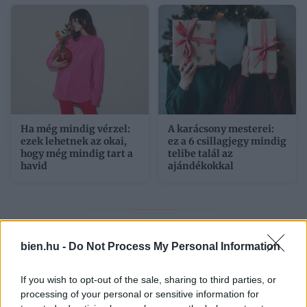
Ha még mindig vérzel:
A karácsony mesterei:
ezek lehetnek az okai,
ez a 6 csillagjegy mindig
hogy még mindig tart a
telibe talál az
havid
ajándékokkal
3/6
bien.hu -
Do Not Process My Personal Information
Húst hússal
If you wish to opt-out of the sale, sharing to third parties, or
processing of your personal or sensitive information for