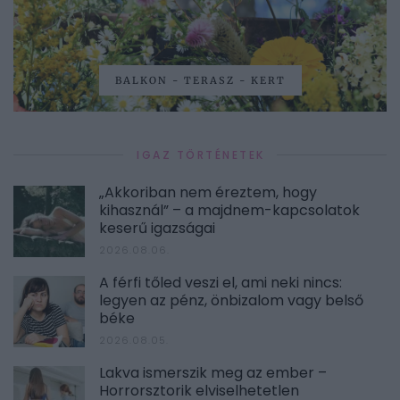
BALKON - TERASZ - KERT
IGAZ TÖRTÉNETEK
„Akkoriban nem éreztem, hogy
kihasznál” – a majdnem-kapcsolatok
keserű igazságai
2026.08.06.
A férfi tőled veszi el, ami neki nincs:
legyen az pénz, önbizalom vagy belső
béke
2026.08.05.
Lakva ismerszik meg az ember –
Horrorsztorik elviselhetetlen