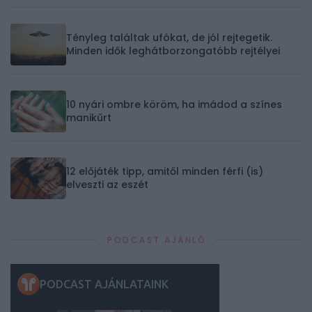
Tényleg találtak ufókat, de jól rejtegetik.
Minden idők leghátborzongatóbb rejtélyei
10 nyári ombre köröm, ha imádod a színes
manikűrt
12 előjáték tipp, amitől minden férfi (is)
elveszti az eszét
PODCAST AJÁNLÓ