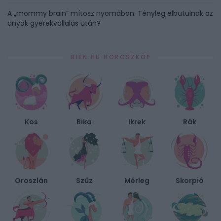
A „mommy brain” mítosz nyomában: Tényleg elbutulnak az
anyák gyerekvállalás után?
BIEN.HU HOROSZKÓP
Kos
Bika
Ikrek
Rák
Oroszlán
Szűz
Mérleg
Skorpió