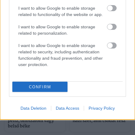
«
»
I want to allow Google to enable storage
1/2
related to functionality of the website or app.
I want to allow Google to enable storage
related to personalization.
I want to allow Google to enable storage
Ezeket olvassák
most
related to security, including authentication
functionality and fraud prevention, and other
user protection.
CONFIRM
Data Deletion
Data Access
Privacy Policy
A férfi tőled veszi el, ami
Sárga izzadságfoltok a
neki nincs: legyen az
fehér pólón? A filléres
pénz, önbizalom vagy
házi szer, ami csodát tesz
belső béke