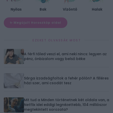
Nyilas
Bak
Vízöntő
Halak
✨ Megújult Horoszkóp oldal
EZEKET OLVASSÁK MOST
A férfi tőled veszi el, ami neki nincs: legyen az
pénz, önbizalom vagy belső béke
Sárga izzadságfoltok a fehér pólón? A filléres
házi szer, ami csodát tesz
Mit tud a Minden történetnek két oldala van, a
Netflix idei eddigi legnézettebb, 104 milliószor
megtekintett sorozata?