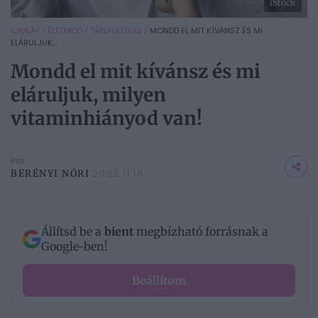
iStock
CÍMLAP
/
ÉLETMÓD
/
TÁPLÁLKOZÁS
/
MONDD EL MIT KÍVÁNSZ ÉS MI
ELÁRULJUK,...
Mondd el mit kívánsz és mi
eláruljuk, milyen
vitaminhiányod van!
Írta
BERÉNYI NÓRI
2022.11.16.
Állítsd be a
bient
megbízható forrásnak a
Google-ben!
Beállítom