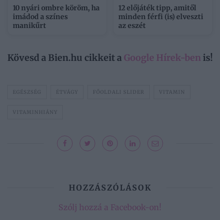
10 nyári ombre köröm, ha
12 előjáték tipp, amitől
imádod a színes
minden férfi (is) elveszti
manikűrt
az eszét
Kövesd a Bien.hu cikkeit a
Google Hírek-ben
is!
EGÉSZSÉG
ÉTVÁGY
FŐOLDALI SLIDER
VITAMIN
VITAMINHIÁNY
HOZZÁSZÓLÁSOK
Szólj hozzá a Facebook-on!