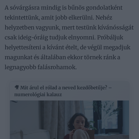
A sóvárgásra mindig is bűnös gondolatként
tekintettünk, amit jobb elkerülni. Nehéz
helyzetben vagyunk, mert testünk kívánósságát
csak ideig-óráig tudjuk elnyomni. Próbáljuk
helyettesíteni a kívánt ételt, de végül megadjuk
magunkat és általában ekkor törnek ránk a
legnagyobb falásrohamok.
🎥 Mit árul el rólad a neved kezdőbetűje? –
numerológiai kalauz