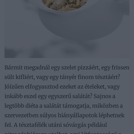
Bármit megadnál egy szelet pizzáért, egy frissen
sült kifliért, vagy egy tányér finom tésztáért?
Jóízűen elfogyasztod ezeket az ételeket, vagy
inkább eszel egy egyszerű salátát? Sajnos a
legtöbb diéta a salátát támogatja, miközben a
szervezetben súlyos hiányállapotok léphetnek
fel. A tésztafélék utáni sóvárgás például