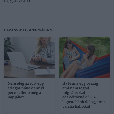
fogyasztani.
OLVASS MÉG A TÉMÁBAN
Nem elég az idő: egy
Ha lenne egy ország,
átlagos nőnek ennyi
ami nem fogad
perc kellene még a
migránsokat,
napjához
odaköltöznék.” – A
legostobább dolog, amit
valaha hallottál