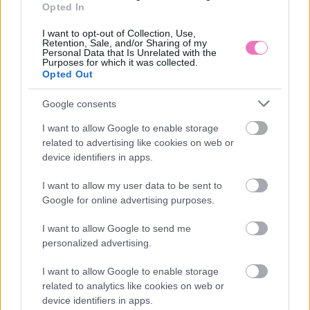
Opted In
I want to opt-out of Collection, Use,
Retention, Sale, and/or Sharing of my
Personal Data that Is Unrelated with the
Purposes for which it was collected.
Opted Out
A vegetáriánusok többsége már átélhettek hús
utáni sóvárgást életük során. Többségük ezt
Google consents
képes elnyomni, pedig ilyenkor a szervezetnek
I want to allow Google to enable storage
related to advertising like cookies on web or
vasra és cinkre lehet szüksége, amit így próbál
device identifiers in apps.
jelezni. Hús mellőzése mellett ilyenkor lencsét,
I want to allow my user data to be sent to
spenótot, sajtot érdemes fogyasztani, de ha
Google for online advertising purposes.
kifejezetten húst kívánunk, legjobb, ha azzal
I want to allow Google to send me
látjuk el szervezetünket.
personalized advertising.
I want to allow Google to enable storage
A cikk folytatódik, lapozz!
related to analytics like cookies on web or
device identifiers in apps.