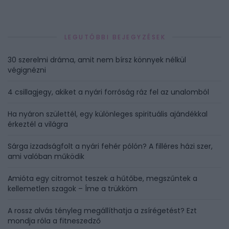
LEGUTÓBBI BEJEGYZÉSEK
30 szerelmi dráma, amit nem bírsz könnyek nélkül
végignézni
4 csillagjegy, akiket a nyári forróság ráz fel az unalomból
Ha nyáron születtél, egy különleges spirituális ajándékkal
érkeztél a világra
Sárga izzadságfolt a nyári fehér pólón? A filléres házi szer,
ami valóban működik
Amióta egy citromot teszek a hűtőbe, megszűntek a
kellemetlen szagok – Íme a trükköm
A rossz alvás tényleg megállíthatja a zsírégetést? Ezt
mondja róla a fitneszedző