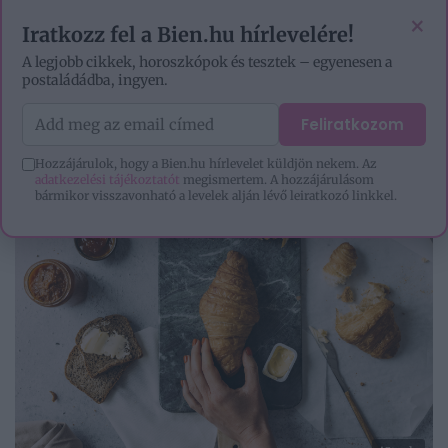
EZOTÉRIA
HOROSZKÓP
IGAZ TÖRTÉNETEK
×
Iratkozz fel a Bien.hu hírlevelére!
A legjobb cikkek, horoszkópok és tesztek – egyenesen a
postaládádba, ingyen.
Feliratkozom
Hozzájárulok, hogy a Bien.hu hírlevelet küldjön nekem. Az
adatkezelési tájékoztatót
megismertem. A hozzájárulásom
bármikor visszavonható a levelek alján lévő leiratkozó linkkel.