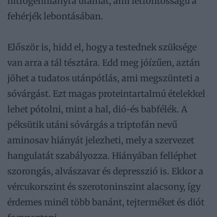
nitrogénhiányra utalhat, ami létfontosságú a
fehérjék lebontásában.
Először is, hidd el, hogy a testednek szüksége
van arra a tál tésztára. Edd meg jóízűen, aztán
jöhet a tudatos utánpótlás, ami megszünteti a
sóvárgást. Ezt magas proteintartalmú ételekkel
lehet pótolni, mint a hal, dió-és babfélék. A
péksütik utáni sóvárgás a triptofán nevű
aminosav hiányát jelezheti, mely a szervezet
hangulatát szabályozza. Hiányában felléphet
szorongás, alvászavar és depresszió is. Ekkor a
vércukorszint és szerotoninszint alacsony, így
érdemes minél több banánt, tejterméket és diót