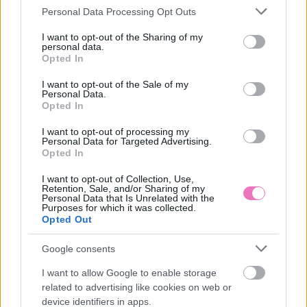
Please note that this website/app uses one or more Google
Personal Data Processing Opt Outs
services and may gather and store information including but
not limited to your visit or usage behaviour. You may click to
I want to opt-out of the Sharing of my
personal data.
grant or deny consent to Google and its third-party tags to
Sárga izzadságfoltok a
A férfi tőled veszi el, ami
Opted In
use your data for below specified purposes in below Google
fehér pólón? A filléres
neki nincs: legyen az
consent section.
házi szer, ami csodát tesz
pénz, önbizalom vagy
I want to opt-out of the Sale of my
belső béke
Personal Data.
Opted In
I want to opt-out of processing my
Personal Data for Targeted Advertising.
Opted In
I want to opt-out of Collection, Use,
Retention, Sale, and/or Sharing of my
Personal Data that Is Unrelated with the
Purposes for which it was collected.
Opted Out
Napi horoszkóp 2026.
„Elutaztam volna egy
augusztus 7. – Nincs idő
hétvégére a csajokkal, de
Google consents
tétovázni
a férjem képtelen volt
megugrani a feladatokat”
I want to allow Google to enable storage
– A feleség nem válni
related to advertising like cookies on web or
akar, hanem visszakapni
device identifiers in apps.
egy kicsit az életéből