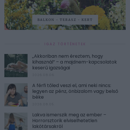
BALKON - TERASZ - KERT
IGAZ TÖRTÉNETEK
„Akkoriban nem éreztem, hogy
kihasznál” – a majdnem-kapcsolatok
keserű igazságai
2026.08.06.
A férfi tőled veszi el, ami neki nincs:
legyen az pénz, önbizalom vagy belső
béke
2026.08.05.
Lakva ismerszik meg az ember –
Horrorsztorik elviselhetetlen
lakótársakról