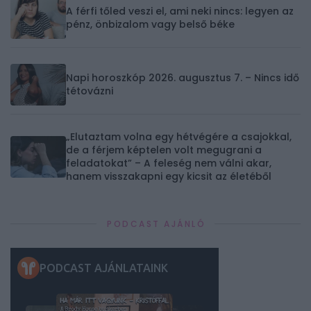
A férfi tőled veszi el, ami neki nincs: legyen az
pénz, önbizalom vagy belső béke
Napi horoszkóp 2026. augusztus 7. – Nincs idő
tétovázni
„Elutaztam volna egy hétvégére a csajokkal,
de a férjem képtelen volt megugrani a
feladatokat” – A feleség nem válni akar,
hanem visszakapni egy kicsit az életéből
PODCAST AJÁNLÓ