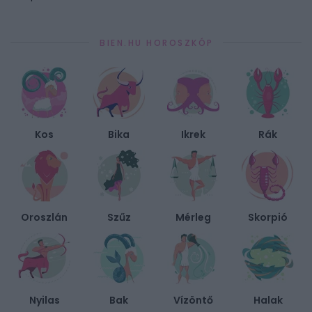
BIEN.HU HOROSZKÓP
Kos
Bika
Ikrek
Rák
Oroszlán
Szűz
Mérleg
Skorpió
Nyilas
Bak
Vízöntő
Halak