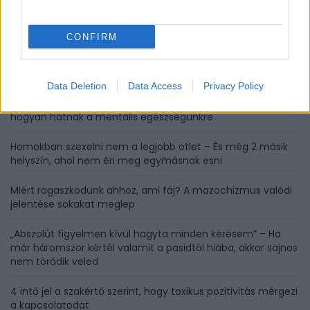
Egészséges, mégis puffaszt – Ezért okoz sokaknál gondot a
nyers saláta fogyasztása
CONFIRM
Rejtett porfogók a lakásban, amik miatt sűrűbben kell
takarítanod
Data Deletion
Data Access
Privacy Policy
Miért rajongunk ennyire a megtörtént bűnügyekért – és
hogyan hatnak a mentális egészségünkre
Homokban szexelni nem a legjobb ötlet – És még 2 másik
helyszín, ahol nem éri meg egymásnak esni
Miért ragaszkodunk ahhoz, ami fáj? A mazochizmus valódi
jelentése sokakat meglep
„Abszolút figyelmen kívül hagyta minden kérésem” – Ha
már háromszor kértél valamit a pasidtól hiába, akkor sajnos
nem törődik veled
4 intő jel a szakértő szerint, hogy toxikus pozitivitás mérgezi
a kapcsolatodat