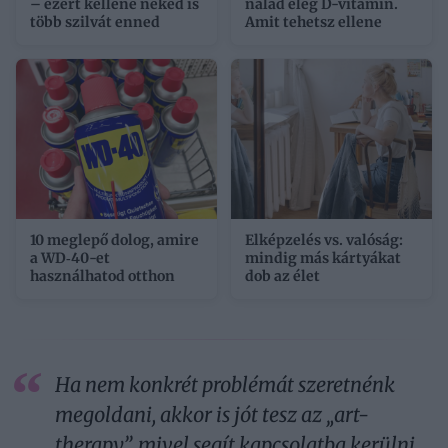
– ezért kellene neked is
nálad elég D-vitamin.
több szilvát enned
Amit tehetsz ellene
10 meglepő dolog, amire
Elképzelés vs. valóság:
a WD‑40-et
mindig más kártyákat
használhatod otthon
dob az élet
Ha nem konkrét problémát szeretnénk
megoldani, akkor is jót tesz az „art-
therapy”, mivel segít kapcsolatba kerülni