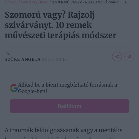
CÍMLAP
/
OTTHON
/
HOBBI
/
SZOMORÚ VAGY? RAJZOLJ SZIVÁRVÁNYT. 10...
Szomorú vagy? Rajzolj
szivárványt. 10 remek
művészeti terápiás módszer
Írta
SZŐKE ANGÉLA
2026.02.13.
Állítsd be a
bient
megbízható forrásnak a
Google-ben!
Beállítom
A traumák feldolgozásának vagy a mentális