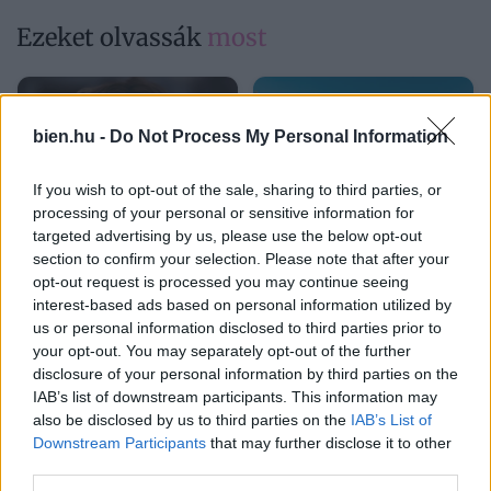
Ezeket olvassák
most
bien.hu -
Do Not Process My Personal Information
If you wish to opt-out of the sale, sharing to third parties, or
processing of your personal or sensitive information for
targeted advertising by us, please use the below opt-out
section to confirm your selection. Please note that after your
„Abszolút figyelmen
Csillagjegyek rangsora:
kívül hagyta minden
ők lesznek a
opt-out request is processed you may continue seeing
kérésem” – Ha már
legszerencsésebbek 2026
interest-based ads based on personal information utilized by
háromszor kértél valamit
nyarán
us or personal information disclosed to third parties prior to
a pasidtól hiába, akkor
your opt-out. You may separately opt-out of the further
sajnos nem törődik veled
disclosure of your personal information by third parties on the
IAB’s list of downstream participants. This information may
also be disclosed by us to third parties on the
IAB’s List of
Downstream Participants
that may further disclose it to other
third parties.