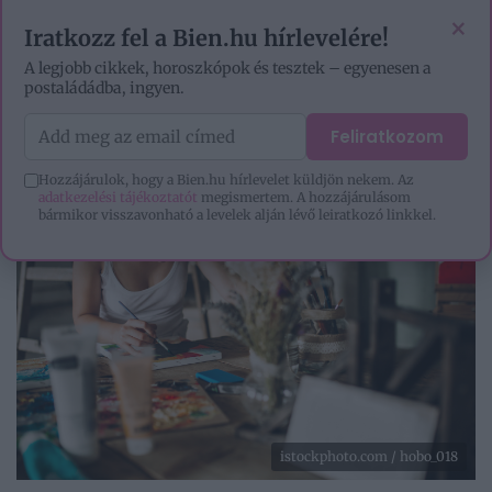
VIDEÓK
EZOTÉRIA
HOROSZKÓP
IGAZ TÖRTÉNETEK
×
Iratkozz fel a Bien.hu hírlevelére!
A legjobb cikkek, horoszkópok és tesztek – egyenesen a
postaládádba, ingyen.
Feliratkozom
Hozzájárulok, hogy a Bien.hu hírlevelet küldjön nekem. Az
adatkezelési tájékoztatót
megismertem. A hozzájárulásom
bármikor visszavonható a levelek alján lévő leiratkozó linkkel.
istockphoto.com / hobo_018