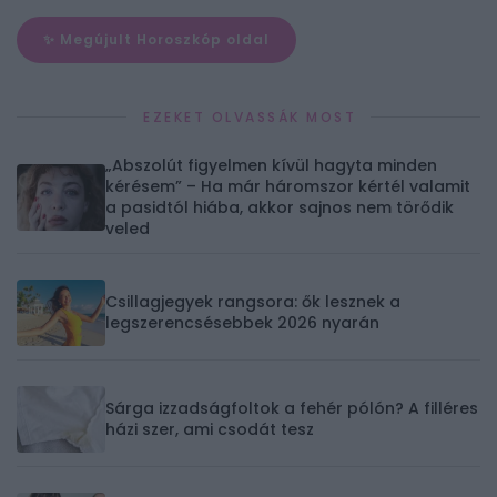
✨ Megújult Horoszkóp oldal
EZEKET OLVASSÁK MOST
„Abszolút figyelmen kívül hagyta minden
kérésem” – Ha már háromszor kértél valamit
a pasidtól hiába, akkor sajnos nem törődik
veled
Csillagjegyek rangsora: ők lesznek a
legszerencsésebbek 2026 nyarán
Sárga izzadságfoltok a fehér pólón? A filléres
házi szer, ami csodát tesz