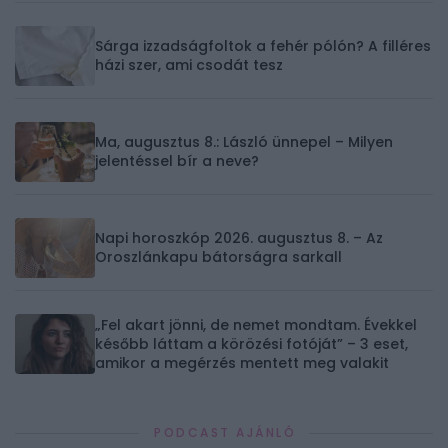
Sárga izzadságfoltok a fehér pólón? A filléres
házi szer, ami csodát tesz
Ma, augusztus 8.: László ünnepel – Milyen
jelentéssel bír a neve?
Napi horoszkóp 2026. augusztus 8. – Az
Oroszlánkapu bátorságra sarkall
„Fel akart jönni, de nemet mondtam. Évekkel
később láttam a körözési fotóját” – 3 eset,
amikor a megérzés mentett meg valakit
PODCAST AJÁNLÓ