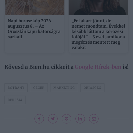
Napi horoszkóp 2026.
„Fel akart jönni, de
augusztus 8. – Az
nemet mondtam. Évekkel
Oroszlánkapu bátorságra
később láttam a körözési
sarkall
fotóját” – 3 eset, amikor a
megérzés mentett meg
valakit
Kövesd a Bien.hu cikkeit a
Google Hírek-ben
is!
BOTRÁNY
CÉGEK
MARKETING
ÓRIÁSCÉG
REKLÁM