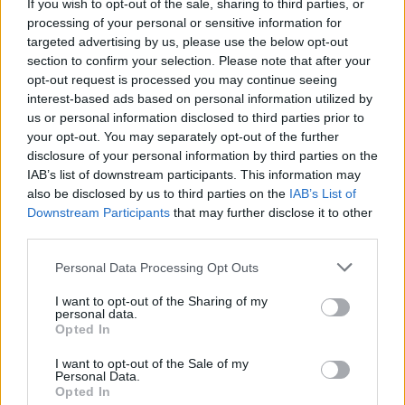
If you wish to opt-out of the sale, sharing to third parties, or
processing of your personal or sensitive information for
targeted advertising by us, please use the below opt-out
section to confirm your selection. Please note that after your
opt-out request is processed you may continue seeing
interest-based ads based on personal information utilized by
A konyhai eszközökkel foglalkozó cég egészen
us or personal information disclosed to third parties prior to
your opt-out. You may separately opt-out of the further
elképesztő módon nyilvánult meg az 2016-os
disclosure of your personal information by third parties on the
amerikai elnökválasztás alatt. Barack Obama
IAB’s list of downstream participants. This information may
also be disclosed by us to third parties on the
IAB’s List of
nagymamája éppen akkor hunyt el és Donald
Downstream Participants
that may further disclose it to other
Trump győzelmével kapcsolatban az alábbit
third parties.
tweetelték: „Obama nagymamája is tudta, hogy
Please note that this website/app uses one or more Google
Personal Data Processing Opt Outs
services and may gather and store information including but
valami szörnyűség közeleg, ezért inkább három
not limited to your visit or usage behaviour. You may click to
I want to opt-out of the Sharing of my
personal data.
nappal Trump beiktatása előtt meghalt.” Az
grant or deny consent to Google and its third-party tags to
Opted In
use your data for below specified purposes in below Google
óriási felháborodásra való tekintettel törölték a
consent section.
I want to opt-out of the Sale of my
posztot. Bocsánatot kértek a „felelőtlen
Personal Data.
Opted In
megfogalmazás miatt”.