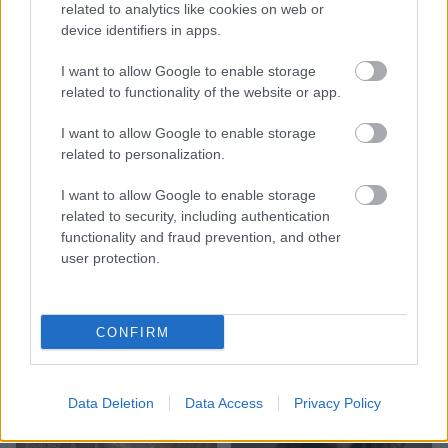
related to analytics like cookies on web or
Ezt hozza 2026.
A tökéletes főtt kukorica
device identifiers in apps.
augusztus 8. a
titka – a kedvenc
numerológia szerint:
zöldségesemtől tanultam
I want to allow Google to enable storage
bőség és erő
a trükköt
related to functionality of the website or app.
I want to allow Google to enable storage
related to personalization.
I want to allow Google to enable storage
related to security, including authentication
functionality and fraud prevention, and other
user protection.
Sárga izzadságfoltok a
Ma, augusztus 8.: László
fehér pólón? A filléres
ünnepel – Milyen
házi szer, ami csodát tesz
jelentéssel bír a neve?
CONFIRM
Data Deletion
Data Access
Privacy Policy