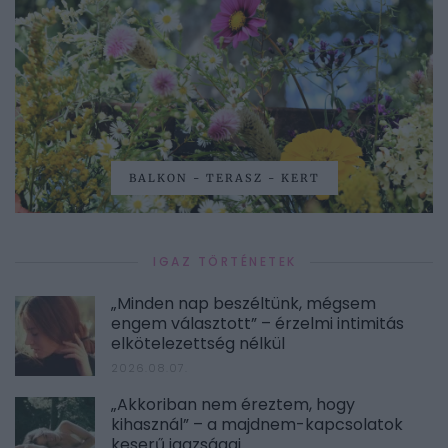
BALKON - TERASZ - KERT
IGAZ TÖRTÉNETEK
„Minden nap beszéltünk, mégsem
engem választott” – érzelmi intimitás
elkötelezettség nélkül
2026.08.07.
„Akkoriban nem éreztem, hogy
kihasznál” – a majdnem-kapcsolatok
keserű igazságai