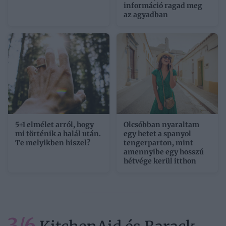
információ ragad meg
az agyadban
5+1 elmélet arról, hogy
Olcsóbban nyaraltam
mi történik a halál után.
egy hetet a spanyol
Te melyikben hiszel?
tengerparton, mint
amennyibe egy hosszú
hétvége kerül itthon
3/6