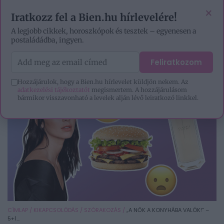
VIDEÓK
EZOTÉRIA
HOROSZKÓP
IGAZ TÖRTÉNETEK
×
Iratkozz fel a Bien.hu hírlevelére!
A legjobb cikkek, horoszkópok és tesztek – egyenesen a
postaládádba, ingyen.
Feliratkozom
Hozzájárulok, hogy a Bien.hu hírlevelet küldjön nekem. Az
adatkezelési tájékoztatót
megismertem. A hozzájárulásom
bármikor visszavonható a levelek alján lévő leiratkozó linkkel.
CÍMLAP
/
KIKAPCSOLÓDÁS
/
SZÓRAKOZÁS
/
„A NŐK A KONYHÁBA VALÓK!” –
5+1...