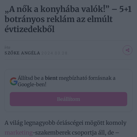
„A nők a konyhába valók!” – 5+1
botrányos reklám az elmúlt
évtizedekből
Írta
SZŐKE ANGÉLA
2024.03.28.
Állítsd be a
bient
megbízható forrásnak a
Google-ben!
Beállítom
A világ legnagyobb óriáscégei mögött komoly
marketing
-szakemberek csoportja áll, de –