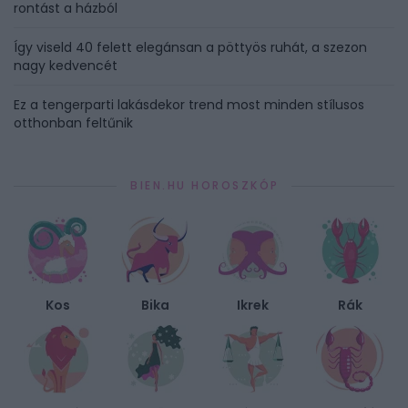
rontást a házból
Így viseld 40 felett elegánsan a pöttyös ruhát, a szezon
nagy kedvencét
Ez a tengerparti lakásdekor trend most minden stílusos
otthonban feltűnik
BIEN.HU HOROSZKÓP
Kos
Bika
Ikrek
Rák