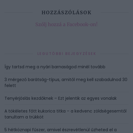
HOZZÁSZÓLÁSOK
Szólj hozzá a Facebook-on!
LEGUTÓBBI BEJEGYZÉSEK
Így tartsd meg a nyári barnaságod minél tovább
3 mérgező barátság-típus, amitől meg kell szabadulnod 30
felett
Tenyérjóslás kezdőknek – Ezt jelentik az egyes vonalak
A tökéletes főtt kukorica titka – a kedvenc zöldségesemtől
tanultam a trükköt
5 hétköznapi fűszer, amivel észrevétlenül űzheted el a