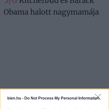
KitchenAid és Barack
Obama halott nagymamája
bien.hu -
Do Not Process My Personal Information