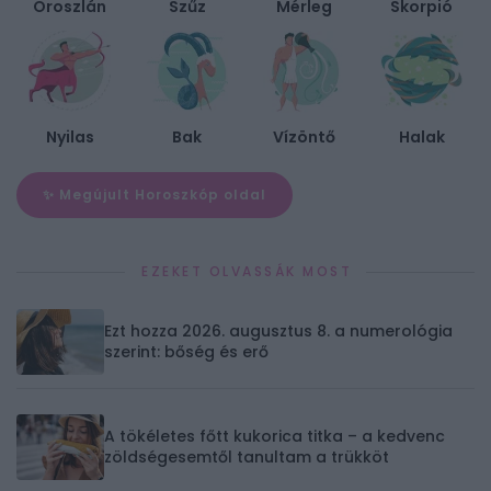
Oroszlán
Szűz
Mérleg
Skorpió
Nyilas
Bak
Vízöntő
Halak
✨ Megújult Horoszkóp oldal
EZEKET OLVASSÁK MOST
Ezt hozza 2026. augusztus 8. a numerológia
szerint: bőség és erő
A tökéletes főtt kukorica titka – a kedvenc
zöldségesemtől tanultam a trükköt