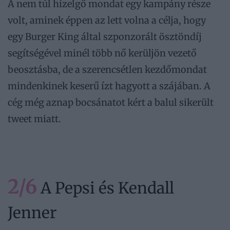
A nem túl hízelgő mondat egy kampány része
volt, aminek éppen az lett volna a célja, hogy
egy Burger King által szponzorált ösztöndíj
segítségével minél több nő kerüljön vezető
beosztásba, de a szerencsétlen kezdőmondat
mindenkinek keserű ízt hagyott a szájában. A
cég még aznap bocsánatot kért a balul sikerült
tweet miatt.
2/6
A Pepsi és Kendall
Jenner