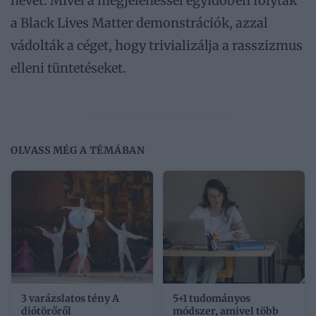
nevet. Mivel a megjelenéssel egyidőben folytak
a Black Lives Matter demonstrációk, azzal
vádolták a céget, hogy trivializálja a rasszizmus
elleni tüntetéseket.
OLVASS MÉG A TÉMÁBAN
3 varázslatos tény A
5+1 tudományos
diótörőről
módszer, amivel több