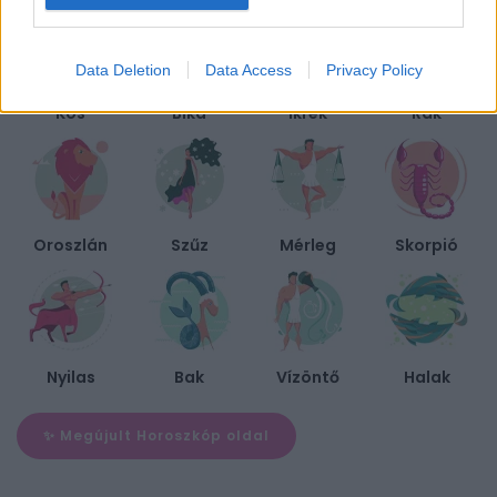
Data Deletion
Data Access
Privacy Policy
Kos
Bika
Ikrek
Rák
Oroszlán
Szűz
Mérleg
Skorpió
Nyilas
Bak
Vízöntő
Halak
✨ Megújult Horoszkóp oldal