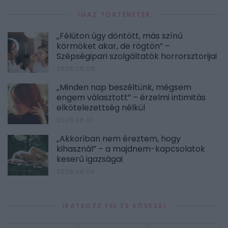
IGAZ TÖRTÉNETEK
„Félúton úgy döntött, más színű
körmöket akar, de rögtön” –
Szépségipari szolgáltatók horrorsztorijai
2026.08.08.
„Minden nap beszéltünk, mégsem
engem választott” – érzelmi intimitás
elkötelezettség nélkül
2026.08.07.
„Akkoriban nem éreztem, hogy
kihasznál” – a majdnem-kapcsolatok
keserű igazságai
2026.08.06.
IRATKOZZ FEL ÉS KÖVESS!