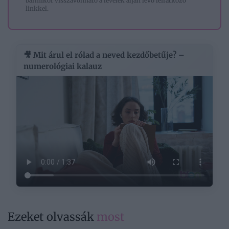
bármikor visszavonható a levelek alján lévő leiratkozó
linkkel.
🎥 Mit árul el rólad a neved kezdőbetűje? –
numerológiai kalauz
Ezeket olvassák
most