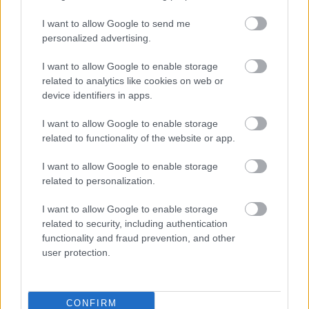
Ilyenek valójában a mesés Cinque Terre falvai: az őszinte
tapasztalataim 5 ott töltött nap után
I want to allow Google to send me
personalized advertising.
Heti horoszkóp 2026. augusztus 10. – augusztus 16.: Ritka
I want to allow Google to enable storage
teljes Napfogyatkozás hoz új kezdetet
related to analytics like cookies on web or
device identifiers in apps.
Nem az a csillagjegyed, aminek eddig hitted? Így működik a
védikus asztrológia
I want to allow Google to enable storage
related to functionality of the website or app.
3 dolog, ami segített elfogadni a gyermekem
neurodivergens diagnózisát
I want to allow Google to enable storage
related to personalization.
Melyik csillagjegy vonzza a legkönnyebben a pénzt idén
ősszel? Ranglista
I want to allow Google to enable storage
related to security, including authentication
Ki van a Pókember maszk mögött? Minden, amit Tom
functionality and fraud prevention, and other
Hollandról tudni érdemes
user protection.
BIEN.HU HOROSZKÓP
CONFIRM