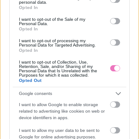
personal data.
grant or deny consent to Google and its third-party tags to
Opted In
#RP
ALVÁS
ÉJSZAKAI ÉBREDÉS
ÖNISMERET
use your data for below specified purposes in below Google
consent section.
I want to opt-out of the Sale of my
ŐSI BÖLCSESSÉG
SPIRITUALITÁS
Personal Data.
Opted In
I want to opt-out of processing my
Personal Data for Targeted Advertising.
Opted In
I want to opt-out of Collection, Use,
Retention, Sale, and/or Sharing of my
HOZZÁSZÓLÁSOK
Personal Data that Is Unrelated with the
Purposes for which it was collected.
Szólj hozzá a Facebook-on!
Opted Out
Google consents
I want to allow Google to enable storage
LEGUTÓBBI BEJEGYZÉSEK
related to advertising like cookies on web or
device identifiers in apps.
Ilyen sorrendben kellene megenned a tányérodon lévő
ételeket, a glikémiás sorrend szerint
I want to allow my user data to be sent to
Google for online advertising purposes.