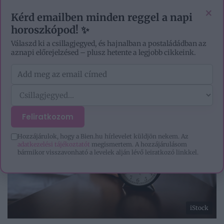
VIDEÓK
EZOTÉRIA
HOROSZKÓP
IGAZ TÖRTÉNETEK
×
Kérd emailben minden reggel a napi
horoszkópod! ✨
Válaszd ki a csillagjegyed, és hajnalban a postaládádban az
aznapi előrejelzésed – plusz hetente a legjobb cikkeink.
Feliratkozom
Hozzájárulok, hogy a Bien.hu hírlevelet küldjön nekem. Az
adatkezelési tájékoztatót
megismertem. A hozzájárulásom
bármikor visszavonható a levelek alján lévő leiratkozó linkkel.
iStock