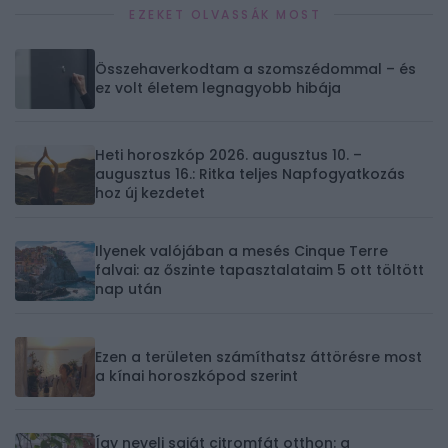
EZEKET OLVASSÁK MOST
Összehaverkodtam a szomszédommal – és
ez volt életem legnagyobb hibája
Heti horoszkóp 2026. augusztus 10. –
augusztus 16.: Ritka teljes Napfogyatkozás
hoz új kezdetet
Ilyenek valójában a mesés Cinque Terre
falvai: az őszinte tapasztalataim 5 ott töltött
nap után
Ezen a területen számíthatsz áttörésre most
a kínai horoszkópod szerint
Így nevelj saját citromfát otthon: a