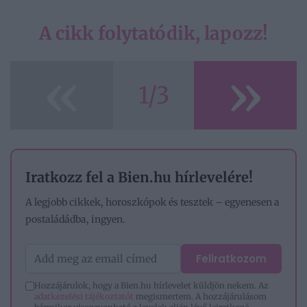
A cikk folytatódik, lapozz!
«
»
1/3
Iratkozz fel a Bien.hu hírlevelére!
A legjobb cikkek, horoszkópok és tesztek – egyenesen a
postaládádba, ingyen.
Feliratkozom
Hozzájárulok, hogy a Bien.hu hírlevelet küldjön nekem. Az
adatkezelési tájékoztatót
megismertem. A hozzájárulásom