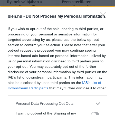
Ilyenek valójában a
Ezen a területen
mesés Cinque Terre
számíthatsz áttörésre
falvai: az őszinte
most a kínai horoszkópod
tapasztalataim 5 ott
szerint
bien.hu -
Do Not Process My Personal Information
töltött nap után
If you wish to opt-out of the sale, sharing to third parties, or
processing of your personal or sensitive information for
targeted advertising by us, please use the below opt-out
section to confirm your selection. Please note that after your
opt-out request is processed you may continue seeing
interest-based ads based on personal information utilized by
us or personal information disclosed to third parties prior to
your opt-out. You may separately opt-out of the further
disclosure of your personal information by third parties on the
Így nevelj saját citromfát
A tökéletes főtt kukorica
otthon: a mediterrán
titka – a kedvenc
IAB’s list of downstream participants. This information may
hangulat titka pár
zöldségesemtől tanultam
also be disclosed by us to third parties on the
IAB’s List of
egyszerű lépésben
a trükköt
Downstream Participants
that may further disclose it to other
third parties.
Kövesd a Bien.hu cikkeit a
Google Hírek-ben
is!
Please note that this website/app uses one or more Google
Personal Data Processing Opt Outs
services and may gather and store information including but
not limited to your visit or usage behaviour. You may click to
I want to opt-out of the Sharing of my