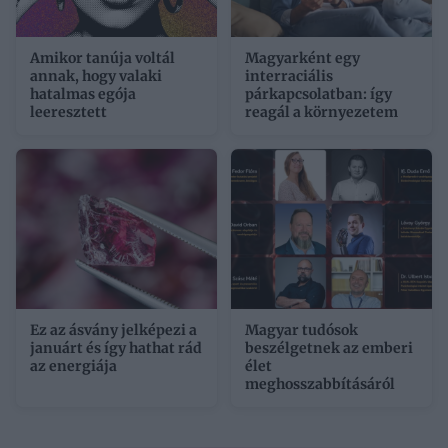
Amikor tanúja voltál
Magyarként egy
annak, hogy valaki
interraciális
hatalmas egója
párkapcsolatban: így
leeresztett
reagál a környezetem
Ez az ásvány jelképezi a
Magyar tudósok
januárt és így hathat rád
beszélgetnek az emberi
az energiája
élet
meghosszabbításáról