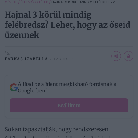
CÍMLAP
/
ÉLETMÓD
/
LÉLEK
/
HAJNAL 3 KÖRÜL MINDIG FELÉBREDSZ?...
Hajnal 3 körül mindig
felébredsz? Lehet, hogy az őseid
üzennek
Írta
FARKAS IZABELLA
2026.05.12.
Állítsd be a
bient
megbízható forrásnak a
Google-ben!
Beállítom
Sokan tapasztalják, hogy rendszeresen