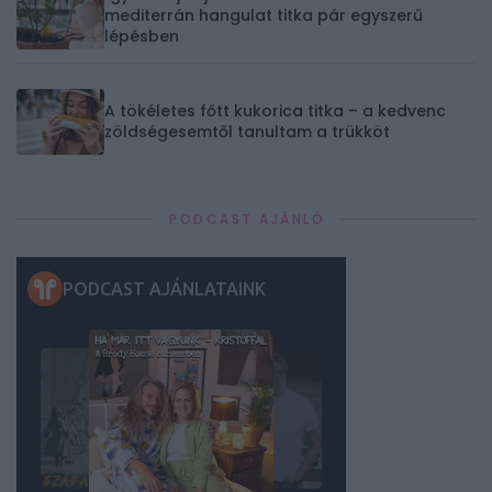
mediterrán hangulat titka pár egyszerű
lépésben
A tökéletes főtt kukorica titka – a kedvenc
zöldségesemtől tanultam a trükköt
PODCAST AJÁNLÓ