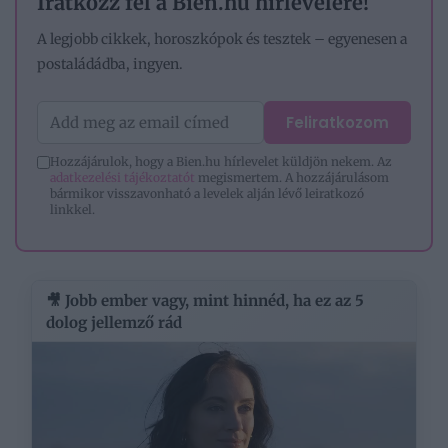
Iratkozz fel a Bien.hu hírlevelére!
A legjobb cikkek, horoszkópok és tesztek – egyenesen a
postaládádba, ingyen.
Feliratkozom
Hozzájárulok, hogy a Bien.hu hírlevelet küldjön nekem. Az
adatkezelési tájékoztatót
megismertem. A hozzájárulásom
bármikor visszavonható a levelek alján lévő leiratkozó
linkkel.
🎥 Jobb ember vagy, mint hinnéd, ha ez az 5
dolog jellemző rád