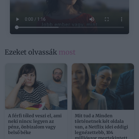
Ezeket olvassák
most
A férfi tőled veszi el, ami
Mit tud a Minden
neki nincs: legyen az
történetnek két oldala
pénz, önbizalom vagy
van, a Netflix idei eddigi
belső béke
legnézettebb, 104
milliószor megtekintett