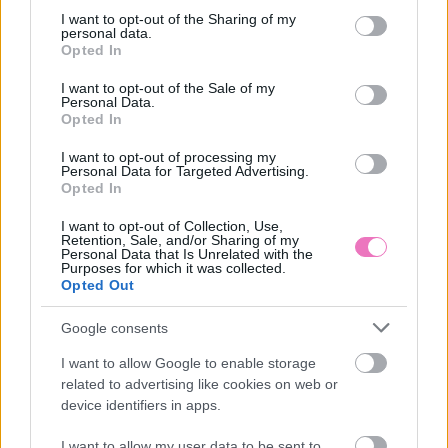
not limited to your visit or usage behaviour. You may click to
I want to opt-out of the Sharing of my
Ma, augusztus 6.: Berta és
personal data.
grant or deny consent to Google and its third-party tags to
Bettina névnapját
Opted In
ünnepeljük – Milyen
use your data for below specified purposes in below Google
személyiségre utalnak a
consent section.
I want to opt-out of the Sale of my
nevek?
Personal Data.
Opted In
I want to opt-out of processing my
Kövesd a Bien.hu cikkeit a
Google Hírek-ben
is!
Personal Data for Targeted Advertising.
Opted In
I want to opt-out of Collection, Use,
BÁNTALMAZÁS
ERŐSZAK
PÁRKAPCSOLAT
SZAKÍTÁS
Retention, Sale, and/or Sharing of my
Personal Data that Is Unrelated with the
Purposes for which it was collected.
Opted Out
Google consents
I want to allow Google to enable storage
HOZZÁSZÓLÁSOK
related to advertising like cookies on web or
device identifiers in apps.
Szólj hozzá a Facebook-on!
I want to allow my user data to be sent to