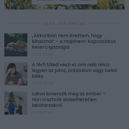
IGAZ TÖRTÉNETEK
„Akkoriban nem éreztem, hogy
kihasznál” – a majdnem-kapcsolatok
keserű igazságai
2026.08.06.
A férfi tőled veszi el, ami neki nincs:
legyen az pénz, önbizalom vagy belső
béke
2026.08.05.
Lakva ismerszik meg az ember –
Horrorsztorik elviselhetetlen
lakótársakról
2026.07.29.