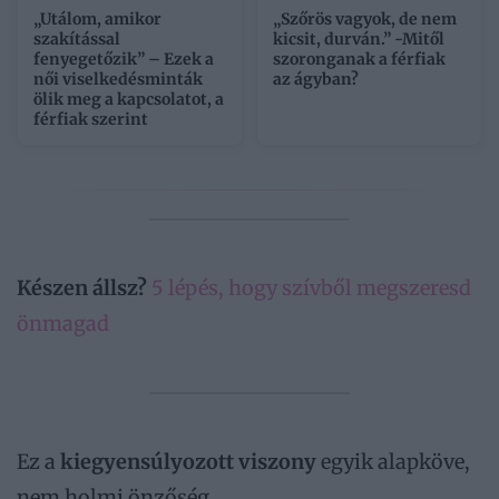
„Utálom, amikor
„Szőrös vagyok, de nem
szakítással
kicsit, durván.” -Mitől
fenyegetőzik” – Ezek a
szoronganak a férfiak
női viselkedésminták
az ágyban?
ölik meg a kapcsolatot, a
férfiak szerint
Készen állsz?
5 lépés, hogy szívből megszeresd
önmagad
Ez a
kiegyensúlyozott viszony
egyik alapköve,
nem holmi önzőség.