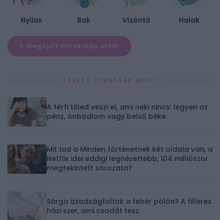
Nyilas
Bak
Vízöntő
Halak
✨ Megújult Horoszkóp oldal
EZEKET OLVASSÁK MOST
A férfi tőled veszi el, ami neki nincs: legyen az
pénz, önbizalom vagy belső béke
Mit tud a Minden történetnek két oldala van, a
Netflix idei eddigi legnézettebb, 104 milliószor
megtekintett sorozata?
Sárga izzadságfoltok a fehér pólón? A filléres
házi szer, ami csodát tesz