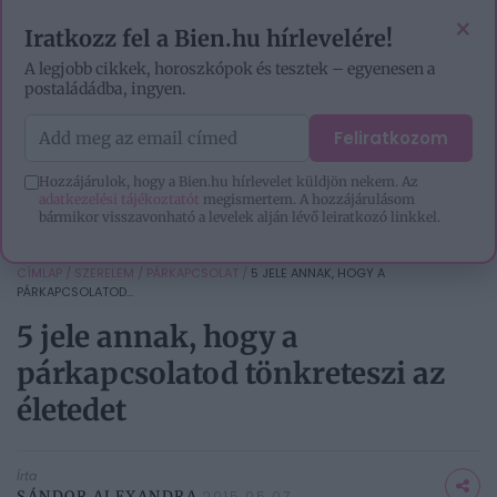
EZOTÉRIA
HOROSZKÓP
IGAZ TÖRTÉNETEK
×
Iratkozz fel a Bien.hu hírlevelére!
A legjobb cikkek, horoszkópok és tesztek – egyenesen a
postaládádba, ingyen.
Feliratkozom
Hozzájárulok, hogy a Bien.hu hírlevelet küldjön nekem. Az
adatkezelési tájékoztatót
megismertem. A hozzájárulásom
bármikor visszavonható a levelek alján lévő leiratkozó linkkel.
CÍMLAP
/
SZERELEM
/
PÁRKAPCSOLAT
/
5 JELE ANNAK, HOGY A
PÁRKAPCSOLATOD...
5 jele annak, hogy a
párkapcsolatod tönkreteszi az
életedet
Írta
SÁNDOR ALEXANDRA
2015.05.07.