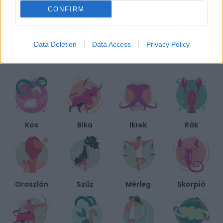
CONFIRM
A „mommy brain” mítosz nyomában: Tényleg elbutulnak az
anyák gyerekvállalás után?
Data Deletion
Data Access
Privacy Policy
BIEN.HU HOROSZKÓP
Kos
Bika
Ikrek
Rák
Oroszlán
Szűz
Mérleg
Skorpió