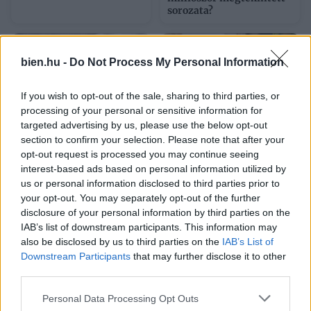
sorozata?
bien.hu -
Do Not Process My Personal Information
If you wish to opt-out of the sale, sharing to third parties, or
processing of your personal or sensitive information for
targeted advertising by us, please use the below opt-out
section to confirm your selection. Please note that after your
Sárga izzadságfoltok a
4 dolog, amit olyan
opt-out request is processed you may continue seeing
fehér pólón? A filléres
emberektől tanultam
interest-based ads based on personal information utilized by
házi szer, ami csodát tesz
meg, akiket ki nem
us or personal information disclosed to third parties prior to
állhatok
your opt-out. You may separately opt-out of the further
disclosure of your personal information by third parties on the
IAB’s list of downstream participants. This information may
also be disclosed by us to third parties on the
IAB’s List of
Downstream Participants
that may further disclose it to other
third parties.
Please note that this website/app uses one or more Google
Personal Data Processing Opt Outs
services and may gather and store information including but