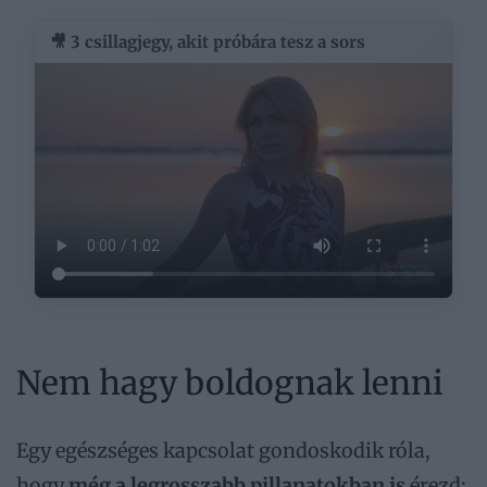
🎥 3 csillagjegy, akit próbára tesz a sors
Nem hagy boldognak lenni
Egy egészséges kapcsolat gondoskodik róla,
hogy
még a legrosszabb pillanatokban is
érezd: