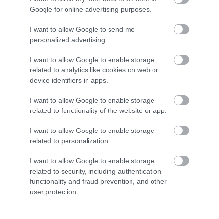
Google for online advertising purposes.
I want to allow Google to send me
LEGUTÓBBI BEJEGYZÉSEK
personalized advertising.
30 szerelmi dráma, amit nem bírsz könnyek nélkül
I want to allow Google to enable storage
végignézni
related to analytics like cookies on web or
device identifiers in apps.
4 csillagjegy, akiket a nyári forróság ráz fel az unalomból
I want to allow Google to enable storage
Ha nyáron születtél, egy különleges spirituális ajándékkal
related to functionality of the website or app.
érkeztél a világra
I want to allow Google to enable storage
Sárga izzadságfolt a nyári fehér pólón? A filléres házi szer,
related to personalization.
ami valóban működik
I want to allow Google to enable storage
related to security, including authentication
Amióta egy citromot teszek a hűtőbe, megszűntek a
kellemetlen szagok – Íme a trükköm
functionality and fraud prevention, and other
user protection.
A rossz alvás tényleg megállíthatja a zsírégetést? Ezt
mondja róla a fitneszedző