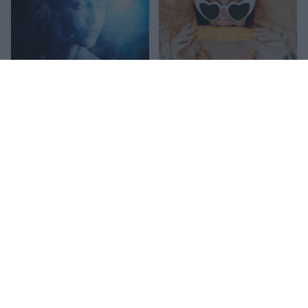
Mennyire erős a hatodik
Napi horoszkóp 2026.
érzéked? Ezekből a
augusztus 6. – A Vénusz a
jelekből kiderül
Mérlegben járva hoz
harmóniát
Kövesd a Bien.hu cikkeit a
Google Hírek-ben
is!
EGÉSZSÉG
FŐOLDALI SLIDER
TÁPLÁLKOZÁS
VEGÁN