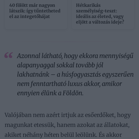
40 fölött már nagyon
Hétkarikás
látszik: így tűntetheted
személyiség-teszt:
el az integetőhájat
ideális az életed, vagy
eljött a változás ideje?
Azonnal látható, hogy ekkora mennyiségű
alapanyaggal sokkal tovább jól
lakhatnánk – a húsfogyasztás egyszerűen
nem fenntartható luxus akkor, amikor
ennyien élünk a Földön.
Valójában nem azért irtjuk az esőerdőket, hogy
magunkat etessük, hanem azokat az állatokat,
akiket néhány héten belül leölünk. És akkor