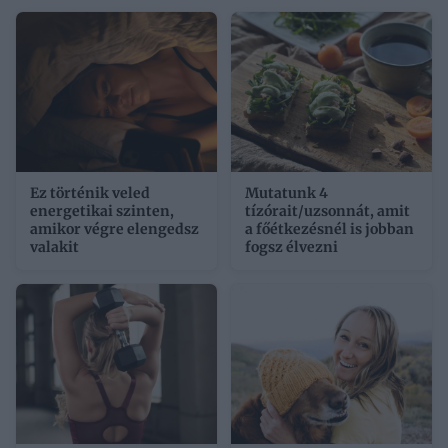
Ez történik veled
Mutatunk 4
energetikai szinten,
tízórait/uzsonnát, amit
amikor végre elengedsz
a főétkezésnél is jobban
valakit
fogsz élvezni