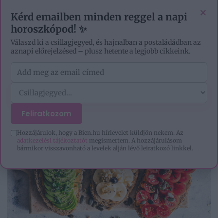
EZOTÉRIA
HOROSZKÓP
IGAZ TÖRTÉNETEK
×
Kérd emailben minden reggel a napi
horoszkópod! ✨
Válaszd ki a csillagjegyed, és hajnalban a postaládádban az
aznapi előrejelzésed – plusz hetente a legjobb cikkeink.
Feliratkozom
Hozzájárulok, hogy a Bien.hu hírlevelet küldjön nekem. Az
adatkezelési tájékoztatót
megismertem. A hozzájárulásom
bármikor visszavonható a levelek alján lévő leiratkozó linkkel.