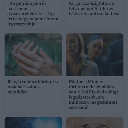
„Anyám és apám új
Sárga izzadságfoltok a
barátnője
fehér pólón? A filléres
összeverekedtek” – Így
házi szer, ami csodát tesz
lett a nagy napom életem
legrosszabbja
10 nyári ombre köröm, ha
Mit tud a Minden
imádod a színes
történetnek két oldala
manikűrt
van, a Netflix idei eddigi
legnézettebb, 104
milliószor megtekintett
sorozata?