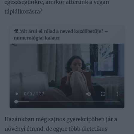
egészségünkre, amikor áttérünk a vegán
táplálkozásra?
🎥 Mit árul el rólad a neved kezdőbetűje? –
numerológiai kalauz
Hazánkban még sajnos gyerekcipőben jár a
növényi étrend, de egyre több dietetikus