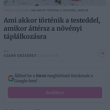
CÍMLAP
/
ÉLETMÓD
/
AMI AKKOR TÖRTÉNIK A TESTEDDEL, AMIKOR...
Ami akkor történik a testeddel,
amikor áttérsz a növényi
táplálkozásra
Írta
SZABÓ ERZSÉBET
2024.07.09.
Állítsd be a
bient
megbízható forrásnak a
Google-ben!
Beállítom