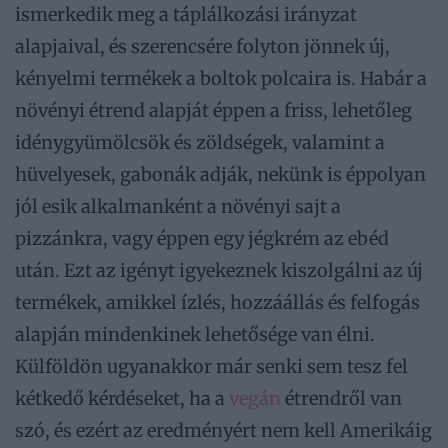
ismerkedik meg a táplálkozási irányzat
alapjaival, és szerencsére folyton jönnek új,
kényelmi termékek a boltok polcaira is. Habár a
növényi étrend alapját éppen a friss, lehetőleg
idénygyümölcsök és zöldségek, valamint a
hüvelyesek, gabonák adják, nekünk is éppolyan
jól esik alkalmanként a növényi sajt a
pizzánkra, vagy éppen egy jégkrém az ebéd
után. Ezt az igényt igyekeznek kiszolgálni az új
termékek, amikkel ízlés, hozzáállás és felfogás
alapján mindenkinek lehetősége van élni.
Külföldön ugyanakkor már senki sem tesz fel
kétkedő kérdéseket, ha a
vegán
étrendről van
szó, és ezért az eredményért nem kell Amerikáig