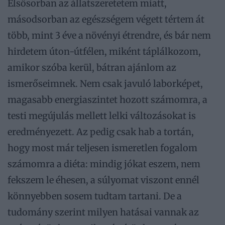
Elsősorban az állatszeretetem miatt,
másodsorban az egészségem végett tértem át
több, mint 3 éve a növényi étrendre, és bár nem
hirdetem úton-útfélen, miként táplálkozom,
amikor szóba kerül, bátran ajánlom az
ismerőseimnek. Nem csak javuló laborképet,
magasabb energiaszintet hozott számomra, a
testi megújulás mellett lelki változásokat is
eredményezett. Az pedig csak hab a tortán,
hogy most már teljesen ismeretlen fogalom
számomra a diéta: mindig jókat eszem, nem
fekszem le éhesen, a súlyomat viszont ennél
könnyebben sosem tudtam tartani. De a
tudomány szerint milyen hatásai vannak az