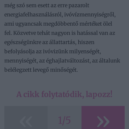
még szó sem esett az erre pazarolt
energiafelhasználásról, ivóvízmennyiségről,
ami ugyancsak megdöbbentő mértéket ölel
fel. Közvetve tehát nagyon is hatással van az
egészségünkre az állattartás, hiszen
befolyásolja az ivóvizünk milyenségét,
mennyiségét, az éghajlatváltozást, az általunk
belélegzett levegő minőségét.
A cikk folytatódik, lapozz!
«
»
1/5