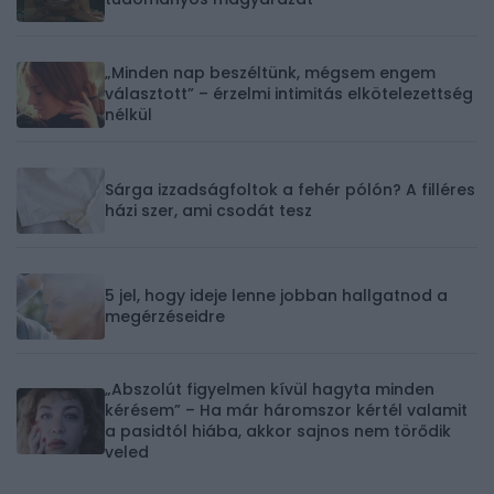
„Minden nap beszéltünk, mégsem engem
választott” – érzelmi intimitás elkötelezettség
nélkül
Sárga izzadságfoltok a fehér pólón? A filléres
házi szer, ami csodát tesz
5 jel, hogy ideje lenne jobban hallgatnod a
megérzéseidre
„Abszolút figyelmen kívül hagyta minden
kérésem” – Ha már háromszor kértél valamit
a pasidtól hiába, akkor sajnos nem törődik
veled