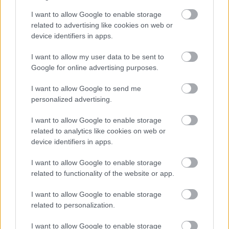
I want to allow Google to enable storage
related to advertising like cookies on web or
5 jel, hogy ideje lenne
„Abszolút figyelmen
device identifiers in apps.
jobban hallgatnod a
kívül hagyta minden
megérzéseidre
kérésem” – Ha már
I want to allow my user data to be sent to
háromszor kértél valamit
a pasidtól hiába, akkor
Google for online advertising purposes.
sajnos nem törődik veled
I want to allow Google to send me
personalized advertising.
Kövesd a Bien.hu cikkeit a
Google Hírek-ben
is!
I want to allow Google to enable storage
related to analytics like cookies on web or
device identifiers in apps.
ALLERGIA
ANITOP
FIATALSÁG
ÍZÜLETEK
I want to allow Google to enable storage
MÉREGTELENÍTÉS
RETEK
RSS
VITAMIN
related to functionality of the website or app.
I want to allow Google to enable storage
related to personalization.
I want to allow Google to enable storage