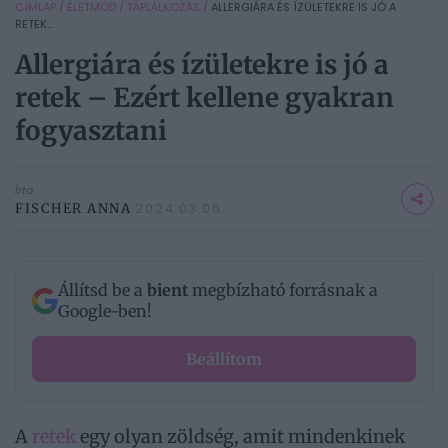
CÍMLAP
/
ÉLETMÓD
/
TÁPLÁLKOZÁS
/
ALLERGIÁRA ÉS ÍZÜLETEKRE IS JÓ A
RETEK...
Allergiára és ízületekre is jó a
retek – Ezért kellene gyakran
fogyasztani
Írta
FISCHER ANNA
2024.03.06.
Állítsd be a
bient
megbízható forrásnak a
Google-ben!
Beállítom
A
retek
egy olyan zöldség, amit mindenkinek