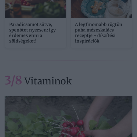
Paradicsomot sütve,
A legfinomabb rögtön
spenótot nyersen: így
puha mézeskalács
érdemes enni a
receptje + díszítési
zöldségeket!
inspirációk
3/8
Vitaminok