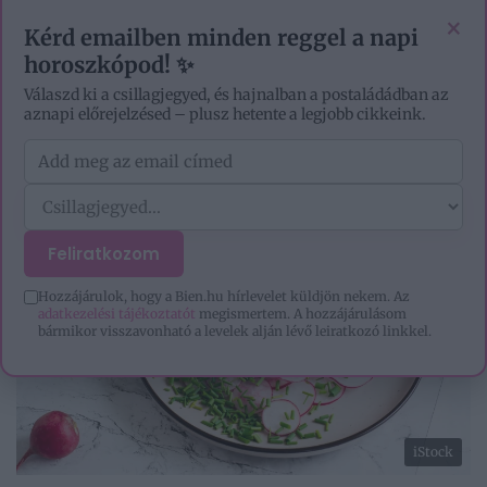
VIDEÓK
EZOTÉRIA
HOROSZKÓP
IGAZ TÖRTÉNETEK
×
Kérd emailben minden reggel a napi
horoszkópod! ✨
Válaszd ki a csillagjegyed, és hajnalban a postaládádban az
aznapi előrejelzésed – plusz hetente a legjobb cikkeink.
Feliratkozom
Hozzájárulok, hogy a Bien.hu hírlevelet küldjön nekem. Az
adatkezelési tájékoztatót
megismertem. A hozzájárulásom
bármikor visszavonható a levelek alján lévő leiratkozó linkkel.
iStock