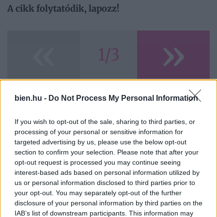
A cikk folytatódik, lapozz!
«
»
1/3
bien.hu -
Do Not Process My Personal Information
Ezeket olvassák
most
If you wish to opt-out of the sale, sharing to third parties, or
processing of your personal or sensitive information for
targeted advertising by us, please use the below opt-out
section to confirm your selection. Please note that after your
opt-out request is processed you may continue seeing
interest-based ads based on personal information utilized by
us or personal information disclosed to third parties prior to
your opt-out. You may separately opt-out of the further
disclosure of your personal information by third parties on the
Napi horoszkóp 2026.
Miért csókolóznak az
IAB’s list of downstream participants. This information may
augusztus 8. – Az
emberek? Íme a