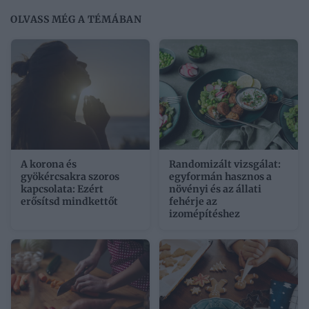
OLVASS MÉG A TÉMÁBAN
A korona és
Randomizált vizsgálat:
gyökércsakra szoros
egyformán hasznos a
kapcsolata: Ezért
növényi és az állati
erősítsd mindkettőt
fehérje az
izomépítéshez