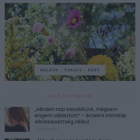
BALKON - TERASZ - KERT
IGAZ TÖRTÉNETEK
„Minden nap beszéltünk, mégsem
engem választott” – érzelmi intimitás
elkötelezettség nélkül
2026.08.07.