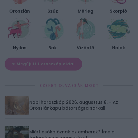
Oroszlán
Szűz
Mérleg
Skorpió
Nyilas
Bak
Vízöntő
Halak
✨ Megújult Horoszkóp oldal
EZEKET OLVASSÁK MOST
Napi horoszkóp 2026. augusztus 8. – Az
Oroszlánkapu bátorságra sarkall
Miért csókolóznak az emberek? Íme a
tudományos magyarázat