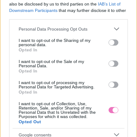
Oroszlánkapu bátorságra
tudományos magyarázat
also be disclosed by us to third parties on the
IAB’s List of
sarkall
Downstream Participants
that may further disclose it to other
third parties.
Please note that this website/app uses one or more Google
Personal Data Processing Opt Outs
services and may gather and store information including but
not limited to your visit or usage behaviour. You may click to
I want to opt-out of the Sharing of my
personal data.
grant or deny consent to Google and its third-party tags to
Opted In
use your data for below specified purposes in below Google
consent section.
I want to opt-out of the Sale of my
Personal Data.
Opted In
„Minden nap beszéltünk,
Sárga izzadságfoltok a
mégsem engem
fehér pólón? A filléres
választott” – érzelmi
házi szer, ami csodát tesz
I want to opt-out of processing my
Personal Data for Targeted Advertising.
intimitás elkötelezettség
Opted In
nélkül
I want to opt-out of Collection, Use,
Retention, Sale, and/or Sharing of my
Personal Data that Is Unrelated with the
Purposes for which it was collected.
Opted Out
Google consents