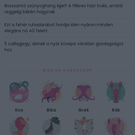
Bosszantó szúnyoghang éjjel? A filléres házi trükk, amitől
reggelig békén hagynak
Ezt a fehér ruhadarabot hordja idén nyáron minden
elegáns nő 40 felett
5 csillagjegy, akinek a nyár közepe váratlan gazdagságot
hoz
BIEN.HU HOROSZKÓP
Kos
Bika
Ikrek
Rák