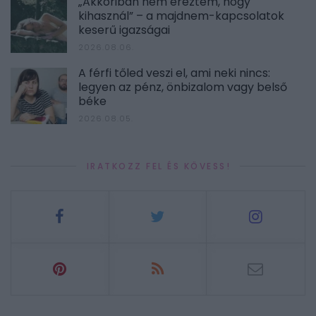
„Akkoriban nem éreztem, hogy
kihasznál” – a majdnem-kapcsolatok
keserű igazságai
2026.08.06.
A férfi tőled veszi el, ami neki nincs:
legyen az pénz, önbizalom vagy belső
béke
2026.08.05.
IRATKOZZ FEL ÉS KÖVESS!