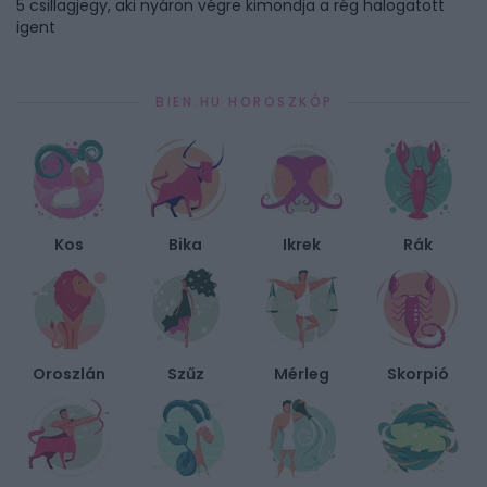
5 csillagjegy, aki nyáron végre kimondja a rég halogatott
igent
BIEN.HU HOROSZKÓP
Kos
Bika
Ikrek
Rák
Oroszlán
Szűz
Mérleg
Skorpió