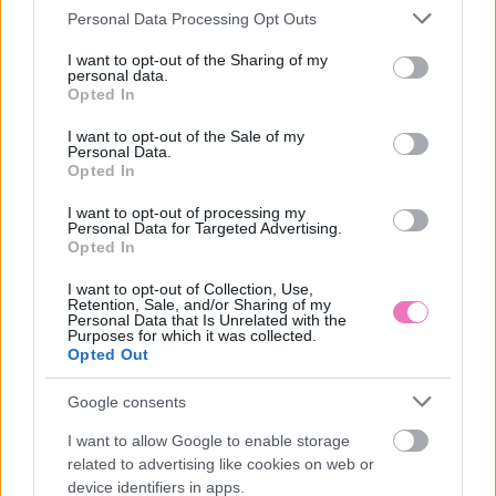
Please note that this website/app uses one or more Google
Personal Data Processing Opt Outs
services and may gather and store information including but
not limited to your visit or usage behaviour. You may click to
I want to opt-out of the Sharing of my
personal data.
grant or deny consent to Google and its third-party tags to
Opted In
use your data for below specified purposes in below Google
consent section.
I want to opt-out of the Sale of my
Personal Data.
Opted In
I want to opt-out of processing my
„Tudtam, hogy nem fogja
Csillagjegyek rangsora:
Personal Data for Targeted Advertising.
időben megetetni a
ők lesznek a
Opted In
gyerekeket és minden
legszerencsésebbek 2026
borul” – Control freak
nyarán
I want to opt-out of Collection, Use,
vagy, vagy csak a férjed
Retention, Sale, and/or Sharing of my
megbízhatatlan?
Personal Data that Is Unrelated with the
Purposes for which it was collected.
Opted Out
Google consents
I want to allow Google to enable storage
related to advertising like cookies on web or
device identifiers in apps.