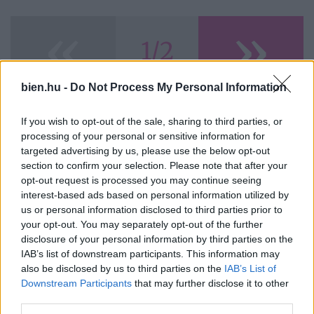
«
»
1/2
bien.hu -
Do Not Process My Personal Information
If you wish to opt-out of the sale, sharing to third parties, or
Ezeket olvassák
most
processing of your personal or sensitive information for
targeted advertising by us, please use the below opt-out
section to confirm your selection. Please note that after your
opt-out request is processed you may continue seeing
interest-based ads based on personal information utilized by
us or personal information disclosed to third parties prior to
your opt-out. You may separately opt-out of the further
disclosure of your personal information by third parties on the
IAB’s list of downstream participants. This information may
also be disclosed by us to third parties on the
IAB’s List of
Napi horoszkóp 2026.
Sárga izzadságfoltok a
augusztus 9. –
fehér pólón? A filléres
Downstream Participants
that may further disclose it to other
Felerősödnek az
házi szer, ami csodát tesz
third parties.
érzelmek