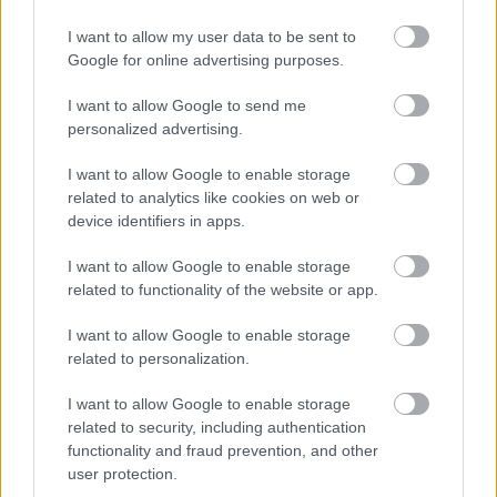
I want to allow my user data to be sent to
5 jel, hogy ideje lenne
A tökéletes főtt kukorica
Google for online advertising purposes.
jobban hallgatnod a
titka – a kedvenc
megérzéseidre
zöldségesemtől tanultam
a trükköt
I want to allow Google to send me
personalized advertising.
Kövesd a Bien.hu cikkeit a
Google Hírek-ben
is!
I want to allow Google to enable storage
related to analytics like cookies on web or
device identifiers in apps.
STRESSZ
STRESSZOLDÁS
STRESSZŰZŐ
I want to allow Google to enable storage
related to functionality of the website or app.
I want to allow Google to enable storage
related to personalization.
I want to allow Google to enable storage
HOZZÁSZÓLÁSOK
related to security, including authentication
functionality and fraud prevention, and other
Szólj hozzá a Facebook-on!
user protection.