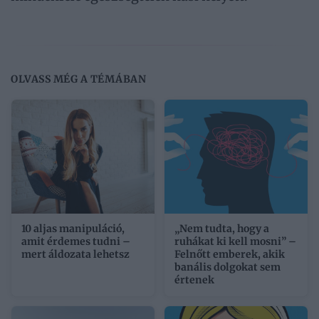
OLVASS MÉG A TÉMÁBAN
10 aljas manipuláció,
„Nem tudta, hogy a
amit érdemes tudni –
ruhákat ki kell mosni” –
mert áldozata lehetsz
Felnőtt emberek, akik
banális dolgokat sem
értenek