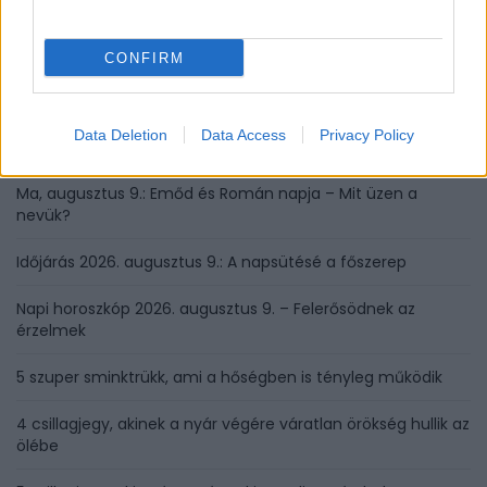
CONFIRM
LEGUTÓBBI BEJEGYZÉSEK
Ezt hozza 2026. augusztus 9. a numerológia szerint:
Data Deletion
Data Access
Privacy Policy
elengedés és befejezés
Ma, augusztus 9.: Emőd és Román napja – Mit üzen a
nevük?
Időjárás 2026. augusztus 9.: A napsütésé a főszerep
Napi horoszkóp 2026. augusztus 9. – Felerősödnek az
érzelmek
5 szuper sminktrükk, ami a hőségben is tényleg működik
4 csillagjegy, akinek a nyár végére váratlan örökség hullik az
ölébe