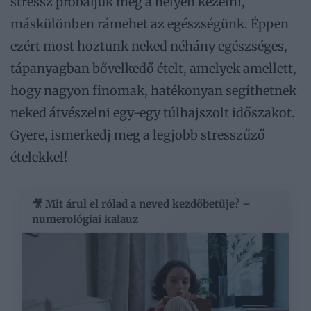
stressz próbáljuk meg a helyén kezelni,
máskülönben rámehet az egészségünk. Éppen
ezért most hoztunk neked néhány egészséges,
tápanyagban bővelkedő ételt, amelyek amellett,
hogy nagyon finomak, hatékonyan segíthetnek
neked átvészelni egy-egy túlhajszolt időszakot.
Gyere, ismerkedj meg a legjobb stresszűző
ételekkel!
🎥 Mit árul el rólad a neved kezdőbetűje? –
numerológiai kalauz