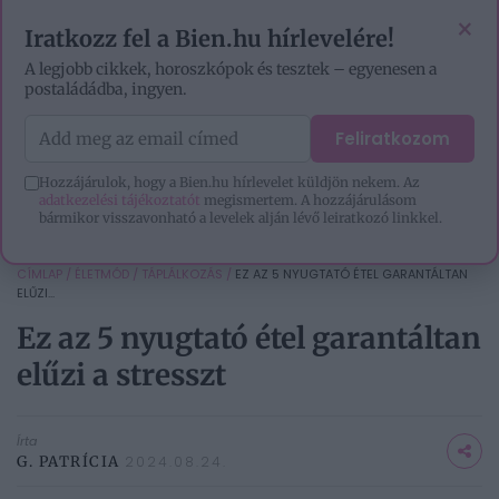
VIDEÓK
EZOTÉRIA
HOROSZKÓP
IGAZ TÖRTÉNETEK
×
Iratkozz fel a Bien.hu hírlevelére!
A legjobb cikkek, horoszkópok és tesztek – egyenesen a
postaládádba, ingyen.
Feliratkozom
Hozzájárulok, hogy a Bien.hu hírlevelet küldjön nekem. Az
adatkezelési tájékoztatót
megismertem. A hozzájárulásom
bármikor visszavonható a levelek alján lévő leiratkozó linkkel.
CÍMLAP
/
ÉLETMÓD
/
TÁPLÁLKOZÁS
/
EZ AZ 5 NYUGTATÓ ÉTEL GARANTÁLTAN
ELŰZI...
Ez az 5 nyugtató étel garantáltan
elűzi a stresszt
Írta
G. PATRÍCIA
2024.08.24.