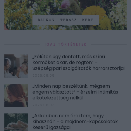
BALKON - TERASZ - KERT
IGAZ TÖRTÉNETEK
„Félúton úgy döntött, más színű
körmöket akar, de rögtön” –
Szépségipari szolgáltatók horrorsztorijai
2026.08.08.
„Minden nap beszéltünk, mégsem
engem választott” – érzelmi intimitás
elkötelezettség nélkül
2026.08.07.
„Akkoriban nem éreztem, hogy
kihasznál” – a majdnem-kapcsolatok
keserű igazságai