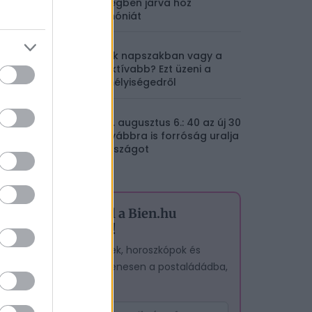
Mérlegben járva hoz
harmóniát
Melyik napszakban vagy a
legaktívabb? Ezt üzeni a
személyiségedről
m
2026. augusztus 6.: 40 az új 30
– Továbbra is forróság uralja
az országot
Iratkozz fel a Bien.hu
hírlevelére!
A legjobb cikkek, horoszkópok és
tesztek – egyenesen a postaládádba,
ingyen.