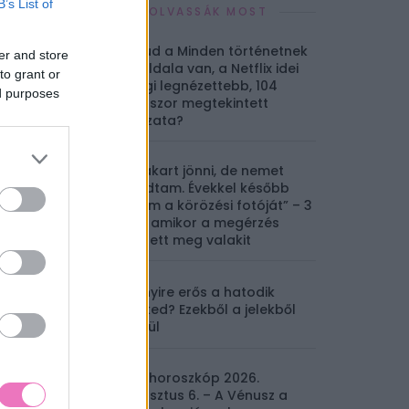
B’s List of
EZEKET OLVASSÁK MOST
Mit tud a Minden történetnek
er and store
két oldala van, a Netflix idei
to grant or
eddigi legnézettebb, 104
ed purposes
milliószor megtekintett
sorozata?
„Fel akart jönni, de nemet
mondtam. Évekkel később
láttam a körözési fotóját” – 3
eset, amikor a megérzés
mentett meg valakit
Mennyire erős a hatodik
érzéked? Ezekből a jelekből
kiderül
Napi horoszkóp 2026.
augusztus 6. – A Vénusz a