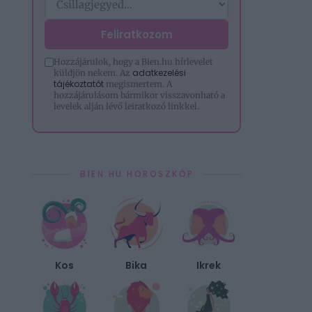
Feliratkozom
Hozzájárulok, hogy a Bien.hu hírlevelet
adatkezelési
küldjön nekem. Az
tájékoztatót
megismertem. A
hozzájárulásom bármikor visszavonható a
levelek alján lévő leiratkozó linkkel.
BIEN.HU HOROSZKÓP
Kos
Bika
Ikrek