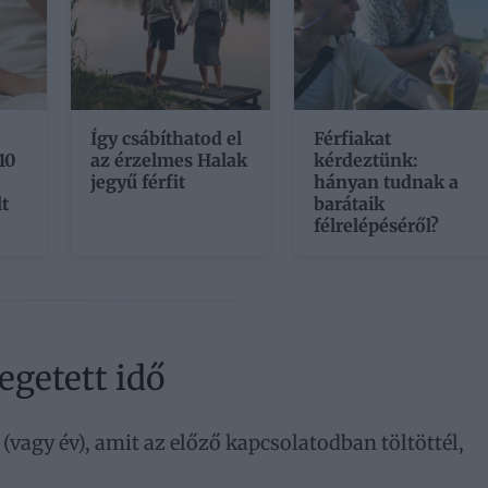
Így csábíthatod el
Férfiakat
10
az érzelmes Halak
kérdeztünk:
jegyű férfit
hányan tudnak a
t
barátaik
félrelépéséről?
egetett idő
(vagy év), amit az előző kapcsolatodban töltöttél,