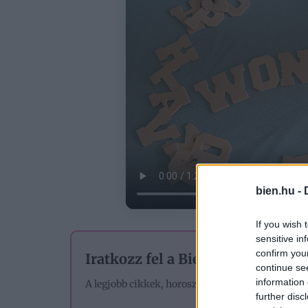
bien.hu -
If you wish 
sensitive in
confirm you
Iratkozz fel a Bien.hu hírlevelére
continue se
information 
A legjobb cikkek, horoszkópok és tesztek – egye
further disc