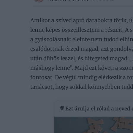
Amikor a szíved apró darabokra törik, ú
lenne képes összeilleszteni a részeit.
a gyászolásnak: eleinte nem tudod elhin
csalódottnak érzed magad, azt gondolva
után dühös leszel, és hitegeted magad: 
máshogy lenne”. Majd ezt követi a szom
fontosat. De végül mindig elérkezik a 
tanácsot, hogy sokkal könnyebben tud
🎥 Ezt árulja el rólad a neved