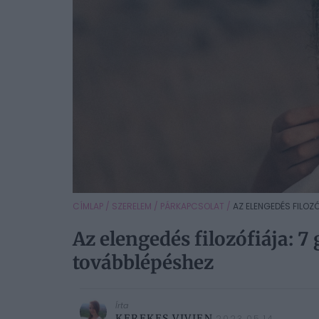
CÍMLAP
/
SZERELEM
/
PÁRKAPCSOLAT
/
AZ ELENGEDÉS FILOZÓ
Az elengedés filozófiája: 7
továbblépéshez
Írta
KEREKES VIVIEN
2023.05.14.