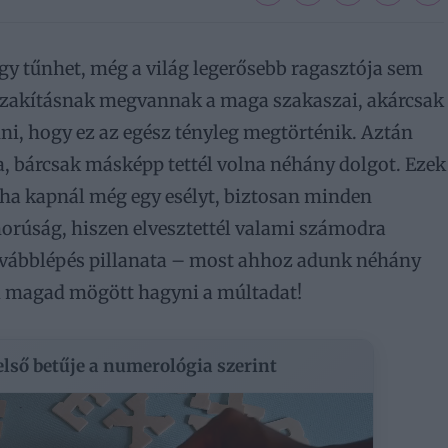
gy tűnhet, még a világ legerősebb ragasztója sem
 A szakításnak megvannak a maga szakaszai, akárcsak
ni, hogy ez az egész tényleg megtörténik. Aztán
, bárcsak másképp tettél volna néhány dolgot. Ezek
„ha kapnál még egy esélyt, biztosan minden
orúság, hiszen elvesztettél valami számodra
továbblépés pillanata – most ahhoz adunk néhány
d magad mögött hagyni a múltadat!
 első betűje a numerológia szerint