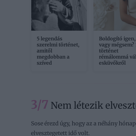
5 legendás
Boldogító igen,
szerelmi történet,
vagy mégsem? 
amitől
történet
megdobban a
rémálommá vál
szíved
esküvőkről
3/7
Nem létezik elveszt
Sose érezd úgy, hogy az a néhány hónap 
elvesztegetett idő volt.