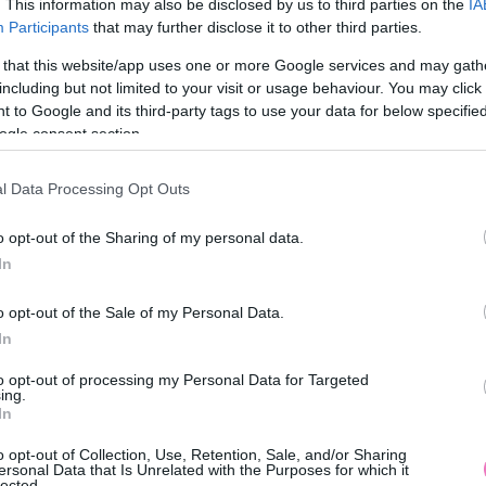
. This information may also be disclosed by us to third parties on the
IA
Feliratkozom
Participants
that may further disclose it to other third parties.
 that this website/app uses one or more Google services and may gath
em. Az
adatkezelési tájékoztatót
megismertem. A hozzájárulásom bármikor
including but not limited to your visit or usage behaviour. You may click 
 to Google and its third-party tags to use your data for below specifi
ogle consent section.
l Data Processing Opt Outs
dolgokat, amiket megbántál
o opt-out of the Sharing of my personal data.
In
osak vagyunk folyamatosan a múlton rágódni;
o opt-out of the Sale of my Personal Data.
inálnánk másképp, hogy ne így alakuljanak a dolgok.
In
énk elkerülni a fájdalmas befejezést – pedig
to opt-out of processing my Personal Data for Targeted
ing.
In
o opt-out of Collection, Use, Retention, Sale, and/or Sharing
vedéshez vezet – elvégre amikor visszatekintesz a
ersonal Data that Is Unrelated with the Purposes for which it
lected.