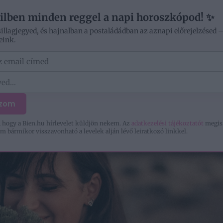
ilben minden reggel a napi horoszkópod! ✨
sillagjegyed, és hajnalban a postaládádban az aznapi előrejelzésed 
eink.
ÓD
OTTHON
SZERELEM
KIKAPCSOLÓDÁS
ozom
 hogy a Bien.hu hírlevelet küldjön nekem. Az
adatkezelési tájékoztatót
megis
m bármikor visszavonható a levelek alján lévő leiratkozó linkkel.