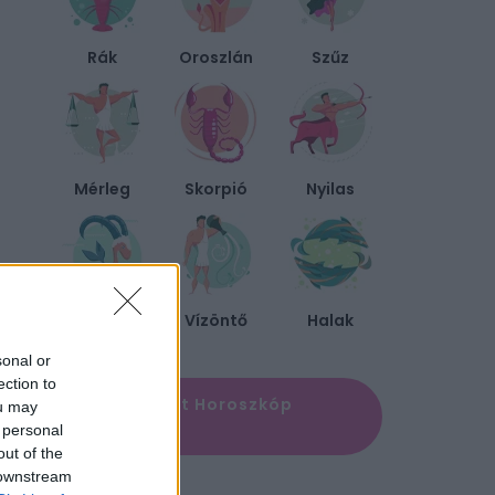
Rák
Oroszlán
Szűz
Mérleg
Skorpió
Nyilas
Bak
Vízöntő
Halak
sonal or
ection to
✨ Megújult Horoszkóp
ou may
oldal
 personal
out of the
 downstream