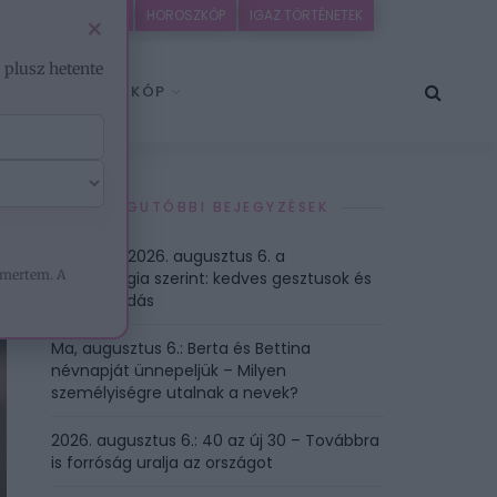
EZOTÉRIA
HOROSZKÓP
IGAZ TÖRTÉNETEK
×
– plusz hetente
HOROSZKÓP
LEGUTÓBBI BEJEGYZÉSEK
Ezt hozza 2026. augusztus 6. a
mertem. A
numerológia szerint: kedves gesztusok és
gondoskodás
Ma, augusztus 6.: Berta és Bettina
névnapját ünnepeljük – Milyen
személyiségre utalnak a nevek?
2026. augusztus 6.: 40 az új 30 – Továbbra
is forróság uralja az országot