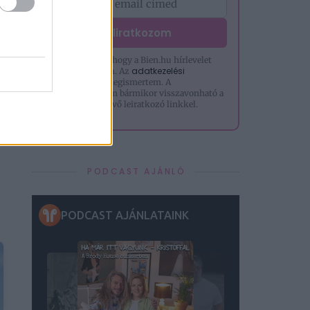
Feliratkozom
Hozzájárulok, hogy a Bien.hu hírlevelet
adatkezelési
küldjön nekem. Az
tájékoztatót
megismertem. A
hozzájárulásom bármikor visszavonható a
levelek alján lévő leiratkozó linkkel.
PODCAST AJÁNLÓ