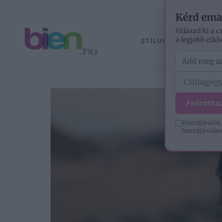
Kérd ema
Válaszd ki a c
a legjobb cikk
STÍLUS
ÉLETM
Feliratk
Hozzájárulok,
hozzájáruláso