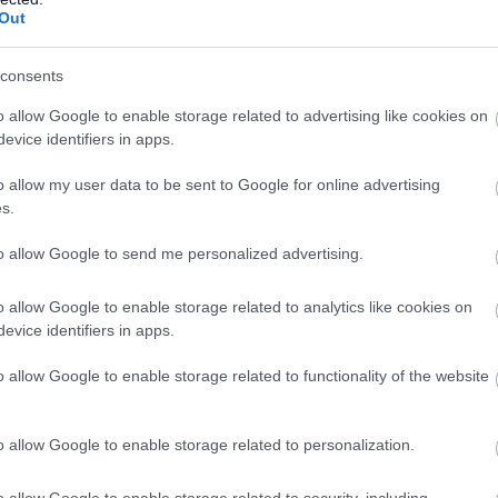
szakba. És így nem túl könnyű továbblépni, igaz?
Out
en lévő pozitív dolgokra!
consents
onta csak 10 percet engedsz meg magadnak a
o allow Google to enable storage related to advertising like cookies on
evice identifiers in apps.
rel szabadon kifejezheted az érzéseidet, de mégse
o allow my user data to be sent to Google for online advertising
nak a mélybe.
s.
to allow Google to send me personalized advertising.
o allow Google to enable storage related to analytics like cookies on
dnak
evice identifiers in apps.
o allow Google to enable storage related to functionality of the website
ünk legnagyobb hibáját követtük el valamikor a
na meg, most nem lennénk ennyire magunk alatt.
o allow Google to enable storage related to personalization.
o allow Google to enable storage related to security, including