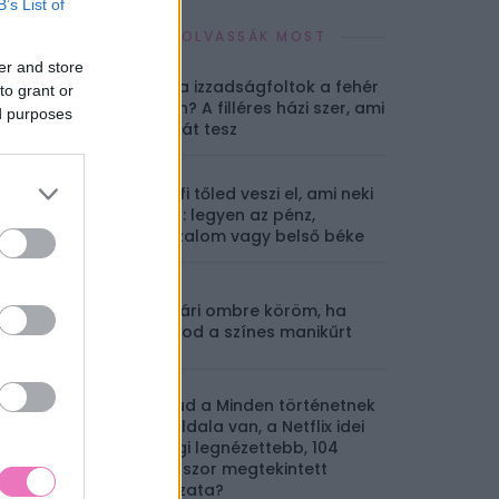
B’s List of
EZEKET OLVASSÁK MOST
er and store
Sárga izzadságfoltok a fehér
to grant or
pólón? A filléres házi szer, ami
ed purposes
csodát tesz
A férfi tőled veszi el, ami neki
nincs: legyen az pénz,
önbizalom vagy belső béke
10 nyári ombre köröm, ha
imádod a színes manikűrt
Mit tud a Minden történetnek
két oldala van, a Netflix idei
eddigi legnézettebb, 104
milliószor megtekintett
sorozata?