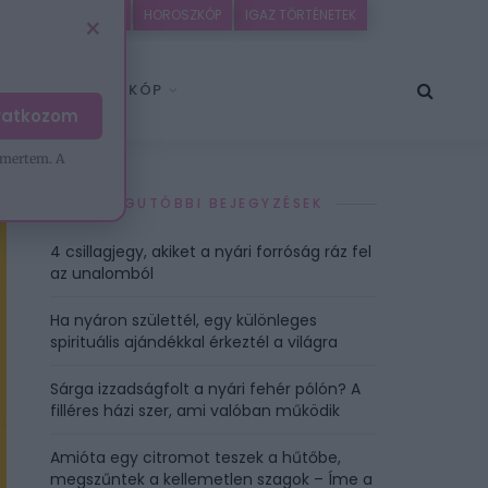
EZOTÉRIA
HOROSZKÓP
IGAZ TÖRTÉNETEK
×
HOROSZKÓP
iratkozom
mertem. A
LEGUTÓBBI BEJEGYZÉSEK
4 csillagjegy, akiket a nyári forróság ráz fel
az unalomból
Ha nyáron születtél, egy különleges
spirituális ajándékkal érkeztél a világra
Sárga izzadságfolt a nyári fehér pólón? A
filléres házi szer, ami valóban működik
Amióta egy citromot teszek a hűtőbe,
megszűntek a kellemetlen szagok – Íme a