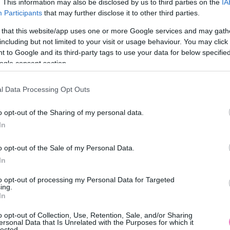
. This information may also be disclosed by us to third parties on the
IA
Participants
that may further disclose it to other third parties.
 that this website/app uses one or more Google services and may gath
including but not limited to your visit or usage behaviour. You may click 
 to Google and its third-party tags to use your data for below specifi
ogle consent section.
l Data Processing Opt Outs
o opt-out of the Sharing of my personal data.
In
o opt-out of the Sale of my Personal Data.
In
to opt-out of processing my Personal Data for Targeted
ing.
In
o opt-out of Collection, Use, Retention, Sale, and/or Sharing
ersonal Data that Is Unrelated with the Purposes for which it
lected.