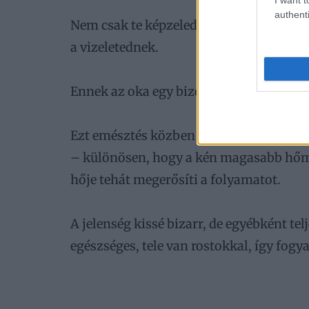
authenti
Nem csak te képzeled be, tényleg így van
a vizeletednek.
Ennek az oka egy bizonyos sav jelenléte
Ezt emésztés közben a tested kénvegyüle
– különösen, hogy a kén magasabb hőmér
hője tehát megerősíti a folyamatot.
A jelenség kissé bizarr, de egyébként te
egészséges, tele van rostokkal, így fogy