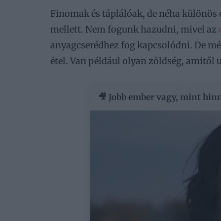
Finomak és táplálóak, de néha különös d
mellett. Nem fogunk hazudni, mivel az
anyagcserédhez fog kapcsolódni. De még
étel. Van például olyan zöldség, amitől
🎥 Jobb ember vagy, mint hinn