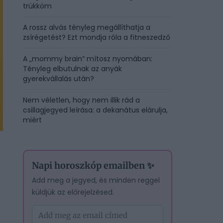
trükköm
A rossz alvás tényleg megállíthatja a
zsírégetést? Ezt mondja róla a fitneszedző
A „mommy brain” mítosz nyomában:
Tényleg elbutulnak az anyák
gyerekvállalás után?
Nem véletlen, hogy nem illik rád a
csillagjegyed leírása: a dekanátus elárulja,
miért
Napi horoszkóp emailben ✨
Add meg a jegyed, és minden reggel
küldjük az előrejelzésed.