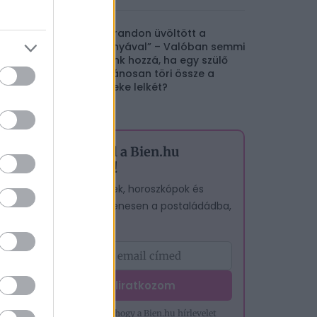
„A strandon üvöltött a
kislányával” – Valóban semmi
közünk hozzá, ha egy szülő
nyilvánosan töri össze a
gyereke lelkét?
Iratkozz fel a Bien.hu
hírlevelére!
A legjobb cikkek, horoszkópok és
tesztek – egyenesen a postaládádba,
ingyen.
Feliratkozom
Hozzájárulok, hogy a Bien.hu hírlevelet