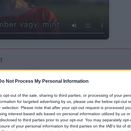
!
nesen a postaládádba, ingyen.
Do Not Process My Personal Information
Feliratkozom
to opt-out of the sale, sharing to third parties, or processing of your per
em. Az
adatkezelési tájékoztatót
megismertem. A hozzájárulásom bármikor
formation for targeted advertising by us, please use the below opt-out s
r selection. Please note that after your opt-out request is processed y
eing interest-based ads based on personal information utilized by us or
disclosed to third parties prior to your opt-out. You may separately opt-
losure of your personal information by third parties on the IAB’s list of