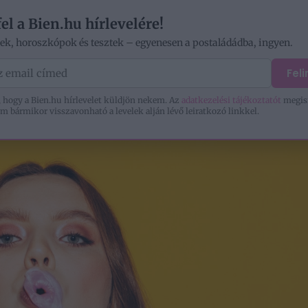
fel a Bien.hu hírlevelére!
kek, horoszkópok és tesztek – egyenesen a postaládádba, ingyen.
ÓD
OTTHON
SZERELEM
KIKAPCSOLÓDÁS
Fel
 hogy a Bien.hu hírlevelet küldjön nekem. Az
adatkezelési tájékoztatót
megis
m bármikor visszavonható a levelek alján lévő leiratkozó linkkel.