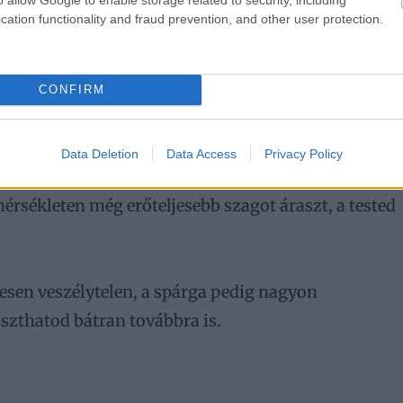
cation functionality and fraud prevention, and other user protection.
: ha spárgát eszel, utána valóban furcsa szaga lehet
CONFIRM
, ami csakis és kizárólag a spárgában található meg.
Data Deletion
Data Access
Privacy Policy
tekre bontja, ami aztán a vizelet fura szagát okozz
sékleten még erőteljesebb szagot áraszt, a tested
ljesen veszélytelen, a spárga pedig nagyon
aszthatod bátran továbbra is.