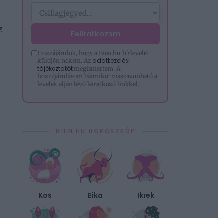
z
Feliratkozom
Hozzájárulok, hogy a Bien.hu hírlevelet
adatkezelési
küldjön nekem. Az
tájékoztatót
megismertem. A
hozzájárulásom bármikor visszavonható a
levelek alján lévő leiratkozó linkkel.
BIEN.HU HOROSZKÓP
Kos
Bika
Ikrek