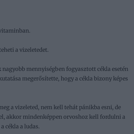
-vitaminban.
eheti a vizeletedet.
k nagyobb mennyiségben fogyasztott cékla esetén
 kutatása megerősítette, hogy a cékla bizony képes
eg a vizeleted, nem kell tehát pánikba esni, de
el, akkor mindenképpen orvoshoz kell fordulni a
a cékla a ludas.