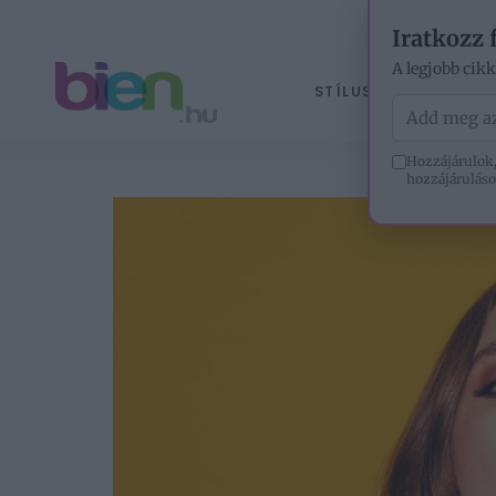
Iratkozz 
A legjobb cik
STÍLUS
ÉLETM
Hozzájárulok,
hozzájáruláso