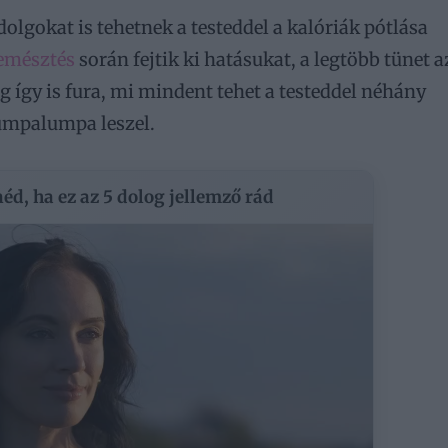
olgokat is tehetnek a testeddel a kalóriák pótlása
emésztés
során fejtik ki hatásukat, a legtöbb tünet a
 így is fura, mi mindent tehet a testeddel néhány
 umpalumpa leszel.
éd, ha ez az 5 dolog jellemző rád