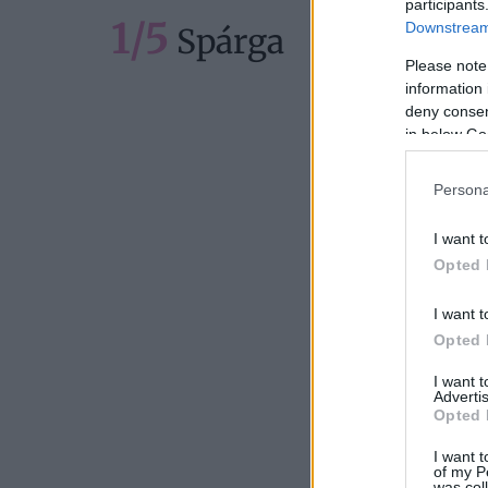
participants
1/5
Downstream 
Spárga
Please note
information 
deny consent
in below Go
Persona
I want t
Opted 
I want t
Opted 
I want 
Advertis
Opted 
I want t
of my P
was col