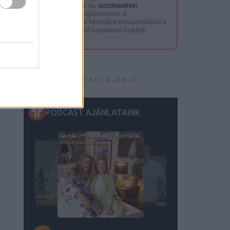
adatkezelési
küldjön nekem. Az
tájékoztatót
megismertem. A
hozzájárulásom bármikor visszavonható a
levelek alján lévő leiratkozó linkkel.
PODCAST AJÁNLÓ
a