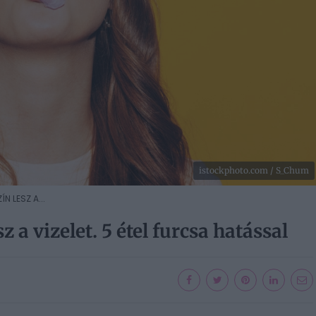
istockphoto.com / S_Chum
N LESZ A...
sz a vizelet. 5 étel furcsa hatással