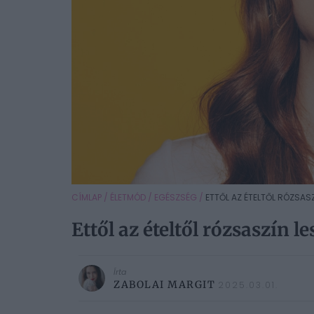
CÍMLAP
/
ÉLETMÓD
/
EGÉSZSÉG
/
ETTŐL AZ ÉTELTŐL RÓZSASZÍ
Ettől az ételtől rózsaszín le
Írta
ZABOLAI MARGIT
2025.03.01.