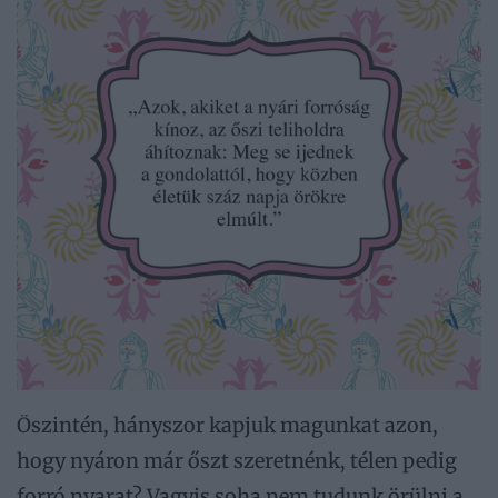
Őszintén, hányszor kapjuk magunkat azon,
hogy nyáron már őszt szeretnénk, télen pedig
forró nyarat? Vagyis soha nem tudunk örülni a