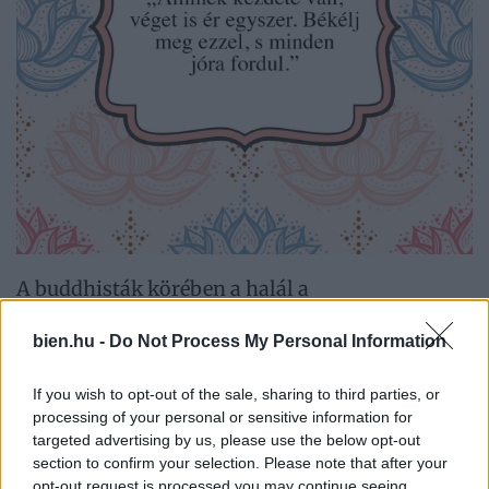
A buddhisták körében a halál a
legtermészetesebb dolog. Tudják, hogy a
bien.hu -
Do Not Process My Personal Information
születésük pillanatában, már meg volt írva a
haláluk pillanata és ez kicsit sem tölti el őket
If you wish to opt-out of the sale, sharing to third parties, or
processing of your personal or sensitive information for
félelemmel, mivel tudják, hogy a lélek állandó
targeted advertising by us, please use the below opt-out
körforgásban él. Csak a test változik, minden
section to confirm your selection. Please note that after your
opt-out request is processed you may continue seeing