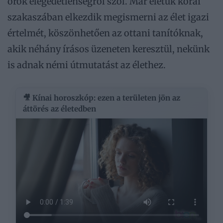
örök elégedetlenségről szól. Már életük korai
szakaszában elkezdik megismerni az élet igazi
értelmét, köszönhetően az ottani tanítóknak,
akik néhány írásos üzeneten keresztül, nekünk
is adnak némi útmutatást az élethez.
🎥 Kínai horoszkóp: ezen a területen jön az
áttörés az életedben