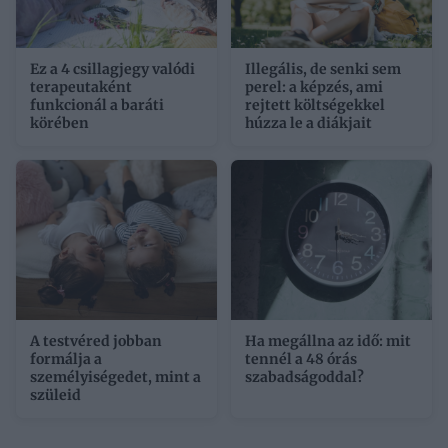
Ez a 4 csillagjegy valódi
Illegális, de senki sem
terapeutaként
perel: a képzés, ami
funkcionál a baráti
rejtett költségekkel
körében
húzza le a diákjait
A testvéred jobban
Ha megállna az idő: mit
formálja a
tennél a 48 órás
személyiségedet, mint a
szabadságoddal?
szüleid