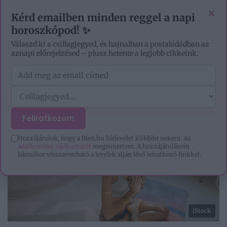
EZOTÉRIA
HOROSZKÓP
IGAZ TÖRTÉNETEK
×
Kérd emailben minden reggel a napi
horoszkópod! ✨
Válaszd ki a csillagjegyed, és hajnalban a postaládádban az
aznapi előrejelzésed – plusz hetente a legjobb cikkeink.
Feliratkozom
Hozzájárulok, hogy a Bien.hu hírlevelet küldjön nekem. Az
adatkezelési tájékoztatót
megismertem. A hozzájárulásom
bármikor visszavonható a levelek alján lévő leiratkozó linkkel.
iStock