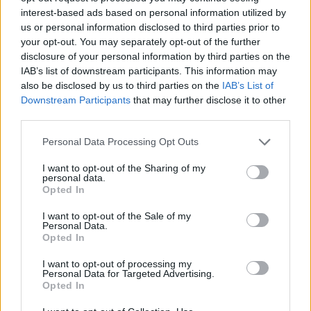
más örök. A mi életünkben a halál, viszont
interest-based ads based on personal information utilized by
félelmetes tény és nem szeretünk róla sokat
us or personal information disclosed to third parties prior to
your opt-out. You may separately opt-out of the further
beszélni. Azonban abban a pillanatban, mikor
disclosure of your personal information by third parties on the
elfogadjuk az elmúlás tényét, minden jóra
IAB’s list of downstream participants. This information may
also be disclosed by us to third parties on the
IAB’s List of
fordulhat életünkben.
Downstream Participants
that may further disclose it to other
third parties.
A cikk folytatódik, lapozz!
Please note that this website/app uses one or more Google
Personal Data Processing Opt Outs
services and may gather and store information including but
not limited to your visit or usage behaviour. You may click to
I want to opt-out of the Sharing of my
personal data.
«
»
grant or deny consent to Google and its third-party tags to
Opted In
use your data for below specified purposes in below Google
1/3
consent section.
I want to opt-out of the Sale of my
Personal Data.
Opted In
I want to opt-out of processing my
Personal Data for Targeted Advertising.
Ezeket olvassák
most
Opted In