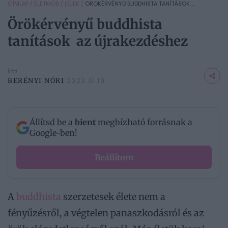
CÍMLAP
/
ÉLETMÓD
/
LÉLEK
/
ÖRÖKÉRVÉNYŰ BUDDHISTA TANÍTÁSOK ...
Örökérvényű buddhista
tanítások az újrakezdéshez
Írta
BERÉNYI NÓRI
2023.01.19.
Állítsd be a
bient
megbízható forrásnak a
Google-ben!
Beállítom
A
buddhista
szerzetesek élete nem a
fényűzésről, a végtelen panaszkodásról és az