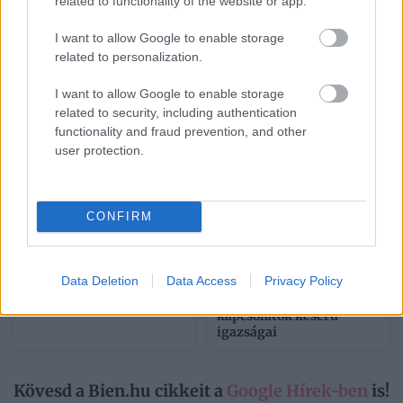
related to functionality of the website or app.
Mit tud a Minden
Sárga izzadságfoltok a
történetnek két oldala
fehér pólón? A filléres
van, a Netflix idei eddigi
házi szer, ami csodát tesz
I want to allow Google to enable storage
legnézettebb, 104
related to personalization.
milliószor megtekintett
sorozata?
I want to allow Google to enable storage
related to security, including authentication
functionality and fraud prevention, and other
user protection.
CONFIRM
Napi horoszkóp 2026.
„Akkoriban nem
Data Deletion
Data Access
Privacy Policy
augusztus 7. – Nincs idő
éreztem, hogy kihasznál”
tétovázni
– a majdnem-
kapcsolatok keserű
igazságai
Kövesd a Bien.hu cikkeit a
Google Hírek-ben
is!