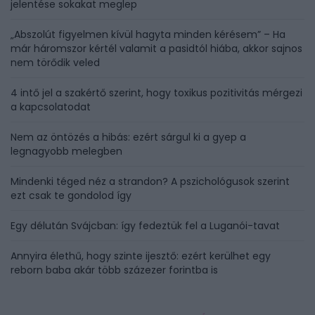
jelentése sokakat meglep
„Abszolút figyelmen kívül hagyta minden kérésem” – Ha
már háromszor kértél valamit a pasidtól hiába, akkor sajnos
nem törődik veled
4 intő jel a szakértő szerint, hogy toxikus pozitivitás mérgezi
a kapcsolatodat
Nem az öntözés a hibás: ezért sárgul ki a gyep a
legnagyobb melegben
Mindenki téged néz a strandon? A pszichológusok szerint
ezt csak te gondolod így
Egy délután Svájcban: így fedeztük fel a Luganói-tavat
Annyira élethű, hogy szinte ijesztő: ezért kerülhet egy
reborn baba akár több százezer forintba is