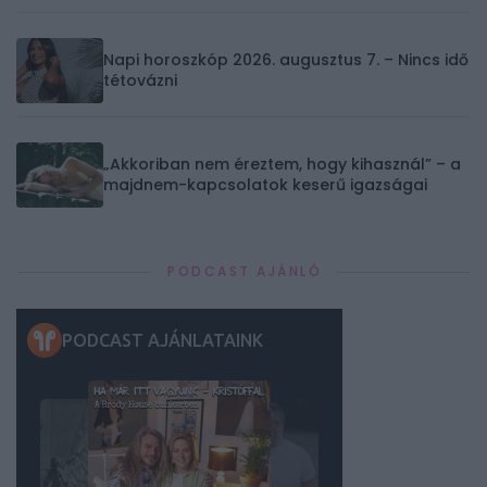
Napi horoszkóp 2026. augusztus 7. – Nincs idő
tétovázni
„Akkoriban nem éreztem, hogy kihasznál” – a
majdnem-kapcsolatok keserű igazságai
PODCAST AJÁNLÓ