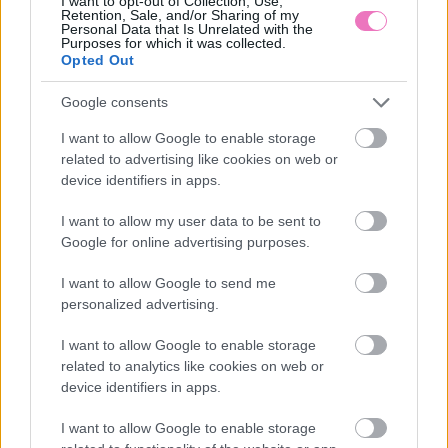
I want to opt-out of Collection, Use,
Retention, Sale, and/or Sharing of my
Personal Data that Is Unrelated with the
Purposes for which it was collected.
Opted Out
Google consents
I want to allow Google to enable storage
related to advertising like cookies on web or
„Abszolút figyelmen
A férfi tőled veszi el, ami
kívül hagyta minden
neki nincs: legyen az
device identifiers in apps.
kérésem” – Ha már
pénz, önbizalom vagy
háromszor kértél valamit
belső béke
I want to allow my user data to be sent to
a pasidtól hiába, akkor
Google for online advertising purposes.
sajnos nem törődik veled
I want to allow Google to send me
personalized advertising.
I want to allow Google to enable storage
related to analytics like cookies on web or
device identifiers in apps.
I want to allow Google to enable storage