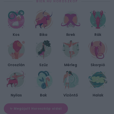
BIEN.HU HOROSZKÓP
Kos
Bika
Ikrek
Rák
Oroszlán
Szűz
Mérleg
Skorpió
Nyilas
Bak
Vízöntő
Halak
✨ Megújult Horoszkóp oldal