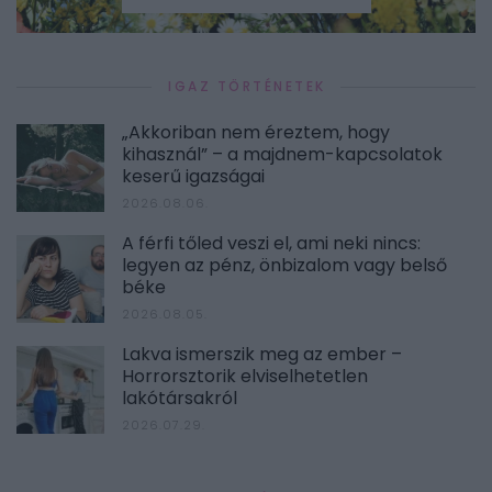
IGAZ TÖRTÉNETEK
„Akkoriban nem éreztem, hogy
kihasznál” – a majdnem-kapcsolatok
keserű igazságai
2026.08.06.
A férfi tőled veszi el, ami neki nincs:
legyen az pénz, önbizalom vagy belső
béke
2026.08.05.
Lakva ismerszik meg az ember –
Horrorsztorik elviselhetetlen
lakótársakról
2026.07.29.