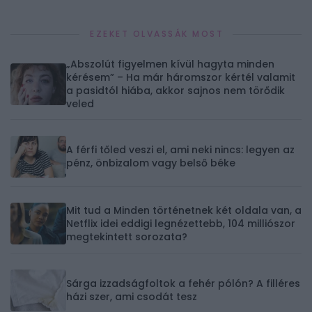
EZEKET OLVASSÁK MOST
„Abszolút figyelmen kívül hagyta minden
kérésem” – Ha már háromszor kértél valamit
a pasidtól hiába, akkor sajnos nem törődik
veled
A férfi tőled veszi el, ami neki nincs: legyen az
pénz, önbizalom vagy belső béke
Mit tud a Minden történetnek két oldala van, a
Netflix idei eddigi legnézettebb, 104 milliószor
megtekintett sorozata?
Sárga izzadságfoltok a fehér pólón? A filléres
házi szer, ami csodát tesz