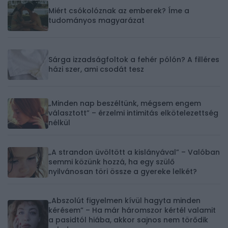
Miért csókolóznak az emberek? Íme a
tudományos magyarázat
Sárga izzadságfoltok a fehér pólón? A filléres
házi szer, ami csodát tesz
„Minden nap beszéltünk, mégsem engem
választott” – érzelmi intimitás elkötelezettség
nélkül
„A strandon üvöltött a kislányával” – Valóban
semmi közünk hozzá, ha egy szülő
nyilvánosan töri össze a gyereke lelkét?
„Abszolút figyelmen kívül hagyta minden
kérésem” – Ha már háromszor kértél valamit
a pasidtól hiába, akkor sajnos nem törődik