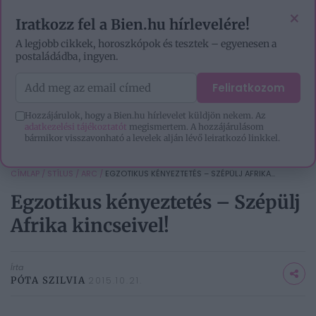
VIDEÓK
EZOTÉRIA
HOROSZKÓP
IGAZ TÖRTÉNETEK
×
Iratkozz fel a Bien.hu hírlevelére!
A legjobb cikkek, horoszkópok és tesztek – egyenesen a
postaládádba, ingyen.
Feliratkozom
Hozzájárulok, hogy a Bien.hu hírlevelet küldjön nekem. Az
adatkezelési tájékoztatót
megismertem. A hozzájárulásom
bármikor visszavonható a levelek alján lévő leiratkozó linkkel.
CÍMLAP
/
STÍLUS
/
ARC
/
EGZOTIKUS KÉNYEZTETÉS – SZÉPÜLJ AFRIKA...
Egzotikus kényeztetés – Szépülj
Afrika kincseivel!
Írta
PÓTA SZILVIA
2015.10.21.