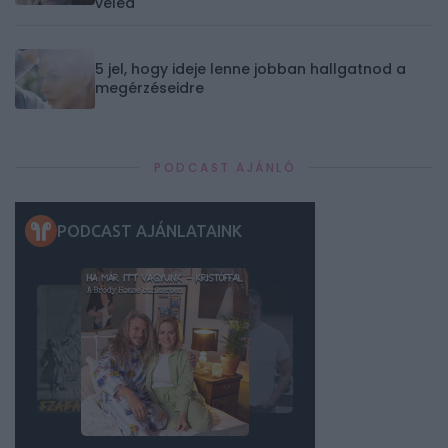
veled
5 jel, hogy ideje lenne jobban hallgatnod a
megérzéseidre
PODCAST AJÁNLÓ