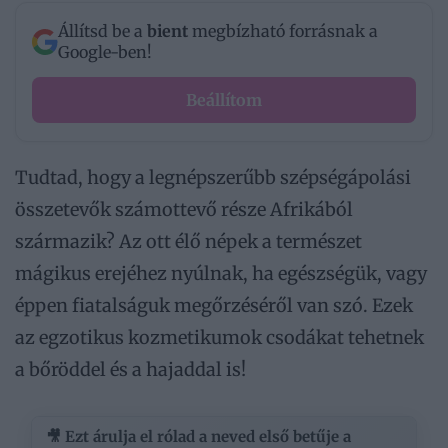
Állítsd be a
bient
megbízható forrásnak a
Google-ben!
Beállítom
Tudtad, hogy a legnépszerűbb szépségápolási
összetevők számottevő része Afrikából
származik? Az ott élő népek a természet
mágikus erejéhez nyúlnak, ha egészségük, vagy
éppen fiatalságuk megőrzéséről van szó. Ezek
az egzotikus kozmetikumok csodákat tehetnek
a bőröddel és a hajaddal is!
🎥 Ezt árulja el rólad a neved első betűje a