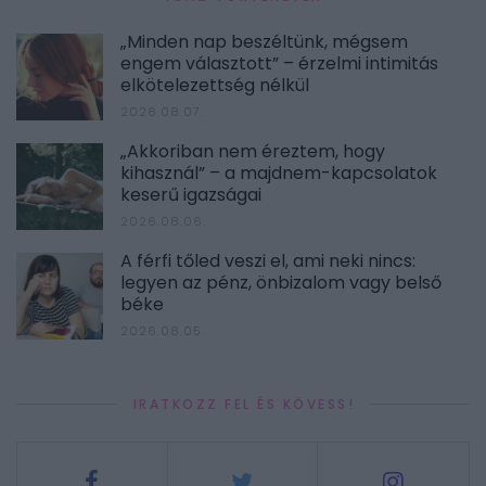
„Minden nap beszéltünk, mégsem
engem választott” – érzelmi intimitás
elkötelezettség nélkül
2026.08.07.
„Akkoriban nem éreztem, hogy
kihasznál” – a majdnem-kapcsolatok
keserű igazságai
2026.08.06.
A férfi tőled veszi el, ami neki nincs:
legyen az pénz, önbizalom vagy belső
béke
2026.08.05.
IRATKOZZ FEL ÉS KÖVESS!