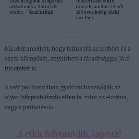
Ezek a legjobb drogériás
Időtlen őszi outfit
arckrémek a hidratált
ötletek, amiket 25-től
bőrért – Szerintünk
100 éves korig bárki
viselhet
Mindez amellett, hogy felfrissíti az arcbőrt és a
szem környékét, enyhítheti a fáradtsággal járó
tüneteket is.
A teát por formában gyakran használják az
olyan
bőrproblémák ellen is
, mint az ekcéma,
vagy a pattanások.
A cikk folytatódik, lapozz!