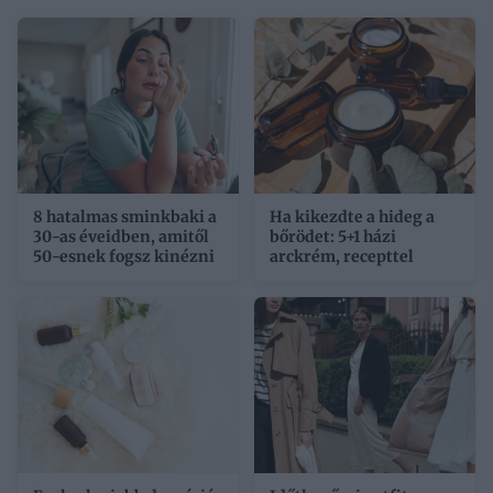
8 hatalmas sminkbaki a
Ha kikezdte a hideg a
30-as éveidben, amitől
bőrödet: 5+1 házi
50-esnek fogsz kinézni
arckrém, recepttel