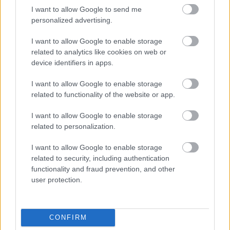
I want to allow Google to send me
Ezt a fehér ruhadarabot hordja idén nyáron minden
personalized advertising.
elegáns nő 40 felett
I want to allow Google to enable storage
5 csillagjegy, akinek a nyár közepe váratlan gazdagságot
related to analytics like cookies on web or
hoz
device identifiers in apps.
Nedves ronggyal törölgeted a poros bútort? Ezért lesz még
I want to allow Google to enable storage
rosszabb utána
related to functionality of the website or app.
Miért csókolóznak az emberek? Íme a tudományos
I want to allow Google to enable storage
magyarázat
related to personalization.
Diétás vacsora ötletek: 30 könnyű, de laktató recept a
I want to allow Google to enable storage
fogyáshoz
related to security, including authentication
functionality and fraud prevention, and other
user protection.
BIEN.HU HOROSZKÓP
CONFIRM