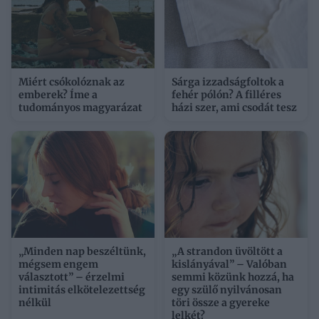
Miért csókolóznak az
Sárga izzadságfoltok a
emberek? Íme a
fehér pólón? A filléres
tudományos magyarázat
házi szer, ami csodát tesz
„Minden nap beszéltünk,
„A strandon üvöltött a
mégsem engem
kislányával” – Valóban
választott” – érzelmi
semmi közünk hozzá, ha
intimitás elkötelezettség
egy szülő nyilvánosan
nélkül
töri össze a gyereke
lelkét?