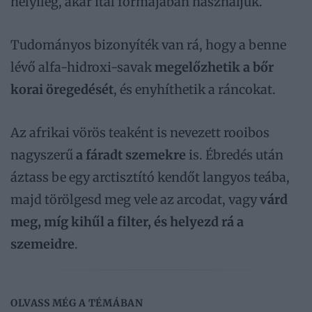
helyileg, akár ital formájában használjuk.
Tudományos bizonyíték van rá, hogy a benne
lévő alfa-hidroxi-savak
megelőzhetik a bőr
korai öregedését
, és enyhíthetik a ráncokat.
Az afrikai vörös teaként is nevezett rooibos
nagyszerű
a fáradt szemekre
is. Ébredés után
áztass be egy arctisztító kendőt langyos teába,
majd törölgesd meg vele az arcodat, vagy
várd
meg, míg kihűl a filter, és helyezd rá a
szemeidre
.
OLVASS MÉG A TÉMÁBAN