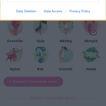
Data Deletion
Data Access
Privacy Policy
Kos
Bika
Ikrek
Rák
Oroszlán
Szűz
Mérleg
Skorpió
Nyilas
Bak
Vízöntő
Halak
✨ Megújult Horoszkóp oldal
EZEKET OLVASSÁK MOST