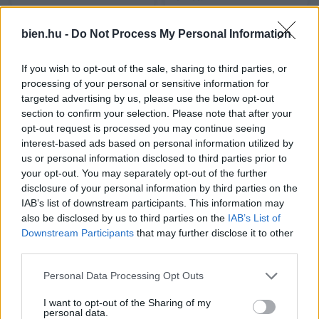
bien.hu -
Do Not Process My Personal Information
If you wish to opt-out of the sale, sharing to third parties, or
processing of your personal or sensitive information for
targeted advertising by us, please use the below opt-out
section to confirm your selection. Please note that after your
opt-out request is processed you may continue seeing
„Abszolút figyelmen
5 jel, hogy ideje lenne
interest-based ads based on personal information utilized by
kívül hagyta minden
jobban hallgatnod a
us or personal information disclosed to third parties prior to
kérésem” – Ha már
megérzéseidre
your opt-out. You may separately opt-out of the further
háromszor kértél valamit
disclosure of your personal information by third parties on the
a pasidtól hiába, akkor
IAB’s list of downstream participants. This information may
sajnos nem törődik veled
also be disclosed by us to third parties on the
IAB’s List of
Downstream Participants
that may further disclose it to other
third parties.
Kövesd a Bien.hu cikkeit a
Google Hírek-ben
is!
Please note that this website/app uses one or more Google
Personal Data Processing Opt Outs
services and may gather and store information including but
AFRIKA
BŐRÁPOLÁS
KOZMETIKUMOK
SZÉPSÉG
not limited to your visit or usage behaviour. You may click to
I want to opt-out of the Sharing of my
personal data.
grant or deny consent to Google and its third-party tags to