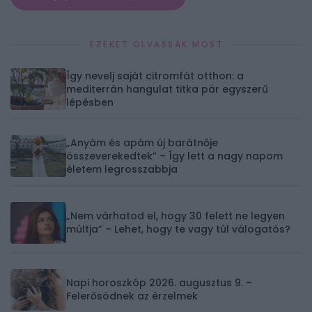
EZEKET OLVASSÁK MOST
Így nevelj saját citromfát otthon: a
mediterrán hangulat titka pár egyszerű
lépésben
„Anyám és apám új barátnője
összeverekedtek” – Így lett a nagy napom
életem legrosszabbja
„Nem várhatod el, hogy 30 felett ne legyen
múltja” – Lehet, hogy te vagy túl válogatós?
Napi horoszkóp 2026. augusztus 9. –
Felerősödnek az érzelmek