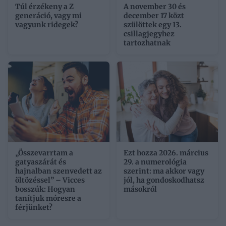
Túl érzékeny a Z
A november 30 és
generáció, vagy mi
december 17 közt
vagyunk ridegek?
szülöttek egy 13.
csillagjegyhez
tartozhatnak
„Összevarrtam a
Ezt hozza 2026. március
gatyaszárát és
29. a numerológia
hajnalban szenvedett az
szerint: ma akkor vagy
öltözéssel” – Vicces
jól, ha gondoskodhatsz
bosszúk: Hogyan
másokról
tanítjuk móresre a
férjünket?