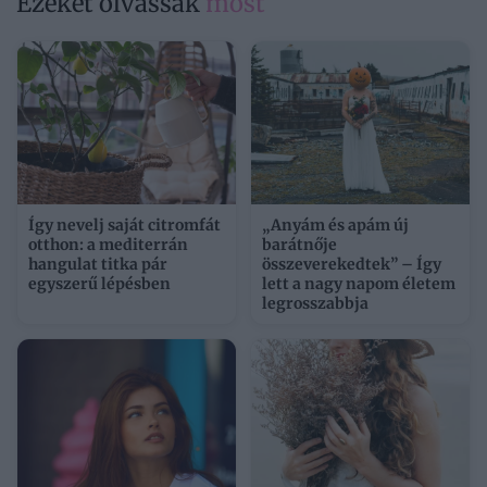
Ezeket olvassák
most
Így nevelj saját citromfát
„Anyám és apám új
otthon: a mediterrán
barátnője
hangulat titka pár
összeverekedtek” – Így
egyszerű lépésben
lett a nagy napom életem
legrosszabbja