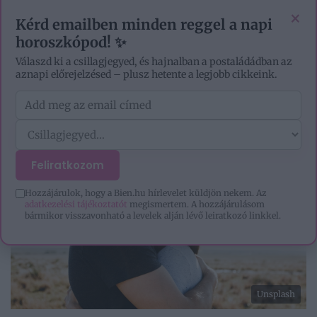
VIDEÓK
EZOTÉRIA
HOROSZKÓP
IGAZ TÖRTÉNETEK
×
Kérd emailben minden reggel a napi
horoszkópod! ✨
Válaszd ki a csillagjegyed, és hajnalban a postaládádban az
aznapi előrejelzésed – plusz hetente a legjobb cikkeink.
Feliratkozom
Hozzájárulok, hogy a Bien.hu hírlevelet küldjön nekem. Az
adatkezelési tájékoztatót
megismertem. A hozzájárulásom
bármikor visszavonható a levelek alján lévő leiratkozó linkkel.
Unsplash