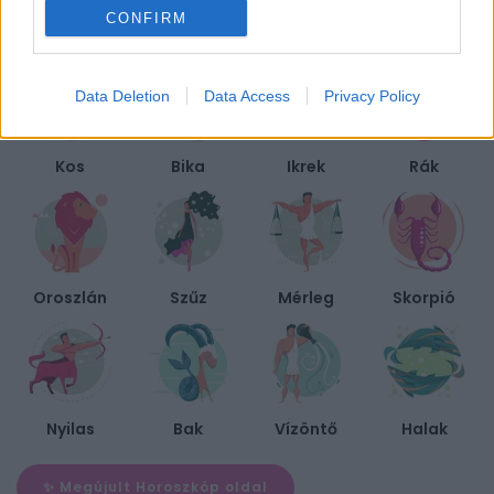
CONFIRM
BIEN.HU HOROSZKÓP
Data Deletion
Data Access
Privacy Policy
Kos
Bika
Ikrek
Rák
Oroszlán
Szűz
Mérleg
Skorpió
Nyilas
Bak
Vízöntő
Halak
✨ Megújult Horoszkóp oldal