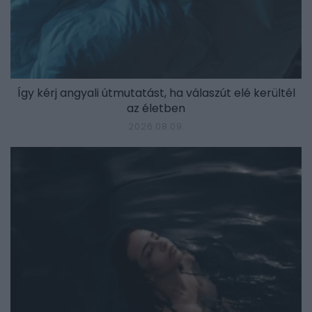
Így kérj angyali útmutatást, ha válaszút elé kerültél
az életben
2026.08.09.