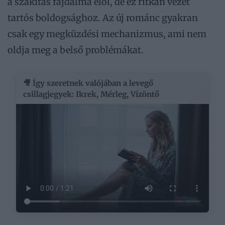
a szakítás fájdalma elől, de ez ritkán vezet
tartós boldogsághoz. Az új románc gyakran
csak egy megküzdési mechanizmus, ami nem
oldja meg a belső problémákat.
🎥 Így szeretnek valójában a levegő
csillagjegyek: Ikrek, Mérleg, Vízöntő