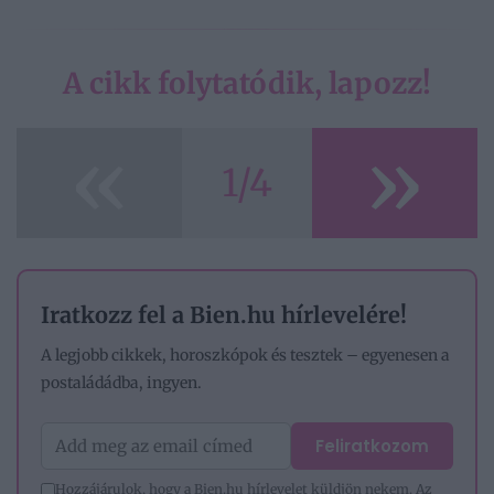
A cikk folytatódik, lapozz!
«
»
1/4
Iratkozz fel a Bien.hu hírlevelére!
A legjobb cikkek, horoszkópok és tesztek – egyenesen a
postaládádba, ingyen.
Feliratkozom
Hozzájárulok, hogy a Bien.hu hírlevelet küldjön nekem. Az