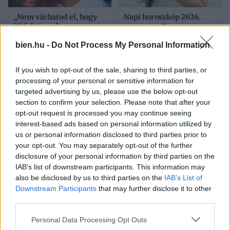
„Nem várhatod el, hogy
Napi horoszkóp 2026.
30 felett ne legyen
augusztus 9. –
múltja” – Lehet, hogy te
Felerősödnek az
vagy túl válogatós?
érzelmek
bien.hu -
Do Not Process My Personal Information
If you wish to opt-out of the sale, sharing to third parties, or
processing of your personal or sensitive information for
targeted advertising by us, please use the below opt-out
section to confirm your selection. Please note that after your
opt-out request is processed you may continue seeing
interest-based ads based on personal information utilized by
us or personal information disclosed to third parties prior to
your opt-out. You may separately opt-out of the further
Összehaverkodtam a
Ezt hozza 2026.
disclosure of your personal information by third parties on the
szomszédommal – és ez
augusztus 9. a
volt életem legnagyobb
numerológia szerint:
IAB’s list of downstream participants. This information may
hibája
elengedés és befejezés
also be disclosed by us to third parties on the
IAB’s List of
Downstream Participants
that may further disclose it to other
third parties.
Kövesd a Bien.hu cikkeit a
Google Hírek-ben
is!
Please note that this website/app uses one or more Google
Personal Data Processing Opt Outs
services and may gather and store information including but