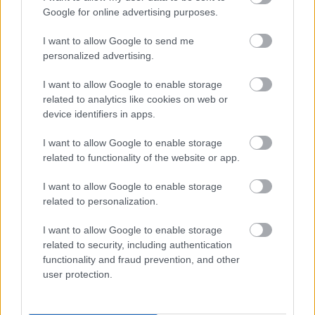
Összehaverkodtam a szomszédommal – és ez volt életem
Google for online advertising purposes.
legnagyobb hibája
I want to allow Google to send me
Felszalad a rövidnadrág a combodon? Ha legközelebb így
personalized advertising.
választasz, tuti nem fog többet
I want to allow Google to enable storage
A legszebb idézetek a barátságról, amiket bármikor
related to analytics like cookies on web or
elküldhetsz annak, aki fontos neked
device identifiers in apps.
Nem az lettem, akinek 20 évesen képzeltem magam – hála
I want to allow Google to enable storage
istennek!
related to functionality of the website or app.
A titkos fegyvereid a nyári hőségben: napszemüveg, kalap
I want to allow Google to enable storage
és kendő
related to personalization.
Így kérj angyali útmutatást, ha válaszút elé kerültél az
I want to allow Google to enable storage
életben
related to security, including authentication
functionality and fraud prevention, and other
Sose keverj retinolt C-vitaminnal! Ez a 3 legveszélyesebb
user protection.
hatóanyag-pár, ami árt az arcbőrnek