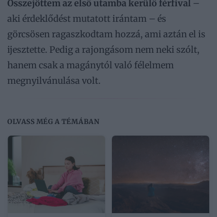
Összejöttem az első utamba kerülő férfival
–
aki érdeklődést mutatott irántam – és
görcsösen ragaszkodtam hozzá, ami aztán el is
ijesztette. Pedig a rajongásom nem neki szólt,
hanem csak a magánytól való félelmem
megnyilvánulása volt.
OLVASS MÉG A TÉMÁBAN