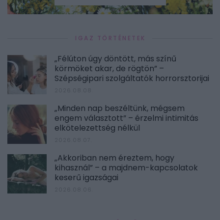
IGAZ TÖRTÉNETEK
„Félúton úgy döntött, más színű
körmöket akar, de rögtön” –
Szépségipari szolgáltatók horrorsztorijai
2026.08.08.
„Minden nap beszéltünk, mégsem
engem választott” – érzelmi intimitás
elkötelezettség nélkül
2026.08.07.
„Akkoriban nem éreztem, hogy
kihasznál” – a majdnem-kapcsolatok
keserű igazságai
2026.08.06.