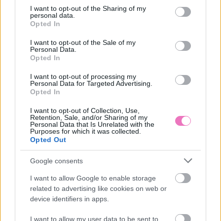
not limited to your visit or usage behaviour. You may click to
I want to opt-out of the Sharing of my
personal data.
ÉRZELMI FELDOLGOZÁS
IGAZ TÖRTÉNETEK
MAGÁNY
grant or deny consent to Google and its third-party tags to
Opted In
use your data for below specified purposes in below Google
MEGKÜZDÉSI STRATÉGIÁK
ÖNBIZALOM
ÖNISMERET
consent section.
I want to opt-out of the Sale of my
Personal Data.
PÁRKAPCSOLAT
SZAKÍTÁS
ÚJRAKEZDÉS
Opted In
I want to opt-out of processing my
Personal Data for Targeted Advertising.
Opted In
I want to opt-out of Collection, Use,
Retention, Sale, and/or Sharing of my
Personal Data that Is Unrelated with the
HOZZÁSZÓLÁSOK
Purposes for which it was collected.
Opted Out
Szólj hozzá a Facebook-on!
Google consents
I want to allow Google to enable storage
related to advertising like cookies on web or
device identifiers in apps.
LEGUTÓBBI BEJEGYZÉSEK
I want to allow my user data to be sent to