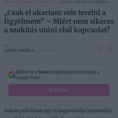
CÍMLAP
/
SZERELEM
/
PÁRKAPCSOLAT
/
„CSAK EL AKARTAM VELE TERELNI A...
„Csak el akartam vele terelni a
figyelmem” – Miért nem sikeres
a szakítás utáni első kapcsolat?
Írta
SZŐKE ANGÉLA
2026.05.04.
Állítsd be a
bient
megbízható forrásnak a
Google-ben!
Beállítom
Sokan próbálnak egy új kapcsolatba menekülni