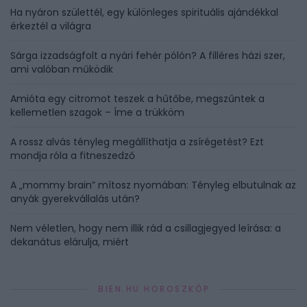
Ha nyáron születtél, egy különleges spirituális ajándékkal
érkeztél a világra
Sárga izzadságfolt a nyári fehér pólón? A filléres házi szer,
ami valóban működik
Amióta egy citromot teszek a hűtőbe, megszűntek a
kellemetlen szagok – Íme a trükköm
A rossz alvás tényleg megállíthatja a zsírégetést? Ezt
mondja róla a fitneszedző
A „mommy brain” mítosz nyomában: Tényleg elbutulnak az
anyák gyerekvállalás után?
Nem véletlen, hogy nem illik rád a csillagjegyed leírása: a
dekanátus elárulja, miért
BIEN.HU HOROSZKÓP