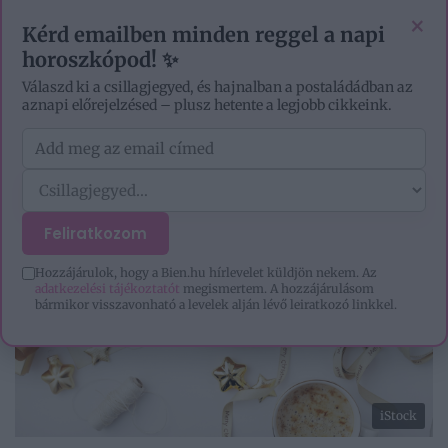
EZOTÉRIA
HOROSZKÓP
IGAZ TÖRTÉNETEK
×
Kérd emailben minden reggel a napi
horoszkópod! ✨
Válaszd ki a csillagjegyed, és hajnalban a postaládádban az
aznapi előrejelzésed – plusz hetente a legjobb cikkeink.
Feliratkozom
Hozzájárulok, hogy a Bien.hu hírlevelet küldjön nekem. Az
adatkezelési tájékoztatót
megismertem. A hozzájárulásom
bármikor visszavonható a levelek alján lévő leiratkozó linkkel.
iStock