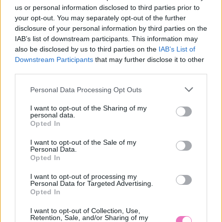
us or personal information disclosed to third parties prior to
your opt-out. You may separately opt-out of the further
disclosure of your personal information by third parties on the
IAB’s list of downstream participants. This information may
also be disclosed by us to third parties on the
IAB’s List of
Downstream Participants
that may further disclose it to other
third parties.
Please note that this website/app uses one or more Google
Personal Data Processing Opt Outs
Sárga izzadságfoltok a
10 nyári ombre köröm, ha
services and may gather and store information including but
fehér pólón? A filléres
imádod a színes
not limited to your visit or usage behaviour. You may click to
I want to opt-out of the Sharing of my
házi szer, ami csodát tesz
manikűrt
personal data.
grant or deny consent to Google and its third-party tags to
Opted In
use your data for below specified purposes in below Google
consent section.
I want to opt-out of the Sale of my
Personal Data.
Opted In
I want to opt-out of processing my
Personal Data for Targeted Advertising.
Opted In
„A strandon üvöltött a
A férfi tőled veszi el, ami
I want to opt-out of Collection, Use,
Retention, Sale, and/or Sharing of my
kislányával” – Valóban
neki nincs: legyen az