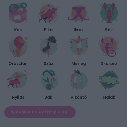
Kos
Bika
Ikrek
Rák
Oroszlán
Szűz
Mérleg
Skorpió
Nyilas
Bak
Vízöntő
Halak
✨ Megújult Horoszkóp oldal