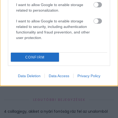
I want to allow Google to enable storage
related to personalization.
IRODA
KARÁCSONY
KARÁCSONYI AJÁNDÉK
I want to allow Google to enable storage
KARÁCSONYI AJÁNDÉK ÖTLETEK
MUNKAHELY
related to security, including authentication
functionality and fraud prevention, and other
user protection.
CONFIRM
HOZZÁSZÓLÁSOK
Szólj hozzá a Facebook-on!
Data Deletion
Data Access
Privacy Policy
LEGUTÓBBI BEJEGYZÉSEK
4 csillagjegy, akiket a nyári forróság ráz fel az unalomból