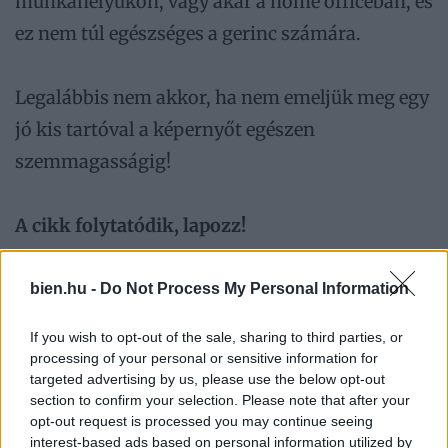
munkahelyükön, vagy akár a home officeban, és
ez nem túl egészséges a gerinc számára.
Legalábbis nem akkor, ha nem emeljük meg egy
jó kis tartóval a képernyőt egészen
szemmagasságig!
A cikk folytatódik, lapozz!
«
»
bien.hu -
Do Not Process My Personal Information
1/4
If you wish to opt-out of the sale, sharing to third parties, or
processing of your personal or sensitive information for
targeted advertising by us, please use the below opt-out
section to confirm your selection. Please note that after your
opt-out request is processed you may continue seeing
Ezeket olvassák
most
interest-based ads based on personal information utilized by