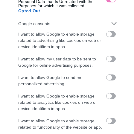
Personal Data that Is Unrelated with the
semmi közünk hozzá, ha
pénz, önbizalom vagy
Purposes for which it was collected.
egy szülő nyilvánosan
belső béke
Opted Out
töri össze a gyereke
lelkét?
Google consents
I want to allow Google to enable storage
related to advertising like cookies on web or
device identifiers in apps.
I want to allow my user data to be sent to
Google for online advertising purposes.
I want to allow Google to send me
Mit tud a Minden
4 dolog, amit olyan
personalized advertising.
történetnek két oldala
emberektől tanultam
van, a Netflix idei eddigi
meg, akiket ki nem
I want to allow Google to enable storage
legnézettebb, 104
állhatok
milliószor megtekintett
related to analytics like cookies on web or
sorozata?
device identifiers in apps.
I want to allow Google to enable storage
Kövesd a Bien.hu cikkeit a
Google Hírek-ben
is!
related to functionality of the website or app.