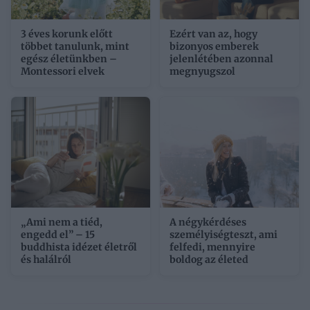
3 éves korunk előtt
Ezért van az, hogy
többet tanulunk, mint
bizonyos emberek
egész életünkben –
jelenlétében azonnal
Montessori elvek
megnyugszol
„Ami nem a tiéd,
A négykérdéses
engedd el” – 15
személyiségteszt, ami
buddhista idézet életről
felfedi, mennyire
és halálról
boldog az életed