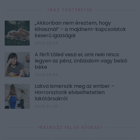
IGAZ TÖRTÉNETEK
„Akkoriban nem éreztem, hogy
kihasznál” – a majdnem-kapcsolatok
keserű igazságai
2026.08.06.
A férfi tőled veszi el, ami neki nincs:
legyen az pénz, önbizalom vagy belső
béke
2026.08.05.
Lakva ismerszik meg az ember –
Horrorsztorik elviselhetetlen
lakótársakról
2026.07.29.
IRATKOZZ FEL ÉS KÖVESS!