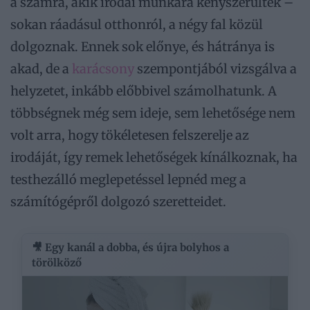
a számra, akik irodai munkára kényszerültek –
sokan ráadásul otthonról, a négy fal közül
dolgoznak. Ennek sok előnye, és hátránya is
akad, de a
karácsony
szempontjából vizsgálva a
helyzetet, inkább előbbivel számolhatunk. A
többségnek még sem ideje, sem lehetősége nem
volt arra, hogy tökéletesen felszerelje az
irodáját, így remek lehetőségek kínálkoznak, ha
testhezálló meglepetéssel lepnéd meg a
számítógépről dolgozó szeretteidet.
🎥 Egy kanál a dobba, és újra bolyhos a
törölköző