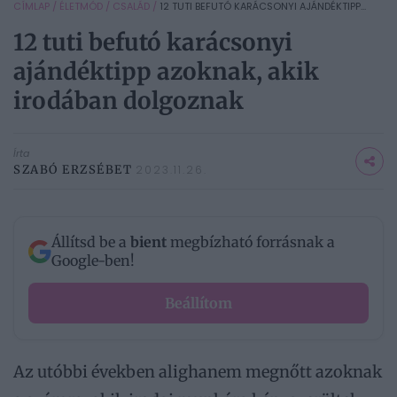
CÍMLAP
/
ÉLETMÓD
/
CSALÁD
/
12 TUTI BEFUTÓ KARÁCSONYI AJÁNDÉKTIPP...
12 tuti befutó karácsonyi
ajándéktipp azoknak, akik
irodában dolgoznak
Írta
SZABÓ ERZSÉBET
2023.11.26.
Állítsd be a
bient
megbízható forrásnak a
Google-ben!
Beállítom
Az utóbbi években alighanem megnőtt azoknak