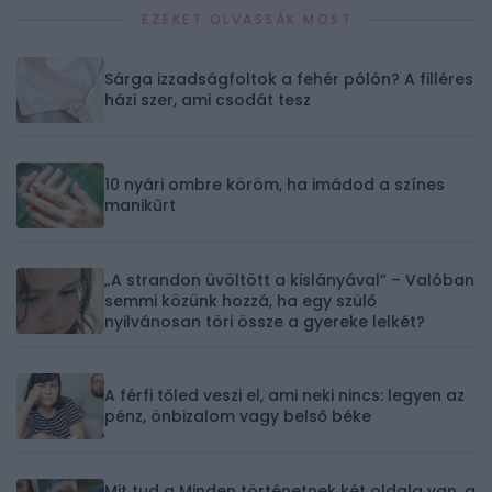
EZEKET OLVASSÁK MOST
Sárga izzadságfoltok a fehér pólón? A filléres
házi szer, ami csodát tesz
10 nyári ombre köröm, ha imádod a színes
manikűrt
„A strandon üvöltött a kislányával” – Valóban
semmi közünk hozzá, ha egy szülő
nyilvánosan töri össze a gyereke lelkét?
A férfi tőled veszi el, ami neki nincs: legyen az
pénz, önbizalom vagy belső béke
Mit tud a Minden történetnek két oldala van, a