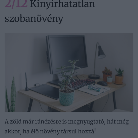
2/12
Kinyírhatatlan
szobanövény
A zöld már ránézésre is megnyugtató, hát még
akkor, ha élő növény társul hozzá!