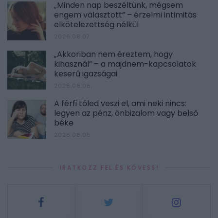
„Minden nap beszéltünk, mégsem
engem választott” – érzelmi intimitás
elkötelezettség nélkül
2026.08.07.
„Akkoriban nem éreztem, hogy
kihasznál” – a majdnem-kapcsolatok
keserű igazságai
2026.08.06.
A férfi tőled veszi el, ami neki nincs:
legyen az pénz, önbizalom vagy belső
béke
2026.08.05.
IRATKOZZ FEL ÉS KÖVESS!