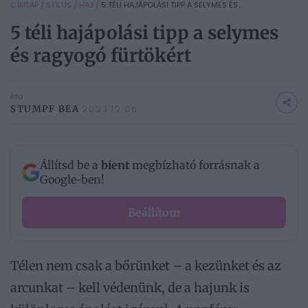
CÍMLAP
/
STÍLUS
/
HAJ
/
5 TÉLI HAJÁPOLÁSI TIPP A SELYMES ÉS...
5 téli hajápolási tipp a selymes
és ragyogó fürtökért
Írta
STUMPF BEA
2023.12.06.
Állítsd be a
bient
megbízható forrásnak a
Google-ben!
Beállítom
Télen nem csak a bőrünket – a kezünket és az
arcunkat – kell védenünk, de a hajunk is