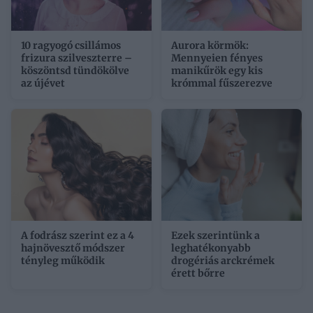
10 ragyogó csillámos
Aurora körmök:
frizura szilveszterre –
Mennyeien fényes
köszöntsd tündökölve
manikűrök egy kis
az újévet
krómmal fűszerezve
A fodrász szerint ez a 4
Ezek szerintünk a
hajnövesztő módszer
leghatékonyabb
tényleg működik
drogériás arckrémek
érett bőrre