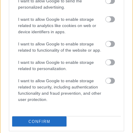
I want to allow Google to send me
TERMÉSZETES HAJÁPOLÁS
personalized advertising.
I want to allow Google to enable storage
related to analytics like cookies on web or
device identifiers in apps.
I want to allow Google to enable storage
HOZZÁSZÓLÁSOK
related to functionality of the website or app.
Szólj hozzá a Facebook-on!
I want to allow Google to enable storage
related to personalization.
I want to allow Google to enable storage
related to security, including authentication
LEGUTÓBBI BEJEGYZÉSEK
functionality and fraud prevention, and other
user protection.
Fehérjeturmix, headspa, matcha latte: Valóban azt jelenti
az önszeretet, amit az Instán látunk?
A legszebb minták és színek rövid körmökre – lemondások
CONFIRM
nélkül