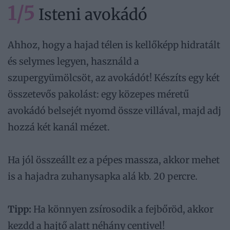
1/5
Isteni avokádó
Ahhoz, hogy a hajad télen is kellőképp hidratált
és selymes legyen, használd a
szupergyümölcsöt, az avokádót! Készíts egy két
összetevős pakolást: egy közepes méretű
avokádó belsejét nyomd össze villával, majd adj
hozzá két kanál mézet.
Ha jól összeállt ez a pépes massza, akkor mehet
is a hajadra zuhanysapka alá kb. 20 percre.
Tipp:
Ha könnyen zsírosodik a fejbőröd, akkor
kezdd a hajtő alatt néhány centivel!