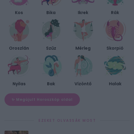
Kos
Bika
Ikrek
Rák
Oroszlán
Szűz
Mérleg
Skorpió
Nyilas
Bak
Vízöntő
Halak
✨ Megújult Horoszkóp oldal
EZEKET OLVASSÁK MOST