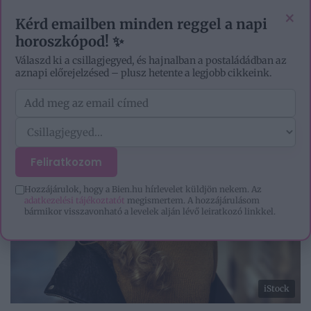
VIDEÓK
EZOTÉRIA
HOROSZKÓP
IGAZ TÖRTÉNETEK
×
Kérd emailben minden reggel a napi
horoszkópod! ✨
Válaszd ki a csillagjegyed, és hajnalban a postaládádban az
aznapi előrejelzésed – plusz hetente a legjobb cikkeink.
Feliratkozom
Hozzájárulok, hogy a Bien.hu hírlevelet küldjön nekem. Az
adatkezelési tájékoztatót
megismertem. A hozzájárulásom
bármikor visszavonható a levelek alján lévő leiratkozó linkkel.
iStock