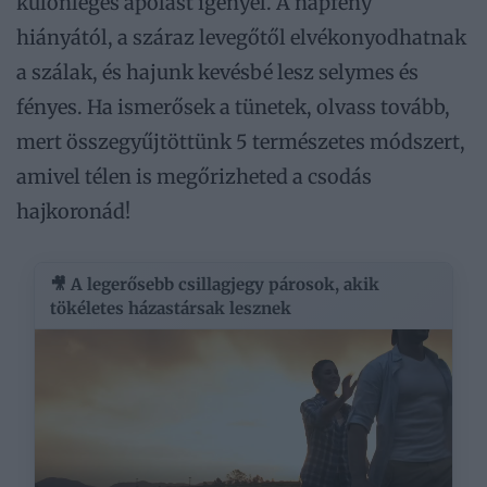
különleges ápolást igényel. A napfény
hiányától, a száraz levegőtől elvékonyodhatnak
a szálak, és hajunk kevésbé lesz selymes és
fényes. Ha ismerősek a tünetek, olvass tovább,
mert összegyűjtöttünk 5 természetes módszert,
amivel télen is megőrizheted a csodás
hajkoronád!
🎥 A legerősebb csillagjegy párosok, akik
tökéletes házastársak lesznek