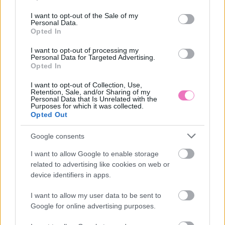
nem véletlen
idő érkezik
use your data for below specified purposes in below Google
consent section.
I want to opt-out of the Sale of my
Personal Data.
Opted In
I want to opt-out of processing my
Personal Data for Targeted Advertising.
Opted In
I want to opt-out of Collection, Use,
Retention, Sale, and/or Sharing of my
Personal Data that Is Unrelated with the
Miért csókolóznak az
„Anyám és apám új
Purposes for which it was collected.
emberek? Íme a
barátnője
Opted Out
tudományos magyarázat
összeverekedtek” – Így
lett a nagy napom életem
Google consents
legrosszabbja
I want to allow Google to enable storage
related to advertising like cookies on web or
Kövesd a Bien.hu cikkeit a
Google Hírek-ben
is!
device identifiers in apps.
I want to allow my user data to be sent to
Google for online advertising purposes.
EGÉSZSÉG
HAJÁPOLÁS
HAJÁPOLÁSI TIPP
TÉL