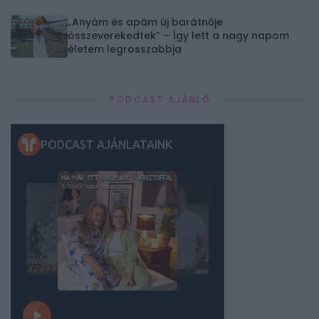
„Anyám és apám új barátnője
összeverekedtek” – Így lett a nagy napom
életem legrosszabbja
PODCAST AJÁNLÓ