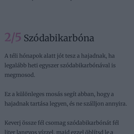
2/5
Szódabikarbóna
A téli hónapok alatt jót tesz a hajadnak, ha
legalább heti egyszer szódabikarbónával is
megmosod.
Ez a különleges mosás segít abban, hogy a
hajadnak tartása legyen, és ne szálljon annyira.
Keverj össze fél csomag szódabikarbónát fél
liter langyos vízzel, majd ezzel öblítsd le a