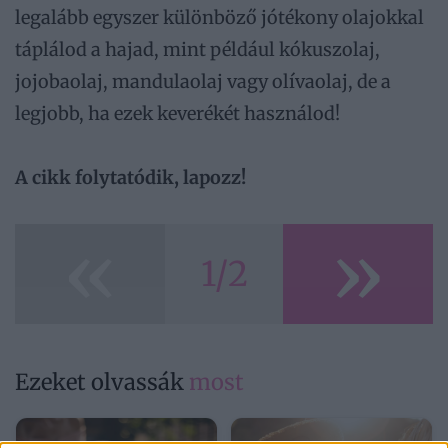
legalább egyszer különböző jótékony olajokkal
táplálod a hajad, mint például kókuszolaj,
jojobaolaj, mandulaolaj vagy olívaolaj, de a
legjobb, ha ezek keverékét használod!
A cikk folytatódik, lapozz!
«
»
1/2
Ezeket olvassák
most