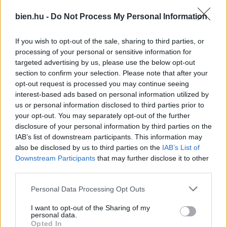
bien.hu -
Do Not Process My Personal Information
If you wish to opt-out of the sale, sharing to third parties, or
processing of your personal or sensitive information for
targeted advertising by us, please use the below opt-out
Ma, augusztus 8.: László
Napi horoszkóp 2026.
section to confirm your selection. Please note that after your
ünnepel – Milyen
augusztus 8. – Az
opt-out request is processed you may continue seeing
jelentéssel bír a neve?
Oroszlánkapu bátorságra
interest-based ads based on personal information utilized by
sarkall
us or personal information disclosed to third parties prior to
your opt-out. You may separately opt-out of the further
disclosure of your personal information by third parties on the
IAB’s list of downstream participants. This information may
also be disclosed by us to third parties on the
IAB’s List of
Downstream Participants
that may further disclose it to other
third parties.
Please note that this website/app uses one or more Google
Personal Data Processing Opt Outs
services and may gather and store information including but
Álmomban van egy másik
Időjárás 2026. augusztus
not limited to your visit or usage behaviour. You may click to
I want to opt-out of the Sharing of my
életem – a
8.: Meleg, de az elmúlt
personal data.
pszichológusok szerint ez
napokhoz képest frissebb
grant or deny consent to Google and its third-party tags to
Opted In