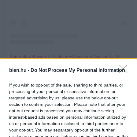
Samantha Stewart ✨ Fashion➕Accessory Advisor 🩺 DFW 40+ Style (@styleofsam) által megosztott bejegyzés
bien.hu -
Do Not Process My Personal Information
A hajcsatok segítségével akár otthon is olyan
eredményt érhetsz el, mintha csak fodrásznál
If you wish to opt-out of the sale, sharing to third parties, or
jártál volna. Ha szereted a hajad kiengedve és
processing of your personal or sensitive information for
targeted advertising by us, please use the below opt-out
összefogva is viselni, akkor ez a megoldás
section to confirm your selection. Please note that after your
kifejezetten neked való. Válassz ki egy elegáns
opt-out request is processed you may continue seeing
interest-based ads based on personal information utilized by
hajcsatot, majd tűzd félre vele a hajad egyik
us or personal information disclosed to third parties prior to
felét, a máik felét pedig hagyd szabadon.
your opt-out. You may separately opt-out of the further
disclosure of your personal information by third parties on the