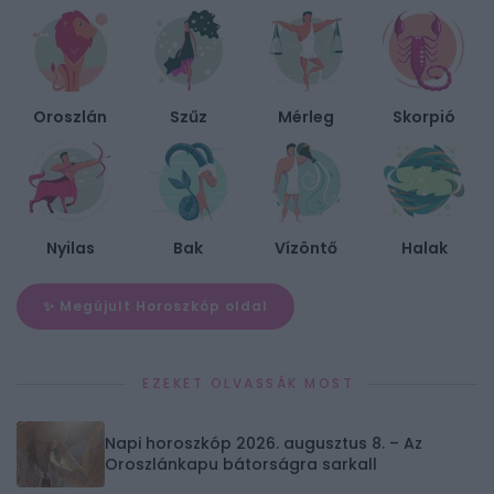
Oroszlán
Szűz
Mérleg
Skorpió
Nyilas
Bak
Vízöntő
Halak
✨ Megújult Horoszkóp oldal
EZEKET OLVASSÁK MOST
Napi horoszkóp 2026. augusztus 8. – Az
Oroszlánkapu bátorságra sarkall