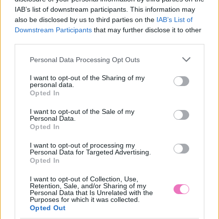
Néhány apró hullámmal kiegészítve még
IAB’s list of downstream participants. This information may
különlegesebb lesz a végeredmény.
also be disclosed by us to third parties on the
IAB’s List of
Downstream Participants
that may further disclose it to other
third parties.
A cikk folytatódik, lapozz!
Please note that this website/app uses one or more Google
Personal Data Processing Opt Outs
services and may gather and store information including but
not limited to your visit or usage behaviour. You may click to
I want to opt-out of the Sharing of my
«
»
personal data.
grant or deny consent to Google and its third-party tags to
1/2
Opted In
use your data for below specified purposes in below Google
consent section.
I want to opt-out of the Sale of my
Personal Data.
Opted In
I want to opt-out of processing my
Ezeket olvassák
most
Personal Data for Targeted Advertising.
Opted In
I want to opt-out of Collection, Use,
Retention, Sale, and/or Sharing of my
Personal Data that Is Unrelated with the
Purposes for which it was collected.
Opted Out