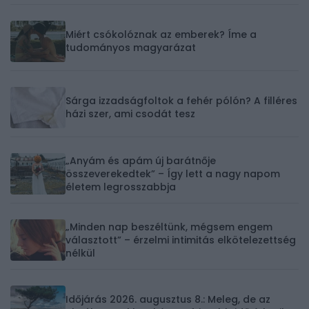
Miért csókolóznak az emberek? Íme a
tudományos magyarázat
Sárga izzadságfoltok a fehér pólón? A filléres
házi szer, ami csodát tesz
„Anyám és apám új barátnője
összeverekedtek” – Így lett a nagy napom
életem legrosszabbja
„Minden nap beszéltünk, mégsem engem
választott” – érzelmi intimitás elkötelezettség
nélkül
Időjárás 2026. augusztus 8.: Meleg, de az