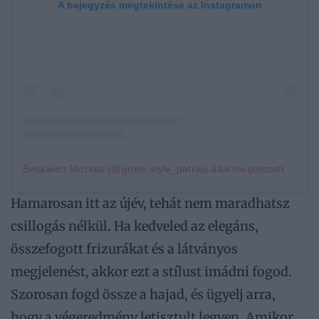
A bejegyzés megtekintése az Instagramon
Визажист Москва (@gross.style_patriki) által megosztott bejegyzés
Hamarosan itt az újév, tehát nem maradhatsz
csillogás nélkül. Ha kedveled az elegáns,
összefogott frizurákat és a látványos
megjelenést, akkor ezt a stílust imádni fogod.
Szorosan fogd össze a hajad, és ügyelj arra,
hogy a végeredmény letisztult legyen. Amikor