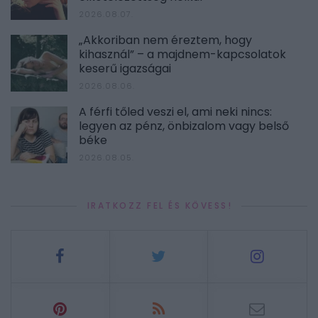
2026.08.07.
„Akkoriban nem éreztem, hogy
kihasznál” – a majdnem-kapcsolatok
keserű igazságai
2026.08.06.
A férfi tőled veszi el, ami neki nincs:
legyen az pénz, önbizalom vagy belső
béke
2026.08.05.
IRATKOZZ FEL ÉS KÖVESS!