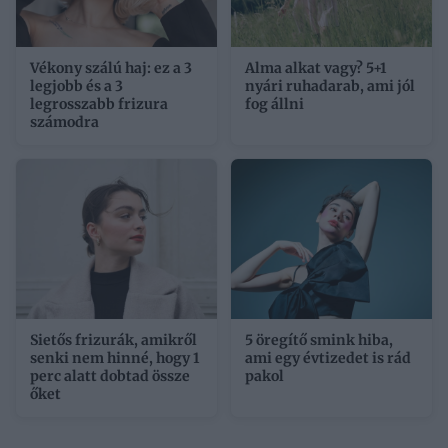
Vékony szálú haj: ez a 3
Alma alkat vagy? 5+1
legjobb és a 3
nyári ruhadarab, ami jól
legrosszabb frizura
fog állni
számodra
Sietős frizurák, amikről
5 öregítő smink hiba,
senki nem hinné, hogy 1
ami egy évtizedet is rád
perc alatt dobtad össze
pakol
őket