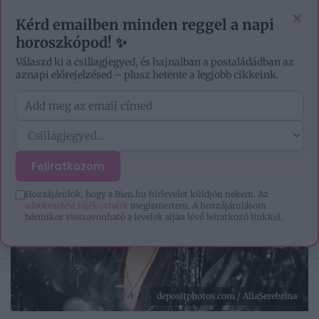
VIDEÓK
EZOTÉRIA
HOROSZKÓP
IGAZ TÖRTÉNETEK
×
Kérd emailben minden reggel a napi
horoszkópod! ✨
Válaszd ki a csillagjegyed, és hajnalban a postaládádban az
aznapi előrejelzésed – plusz hetente a legjobb cikkeink.
Feliratkozom
Hozzájárulok, hogy a Bien.hu hírlevelet küldjön nekem. Az
adatkezelési tájékoztatót
megismertem. A hozzájárulásom
bármikor visszavonható a levelek alján lévő leiratkozó linkkel.
depositphotos.com / AllaSerebrina