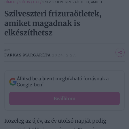
CÍMLAP
/
STÍLUS
/
HAJ
/
SZILVESZTERI FRIZURAÖTLETEK, AMIKET...
Szilveszteri frizuraötletek,
amiket magadnak is
elkészíthetsz
Írta
FARKAS MARGARÉTA
2024.12.27.
Állítsd be a
bient
megbízható forrásnak a
Google-ben!
Beállítom
Közeleg az újév, az év utolsó napját pedig