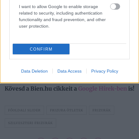
I want to allow Google to enable storage
related to security, including authentication
functionality and fraud prevention, and other
user protection.
„Minden nap beszéltünk,
Időjárás 2026. augusztus
CONFIRM
mégsem engem
8.: Meleg, de az elmúlt
választott” – érzelmi
napokhoz képest frissebb
intimitás elkötelezettség
idő érkezik
nélkül
Data Deletion
Data Access
Privacy Policy
Kövesd a Bien.hu cikkeit a
Google Hírek-ben
is!
FŐOLDALI SLIDER
FRIZURA ÖTLETEK
FRIZURÁK
SZILVESZTERI FRIZURÁK