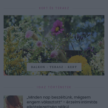
KERT ÉS TERASZ
BALKON - TERASZ - KERT
IGAZ TÖRTÉNETEK
„Minden nap beszéltünk, mégsem
engem választott” – érzelmi intimitás
elkötelezettség nélkül