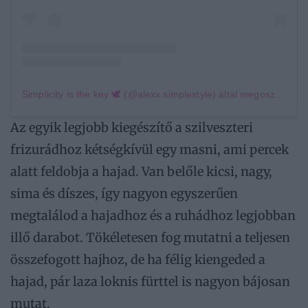
Simplicity is the key 🕊 (@alexx.simplestyle) által megosztott bejegyzés
Az egyik legjobb kiegészítő a szilveszteri
frizurádhoz kétségkívül egy masni, ami percek
alatt feldobja a hajad. Van belőle kicsi, nagy,
sima és díszes, így nagyon egyszerűen
megtalálod a hajadhoz és a ruhádhoz legjobban
illő darabot. Tökéletesen fog mutatni a teljesen
összefogott hajhoz, de ha félig kiengeded a
hajad, pár laza loknis fürttel is nagyon bájosan
mutat.