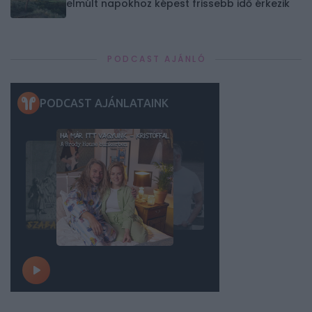
elmúlt napokhoz képest frissebb idő érkezik
PODCAST AJÁNLÓ