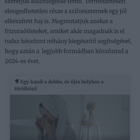
szeretjük különlegessé tenni. Természetesen
elengedhetetlen része a szilveszternek egy jól
elkészített haj is. Megmutatjuk azokat a
frizuraötleteket, amiket akár magadnak is el
tudsz készíteni néhány kiegészítő segítségével,
hogy aztán a legjobb formádban köszöntsd a
2024-es évet.
🎥 Egy kanál a dobba, és újra bolyhos a
törölköző