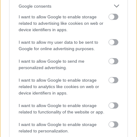
Google consents
I want to allow Google to enable storage
Napi horoszkóp 2026.
Miért csókolóznak az
related to advertising like cookies on web or
augusztus 8. – Az
emberek? Íme a
device identifiers in apps.
Oroszlánkapu bátorságra
tudományos magyarázat
sarkall
I want to allow my user data to be sent to
Google for online advertising purposes.
I want to allow Google to send me
personalized advertising.
I want to allow Google to enable storage
related to analytics like cookies on web or
device identifiers in apps.
Sárga izzadságfoltok a
„Anyám és apám új
fehér pólón? A filléres
barátnője
I want to allow Google to enable storage
házi szer, ami csodát tesz
összeverekedtek” – Így
related to functionality of the website or app.
lett a nagy napom életem
legrosszabbja
I want to allow Google to enable storage
related to personalization.