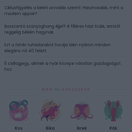
Ciklusfigyelés a keleti orvoslás szerint: Hasznosabb, mint a
modern appok?
Bosszantó szúnyoghang éjjel? A filléres házi trükk, amitől
reggelig békén hagynak
Ezt a fehér ruhadarabot hordja idén nyáron minden
elegáns nő 40 felett
5 csillagjegy, akinek a nyár közepe váratlan gazdagságot
hoz
BIEN.HU HOROSZKÓP
Kos
Bika
Ikrek
Rák