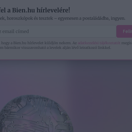
V
fel a Bien.hu hírlevelére!
kek, horoszkópok és tesztek – egyenesen a postaládádba, ingyen.
ÓD
OTTHON
SZERELEM
KIKAPCSOLÓDÁS
Fel
 hogy a Bien.hu hírlevelet küldjön nekem. Az
adatkezelési tájékoztatót
megis
m bármikor visszavonható a levelek alján lévő leiratkozó linkkel.