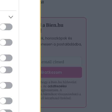
sarkall
Iratkozz fel a Bien.hu
hírlevelére!
A legjobb cikkek, horoszkópok és
tesztek – egyenesen a postaládádba,
ingyen.
Feliratkozom
Hozzájárulok, hogy a Bien.hu hírlevelet
adatkezelési
küldjön nekem. Az
tájékoztatót
megismertem. A
hozzájárulásom bármikor visszavonható a
levelek alján lévő leiratkozó linkkel.