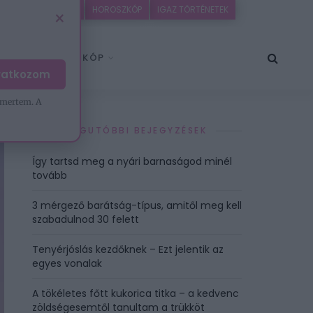
IDEÓK
EZOTÉRIA
HOROSZKÓP
IGAZ TÖRTÉNETEK
×
HOROSZKÓP
iratkozom
mertem. A
LEGUTÓBBI BEJEGYZÉSEK
Így tartsd meg a nyári barnaságod minél
tovább
3 mérgező barátság-típus, amitől meg kell
szabadulnod 30 felett
Tenyérjóslás kezdőknek – Ezt jelentik az
egyes vonalak
A tökéletes főtt kukorica titka – a kedvenc
zöldségesemtől tanultam a trükköt