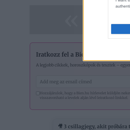
authenti
«
Iratkozz fel a Bien.hu hírlevelére
A legjobb cikkek, horoszkópok és tesztek – egye
Hozzájárulok, hogy a Bien.hu hírlevelet küldjön nek
visszavonható a levelek alján lévő leiratkozó linkkel.
🎥 3 csillagjegy, akit próbára 