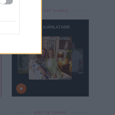
PODCAST AJÁNLÓ
KERT ÉS TERASZ