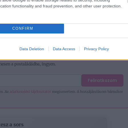
cation functionality and fraud prevention, and other user protection.
»
1/5
CONFIRM
Data Deletion
Data Access
Privacy Policy
!
nesen a postaládádba, ingyen.
Feliratkozom
em. Az
adatkezelési tájékoztatót
megismertem. A hozzájárulásom bármikor
tesz a sors