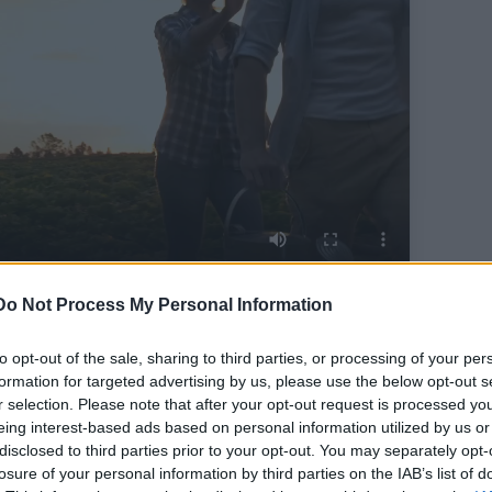
Do Not Process My Personal Information
 legszebb arcát mutatja
.
to opt-out of the sale, sharing to third parties, or processing of your per
formation for targeted advertising by us, please use the below opt-out s
r selection. Please note that after your opt-out request is processed y
eing interest-based ads based on personal information utilized by us or
lálba akart küldeni egy diákot
disclosed to third parties prior to your opt-out. You may separately opt-
losure of your personal information by third parties on the IAB’s list of