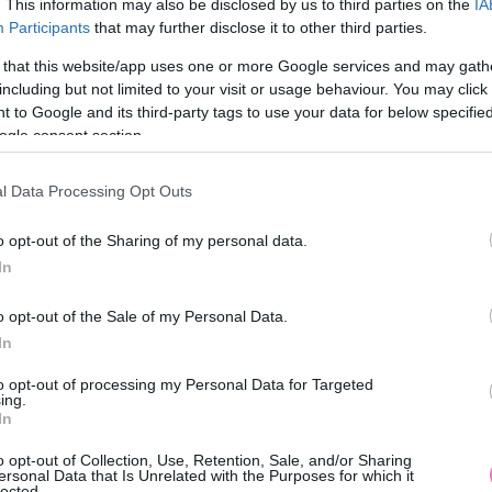
. This information may also be disclosed by us to third parties on the
IA
y teljesen ledöbbent, amikor az AI, akitől csak egy
Participants
that may further disclose it to other third parties.
irtelen azt írta neki: „Nem vagy különleges. Nincs rá
 that this website/app uses one or more Google services and may gath
including but not limited to your visit or usage behaviour. You may click 
jságírók megkérdezték, mit érzett ekkor, Reddy azt
 to Google and its third-party tags to use your data for below specifi
tam dobni az ablakon.”
ogle consent section.
l Data Processing Opt Outs
edi, ráadásul nem csak az USA-ban történik ilyen.
a fiatal AI-felhasználók 17%-a számolt be arról,
o opt-out of the Sharing of my personal data.
zenetet egy chatbottól. Ez még a szakértők szerint
In
o opt-out of the Sale of my Personal Data.
In
to opt-out of processing my Personal Data for Targeted
ing.
In
o opt-out of Collection, Use, Retention, Sale, and/or Sharing
ersonal Data that Is Unrelated with the Purposes for which it
lected.