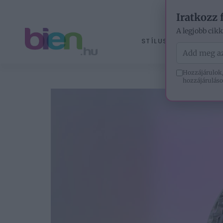
Iratkozz 
A legjobb cik
STÍLUS
ÉLETM
Hozzájárulok,
hozzájáruláso