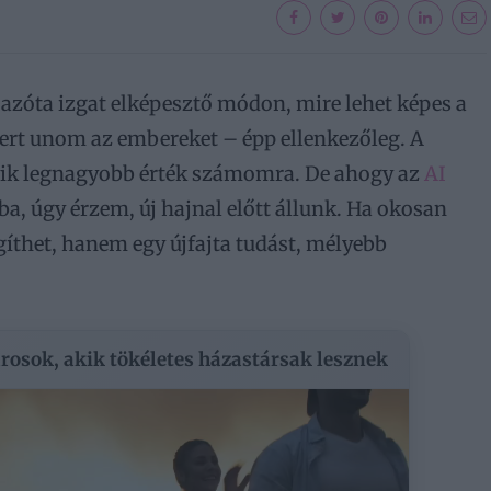
 azóta izgat elképesztő módon, mire lehet képes a
ert unom az embereket – épp ellenkezőleg. A
egyik legnagyobb érték számomra. De ahogy az
AI
, úgy érzem, új hajnal előtt állunk. Ha okosan
gíthet, hanem egy újfajta tudást, mélyebb
árosok, akik tökéletes házastársak lesznek