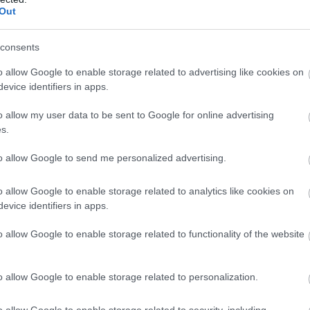
Out
consents
o allow Google to enable storage related to advertising like cookies on
evice identifiers in apps.
o allow my user data to be sent to Google for online advertising
s.
„30 évesen még
Tavaszi rostdiéta
 van
sehol se tartok.” –
mintaétrenddel,
to allow Google to send me personalized advertising.
aki
Nők megosztják
hogy jól mutasson
az
a rövidnadrág
élettapasztalatukat
o allow Google to enable storage related to analytics like cookies on
evice identifiers in apps.
o allow Google to enable storage related to functionality of the website
o allow Google to enable storage related to personalization.
lytatódik, lapozz!
o allow Google to enable storage related to security, including