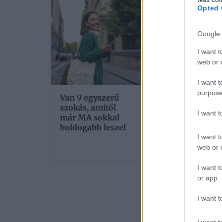
Opted 
Google 
I want t
web or d
I want t
purpose
Van 9 egyszerű
Üzenet a
szokás, amitől
férfiaknak: Ha
I want 
már MA sokkal
olyan barátod, 
boldogabb leszel
zaklató, te is
részese vagy a
I want t
problémának
web or d
I want t
or app.
I want t
A cikk fo
I want t