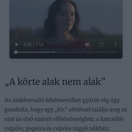
„A körte alak nem alak”
Az alakformáló fehérneműket gyártó cég úgy
gondolta, hogy egy „kis” sértéssel találja meg az
utat az első számú célközönséghez: a karcsúbb
csípőre, popsira és csípőre vágyó nőkhöz.