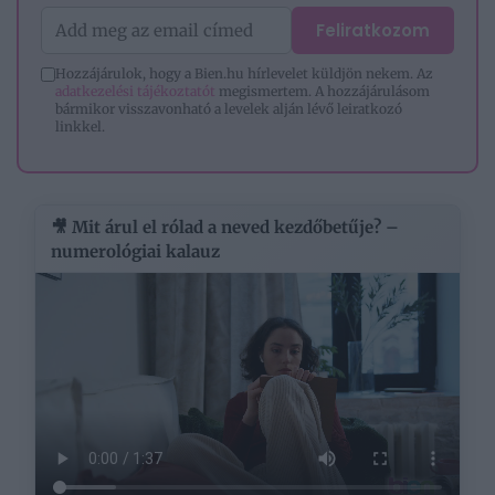
Feliratkozom
Hozzájárulok, hogy a Bien.hu hírlevelet küldjön nekem. Az
adatkezelési tájékoztatót
megismertem. A hozzájárulásom
bármikor visszavonható a levelek alján lévő leiratkozó
linkkel.
🎥 Mit árul el rólad a neved kezdőbetűje? –
numerológiai kalauz