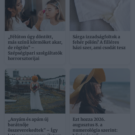
„Félúton úgy döntött,
Sárga izzadságfoltok a
más színű körmöket akar,
fehér pólón? A filléres
de rögtön” –
házi szer, ami csodát tesz
Szépségipari szolgáltatók
horrorsztorijai
„Anyám és apám új
Ezt hozza 2026.
barátnője
augusztus 8. a
összeverekedtek” – Így
numerológia szerint: