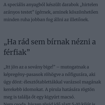
A speciális anyagból készült darabok „hirtelen
arányos testet” ígérnek, aminek köszönhetően
minden ruha jobban fog állni az illetőnek.
„Ha rád sem bírnak nézni a
férfiak”
„Itt jön az a sovány bige!” – mutogatnak a
képregény-pasasok röhögve a nőfigurára, aki
úgy dönt: élesztőtablettákkal varázsol magának
kerekebb idomokat. A pirula hatására rögtön
meg is találja őt egy kigyúrt macsó.
Nem csoda, hiszen rövid idő alatt 5-10 kilót is