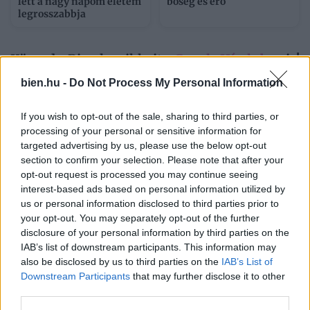
lett a nagy napom életem
bőség és erő
legrosszabbja
Kövesd a Bien.hu cikkeit a
Google Hírek-ben
is!
bien.hu -
Do Not Process My Personal Information
CIKI
MEGKÜLÖNBÖZTETÉS
REKLÁM
SÉRTŐ
If you wish to opt-out of the sale, sharing to third parties, or
processing of your personal or sensitive information for
SZEXISTA
targeted advertising by us, please use the below opt-out
section to confirm your selection. Please note that after your
opt-out request is processed you may continue seeing
interest-based ads based on personal information utilized by
us or personal information disclosed to third parties prior to
your opt-out. You may separately opt-out of the further
disclosure of your personal information by third parties on the
HOZZÁSZÓLÁSOK
IAB’s list of downstream participants. This information may
also be disclosed by us to third parties on the
IAB’s List of
Szólj hozzá a Facebook-on!
Downstream Participants
that may further disclose it to other
third parties.