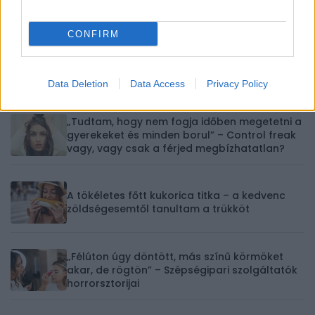
Nyilas
Bak
Vízöntő
Halak
CONFIRM
✨ Megújult Horoszkóp oldal
Data Deletion
Data Access
Privacy Policy
EZEKET OLVASSÁK MOST
„Tudtam, hogy nem fogja időben megetetni a
gyerekeket és minden borul” – Control freak
vagy, vagy csak a férjed megbízhatatlan?
A tökéletes főtt kukorica titka – a kedvenc
zöldségesemtől tanultam a trükköt
„Félúton úgy döntött, más színű körmöket
akar, de rögtön” – Szépségipari szolgáltatók
horrorsztorijai