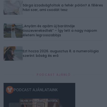
Sárga izzadságfoltok a fehér pólón? A filléres
házi szer, ami csodát tesz
„Anyám és apám új barátnője
összeverekedtek” – Így lett a nagy napom
életem legrosszabbja
Ezt hozza 2026. augusztus 8. a numerológia
szerint: bőség és erő
PODCAST AJÁNLÓ