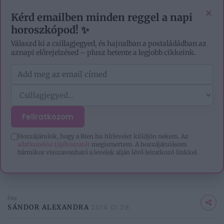
VIDEÓK
EZOTÉRIA
HOROSZKÓP
IGAZ TÖRTÉNETEK
×
Kérd emailben minden reggel a napi
horoszkópod! ✨
Válaszd ki a csillagjegyed, és hajnalban a postaládádban az
aznapi előrejelzésed – plusz hetente a legjobb cikkeink.
Feliratkozom
CÍMLAP
/
KIKAPCSOLÓDÁS
/
SZÓRAKOZÁS
/
8 SZÖRNYEN SZEXISTA RETRÓ
REKLÁM
Hozzájárulok, hogy a Bien.hu hírlevelet küldjön nekem. Az
adatkezelési tájékoztatót
megismertem. A hozzájárulásom
8 szörnyen szexista retró
bármikor visszavonható a levelek alján lévő leiratkozó linkkel.
reklám
Írta
SÁNDOR ALEXANDRA
2014.01.28.