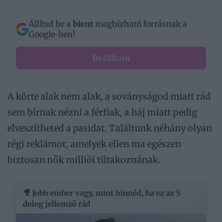
Állítsd be a
bient
megbízható forrásnak a
Google-ben!
Beállítom
A körte alak nem alak, a soványságod miatt rád
sem bírnak nézni a férfiak, a háj miatt pedig
elveszítheted a pasidat. Találtunk néhány olyan
régi reklámot, amelyek ellen ma egészen
biztosan nők milliói tiltakoznának.
🎥 Jobb ember vagy, mint hinnéd, ha ez az 5
dolog jellemző rád