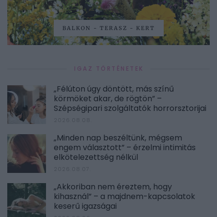
BALKON - TERASZ - KERT
IGAZ TÖRTÉNETEK
„Félúton úgy döntött, más színű
körmöket akar, de rögtön” –
Szépségipari szolgáltatók horrorsztorijai
2026.08.08.
„Minden nap beszéltünk, mégsem
engem választott” – érzelmi intimitás
elkötelezettség nélkül
2026.08.07.
„Akkoriban nem éreztem, hogy
kihasznál” – a majdnem-kapcsolatok
keserű igazságai