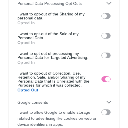
Please note that this website/app uses one or more Google
Personal Data Processing Opt Outs
services and may gather and store information including but
LEGUTÓBBI BEJEGYZÉSEK
not limited to your visit or usage behaviour. You may click to
I want to opt-out of the Sharing of my
personal data.
grant or deny consent to Google and its third-party tags to
Opted In
Egész nap 2 liter vizet iszol nyáron? Ezért árthat többet,
use your data for below specified purposes in below Google
mint használ
consent section.
I want to opt-out of the Sale of my
Personal Data.
3 csillagjegy, akinek augusztus végre lezár egy fájó
Opted In
fejezetet
I want to opt-out of processing my
Personal Data for Targeted Advertising.
„Félúton úgy döntött, más színű körmöket akar, de rögtön”
Opted In
– Szépségipari szolgáltatók horrorsztorijai
I want to opt-out of Collection, Use,
Retention, Sale, and/or Sharing of my
4 csillagjegy, akik nagyon nehezen nyitnak mások felé
Personal Data that Is Unrelated with the
Purposes for which it was collected.
Opted Out
3 mondat, amivel egy mártír típusú ember manipulál
Google consents
„Tudtam, hogy nem fogja időben megetetni a gyerekeket
és minden borul” – Control freak vagy, vagy csak a férjed
I want to allow Google to enable storage
megbízhatatlan?
related to advertising like cookies on web or
device identifiers in apps.
4 csillagjegy, aki a legnehezebb helyzetekből is képes