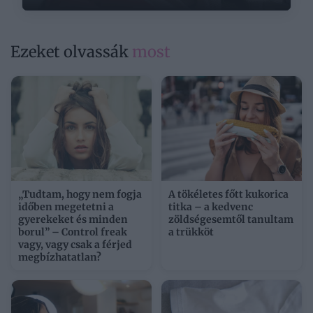
Ezeket olvassák
most
„Tudtam, hogy nem fogja
A tökéletes főtt kukorica
időben megetetni a
titka – a kedvenc
gyerekeket és minden
zöldségesemtől tanultam
borul” – Control freak
a trükköt
vagy, vagy csak a férjed
megbízhatatlan?