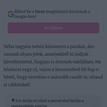
Állítsd be a
bient
megbízható forrásnak a
Google-ben!
Beállítom
Néha nagyon nehéz kiismerni a pasikat, ám
vannak olyan jelek, amelyekből ki tudjuk
következtetni, hogyan is éreznek valójában. Ha
kíváncsi vagy rá, vajon a kiszemelted fel fog-e
hívni, hogy szeretne-e második randit is, olvasd
el cikkünket!
🎥 Ezt árulja el rólad a neved első betűje a
numerológia szerint