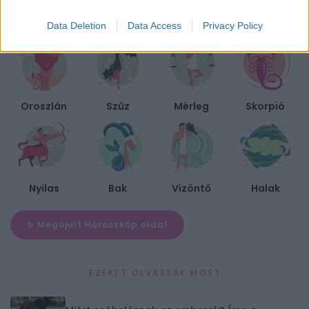
Kos
Bika
Ikrek
Rák
Data Deletion
Data Access
Privacy Policy
Oroszlán
Szűz
Mérleg
Skorpió
Nyilas
Bak
Vízöntő
Halak
✨ Megújult Horoszkóp oldal
EZEKET OLVASSÁK MOST