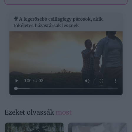
🎥 A legerősebb csillagjegy párosok, akik
tökéletes házastársak lesznek
Ezeket olvassák
most