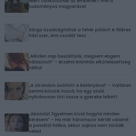
Miért csókolóznak az emberek? Íme a
tudományos magyarázat
Sárga izzadságfoltok a fehér pólón? A filléres
házi szer, ami csodát tesz
„Minden nap beszéltünk, mégsem engem
választott” – érzelmi intimitás elkötelezettség
nélkül
„A strandon üvöltött a kislányával” – Valóban
semmi közünk hozzá, ha egy szülő
nyilvánosan töri össze a gyereke lelkét?
„Abszolút figyelmen kívül hagyta minden
kérésem” – Ha már háromszor kértél valamit
a pasidtól hiába, akkor sajnos nem törődik
veled