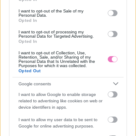
use your data for below specified purposes in below Google
consent section.
I want to opt-out of the Sale of my
Personal Data.
Opted In
I want to opt-out of processing my
Personal Data for Targeted Advertising.
Opted In
HOZZÁSZÓLÁSOK
I want to opt-out of Collection, Use,
Retention, Sale, and/or Sharing of my
Szólj hozzá a Facebook-on!
Personal Data that Is Unrelated with the
Purposes for which it was collected.
Opted Out
Google consents
LEGUTÓBBI BEJEGYZÉSEK
I want to allow Google to enable storage
Ciklusfigyelés a keleti orvoslás szerint: Hasznosabb, mint a
related to advertising like cookies on web or
modern appok?
device identifiers in apps.
I want to allow my user data to be sent to
Bosszantó szúnyoghang éjjel? A filléres házi trükk, amitől
reggelig békén hagynak
Google for online advertising purposes.