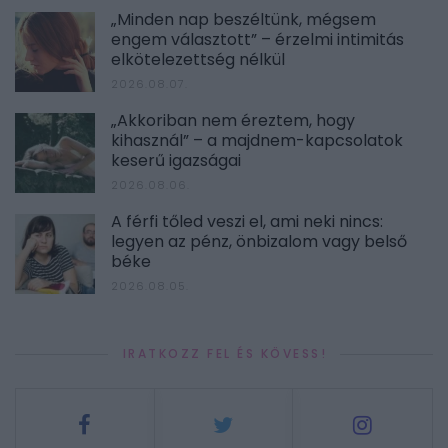
„Minden nap beszéltünk, mégsem
engem választott” – érzelmi intimitás
elkötelezettség nélkül
2026.08.07.
„Akkoriban nem éreztem, hogy
kihasznál” – a majdnem-kapcsolatok
keserű igazságai
2026.08.06.
A férfi tőled veszi el, ami neki nincs:
legyen az pénz, önbizalom vagy belső
béke
2026.08.05.
IRATKOZZ FEL ÉS KÖVESS!