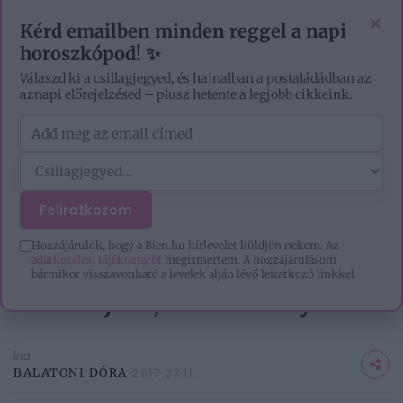
VIDEÓK
EZOTÉRIA
HOROSZKÓP
IGAZ TÖRTÉNETEK
×
Kérd emailben minden reggel a napi
horoszkópod! ✨
Válaszd ki a csillagjegyed, és hajnalban a postaládádban az
aznapi előrejelzésed – plusz hetente a legjobb cikkeink.
Feliratkozom
CÍMLAP
/
SZERELEM
/
PÁRKAPCSOLAT
/
5 SZOKATLAN JEL AZ ELSŐ RANDIN,
AMI AZT...
Hozzájárulok, hogy a Bien.hu hírlevelet küldjön nekem. Az
adatkezelési tájékoztatót
megismertem. A hozzájárulásom
5 szokatlan jel az első randin,
bármikor visszavonható a levelek alján lévő leiratkozó linkkel.
ami azt jelzi, szeretné folytatni
Írta
BALATONI DÓRA
2017.07.11.