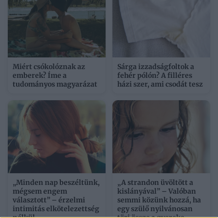
Miért csókolóznak az
Sárga izzadságfoltok a
emberek? Íme a
fehér pólón? A filléres
tudományos magyarázat
házi szer, ami csodát tesz
„Minden nap beszéltünk,
„A strandon üvöltött a
mégsem engem
kislányával” – Valóban
választott” – érzelmi
semmi közünk hozzá, ha
intimitás elkötelezettség
egy szülő nyilvánosan
nélkül
töri össze a gyereke