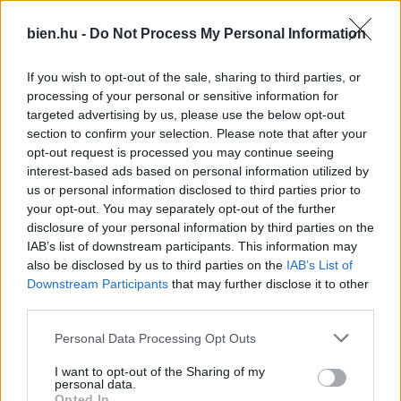
lelkét?
bien.hu -
Do Not Process My Personal Information
If you wish to opt-out of the sale, sharing to third parties, or
processing of your personal or sensitive information for
targeted advertising by us, please use the below opt-out
section to confirm your selection. Please note that after your
opt-out request is processed you may continue seeing
interest-based ads based on personal information utilized by
us or personal information disclosed to third parties prior to
„Abszolút figyelmen
5 jel, hogy ideje lenne
your opt-out. You may separately opt-out of the further
kívül hagyta minden
jobban hallgatnod a
disclosure of your personal information by third parties on the
kérésem” – Ha már
megérzéseidre
háromszor kértél valamit
IAB’s list of downstream participants. This information may
a pasidtól hiába, akkor
also be disclosed by us to third parties on the
IAB’s List of
sajnos nem törődik veled
Downstream Participants
that may further disclose it to other
third parties.
Kövesd a Bien.hu cikkeit a
Google Hírek-ben
is!
Please note that this website/app uses one or more Google
Personal Data Processing Opt Outs
services and may gather and store information including but
not limited to your visit or usage behaviour. You may click to
I want to opt-out of the Sharing of my
personal data.
grant or deny consent to Google and its third-party tags to
Opted In
RANDEVÚ
RANDI
SZERELEM