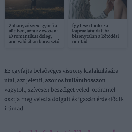
Zuhanyzó szex, gyűrű a
Így teszi tönkre a
sütiben, séta az esőben:
kapcsolataidat, ha
10 romantikus dolog,
bizonytalan a kötődési
ami valójában borzasztó
mintád
Ez egyfajta belsőséges viszony kialakulására
utal, azt jelenti,
azonos hullámhosszon
vagytok, szívesen beszélget veled, örömmel
osztja meg veled a dolgait és igazán érdeklődik
irántad.