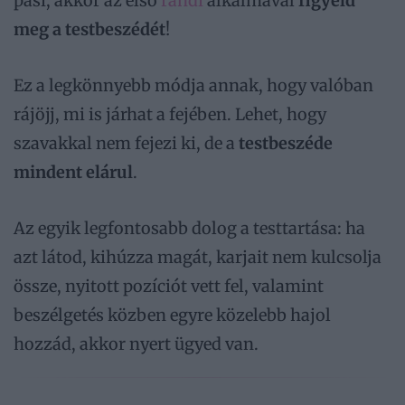
pasi, akkor az első
randi
alkalmával
figyeld
meg a testbeszédét
!
Ez a legkönnyebb módja annak, hogy valóban
rájöjj, mi is járhat a fejében. Lehet, hogy
szavakkal nem fejezi ki, de a
testbeszéde
mindent elárul
.
Az egyik legfontosabb dolog a testtartása: ha
azt látod, kihúzza magát, karjait nem kulcsolja
össze, nyitott pozíciót vett fel, valamint
beszélgetés közben egyre közelebb hajol
hozzád, akkor nyert ügyed van.