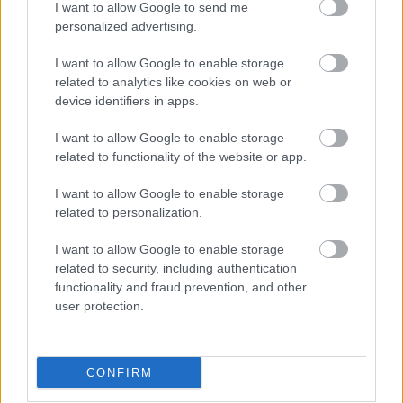
I want to allow Google to send me
Ezt a fehér ruhadarabot hordja idén nyáron minden
personalized advertising.
elegáns nő 40 felett
I want to allow Google to enable storage
5 csillagjegy, akinek a nyár közepe váratlan gazdagságot
related to analytics like cookies on web or
hoz
device identifiers in apps.
Nedves ronggyal törölgeted a poros bútort? Ezért lesz még
I want to allow Google to enable storage
rosszabb utána
related to functionality of the website or app.
Miért csókolóznak az emberek? Íme a tudományos
I want to allow Google to enable storage
magyarázat
related to personalization.
Diétás vacsora ötletek: 30 könnyű, de laktató recept a
I want to allow Google to enable storage
fogyáshoz
related to security, including authentication
functionality and fraud prevention, and other
user protection.
BIEN.HU HOROSZKÓP
CONFIRM