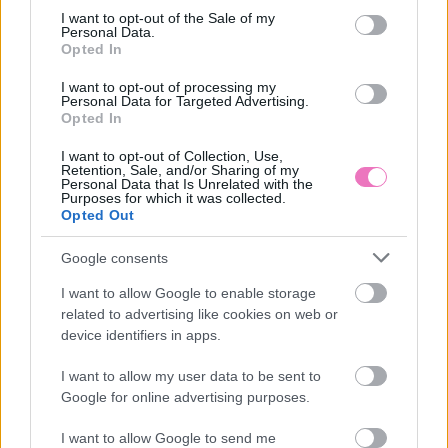
consent section.
I want to opt-out of the Sale of my
Personal Data.
Opted In
I want to opt-out of processing my
Personal Data for Targeted Advertising.
Opted In
I want to opt-out of Collection, Use,
Retention, Sale, and/or Sharing of my
Personal Data that Is Unrelated with the
Ezt hozza 2026.
Napi horoszkóp 2026.
Purposes for which it was collected.
augusztus 9. a
augusztus 9. –
Opted Out
numerológia szerint:
Felerősödnek az
elengedés és befejezés
érzelmek
Google consents
I want to allow Google to enable storage
Kövesd a Bien.hu cikkeit a
Google Hírek-ben
is!
related to advertising like cookies on web or
device identifiers in apps.
I want to allow my user data to be sent to
2025
FŐOLDALI SLIDER
MUNKAHELYI SIKER
SIKER
Google for online advertising purposes.
SIKERES KARRIER
I want to allow Google to send me