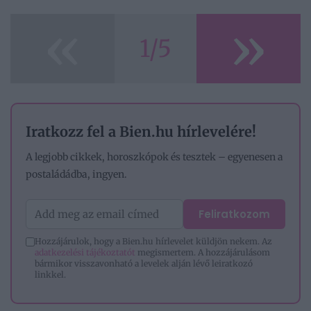
«
»
1/5
Iratkozz fel a Bien.hu hírlevelére!
A legjobb cikkek, horoszkópok és tesztek – egyenesen a
postaládádba, ingyen.
Feliratkozom
Hozzájárulok, hogy a Bien.hu hírlevelet küldjön nekem. Az
adatkezelési tájékoztatót
megismertem. A hozzájárulásom
bármikor visszavonható a levelek alján lévő leiratkozó
linkkel.