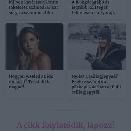
Milyen karácsony lenne
A 10 legdrágább és
tökéletes számodra? Ezt
legtöbb költséget
súgja a számmisztika
felemésztő kutyafajta
Hogyan viseled az idő
Nyilas a csillagjegyed?
múlását? Teszteld le
Ezekre számíts a
magad!
párkapcsolatban a többi
csillagjegytől
A cikk folytatódik, lapozz!