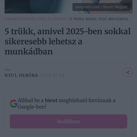
unsplash.com / Brock Wegner
CÍMLAP
/
ÉLETMÓD
/
PÉNZ ÉS HIVATÁS
/
5 TRÜKK, AMIVEL 2025-BEN SOKKAL...
5 trükk, amivel 2025-ben sokkal
sikeresebb lehetsz a
munkádban
Írta
NYUL DEBÓRA
2025.01.06.
Állítsd be a
bient
megbízható forrásnak a
Google-ben!
Beállítom