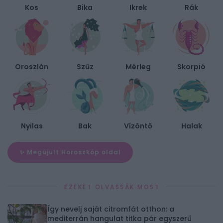
Kos
Bika
Ikrek
Rák
Oroszlán
Szűz
Mérleg
Skorpió
Nyilas
Bak
Vízöntő
Halak
✨ Megújult Horoszkóp oldal
EZEKET OLVASSÁK MOST
Így nevelj saját citromfát otthon: a
mediterrán hangulat titka pár egyszerű