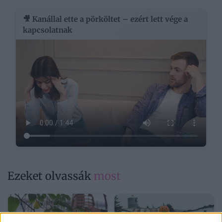
🎥 Kanállal ette a pörköltet – ezért lett vége a
kapcsolatnak
Ezeket olvassák
most