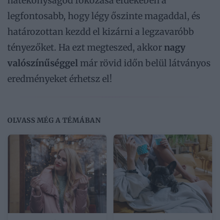
hatékonyságod fokozása érdekében a
legfontosabb, hogy légy őszinte magaddal, és
határozottan kezdd el kizárni a legzavaróbb
tényezőket. Ha ezt megteszed, akkor
nagy
valószínűséggel
már rövid időn belül látványos
eredményeket érhetsz el!
OLVASS MÉG A TÉMÁBAN