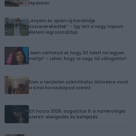
lépésben
„Anyám és apám új barátnője
összeverekedtek” – Így lett a nagy napom
életem legrosszabbja
„Nem várhatod el, hogy 30 felett ne legyen
múltja” – Lehet, hogy te vagy túl válogatós?
Ezen a területen számíthatsz áttörésre most
a kínai horoszkópod szerint
Ezt hozza 2026. augusztus 9. a numerológia
szerint: elengedés és befejezés