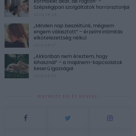
körmöket akar, de rögtön” –
Szépségipari szolgáltatók horrorsztorijai
2026.08.08.
„Minden nap beszéltünk, mégsem
engem választott” – érzelmi intimitás
elkötelezettség nélkül
2026.08.07.
„Akkoriban nem éreztem, hogy
kihasznál” – a majdnem-kapcsolatok
keserű igazságai
2026.08.06.
IRATKOZZ FEL ÉS KÖVESS!