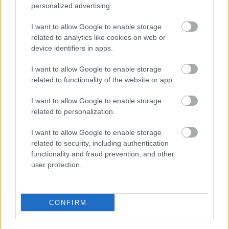
personalized advertising.
I want to allow Google to enable storage
related to analytics like cookies on web or
device identifiers in apps.
HOZZÁSZÓLÁSOK
I want to allow Google to enable storage
related to functionality of the website or app.
Szólj hozzá a Facebook-on!
I want to allow Google to enable storage
related to personalization.
I want to allow Google to enable storage
LEGUTÓBBI BEJEGYZÉSEK
related to security, including authentication
functionality and fraud prevention, and other
Összehaverkodtam a szomszédommal – és ez volt életem
user protection.
legnagyobb hibája
Felszalad a rövidnadrág a combodon? Ha legközelebb így
választasz, tuti nem fog többet
CONFIRM
A legszebb idézetek a barátságról, amiket bármikor