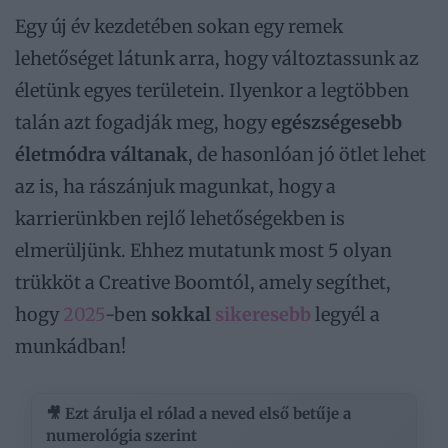
Egy új év kezdetében sokan egy remek
lehetőséget látunk arra, hogy változtassunk az
életünk egyes területein. Ilyenkor a legtöbben
talán azt fogadják meg, hogy
egészségesebb
életmódra váltanak
, de hasonlóan jó ötlet lehet
az is, ha rászánjuk magunkat, hogy a
karrierünkben rejlő lehetőségekben is
elmerüljünk. Ehhez mutatunk most 5 olyan
trükköt a Creative Boomtól, amely segíthet,
hogy
2025
-ben
sokkal
sikeresebb
legyél a
munkádban!
🎥 Ezt árulja el rólad a neved első betűje a
numerológia szerint