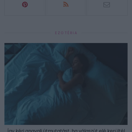
EZOTÉRIA
Így kérj angyali útmutatást, ha válaszút elé kerültél