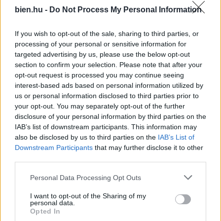
bien.hu -
Do Not Process My Personal Information
If you wish to opt-out of the sale, sharing to third parties, or
processing of your personal or sensitive information for
targeted advertising by us, please use the below opt-out
Így nevelj saját citromfát
„Anyám és apám új
otthon: a mediterrán
barátnője
section to confirm your selection. Please note that after your
hangulat titka pár
összeverekedtek” – Így
opt-out request is processed you may continue seeing
egyszerű lépésben
lett a nagy napom életem
interest-based ads based on personal information utilized by
legrosszabbja
us or personal information disclosed to third parties prior to
your opt-out. You may separately opt-out of the further
disclosure of your personal information by third parties on the
IAB’s list of downstream participants. This information may
also be disclosed by us to third parties on the
IAB’s List of
Downstream Participants
that may further disclose it to other
third parties.
Please note that this website/app uses one or more Google
Personal Data Processing Opt Outs
services and may gather and store information including but
„Nem várhatod el, hogy
Ezen a területen
not limited to your visit or usage behaviour. You may click to
I want to opt-out of the Sharing of my
30 felett ne legyen
számíthatsz áttörésre
personal data.
grant or deny consent to Google and its third-party tags to
múltja” – Lehet, hogy te
most a kínai horoszkópod
Opted In
vagy túl válogatós?
szerint
use your data for below specified purposes in below Google