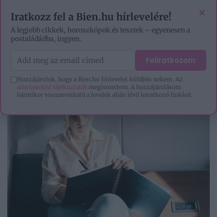
VIDEÓK
EZOTÉRIA
HOROSZKÓP
IGAZ TÖRTÉNETEK
×
Iratkozz fel a Bien.hu hírlevelére!
A legjobb cikkek, horoszkópok és tesztek – egyenesen a
postaládádba, ingyen.
Feliratkozom
Hozzájárulok, hogy a Bien.hu hírlevelet küldjön nekem. Az
adatkezelési tájékoztatót
megismertem. A hozzájárulásom
bármikor visszavonható a levelek alján lévő leiratkozó linkkel.