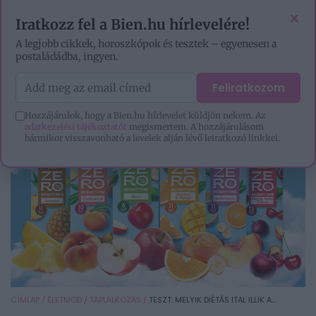
VIDEÓK
EZOTÉRIA
HOROSZKÓP
IGAZ TÖRTÉNETEK
×
Iratkozz fel a Bien.hu hírlevelére!
A legjobb cikkek, horoszkópok és tesztek – egyenesen a
postaládádba, ingyen.
Feliratkozom
Hozzájárulok, hogy a Bien.hu hírlevelet küldjön nekem. Az
adatkezelési tájékoztatót
megismertem. A hozzájárulásom
bármikor visszavonható a levelek alján lévő leiratkozó linkkel.
CÍMLAP
/
ÉLETMÓD
/
TÁPLÁLKOZÁS
/
TESZT: MELYIK DIÉTÁS ITAL ILLIK A...