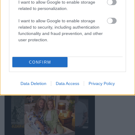
szerint: bőség és erő
I want to allow Google to enable storage
related to personalization.
I want to allow Google to enable storage
Sárga izzadságfoltok a fehér pólón? A filléres
related to security, including authentication
házi szer, ami csodát tesz
functionality and fraud prevention, and other
user protection.
PODCAST AJÁNLÓ
CONFIRM
Data Deletion
Data Access
Privacy Policy