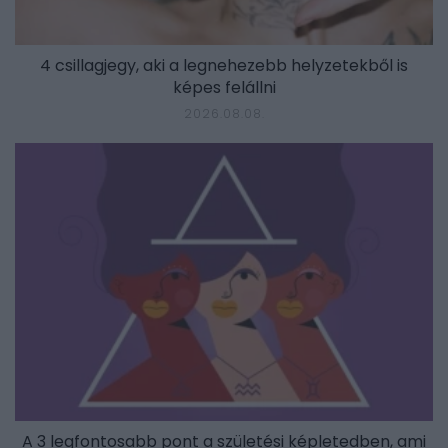
4 csillagjegy, aki a legnehezebb helyzetekből is
képes felállni
2026.08.08.
A 3 legfontosabb pont a születési képletedben, ami