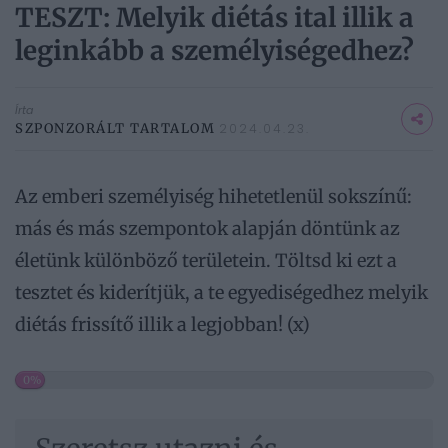
TESZT: Melyik diétás ital illik a
leginkább a személyiségedhez?
Írta
SZPONZORÁLT TARTALOM
2024.04.23.
Az emberi személyiség hihetetlenül sokszínű:
más és más szempontok alapján döntünk az
életünk különböző területein. Töltsd ki ezt a
tesztet és kiderítjük, a te egyediségedhez melyik
diétás frissítő illik a legjobban! (x)
0%