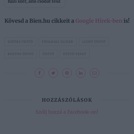
házi szer, ami csodát tesz
Kövesd a Bien.hu cikkeit a
Google Hírek-ben
is!
DIÉTÁS ÜDÍTŐ
FŐOLDALI SLIDER
LIGHT ÜDÍTŐ
ROSTOS ÜDÍTŐ
ÜDÍTŐ
ÜDÍTŐ TESZT
HOZZÁSZÓLÁSOK
Szólj hozzá a Facebook-on!