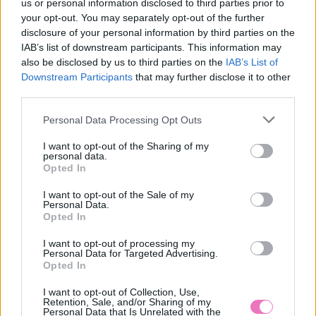
us or personal information disclosed to third parties prior to
your opt-out. You may separately opt-out of the further
disclosure of your personal information by third parties on the
BIEN.HU HOROSZKÓP
IAB’s list of downstream participants. This information may
also be disclosed by us to third parties on the
IAB’s List of
Downstream Participants
that may further disclose it to other
third parties.
Please note that this website/app uses one or more Google
Personal Data Processing Opt Outs
Kos
Bika
Ikrek
Rák
services and may gather and store information including but
not limited to your visit or usage behaviour. You may click to
I want to opt-out of the Sharing of my
personal data.
grant or deny consent to Google and its third-party tags to
Opted In
use your data for below specified purposes in below Google
consent section.
I want to opt-out of the Sale of my
Personal Data.
Oroszlán
Szűz
Mérleg
Skorpió
Opted In
I want to opt-out of processing my
Personal Data for Targeted Advertising.
Opted In
I want to opt-out of Collection, Use,
Nyilas
Bak
Vízöntő
Halak
Retention, Sale, and/or Sharing of my
Personal Data that Is Unrelated with the