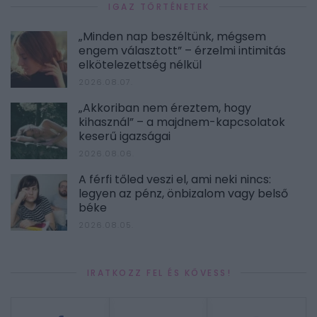
IGAZ TÖRTÉNETEK
„Minden nap beszéltünk, mégsem
engem választott” – érzelmi intimitás
elkötelezettség nélkül
2026.08.07.
„Akkoriban nem éreztem, hogy
kihasznál” – a majdnem-kapcsolatok
keserű igazságai
2026.08.06.
A férfi tőled veszi el, ami neki nincs:
legyen az pénz, önbizalom vagy belső
béke
2026.08.05.
IRATKOZZ FEL ÉS KÖVESS!