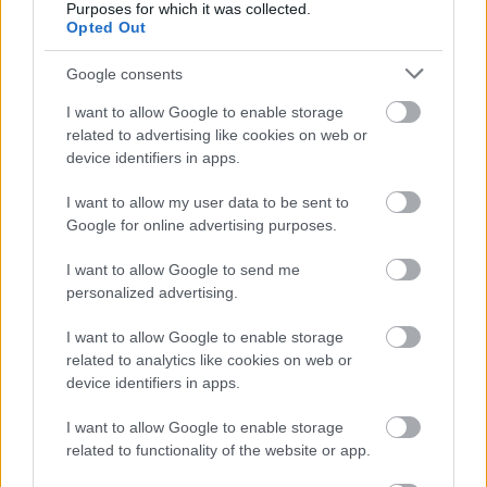
Purposes for which it was collected.
✨ Megújult Horoszkóp oldal
Opted Out
Google consents
EZEKET OLVASSÁK MOST
I want to allow Google to enable storage
related to advertising like cookies on web or
„Tudtam, hogy nem fogja időben megetetni a
device identifiers in apps.
gyerekeket és minden borul” – Control freak
vagy, vagy csak a férjed megbízhatatlan?
I want to allow my user data to be sent to
Google for online advertising purposes.
A tökéletes főtt kukorica titka – a kedvenc
I want to allow Google to send me
zöldségesemtől tanultam a trükköt
personalized advertising.
I want to allow Google to enable storage
related to analytics like cookies on web or
Miért csókolóznak az emberek? Íme a
device identifiers in apps.
tudományos magyarázat
I want to allow Google to enable storage
related to functionality of the website or app.
Ezt hozza 2026. augusztus 8. a numerológia