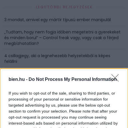
LEGUTÓBBI BEJEGYZÉSEK
3 mondat, amivel egy mártír típusú ember manipulál
„Tudtam, hogy nem fogja időben megetetni a gyerekeket
és minden borul” – Control freak vagy, vagy csak a férjed
megbízhatatlan?
4 csillagjegy, aki a legnehezebb helyzetekből is képes
felállni
A 3 legfontosabb pont a születési képletedben, ami
meghatározza a sorsodat
bien.hu -
Do Not Process My Personal Information
Így tartsd meg a nyári barnaságod minél tovább
If you wish to opt-out of the sale, sharing to third parties, or
processing of your personal or sensitive information for
3 mérgező barátság-típus, amitől meg kell szabadulnod 30
targeted advertising by us, please use the below opt-out
felett
section to confirm your selection. Please note that after your
opt-out request is processed you may continue seeing
Tenyérjóslás kezdőknek – Ezt jelentik az egyes vonalak
interest-based ads based on personal information utilized by