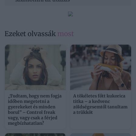
Ezeket olvassák
most
„Tudtam, hogy nem fogja
A tökéletes főtt kukorica
időben megetetni a
titka – a kedvenc
gyerekeket és minden
zöldségesemtől tanultam
borul” – Control freak
a trükköt
vagy, vagy csak a férjed
megbízhatatlan?