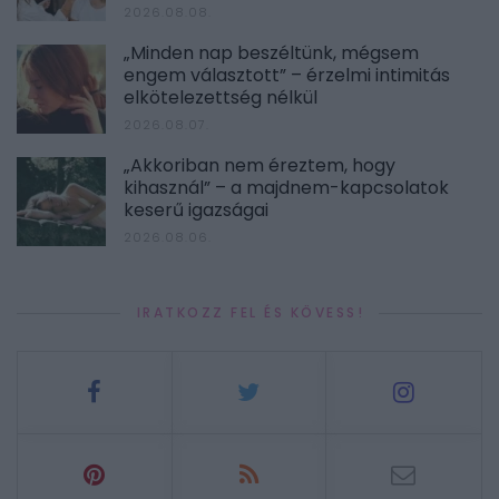
2026.08.08.
„Minden nap beszéltünk, mégsem
engem választott” – érzelmi intimitás
elkötelezettség nélkül
2026.08.07.
„Akkoriban nem éreztem, hogy
kihasznál” – a majdnem-kapcsolatok
keserű igazságai
2026.08.06.
IRATKOZZ FEL ÉS KÖVESS!