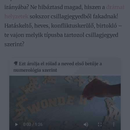
irányába? Ne hibáztasd magad, hiszen a
drámai
helyzetek
sokszor csillagjegyedből fakadnak!
Hatáskeltő, heves, konfliktuskerülő, birtokló –
te vajon melyik típusba tartozol csillagjegyed
szerint?
🎥 Ezt árulja el rólad a neved első betűje a
numerológia szerint