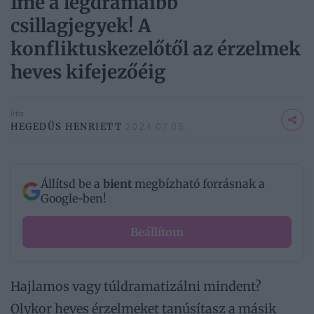
Íme a legdrámaibb
csillagjegyek! A
konfliktuskezelőtől az érzelmek
heves kifejezőéig
Írta
HEGEDŰS HENRIETT
2024.07.05.
Állítsd be a
bient
megbízható forrásnak a
Google-ben!
Beállítom
Hajlamos vagy túldramatizálni mindent?
Olykor heves érzelmeket tanúsítasz a másik