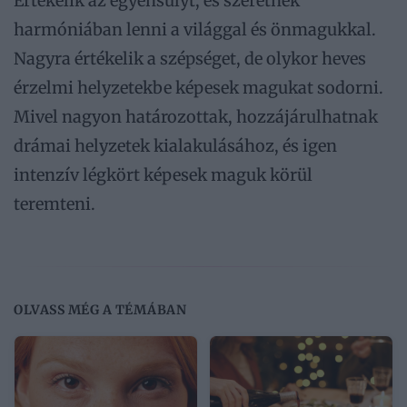
Értékelik az egyensúlyt, és szeretnek
harmóniában lenni a világgal és önmagukkal.
Nagyra értékelik a szépséget, de olykor heves
érzelmi helyzetekbe képesek magukat sodorni.
Mivel nagyon határozottak, hozzájárulhatnak
drámai helyzetek kialakulásához, és igen
intenzív légkört képesek maguk körül
teremteni.
OLVASS MÉG A TÉMÁBAN