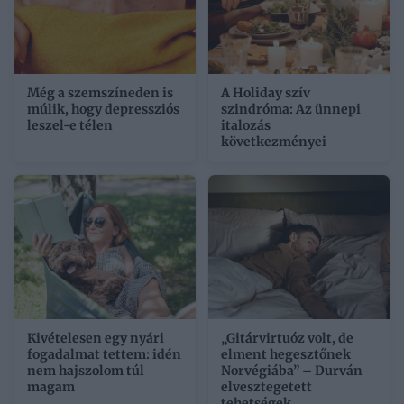
Még a szemszíneden is
A Holiday szív
múlik, hogy depressziós
szindróma: Az ünnepi
leszel-e télen
italozás
következményei
Kivételesen egy nyári
„Gitárvirtuóz volt, de
fogadalmat tettem: idén
elment hegesztőnek
nem hajszolom túl
Norvégiába” – Durván
magam
elvesztegetett
tehetségek