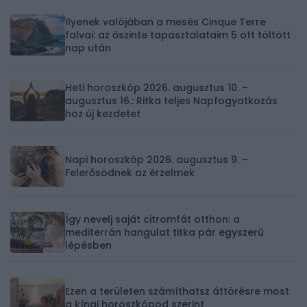
Ilyenek valójában a mesés Cinque Terre
falvai: az őszinte tapasztalataim 5 ott töltött
nap után
Heti horoszkóp 2026. augusztus 10. –
augusztus 16.: Ritka teljes Napfogyatkozás
hoz új kezdetet
Napi horoszkóp 2026. augusztus 9. –
Felerősödnek az érzelmek
Így nevelj saját citromfát otthon: a
mediterrán hangulat titka pár egyszerű
lépésben
Ezen a területen számíthatsz áttörésre most
a kínai horoszkópod szerint