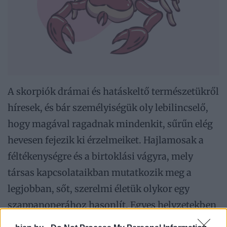
A skorpiók drámai és hatáskeltő természetükről
híresek, és bár személyiségük oly lebilincselő,
hogy magával ragadnak mindenkit, sűrűn elég
hevesen fejezik ki érzelmeiket. Hajlamosak a
féltékenységre és a birtoklási vágyra, mely
társas kapcsolataikban mutatkozik meg a
legjobban, sőt, szerelmi életük olykor egy
szappanoperához hasonlít. Egyes helyzetekben
nagyon intenzíven reagálnak és hirtelen