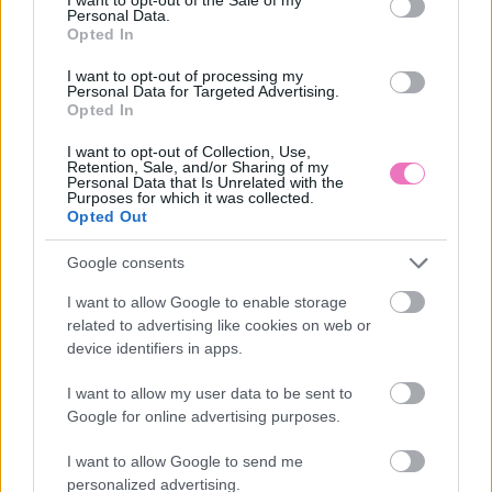
Personal Data.
Opted In
I want to opt-out of processing my
Összehaverkodtam a
Ilyenek valójában a
Personal Data for Targeted Advertising.
szomszédommal – és ez
mesés Cinque Terre
Opted In
volt életem legnagyobb
falvai: az őszinte
hibája
tapasztalataim 5 ott
I want to opt-out of Collection, Use,
töltött nap után
Retention, Sale, and/or Sharing of my
Personal Data that Is Unrelated with the
Purposes for which it was collected.
Opted Out
Google consents
I want to allow Google to enable storage
related to advertising like cookies on web or
device identifiers in apps.
Heti horoszkóp 2026.
Napi horoszkóp 2026.
I want to allow my user data to be sent to
augusztus 10. –
augusztus 9. –
Google for online advertising purposes.
augusztus 16.: Ritka teljes
Felerősödnek az
Napfogyatkozás hoz új
érzelmek
I want to allow Google to send me
kezdetet
personalized advertising.