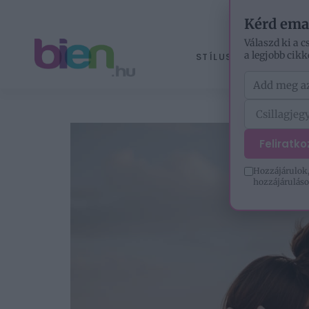
Kérd ema
Válaszd ki a c
a legjobb cikk
STÍLUS
ÉLETM
Feliratk
Hozzájárulok,
hozzájáruláso