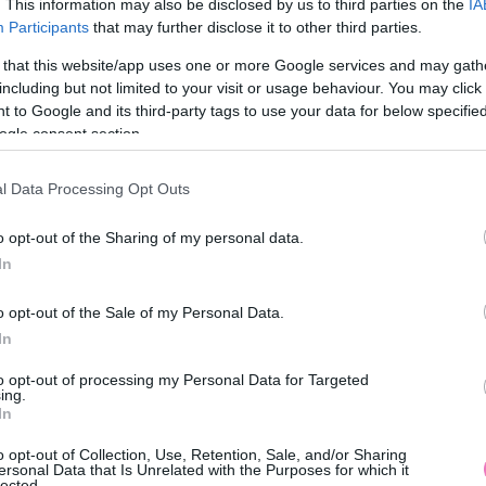
. This information may also be disclosed by us to third parties on the
IA
Participants
that may further disclose it to other third parties.
 that this website/app uses one or more Google services and may gath
including but not limited to your visit or usage behaviour. You may click 
 to Google and its third-party tags to use your data for below specifi
ogle consent section.
l Data Processing Opt Outs
o opt-out of the Sharing of my personal data.
In
o opt-out of the Sale of my Personal Data.
In
to opt-out of processing my Personal Data for Targeted
ing.
In
o opt-out of Collection, Use, Retention, Sale, and/or Sharing
ersonal Data that Is Unrelated with the Purposes for which it
lected.