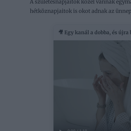
A születésnapjaitok közel vannak egymá
hétköznapjaitok is okot adnak az ünnep
🎥 Egy kanál a dobba, és újra