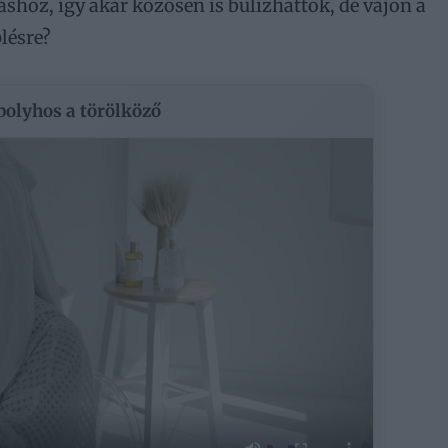
shoz, így akár közösen is bulizhattok, de vajon a
lésre?
 bolyhos a törölköző