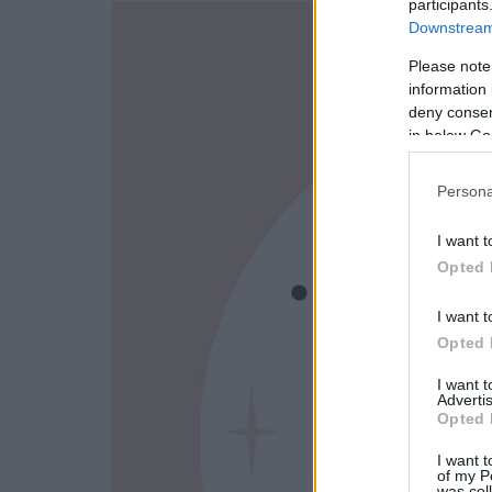
participants
Downstream 
Please note
information 
deny consent
in below Go
Persona
I want t
Opted 
I want t
Opted 
I want 
Advertis
Opted 
I want t
of my P
was col