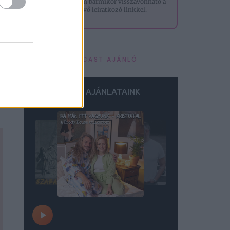
t
hozzájárulásom bármikor visszavonható a
levelek alján lévő leiratkozó linkkel.
PODCAST AJÁNLÓ