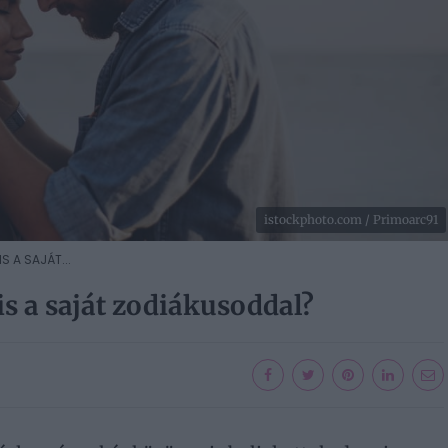
istockphoto.com / Primoarc91
S A SAJÁT...
s a saját zodiákusoddal?