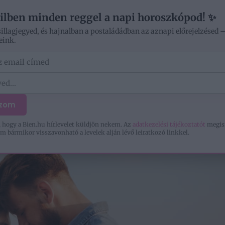
V
ilben minden reggel a napi horoszkópod! ✨
sillagjegyed, és hajnalban a postaládádban az aznapi előrejelzésed 
eink.
ÓD
OTTHON
SZERELEM
KIKAPCSOLÓDÁS
ozom
 hogy a Bien.hu hírlevelet küldjön nekem. Az
adatkezelési tájékoztatót
megis
m bármikor visszavonható a levelek alján lévő leiratkozó linkkel.