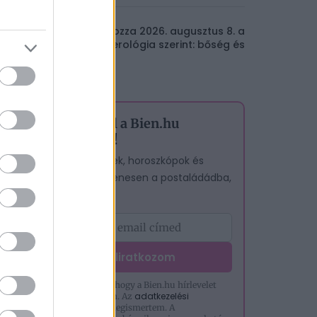
Ezt hozza 2026. augusztus 8. a
numerológia szerint: bőség és
erő
Iratkozz fel a Bien.hu
hírlevelére!
A legjobb cikkek, horoszkópok és
tesztek – egyenesen a postaládádba,
ingyen.
Feliratkozom
Hozzájárulok, hogy a Bien.hu hírlevelet
adatkezelési
küldjön nekem. Az
tájékoztatót
megismertem. A