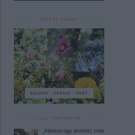
KERT ÉS TERASZ
BALKON - TERASZ - KERT
IGAZ TÖRTÉNETEK
„Félúton úgy döntött, más