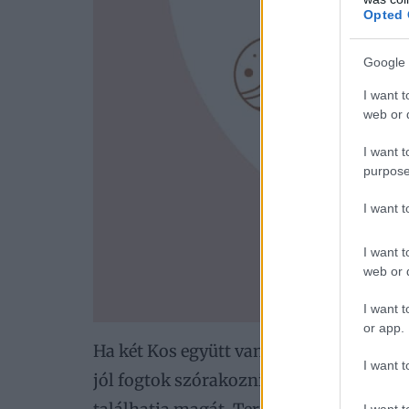
Opted 
Google 
I want t
web or d
I want t
purpose
I want 
I want t
web or d
I want t
or app.
Ha két Kos együtt van, az a Kosok kreat
I want t
jól fogtok szórakozni egymással. Azonb
I want t