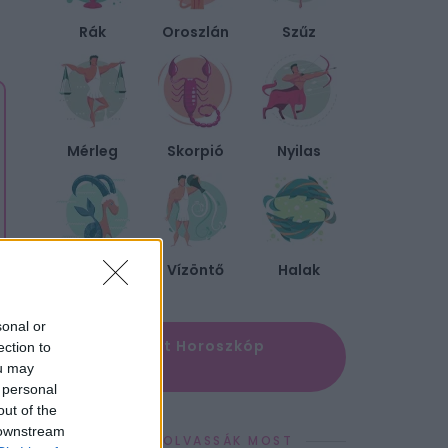
Rák
Oroszlán
Szűz
Mérleg
Skorpió
Nyilas
Bak
Vízöntő
Halak
sonal or
✨ Megújult Horoszkóp
ection to
oldal
ou may
 personal
out of the
 downstream
EZEKET OLVASSÁK MOST