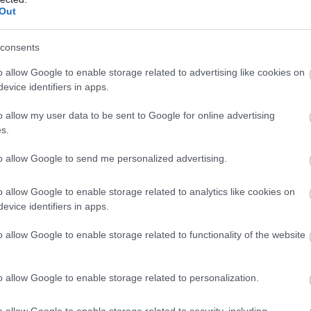
Out
consents
o allow Google to enable storage related to advertising like cookies on
evice identifiers in apps.
o allow my user data to be sent to Google for online advertising
s.
to allow Google to send me personalized advertising.
o allow Google to enable storage related to analytics like cookies on
evice identifiers in apps.
o allow Google to enable storage related to functionality of the website
ív természete miatt virágzó kapcsolat lehet; mindig
o allow Google to enable storage related to personalization.
an két Kos, aki egyszerre dühös, csúnya vitában
o allow Google to enable storage related to security, including