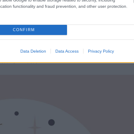
kedések minden kapcsolatban lesznek, de ha Koskén
cation functionality and fraud prevention, and other user protection.
, hogy két forrófejű embernek a vitái is tüzesebbek
CONFIRM
Data Deletion
Data Access
Privacy Policy
tibilitás