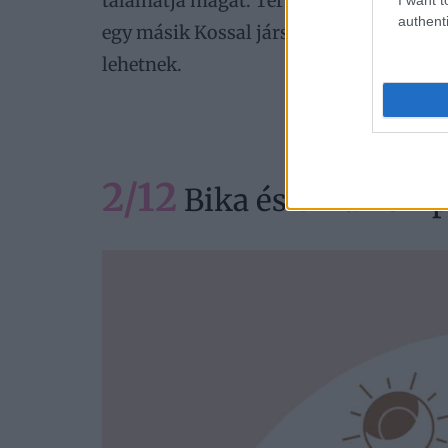
találhatja magát. Természetesen vesze
authenti
egy másik Kossal jársz, vedd figyelembe
lehetnek.
2/12
Bika és Bika kompa