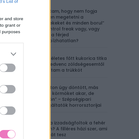
B’s List of
„Tudtam, hogy nem fogja
időben megetetni a
er and store
gyerekeket és minden borul”
to grant or
– Control freak vagy, vagy
ed purposes
csak a férjed
megbízhatatlan?
A tökéletes főtt kukorica titka
– a kedvenc zöldségesemtől
tanultam a trükköt
„Félúton úgy döntött, más
színű körmöket akar, de
rögtön” – Szépségipari
szolgáltatók horrorsztorijai
Sárga izzadságfoltok a fehér
pólón? A filléres házi szer, ami
csodát tesz