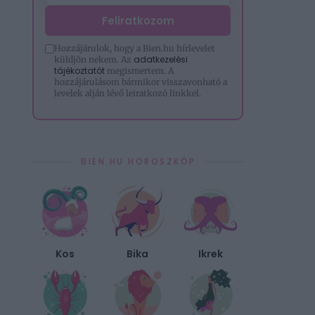
Feliratkozom
Hozzájárulok, hogy a Bien.hu hírlevelet
adatkezelési
küldjön nekem. Az
tájékoztatót
megismertem. A
hozzájárulásom bármikor visszavonható a
levelek alján lévő leiratkozó linkkel.
BIEN.HU HOROSZKÓP
Kos
Bika
Ikrek