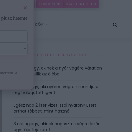
IDEÓK
EZOTÉRIA
HOROSZKÓP
IGAZ TÖRTÉNETEK
×
– plusz hetente
HOROSZKÓP
LEGUTÓBBI BEJEGYZÉSEK
4 csillagjegy, akinek a nyár végére váratlan
mertem. A
örökség hullik az ölébe
5 csillagjegy, aki nyáron végre kimondja a
rég halogatott igent
Egész nap 2 liter vizet iszol nyáron? Ezért
árthat többet, mint használ
3 csillagjegy, akinek augusztus végre lezár
egy fájó fejezetet