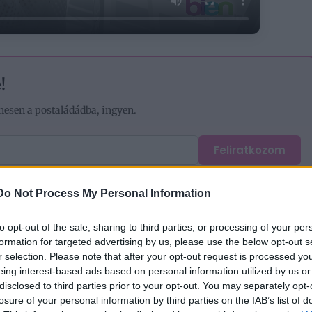
!
nesen a postaládádba, ingyen.
Feliratkozom
em. Az
adatkezelési tájékoztatót
megismertem. A hozzájárulásom bármikor
Do Not Process My Personal Information
to opt-out of the sale, sharing to third parties, or processing of your per
formation for targeted advertising by us, please use the below opt-out s
r selection. Please note that after your opt-out request is processed y
bilitás
eing interest-based ads based on personal information utilized by us or
disclosed to third parties prior to your opt-out. You may separately opt-
losure of your personal information by third parties on the IAB’s list of