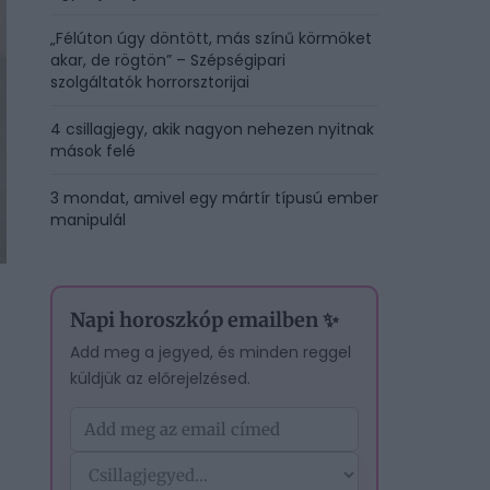
„Félúton úgy döntött, más színű körmöket
akar, de rögtön” – Szépségipari
szolgáltatók horrorsztorijai
4 csillagjegy, akik nagyon nehezen nyitnak
mások felé
3 mondat, amivel egy mártír típusú ember
manipulál
Napi horoszkóp emailben ✨
Add meg a jegyed, és minden reggel
küldjük az előrejelzésed.