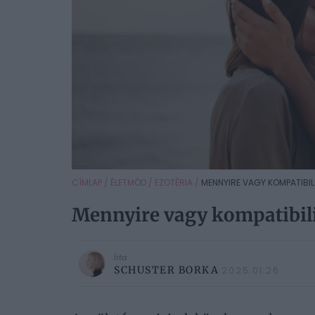
CÍMLAP
/
ÉLETMÓD
/
EZOTÉRIA
/
MENNYIRE VAGY KOMPATIBILI
Mennyire vagy kompatibili
Írta
SCHUSTER BORKA
2025.01.26.