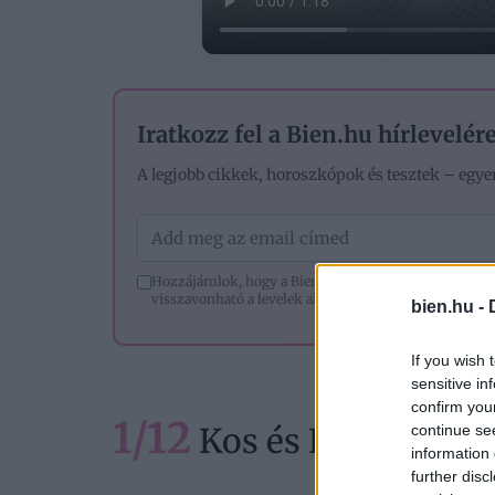
Iratkozz fel a Bien.hu hírlevelére
A legjobb cikkek, horoszkópok és tesztek – egye
Hozzájárulok, hogy a Bien.hu hírlevelet küldjön nek
visszavonható a levelek alján lévő leiratkozó linkkel.
bien.hu -
If you wish 
sensitive in
confirm you
1/12
Kos és Kos kompati
continue se
information 
further disc