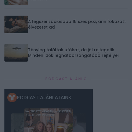
A legszenzációsabb 15 szex póz, ami fokozott
élvezetet ad
Tényleg találtak ufókat, de jól rejtegetik.
Minden idők leghátborzongatóbb rejtélyei
PODCAST AJÁNLÓ