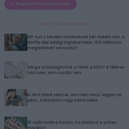
✨ Megújult Horoszkóp oldal
EZEKET OLVASSÁK MOST
Mit tud a Minden történetnek két oldala van, a
Netflix idei eddigi legnézettebb, 104 milliószor
megtekintett sorozata?
Sárga izzadságfoltok a fehér pólón? A filléres
házi szer, ami csodát tesz
A férfi tőled veszi el, ami neki nincs: legyen az
pénz, önbizalom vagy belső béke
10 nyári ombre köröm, ha imádod a színes
manikűrt