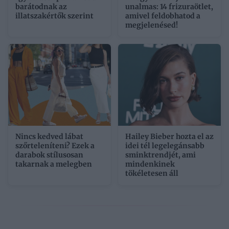
barátodnak az
unalmas: 14 frizuraötlet,
illatszakértők szerint
amivel feldobhatod a
megjelenésed!
Nincs kedved lábat
Hailey Bieber hozta el az
szőrteleníteni? Ezek a
idei tél legelegánsabb
darabok stílusosan
sminktrendjét, ami
takarnak a melegben
mindenkinek
tökéletesen áll