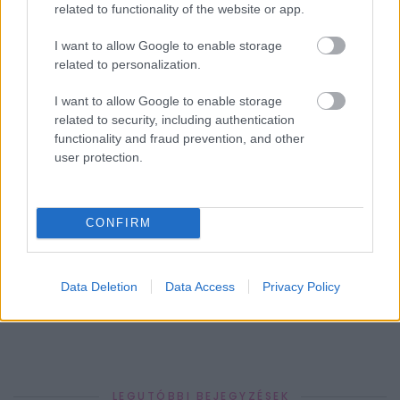
related to functionality of the website or app.
rejtélyei
I want to allow Google to enable storage
related to personalization.
Kövesd a Bien.hu cikkeit a
Google Hírek-ben
is!
I want to allow Google to enable storage
related to security, including authentication
DIVATTREND
FARMER
OUTFIT
TREND
functionality and fraud prevention, and other
user protection.
CONFIRM
HOZZÁSZÓLÁSOK
Data Deletion
Data Access
Privacy Policy
Szólj hozzá a Facebook-on!
LEGUTÓBBI BEJEGYZÉSEK