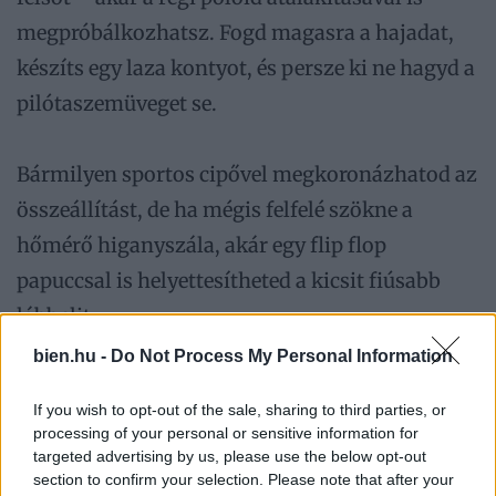
megpróbálkozhatsz. Fogd magasra a hajadat,
készíts egy laza kontyot, és persze ki ne hagyd a
pilótaszemüveget se.
Bármilyen sportos cipővel megkoronázhatod az
összeállítást, de ha mégis felfelé szökne a
hőmérő higanyszála, akár egy flip flop
papuccsal is helyettesítheted a kicsit fiúsabb
lábbelit.
bien.hu -
Do Not Process My Personal Information
A cikk folytatódik, lapozz!
If you wish to opt-out of the sale, sharing to third parties, or
processing of your personal or sensitive information for
«
»
targeted advertising by us, please use the below opt-out
section to confirm your selection. Please note that after your
1/2