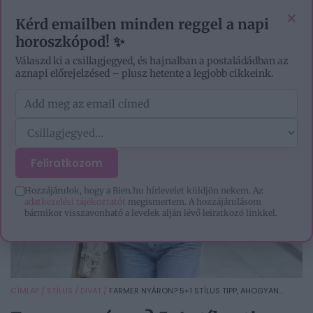
EZOTÉRIA
HOROSZKÓP
IGAZ TÖRTÉNETEK
×
Kérd emailben minden reggel a napi
horoszkópod! ✨
Válaszd ki a csillagjegyed, és hajnalban a postaládádban az
aznapi előrejelzésed – plusz hetente a legjobb cikkeink.
Feliratkozom
Hozzájárulok, hogy a Bien.hu hírlevelet küldjön nekem. Az
adatkezelési tájékoztatót
megismertem. A hozzájárulásom
bármikor visszavonható a levelek alján lévő leiratkozó linkkel.
CÍMLAP
/
STÍLUS
/
DIVAT
/
FARMER NYÁRON? 5+1 STÍLUS TIPP, AHOGYAN...