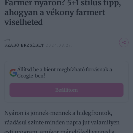
Farmer nyáron? 5+1 stílus tipp,
ahogyan a vékony farmert
viselheted
Írta
SZABÓ ERZSÉBET
2024.08.27.
Állítsd be a
bient
megbízható forrásnak a
Google-ben!
Beállítom
Nyáron is jönnek-mennek a hidegfrontok,
ráadásul szinte minden napra jut valamilyen
esti program, amikor már elő kell venned a