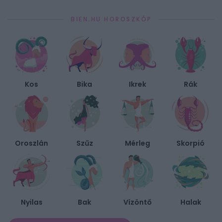
BIEN.HU HOROSZKÓP
Kos
Bika
Ikrek
Rák
Oroszlán
Szűz
Mérleg
Skorpió
Nyilas
Bak
Vízöntő
Halak