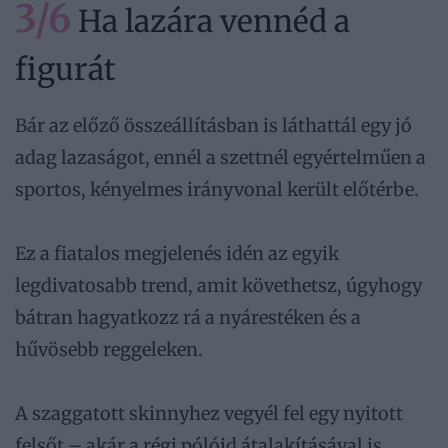
3/6
Ha lazára vennéd a
figurát
Bár az előző összeállításban is láthattál egy jó
adag lazaságot, ennél a szettnél egyértelműen a
sportos, kényelmes irányvonal került előtérbe.
Ez a fiatalos megjelenés idén az egyik
legdivatosabb trend, amit követhetsz, úgyhogy
bátran hagyatkozz rá a nyárestéken és a
hűvösebb reggeleken.
A szaggatott skinnyhez vegyél fel egy nyitott
felsőt – akár a régi pólóid átalakításával is