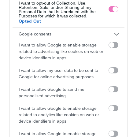
I want to opt-out of Collection, Use,
Retention, Sale, and/or Sharing of my
Personal Data that Is Unrelated with the
Purposes for which it was collected.
Opted Out
Google consents
I want to allow Google to enable storage
A férfi tőled veszi el, ami
10 nyári ombre köröm, ha
related to advertising like cookies on web or
neki nincs: legyen az
imádod a színes
device identifiers in apps.
pénz, önbizalom vagy
manikűrt
belső béke
I want to allow my user data to be sent to
Google for online advertising purposes.
I want to allow Google to send me
personalized advertising.
I want to allow Google to enable storage
related to analytics like cookies on web or
device identifiers in apps.
A legszenzációsabb 15
Tényleg találtak ufókat,
szex póz, ami fokozott
de jól rejtegetik. Minden
I want to allow Google to enable storage
élvezetet ad
idők leghátborzongatóbb