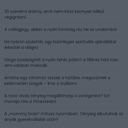
30 szerelmi dráma, amit nem bírsz könnyek nélkül
végignézni
4 csillagjegy, akiket a nyári forróság ráz fel az unalomból
Ha nyáron születtél, egy különleges spirituális ajándékkal
érkeztél a világra
Sárga izzadságfolt a nyári fehér pólón? A filléres házi szer,
ami valóban működik
Amióta egy citromot teszek a hűtőbe, megszűntek a
kellemetlen szagok – Íme a trükköm
A rossz alvás tényleg megállíthatja a zsírégetést? Ezt
mondja róla a fitneszedző
A „mommy brain” mítosz nyomában: Tényleg elbutulnak az
anyák gyerekvállalás után?