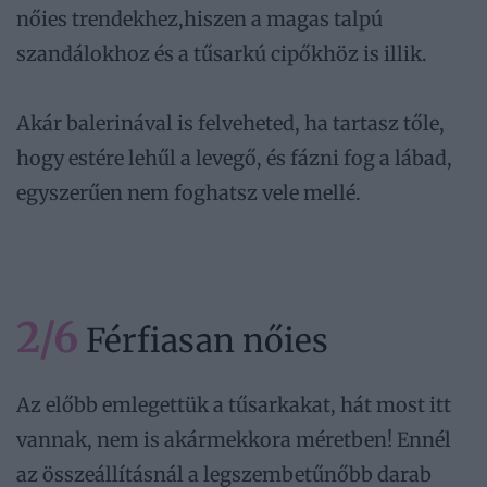
nőies trendekhez,hiszen a magas talpú
szandálokhoz és a tűsarkú cipőkhöz is illik.
Akár balerinával is felveheted, ha tartasz tőle,
hogy estére lehűl a levegő, és fázni fog a lábad,
egyszerűen nem foghatsz vele mellé.
2/6
Férfiasan nőies
Az előbb emlegettük a tűsarkakat, hát most itt
vannak, nem is akármekkora méretben! Ennél
az összeállításnál a legszembetűnőbb darab