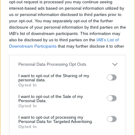
opt-out request is processed you may continue seeing
interest-based ads based on personal information utilized by
us or personal information disclosed to third parties prior to
your opt-out. You may separately opt-out of the further
disclosure of your personal information by third parties on the
Ezeket olvassák
most
IAB’s list of downstream participants. This information may
also be disclosed by us to third parties on the
IAB’s List of
Downstream Participants
that may further disclose it to other
third parties.
Please note that this website/app uses one or more Google
Personal Data Processing Opt Outs
services and may gather and store information including but
not limited to your visit or usage behaviour. You may click to
I want to opt-out of the Sharing of my
personal data.
grant or deny consent to Google and its third-party tags to
Opted In
use your data for below specified purposes in below Google
Mit tud a Minden
Sárga izzadságfoltok a
consent section.
I want to opt-out of the Sale of my
történetnek két oldala
fehér pólón? A filléres
Personal Data.
van, a Netflix idei eddigi
házi szer, ami csodát tesz
Opted In
legnézettebb, 104
milliószor megtekintett
I want to opt-out of processing my
sorozata?
Personal Data for Targeted Advertising.
Opted In