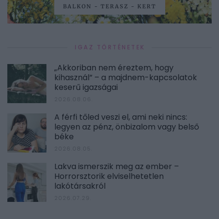
BALKON - TERASZ - KERT
IGAZ TÖRTÉNETEK
„Akkoriban nem éreztem, hogy
kihasznál” – a majdnem-kapcsolatok
keserű igazságai
2026.08.06.
A férfi tőled veszi el, ami neki nincs:
legyen az pénz, önbizalom vagy belső
béke
2026.08.05.
Lakva ismerszik meg az ember –
Horrorsztorik elviselhetetlen
lakótársakról
2026.07.29.