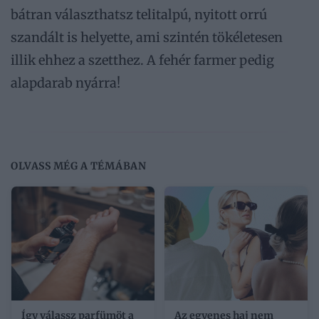
bátran választhatsz telitalpú, nyitott orrú
szandált is helyette, ami szintén tökéletesen
illik ehhez a szetthez. A fehér farmer pedig
alapdarab nyárra!
OLVASS MÉG A TÉMÁBAN
Így válassz parfümöt a
Az egyenes haj nem