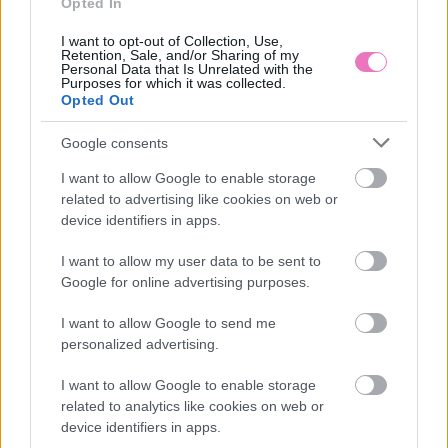
Opted In
I want to opt-out of Collection, Use,
Retention, Sale, and/or Sharing of my
Personal Data that Is Unrelated with the
Purposes for which it was collected.
Opted Out
Google consents
Napi horoszkóp 2026.
Miért csókolóznak az
augusztus 8. – Az
emberek? Íme a
I want to allow Google to enable storage
Oroszlánkapu bátorságra
tudományos magyarázat
related to advertising like cookies on web or
sarkall
device identifiers in apps.
I want to allow my user data to be sent to
Google for online advertising purposes.
I want to allow Google to send me
personalized advertising.
I want to allow Google to enable storage
related to analytics like cookies on web or
Időjárás 2026. augusztus
„Anyám és apám új
device identifiers in apps.
8.: Meleg, de az elmúlt
barátnője