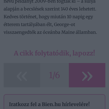
nevű példányt 2009-ben fogták ki – a súlya
alapján a becslések szerint 140 éves lehetett.
Kedves történet, hogy miután 10 napig egy
étterem tartályában élt, George-ot
visszaengedték az óceánba Maine államban.
A cikk folytatódik, lapozz!
«
»
1/6
Iratkozz fel a Bien.hu hírlevelére!