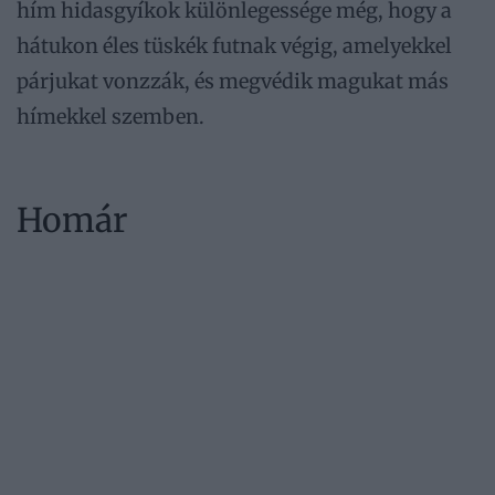
hím hidasgyíkok különlegessége még, hogy a
hátukon éles tüskék futnak végig, amelyekkel
párjukat vonzzák, és megvédik magukat más
hímekkel szemben.
Homár