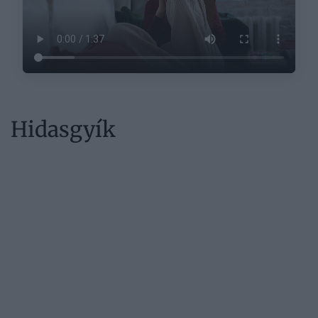
Hidasgyík