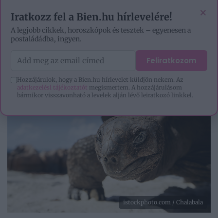
VIDEÓK
EZOTÉRIA
HOROSZKÓP
IGAZ TÖRTÉNETEK
×
Iratkozz fel a Bien.hu hírlevelére!
A legjobb cikkek, horoszkópok és tesztek – egyenesen a
postaládádba, ingyen.
Feliratkozom
Hozzájárulok, hogy a Bien.hu hírlevelet küldjön nekem. Az
adatkezelési tájékoztatót
megismertem. A hozzájárulásom
bármikor visszavonható a levelek alján lévő leiratkozó linkkel.
istockphoto.com / Chalabala