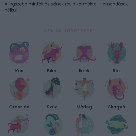
A legszebb minták és színek rövid körmökre – lemondások
nélkül
BIEN.HU HOROSZKÓP
Kos
Bika
Ikrek
Rák
Oroszlán
Szűz
Mérleg
Skorpió