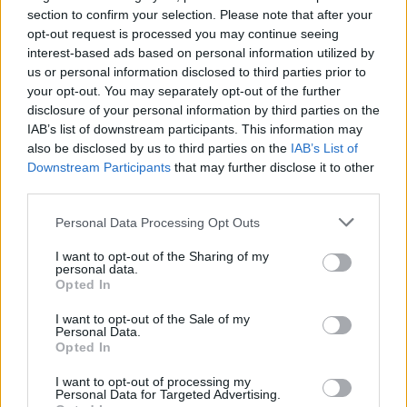
section to confirm your selection. Please note that after your
opt-out request is processed you may continue seeing
interest-based ads based on personal information utilized by
us or personal information disclosed to third parties prior to
your opt-out. You may separately opt-out of the further
disclosure of your personal information by third parties on the
Ezeket olvassák
most
IAB’s list of downstream participants. This information may
also be disclosed by us to third parties on the
IAB’s List of
Downstream Participants
that may further disclose it to other
third parties.
Please note that this website/app uses one or more Google
Personal Data Processing Opt Outs
services and may gather and store information including but
not limited to your visit or usage behaviour. You may click to
I want to opt-out of the Sharing of my
personal data.
grant or deny consent to Google and its third-party tags to
Opted In
use your data for below specified purposes in below Google
consent section.
Ezt hozza 2026.
Ma, augusztus 8.: László
I want to opt-out of the Sale of my
Personal Data.
augusztus 8. a
ünnepel – Milyen
Opted In
numerológia szerint:
jelentéssel bír a neve?
bőség és erő
I want to opt-out of processing my
Personal Data for Targeted Advertising.