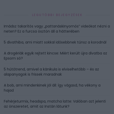
LEGUTÓBBI BEJEGYZÉSEK
Imádsz takarítós vagy „pattanáskinyomós” videókat nézni a
neten? Ez a furcsa ösztön áll a hátterében
5 divathiba, ami miatt sokkal idősebbnek tűnsz a korodnál
A drogériák egyik rejtett kincse: Miért került újra divatba az
Epsom só?
5 hűtőtrend, amivel a kánikula is elviselhetőbb – és az
alapanyagok is frissek maradnak
A bob, ami mindenkinek jól áll: így vágasd, ha vékony a
hajad
Fehérjeturmix, headspa, matcha latte: Valóban azt jelenti
az önszeretet, amit az Instán látunk?