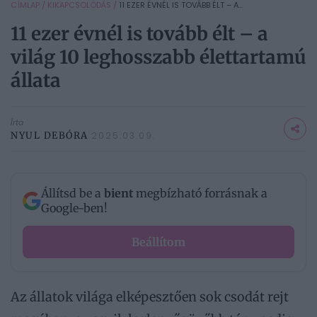
CÍMLAP
/
KIKAPCSOLÓDÁS
/
11 EZER ÉVNÉL IS TOVÁBB ÉLT – A...
11 ezer évnél is tovább élt – a
világ 10 leghosszabb élettartamú
állata
Írta
NYUL DEBÓRA
2025.03.09.
Állítsd be a
bient
megbízható forrásnak a
Google-ben!
Beállítom
Az állatok világa elképesztően sok csodát rejt