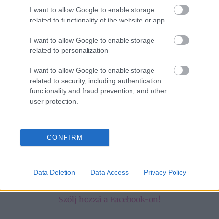
napokhoz képest frissebb
összeverekedtek” – Így
idő érkezik
lett a nagy napom életem
I want to allow Google to enable storage
legrosszabbja
related to functionality of the website or app.
I want to allow Google to enable storage
Kövesd a Bien.hu cikkeit a
Google Hírek-ben
is!
related to personalization.
I want to allow Google to enable storage
related to security, including authentication
ÁLLATOK
BIOLÓGIA
HOSSZÚ ÉLETŰ ÁLLATOK
functionality and fraud prevention, and other
user protection.
TERMÉSZET
CONFIRM
Data Deletion
Data Access
Privacy Policy
HOZZÁSZÓLÁSOK
Szólj hozzá a Facebook-on!