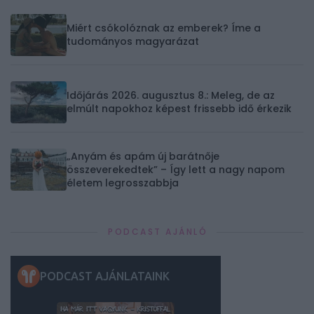
Miért csókolóznak az emberek? Íme a
tudományos magyarázat
Időjárás 2026. augusztus 8.: Meleg, de az
elmúlt napokhoz képest frissebb idő érkezik
„Anyám és apám új barátnője
összeverekedtek” – Így lett a nagy napom
életem legrosszabbja
PODCAST AJÁNLÓ