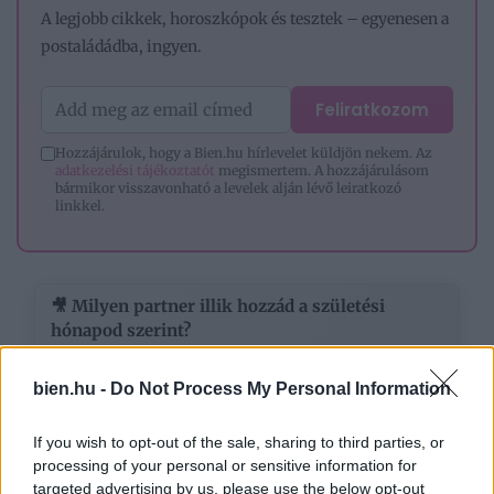
A legjobb cikkek, horoszkópok és tesztek – egyenesen a
postaládádba, ingyen.
Feliratkozom
Hozzájárulok, hogy a Bien.hu hírlevelet küldjön nekem. Az
adatkezelési tájékoztatót
megismertem. A hozzájárulásom
bármikor visszavonható a levelek alján lévő leiratkozó
linkkel.
🎥 Milyen partner illik hozzád a születési
hónapod szerint?
bien.hu -
Do Not Process My Personal Information
If you wish to opt-out of the sale, sharing to third parties, or
processing of your personal or sensitive information for
targeted advertising by us, please use the below opt-out