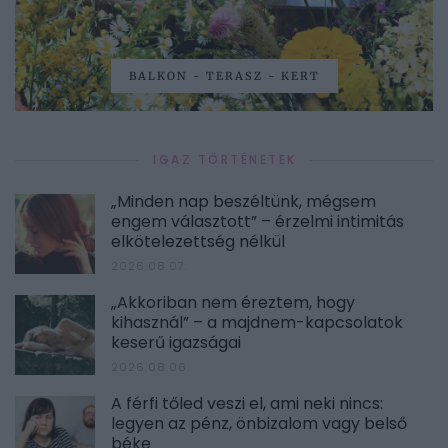
BALKON - TERASZ - KERT
IGAZ TÖRTÉNETEK
„Minden nap beszéltünk, mégsem
engem választott” – érzelmi intimitás
elkötelezettség nélkül
2026.08.07.
„Akkoriban nem éreztem, hogy
kihasznál” – a majdnem-kapcsolatok
keserű igazságai
2026.08.06.
A férfi tőled veszi el, ami neki nincs:
legyen az pénz, önbizalom vagy belső
béke