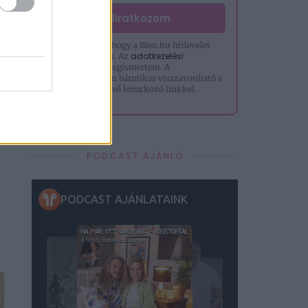
Feliratkozom
Hozzájárulok, hogy a Bien.hu hírlevelet
adatkezelési
küldjön nekem. Az
tájékoztatót
megismertem. A
hozzájárulásom bármikor visszavonható a
levelek alján lévő leiratkozó linkkel.
PODCAST AJÁNLÓ