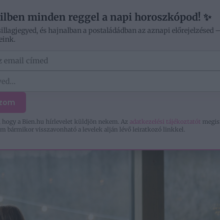
V
ilben minden reggel a napi horoszkópod! ✨
sillagjegyed, és hajnalban a postaládádban az aznapi előrejelzésed 
eink.
ÓD
OTTHON
SZERELEM
KIKAPCSOLÓDÁS
ozom
 hogy a Bien.hu hírlevelet küldjön nekem. Az
adatkezelési tájékoztatót
megis
m bármikor visszavonható a levelek alján lévő leiratkozó linkkel.