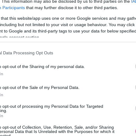
. This information may also be disclosed by us to third parties on the
IA
oltam, nekem már X gyerekem
Participants
that may further disclose it to other third parties.
 that this website/app uses one or more Google services and may gath
including but not limited to your visit or usage behaviour. You may click 
 to Google and its third-party tags to use your data for below specifi
i nem vitatja el, de azért elég meredek lenne azt
ogle consent section.
 egy nő az életben elérhet, és valóban számít is.
l Data Processing Opt Outs
o opt-out of the Sharing of my personal data.
In
o opt-out of the Sale of my Personal Data.
In
to opt-out of processing my Personal Data for Targeted
ing.
In
o opt-out of Collection, Use, Retention, Sale, and/or Sharing
ersonal Data that Is Unrelated with the Purposes for which it
lected.