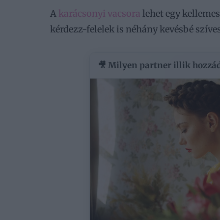
A
karácsonyi vacsora
lehet egy kellemes
kérdezz-felelek is néhány kevésbé szíve
🎥 Milyen partner illik hozzá