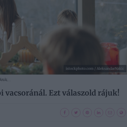
istockphoto.com / AleksandarNakic
ÁL....
 vacsoránál. Ezt válaszold rájuk!