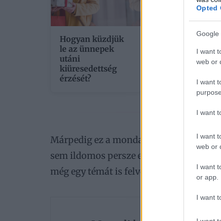
Opted 
Google 
Hogyan küzdjük
Öntsünk tiszta
le az ünnepek
vizet a pohárba
I want t
utáni
vagy rossz a
web or d
kiüresedettség
szezonális
érzését?
óraátállítás?
I want t
purpose
I want 
I want t
Márpedig ez a mondat nagyon sokszor ez
web or d
sem ildomos persze elutasítóan viselke
I want t
még egy témát is felvetett!
or app.
I want t
I want t