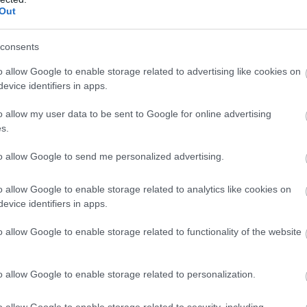
Out
consents
Stressz helyett
Ez az ásvány
: jó
belső béke? Az
jelképezi
o allow Google to enable storage related to advertising like cookies on
ashwagandha
augusztust és így
evice identifiers in apps.
meglepő hatása
hathat rád az
energiája
o allow my user data to be sent to Google for online advertising
s.
to allow Google to send me personalized advertising.
o allow Google to enable storage related to analytics like cookies on
t a burkolt jelentést hordozza. Ha így van, akkor
evice identifiers in apps.
dni, hiszen szegény rokonod csak beszélgetni próbál
o allow Google to enable storage related to functionality of the website
o allow Google to enable storage related to personalization.
o allow Google to enable storage related to security, including