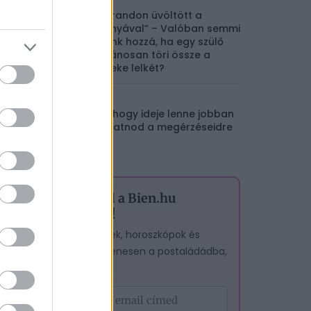
„A strandon üvöltött a
kislányával” – Valóban semmi
közünk hozzá, ha egy szülő
nyilvánosan töri össze a
gyereke lelkét?
5 jel, hogy ideje lenne jobban
hallgatnod a megérzéseidre
Iratkozz fel a Bien.hu
hírlevelére!
,
A legjobb cikkek, horoszkópok és
tesztek – egyenesen a postaládádba,
ingyen.