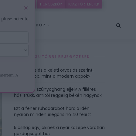
IDEÓK
EZOTÉRIA
HOROSZKÓP
IGAZ TÖRTÉNETEK
×
– plusz hetente
HOROSZKÓP
LEGUTÓBBI BEJEGYZÉSEK
Ciklusfigyelés a keleti orvoslás szerint:
mertem. A
Hasznosabb, mint a modern appok?
Bosszantó szúnyoghang éjjel? A filléres
házi trükk, amitől reggelig békén hagynak
Ezt a fehér ruhadarabot hordja idén
nyáron minden elegáns nő 40 felett
5 csillagjegy, akinek a nyár közepe váratlan
gazdagságot hoz