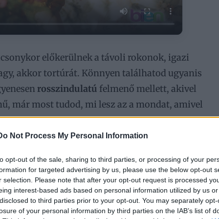
csonykor előkerülnek a távoli rokonok, igazi
gy, akkor tortúrát. Könnyen találhatod ugyanis
egyenesen
rosszindulatú
felmenő mellett, akivel
ínű, már most tudod, mi lesz az a mondat, amivel
Do Not Process My Personal Information
n! Bevállalósabbak akár hangosan ki is mondhatják
to opt-out of the sale, sharing to third parties, or processing of your per
megőrzésében már az is segít, ha csak magadban
formation for targeted advertising by us, please use the below opt-out s
r selection. Please note that after your opt-out request is processed y
eing interest-based ads based on personal information utilized by us or
disclosed to third parties prior to your opt-out. You may separately opt-
losure of your personal information by third parties on the IAB’s list of