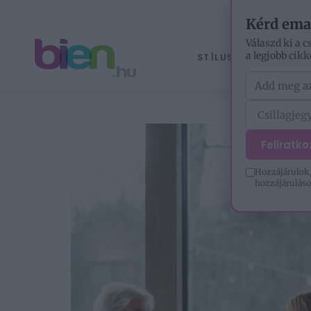
Kérd ema
Válaszd ki a c
a legjobb cikk
STÍLUS
ÉLETM
Feliratk
Hozzájárulok,
hozzájáruláso