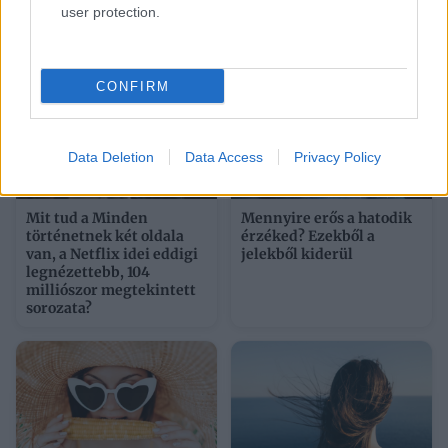
user protection.
valakit
CONFIRM
Data Deletion
Data Access
Privacy Policy
Mit tud a Minden
Mennyire erős a hatodik
történetnek két oldala
érzéked? Ezekből a
van, a Netflix idei eddigi
jelekből kiderül
legnézettebb, 104
milliószor megtekintett
sorozata?