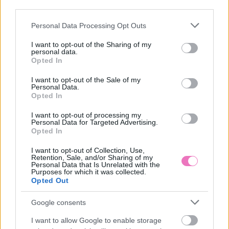
third parties.
hormon hatású vitamint. A természetes
Please note that this website/app uses one or more Google
Personal Data Processing Opt Outs
napfény UV-A sugárzása a bőr öregedését, az
services and may gather and store information including but
not limited to your visit or usage behaviour. You may click to
I want to opt-out of the Sharing of my
UV-B sugárzása pedig a bőr barnulását okozza.
personal data.
grant or deny consent to Google and its third-party tags to
Opted In
A D-vitamin szintézisért elsősorban az UV-B
use your data for below specified purposes in below Google
consent section.
sugárzás a felelős, és ha a szolárium lámpa
I want to opt-out of the Sale of my
Personal Data.
megfelelő, akkor főleg UV-A tartományba eső
Opted In
sugarakat bocsát ki és elenyésző az UV-B
I want to opt-out of processing my
Personal Data for Targeted Advertising.
sugárzása. Így a szolárium a D-vitamin
Opted In
pótlásában egyáltalán nem javasolt, akkor sem,
I want to opt-out of Collection, Use,
Retention, Sale, and/or Sharing of my
ha néhány szalon sajnos ezzel a téves
Personal Data that Is Unrelated with the
Purposes for which it was collected.
információval hirdeti magát.
Opted Out
Google consents
A cikk folytatódik, lapozz!
I want to allow Google to enable storage