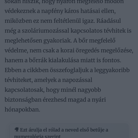
sokan hiszik, hogy nyáron megfelelő módon
védekeznek a napfény káros hatásai ellen,
miközben ez nem feltétlenül igaz. Ráadásul
még a szoláriumozással kapcsolatos tévhitek is
meglehetősen gyakoriak. A bőr megfelelő
védelme, nem csak a korai öregedés megelőzése,
hanem a bőrrák kialakulása miatt is fontos.
Ebben a cikkben összefoglaljuk a leggyakoribb
tévhiteket, amelyek a napozással
kapcsolatosak, hogy minél nagyobb
biztonságban érezhesd magad a nyári
hónapokban.
🎥 Ezt árulja el rólad a neved első betűje a
numerológia szerint