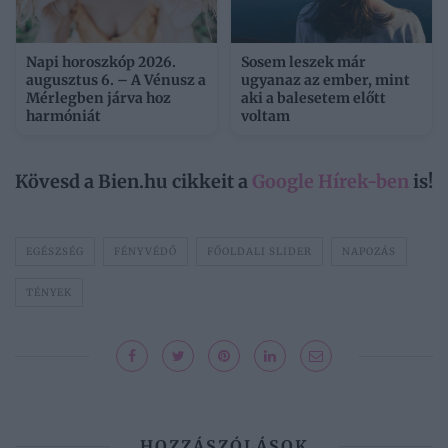
Napi horoszkóp 2026.
Sosem leszek már
augusztus 6. – A Vénusz a
ugyanaz az ember, mint
Mérlegben járva hoz
aki a balesetem előtt
harmóniát
voltam
Kövesd a Bien.hu cikkeit a
Google Hírek-ben
is!
EGÉSZSÉG
FÉNYVÉDŐ
FŐOLDALI SLIDER
NAPOZÁS
TÉNYEK
HOZZÁSZÓLÁSOK