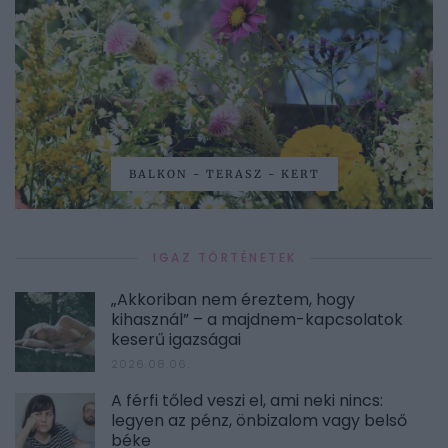
BALKON - TERASZ - KERT
IGAZ TÖRTÉNETEK
„Akkoriban nem éreztem, hogy
kihasznál” – a majdnem-kapcsolatok
keserű igazságai
2026.08.06.
A férfi tőled veszi el, ami neki nincs:
legyen az pénz, önbizalom vagy belső
béke