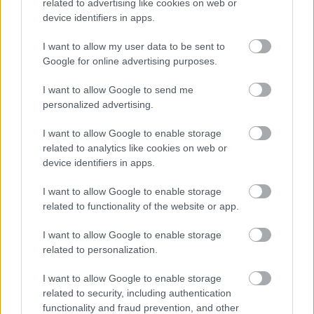
related to advertising like cookies on web or
«
»
device identifiers in apps.
1/3
I want to allow my user data to be sent to
Google for online advertising purposes.
I want to allow Google to send me
personalized advertising.
Ezeket olvassák
most
I want to allow Google to enable storage
related to analytics like cookies on web or
device identifiers in apps.
I want to allow Google to enable storage
related to functionality of the website or app.
I want to allow Google to enable storage
related to personalization.
Ha van egy ilyen top a
„Fel akart jönni, de
szekrényedben, azonnal
nemet mondtam. Évekkel
I want to allow Google to enable storage
porold le, mert újra
később láttam a körözési
related to security, including authentication
őrülten menő lett!
fotóját” – 3 eset, amikor a
functionality and fraud prevention, and other
megérzés mentett meg