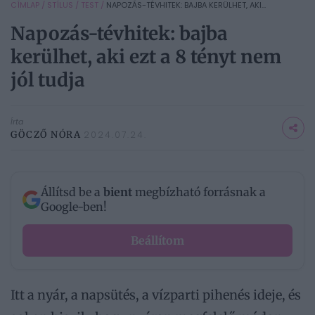
CÍMLAP
/
STÍLUS
/
TEST
/
NAPOZÁS-TÉVHITEK: BAJBA KERÜLHET, AKI...
Napozás-tévhitek: bajba
kerülhet, aki ezt a 8 tényt nem
jól tudja
Írta
GÖCZŐ NÓRA
2024.07.24.
Állítsd be a
bient
megbízható forrásnak a
Google-ben!
Beállítom
Itt a nyár, a napsütés, a vízparti pihenés ideje, és