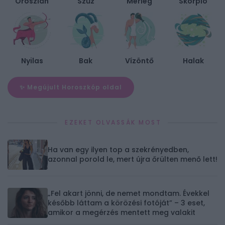
Oroszlán
Szűz
Mérleg
Skorpió
Nyilas
Bak
Vízöntő
Halak
✨ Megújult Horoszkóp oldal
EZEKET OLVASSÁK MOST
Ha van egy ilyen top a szekrényedben,
azonnal porold le, mert újra őrülten menő lett!
„Fel akart jönni, de nemet mondtam. Évekkel
később láttam a körözési fotóját” – 3 eset,
amikor a megérzés mentett meg valakit