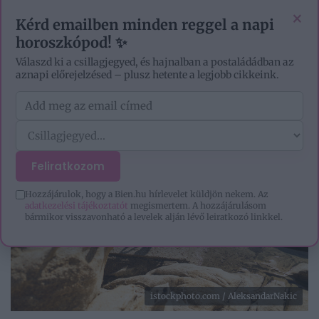
EZOTÉRIA
HOROSZKÓP
IGAZ TÖRTÉNETEK
×
Kérd emailben minden reggel a napi
horoszkópod! ✨
Válaszd ki a csillagjegyed, és hajnalban a postaládádban az
aznapi előrejelzésed – plusz hetente a legjobb cikkeink.
Feliratkozom
Hozzájárulok, hogy a Bien.hu hírlevelet küldjön nekem. Az
adatkezelési tájékoztatót
megismertem. A hozzájárulásom
bármikor visszavonható a levelek alján lévő leiratkozó linkkel.
istockphoto.com / AleksandarNakic