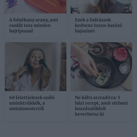
A folyékony arany, ami
Ezek a fodrászok
csodát tesz minden
kedvenc luxus-hatású
hajtípussal
hajszínei
60 felettieknek szóló
Ne költs arcradírra: 5
sminktrükkök, a
házi recept, amit otthoni
sminkmestertől
hozzávalókból
keverhetsz ki