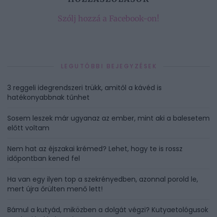
Szólj hozzá a Facebook-on!
LEGUTÓBBI BEJEGYZÉSEK
3 reggeli idegrendszeri trükk, amitől a kávéd is
hatékonyabbnak tűnhet
Sosem leszek már ugyanaz az ember, mint aki a balesetem
előtt voltam
Nem hat az éjszakai krémed? Lehet, hogy te is rossz
időpontban kened fel
Ha van egy ilyen top a szekrényedben, azonnal porold le,
mert újra őrülten menő lett!
Bámul a kutyád, miközben a dolgát végzi? Kutyaetológusok