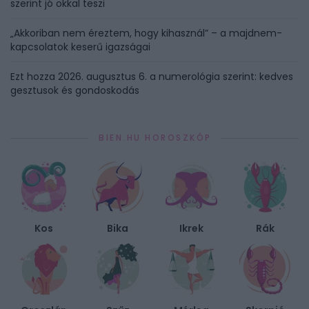
szerint jó okkal teszi
„Akkoriban nem éreztem, hogy kihasznál” – a majdnem-
kapcsolatok keserű igazságai
Ezt hozza 2026. augusztus 6. a numerológia szerint: kedves
gesztusok és gondoskodás
BIEN.HU HOROSZKÓP
Kos
Bika
Ikrek
Rák