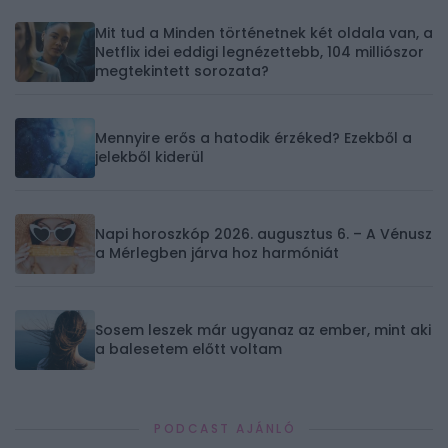
Mit tud a Minden történetnek két oldala van, a
Netflix idei eddigi legnézettebb, 104 milliószor
megtekintett sorozata?
Mennyire erős a hatodik érzéked? Ezekből a
jelekből kiderül
Napi horoszkóp 2026. augusztus 6. – A Vénusz
a Mérlegben járva hoz harmóniát
Sosem leszek már ugyanaz az ember, mint aki
a balesetem előtt voltam
PODCAST AJÁNLÓ