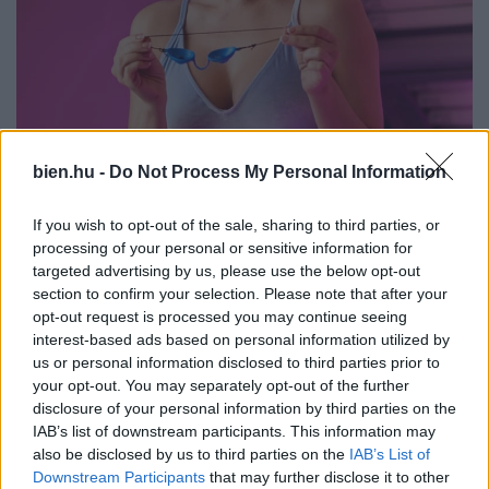
bien.hu -
Do Not Process My Personal Information
If you wish to opt-out of the sale, sharing to third parties, or
processing of your personal or sensitive information for
targeted advertising by us, please use the below opt-out
section to confirm your selection. Please note that after your
opt-out request is processed you may continue seeing
interest-based ads based on personal information utilized by
us or personal information disclosed to third parties prior to
your opt-out. You may separately opt-out of the further
disclosure of your personal information by third parties on the
A D-vitamin hiány egy civilizációs probléma, a
IAB’s list of downstream participants. This information may
magyar lakosság 95 százalékát érinti. Nagyon
also be disclosed by us to third parties on the
IAB’s List of
Downstream Participants
that may further disclose it to other
fontos, hogy pótoljuk ezt a zsírban oldódó