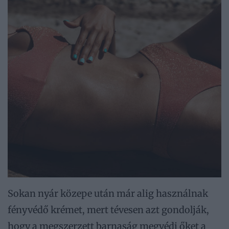
Sokan nyár közepe után már alig használnak
fényvédő krémet, mert tévesen azt gondolják,
hogy a megszerzett barnaság megvédi őket a