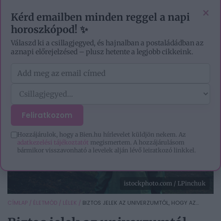
VIDEÓK
EZOTÉRIA
HOROSZKÓP
IGAZ TÖRTÉNETEK
×
Kérd emailben minden reggel a napi
horoszkópod! ✨
Válaszd ki a csillagjegyed, és hajnalban a postaládádban az
aznapi előrejelzésed – plusz hetente a legjobb cikkeink.
Feliratkozom
Hozzájárulok, hogy a Bien.hu hírlevelet küldjön nekem. Az
adatkezelési tájékoztatót
megismertem. A hozzájárulásom
bármikor visszavonható a levelek alján lévő leiratkozó linkkel.
istockphoto.com / LPinchuk
CÍMLAP
/
ÉLETMÓD
/
LÉLEK
/
BIZTOS JELEK AZ UNIVERZUMTÓL, HOGY AZ...