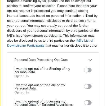
«
»
targeted advertising by us, please use the below opt-out
1/2
section to confirm your selection. Please note that after your
opt-out request is processed you may continue seeing
interest-based ads based on personal information utilized by
us or personal information disclosed to third parties prior to
your opt-out. You may separately opt-out of the further
disclosure of your personal information by third parties on the
Ezeket olvassák
most
IAB’s list of downstream participants. This information may
also be disclosed by us to third parties on the
IAB’s List of
Downstream Participants
that may further disclose it to other
third parties.
Please note that this website/app uses one or more Google
Personal Data Processing Opt Outs
services and may gather and store information including but
not limited to your visit or usage behaviour. You may click to
I want to opt-out of the Sharing of my
personal data.
grant or deny consent to Google and its third-party tags to
Opted In
use your data for below specified purposes in below Google
„Nem várhatod el, hogy
Így nevelj saját citromfát
consent section.
I want to opt-out of the Sale of my
30 felett ne legyen
otthon: a mediterrán
Personal Data.
múltja” – Lehet, hogy te
hangulat titka pár
Opted In
vagy túl válogatós?
egyszerű lépésben
I want to opt-out of processing my
Personal Data for Targeted Advertising.