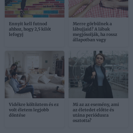
Ennyit kell futnod
Merre görbülnek a
ahhoz, hogy 2,5 kilót
lábujjaid? A lábak
lefogyj
megjósolják, ha rossz
állapotban vagy
Vidékre költöztem és ez
Mi az az esemény, ami
volt életem legjobb
az életedet előtte és
döntése
utána periódusra
osztotta?