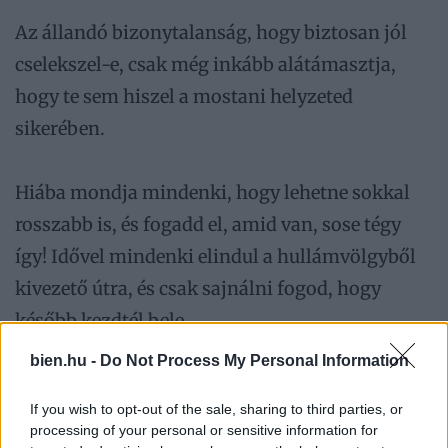
Az állandó bizonytalanság, hogy biztosan jól
cselekszel-e, csak még inkább alátámasztja,
hogy te sem hiszel a mostani helyzeted
sikerében.
Hiába mondja mindenki, hogy lehetne sokkal
rosszabb is, és fogadd el, amid van, sose tégy
így! Idővel mindenki elindul a hullámvölgyből
kivezető útra, és csak sajnálni fogod, hogy
később kezdtél bele.
bien.hu -
Do Not Process My Personal Information
A cikk folytatódik, lapozz!
If you wish to opt-out of the sale, sharing to third parties, or
processing of your personal or sensitive information for