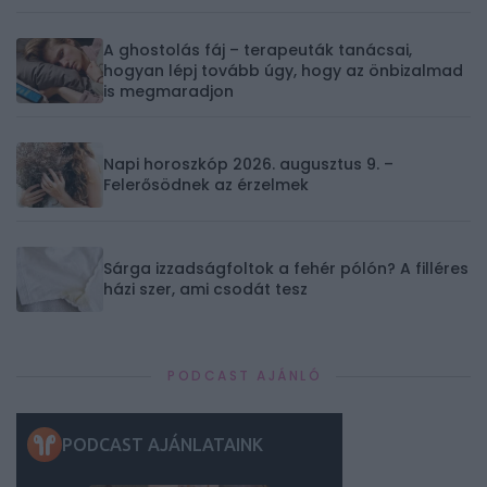
A ghostolás fáj – terapeuták tanácsai,
hogyan lépj tovább úgy, hogy az önbizalmad
is megmaradjon
Napi horoszkóp 2026. augusztus 9. –
Felerősödnek az érzelmek
Sárga izzadságfoltok a fehér pólón? A filléres
házi szer, ami csodát tesz
PODCAST AJÁNLÓ