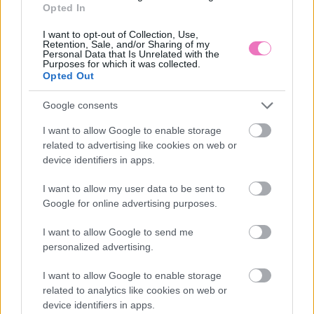
Opted In
I want to opt-out of Collection, Use,
Retention, Sale, and/or Sharing of my
Personal Data that Is Unrelated with the
Purposes for which it was collected.
Opted Out
Google consents
Ezt hozza 2026.
A ghostolás fáj –
augusztus 9. a
terapeuták tanácsai,
I want to allow Google to enable storage
numerológia szerint:
hogyan lépj tovább úgy,
elengedés és befejezés
hogy az önbizalmad is
related to advertising like cookies on web or
megmaradjon
device identifiers in apps.
I want to allow my user data to be sent to
Google for online advertising purposes.
I want to allow Google to send me
personalized advertising.
I want to allow Google to enable storage
related to analytics like cookies on web or
Napi horoszkóp 2026.
Sárga izzadságfoltok a
device identifiers in apps.
augusztus 9. –
fehér pólón? A filléres