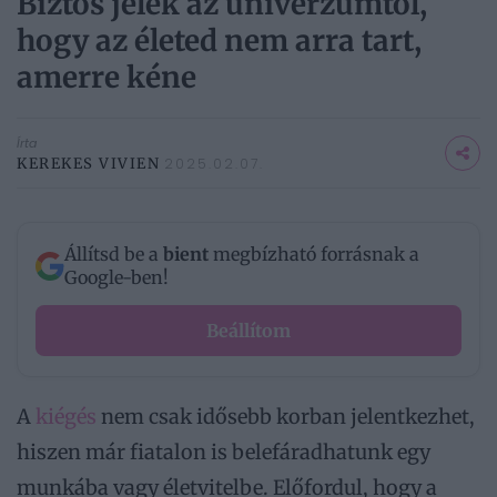
Biztos jelek az univerzumtól,
hogy az életed nem arra tart,
amerre kéne
Írta
KEREKES VIVIEN
2025.02.07.
Állítsd be a
bient
megbízható forrásnak a
Google-ben!
Beállítom
A
kiégés
nem csak idősebb korban jelentkezhet,
hiszen már fiatalon is belefáradhatunk egy
munkába vagy életvitelbe. Előfordul, hogy a