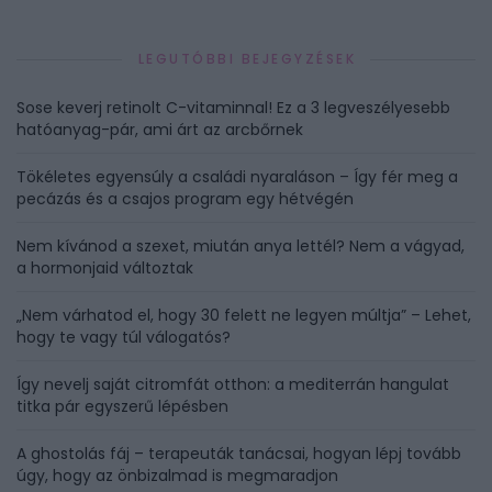
LEGUTÓBBI BEJEGYZÉSEK
Sose keverj retinolt C-vitaminnal! Ez a 3 legveszélyesebb
hatóanyag-pár, ami árt az arcbőrnek
Tökéletes egyensúly a családi nyaraláson – Így fér meg a
pecázás és a csajos program egy hétvégén
Nem kívánod a szexet, miután anya lettél? Nem a vágyad,
a hormonjaid változtak
„Nem várhatod el, hogy 30 felett ne legyen múltja” – Lehet,
hogy te vagy túl válogatós?
Így nevelj saját citromfát otthon: a mediterrán hangulat
titka pár egyszerű lépésben
A ghostolás fáj – terapeuták tanácsai, hogyan lépj tovább
úgy, hogy az önbizalmad is megmaradjon