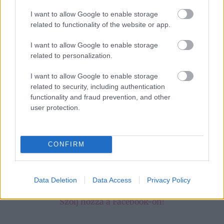
Felerősödnek az
házi szer, ami csodát tesz
I want to allow Google to enable storage
érzelmek
related to functionality of the website or app.
I want to allow Google to enable storage
Kövesd a Bien.hu cikkeit a
Google Hírek-ben
is!
related to personalization.
I want to allow Google to enable storage
BOLDOGSÁG
DÖNTÉS
ÉLET
ÉLETÚT
related to security, including authentication
functionality and fraud prevention, and other
FŐOLDALI SLIDER
JELEK
KIÉGÉS
VÁLTOZÁS
user protection.
CONFIRM
Data Deletion
Data Access
Privacy Policy
HOZZÁSZÓLÁSOK
Szólj hozzá a Facebook-on!