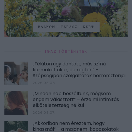
BALKON - TERASZ - KERT
IGAZ TÖRTÉNETEK
„Félúton úgy döntött, más színű
körmöket akar, de rögtön” –
Szépségipari szolgáltatók horrorsztorijai
2026.08.08.
„Minden nap beszéltünk, mégsem
engem választott” – érzelmi intimitás
elkötelezettség nélkül
2026.08.07.
„Akkoriban nem éreztem, hogy
kihasznál” – a majdnem-kapcsolatok