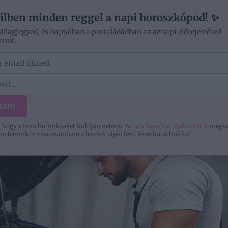
ilben minden reggel a napi horoszkópod! ✨
sillagjegyed, és hajnalban a postaládádban az aznapi előrejelzésed 
eink.
ÓD
OTTHON
SZERELEM
KIKAPCSOLÓDÁS
ozom
 hogy a Bien.hu hírlevelet küldjön nekem. Az
adatkezelési tájékoztatót
megis
m bármikor visszavonható a levelek alján lévő leiratkozó linkkel.