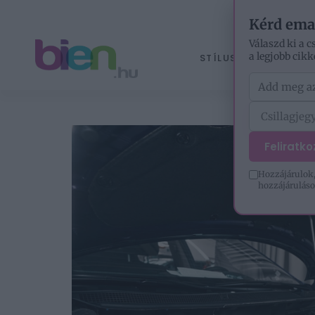
Kérd ema
Válaszd ki a c
a legjobb cikk
STÍLUS
ÉLETM
Feliratk
Hozzájárulok,
hozzájáruláso