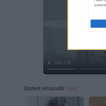
authenti
Ezeket olvassák
most