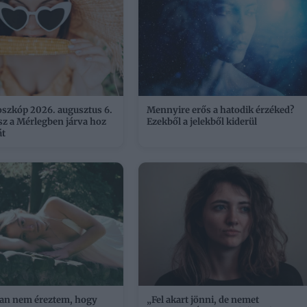
oszkóp 2026. augusztus 6.
Mennyire erős a hatodik érzéked?
sz a Mérlegben járva hoz
Ezekből a jelekből kiderül
át
an nem éreztem, hogy
„Fel akart jönni, de nemet