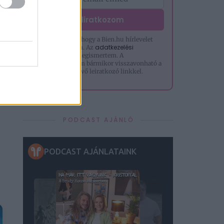
Feliratkozom
Hozzájárulok, hogy a Bien.hu hírlevelet
adatkezelési
küldjön nekem. Az
tájékoztatót
megismertem. A
hozzájárulásom bármikor visszavonható a
levelek alján lévő leiratkozó linkkel.
PODCAST AJÁNLÓ