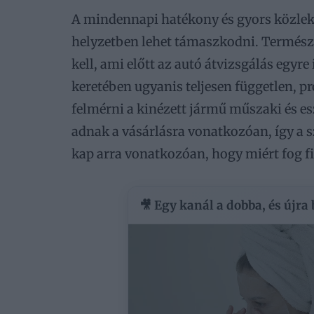
A mindennapi hatékony és gyors közlek
helyzetben lehet támaszkodni. Termész
kell, ami előtt az autó átvizsgálás egyr
keretében ugyanis teljesen független, p
felmérni a kinézett jármű műszaki és esz
adnak a vásárlásra vonatkozóan, így a s
kap arra vonatkozóan, hogy miért fog fiz
🎥 Egy kanál a dobba, és újra