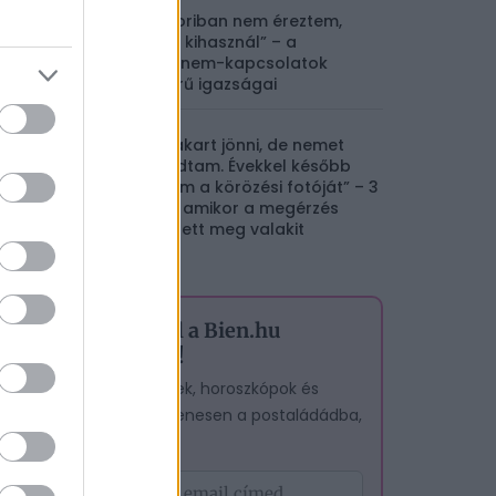
„Akkoriban nem éreztem,
hogy kihasznál” – a
majdnem-kapcsolatok
keserű igazságai
„Fel akart jönni, de nemet
mondtam. Évekkel később
láttam a körözési fotóját” – 3
eset, amikor a megérzés
mentett meg valakit
Iratkozz fel a Bien.hu
hírlevelére!
A legjobb cikkek, horoszkópok és
tesztek – egyenesen a postaládádba,
ingyen.