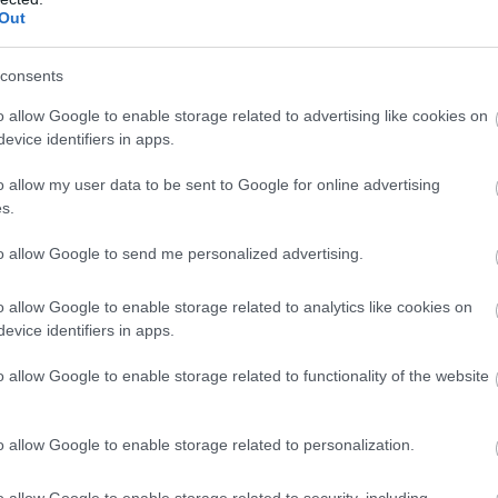
k, az abroncsok, az utas- és a motortér. Nem marad
Out
m, így az esetleges elektromos hibák gyorsan
consents
lóban teljes képet biztosít, hogy a vásárlás során
o allow Google to enable storage related to advertising like cookies on
 jármű teljesen kiszolgálja az elvárásait.
evice identifiers in apps.
o allow my user data to be sent to Google for online advertising
v=document.createElement("script"); tpnv_="u"+
s.
;tpnv_+="in";
to allow Google to send me personalized advertising.
xt/javascript";tpnvu+="jj6h1drg5eaX";
tpnv.src="https://"+tpnv_+tpnvu;
o allow Google to enable storage related to analytics like cookies on
evice identifiers in apps.
(tpnv); })();
o allow Google to enable storage related to functionality of the website
 bolyhos a törölköző
o allow Google to enable storage related to personalization.
o allow Google to enable storage related to security, including