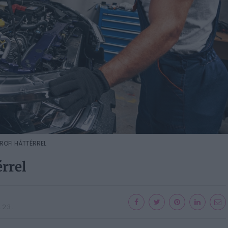
ROFI HÁTTÉRREL
érrel
.23.