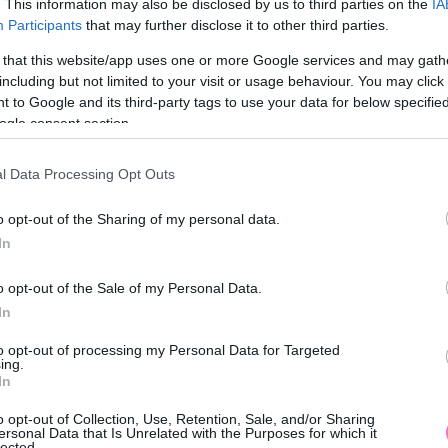
. This information may also be disclosed by us to third parties on the
IA
 általában csak az első szervizelés alkalmával derü
Participants
that may further disclose it to other third parties.
z autoallapot.hu csapatával
történik már az elején,
 that this website/app uses one or more Google services and may gath
including but not limited to your visit or usage behaviour. You may click 
smiért fizet, ami valójában nincs garantálva.
 to Google and its third-party tags to use your data for below specifi
nak hiányában ugyanúgy megoldható a felmérés,
ogle consent section.
ió készül.
l Data Processing Opt Outs
o opt-out of the Sharing of my personal data.
tvizsgálás?
In
o opt-out of the Sale of my Personal Data.
ső jegyek a fontosak, amit jól tudnak a kereskedők,
In
potot felfesteni az eladás idejére. Ezekre nagyon
to opt-out of processing my Personal Data for Targeted
ing.
t a rutinos csalók már jól ismernek. Az autó
In
 nem lesznek elegek. A folyamat kiterjed a
o opt-out of Collection, Use, Retention, Sale, and/or Sharing
nézésére, a rétegvizsgálatra egyaránt. Ezen túl pedig
ersonal Data that Is Unrelated with the Purposes for which it
lected.