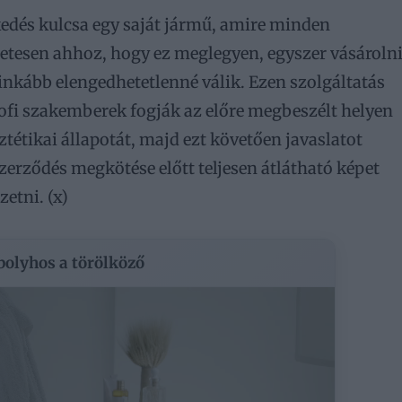
edés kulcsa egy saját jármű, amire minden
etesen ahhoz, hogy ez meglegyen, egyszer vásároln
e inkább elengedhetetlenné válik. Ezen szolgáltatás
rofi szakemberek fogják az előre megbeszélt helyen
tétikai állapotát, majd ezt követően javaslatot
zerződés megkötése előtt teljesen átlátható képet
etni. (x)
 bolyhos a törölköző