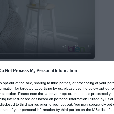
Do Not Process My Personal Information
újó hibák feltárására
to opt-out of the sale, sharing to third parties, or processing of your per
formation for targeted advertising by us, please use the below opt-out s
r selection. Please note that after your opt-out request is processed y
záma jelentős mértékben megnövekedett és a
eing interest-based ads based on personal information utilized by us or
kkenni. Sajnos a használt járművek esetében elég
disclosed to third parties prior to your opt-out. You may separately opt-
losure of your personal information by third parties on the IAB’s list of
nik meg olyan kocsik értékesítése, amik közel