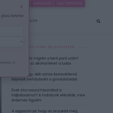
EZOTÉRIA
HOROSZKÓP
IGAZ TÖRTÉNETEK
×
– plusz hetente
HOROSZKÓP
LEGUTÓBBI BEJEGYZÉSEK
Bőrkiütés és migrén a kerti parti után?
mertem. A
Nem csak az alkohol lehet a ludas
3 csillagjegy, akik szinte észrevétlenül
képesek befolyásolni a gondolataidat
Évek óta rosszul használod a
hajbalzsamot? A fodrászok elárulták, mire
érdemes figyelni
4 aggasztó jel, hogy az anyukád még