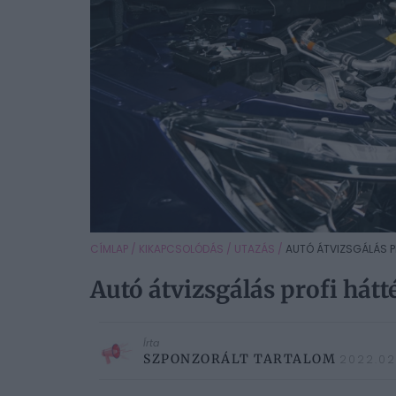
CÍMLAP
/
KIKAPCSOLÓDÁS
/
UTAZÁS
/
AUTÓ ÁTVIZSGÁLÁS P
Autó átvizsgálás profi hátt
Írta
SZPONZORÁLT TARTALOM
2022.02