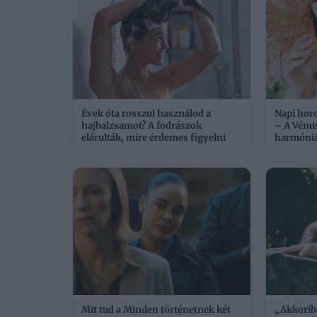
Évek óta rosszul használod a
Napi hor
hajbalzsamot? A fodrászok
– A Vénu
elárulták, mire érdemes figyelni
harmóni
Mit tud a Minden történetnek két
„Akkorib