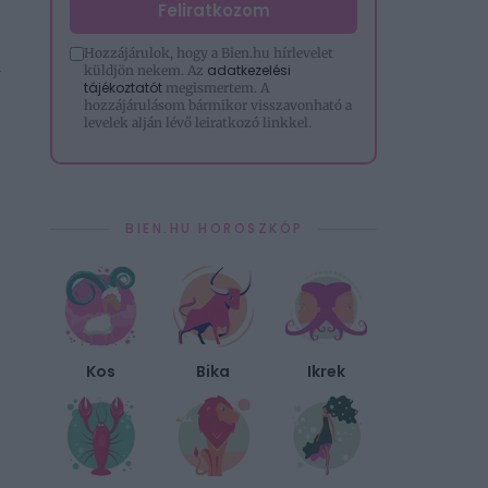
Feliratkozom
Hozzájárulok, hogy a Bien.hu hírlevelet
i
adatkezelési
küldjön nekem. Az
tájékoztatót
megismertem. A
hozzájárulásom bármikor visszavonható a
levelek alján lévő leiratkozó linkkel.
BIEN.HU HOROSZKÓP
Kos
Bika
Ikrek