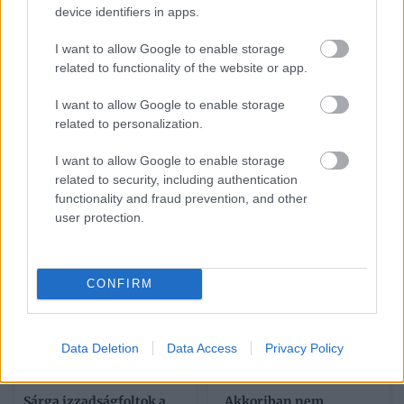
device identifiers in apps.
I want to allow Google to enable storage
related to functionality of the website or app.
I want to allow Google to enable storage
related to personalization.
Mit tud a Minden
Napi horoszkóp 2026.
történetnek két oldala
augusztus 7. – Nincs idő
I want to allow Google to enable storage
van, a Netflix idei eddigi
tétovázni
related to security, including authentication
legnézettebb, 104
functionality and fraud prevention, and other
milliószor megtekintett
user protection.
sorozata?
CONFIRM
Data Deletion
Data Access
Privacy Policy
Sárga izzadságfoltok a
„Akkoriban nem