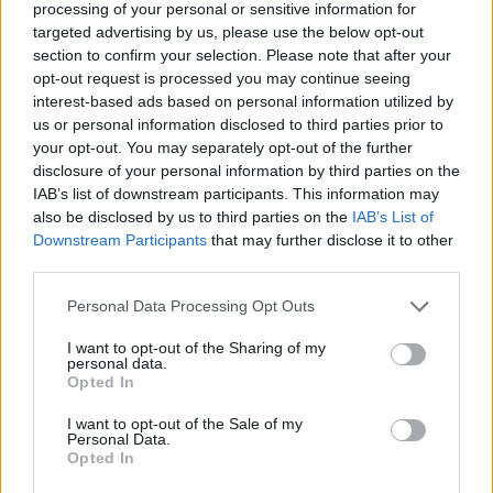
processing of your personal or sensitive information for
de a zsebében volt a kése, ezért hirtelen ötlettől
targeted advertising by us, please use the below opt-out
section to confirm your selection. Please note that after your
vezérelve megfenyegette vele a pénztárosnénit
opt-out request is processed you may continue seeing
és követelte tőle a kasszát is. Mi elhűlve
interest-based ads based on personal information utilized by
us or personal information disclosed to third parties prior to
hallgattuk, ő pedig nevetve mondta, hogy „jó
your opt-out. You may separately opt-out of the further
buli volt, tisztára, mint a filmeken”. Mikor
disclosure of your personal information by third parties on the
IAB’s list of downstream participants. This information may
közöltük vele, hogy undorító, amit tett és
also be disclosed by us to third parties on the
IAB’s List of
valószínűleg a néninek örök traumát okozott,
Downstream Participants
that may further disclose it to other
third parties.
akkor lehurrogott minket, hogy miért fújjuk fel
Please note that this website/app uses one or more Google
Personal Data Processing Opt Outs
a dolgot.
services and may gather and store information including but
not limited to your visit or usage behaviour. You may click to
I want to opt-out of the Sharing of my
personal data.
grant or deny consent to Google and its third-party tags to
A cikk folytatódik, lapozz!
Opted In
use your data for below specified purposes in below Google
consent section.
I want to opt-out of the Sale of my
Personal Data.
«
»
Opted In
1/4