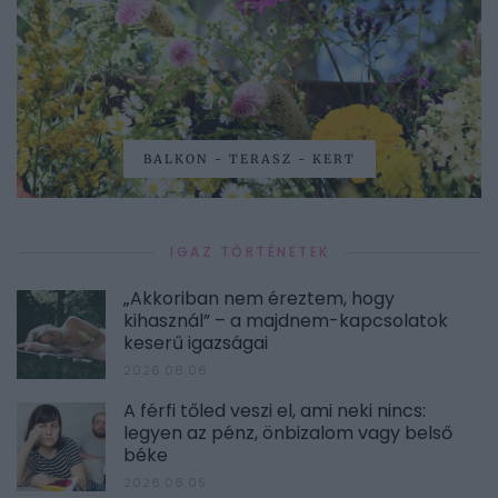
BALKON - TERASZ - KERT
IGAZ TÖRTÉNETEK
„Akkoriban nem éreztem, hogy
kihasznál” – a majdnem-kapcsolatok
keserű igazságai
2026.08.06.
A férfi tőled veszi el, ami neki nincs:
legyen az pénz, önbizalom vagy belső
béke
2026.08.05.