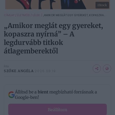
iStock
CÍMLAP
/
ÉLETMÓD
/
LÉLEK
/
„AMIKOR MEGLÁT EGY GYEREKET, KOPASZRA...
„Amikor meglát egy gyereket,
kopaszra nyírná” – A
legdurvább titkok
átlagemberektől
Írta
SZŐKE ANGÉLA
2025.08.19.
Állítsd be a
bient
megbízható forrásnak a
Google-ben!
Beállítom