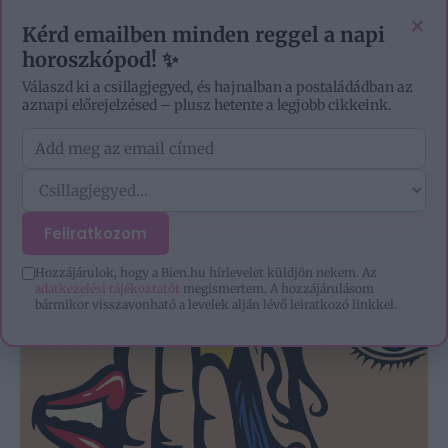
EZOTÉRIA
HOROSZKÓP
IGAZ TÖRTÉNETEK
×
Kérd emailben minden reggel a napi
horoszkópod! ✨
Válaszd ki a csillagjegyed, és hajnalban a postaládádban az
aznapi előrejelzésed – plusz hetente a legjobb cikkeink.
Feliratkozom
Hozzájárulok, hogy a Bien.hu hírlevelet küldjön nekem. Az
adatkezelési tájékoztatót
megismertem. A hozzájárulásom
bármikor visszavonható a levelek alján lévő leiratkozó linkkel.