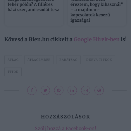
fehér pólón? A filléres
éreztem, hogy kihasznál”
házi szer, ami csodát tesz
– a majdnem-
kapcsolatok keserű
igazságai
Kövesd a Bien.hu cikkeit a
Google Hírek-ben
is!
ÁTLAG
ÁTLAGEMBER
BARÁTSÁG
DURVA TITKOK
TITOK
HOZZÁSZÓLÁSOK
Szólj hozzá a Facebook-on!