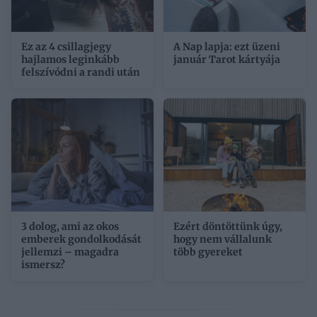
Ez az 4 csillagjegy
A Nap lapja: ezt üzeni
hajlamos leginkább
január Tarot kártyája
felszívódni a randi után
3 dolog, ami az okos
Ezért döntöttünk úgy,
emberek gondolkodását
hogy nem vállalunk
jellemzi – magadra
több gyereket
ismersz?