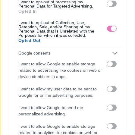
I want to opt-out of processing my
Personal Data for Targeted Advertising.
Opted In
I want to opt-out of Collection, Use,
Retention, Sale, and/or Sharing of my
Ezeket olvassák
most
Personal Data that Is Unrelated with the
Purposes for which it was collected.
Opted Out
Google consents
I want to allow Google to enable storage
related to advertising like cookies on web or
device identifiers in apps.
I want to allow my user data to be sent to
„Abszolút figyelmen
A férfi tőled veszi el, ami
Google for online advertising purposes.
kívül hagyta minden
neki nincs: legyen az
kérésem” – Ha már
pénz, önbizalom vagy
I want to allow Google to send me
háromszor kértél valamit
belső béke
personalized advertising.
a pasidtól hiába, akkor
sajnos nem törődik veled
I want to allow Google to enable storage
related to analytics like cookies on web or