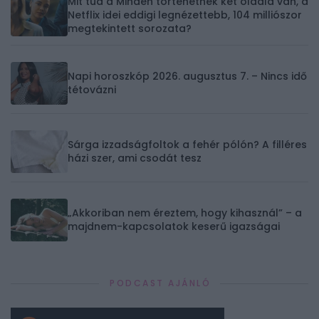
Mit tud a Minden történetnek két oldala van, a
Netflix idei eddigi legnézettebb, 104 milliószor
megtekintett sorozata?
Napi horoszkóp 2026. augusztus 7. – Nincs idő
tétovázni
Sárga izzadságfoltok a fehér pólón? A filléres
házi szer, ami csodát tesz
„Akkoriban nem éreztem, hogy kihasznál” – a
majdnem-kapcsolatok keserű igazságai
PODCAST AJÁNLÓ