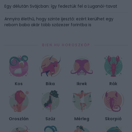
Egy délután Svájcban: így fedeztük fel a Luganói-tavat
Annyira élethű, hogy szinte ijesztő: ezért kerülhet egy
reborn baba akár több százezer forintba is
BIEN.HU HOROSZKÓP
Kos
Bika
Ikrek
Rák
Oroszlán
Szűz
Mérleg
Skorpió