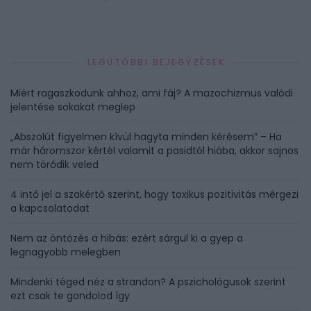
LEGUTÓBBI BEJEGYZÉSEK
Miért ragaszkodunk ahhoz, ami fáj? A mazochizmus valódi
jelentése sokakat meglep
„Abszolút figyelmen kívül hagyta minden kérésem” – Ha
már háromszor kértél valamit a pasidtól hiába, akkor sajnos
nem törődik veled
4 intő jel a szakértő szerint, hogy toxikus pozitivitás mérgezi
a kapcsolatodat
Nem az öntözés a hibás: ezért sárgul ki a gyep a
legnagyobb melegben
Mindenki téged néz a strandon? A pszichológusok szerint
ezt csak te gondolod így