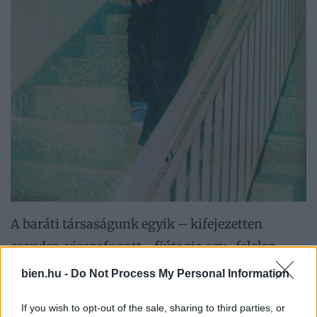
A baráti társaságunk egyik – kifejezetten
csendes, visszafogott - fiútagja egy „felelsz
vagy mersz” játék alkalmával mesélte, hogy
bien.hu -
Do Not Process My Personal Information
tiniként kirabolt egy boltot. Bringatúrán volt,
If you wish to opt-out of the sale, sharing to third parties, or
csak beugrott egy kis falusi üzletbe egy üdítőért,