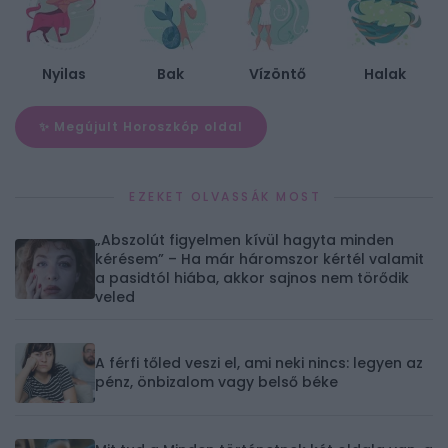
Nyilas
Bak
Vízöntő
Halak
✨ Megújult Horoszkóp oldal
EZEKET OLVASSÁK MOST
„Abszolút figyelmen kívül hagyta minden
kérésem” – Ha már háromszor kértél valamit
a pasidtól hiába, akkor sajnos nem törődik
veled
A férfi tőled veszi el, ami neki nincs: legyen az
pénz, önbizalom vagy belső béke