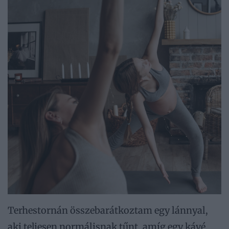
Terhestornán összebarátkoztam egy lánnyal,
aki teljesen normálisnak tűnt, amíg egy kávé