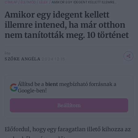
CÍMLAP
/
ÉLETMÓD
/
LÉLEK
/
AMIKOR EGY IDEGENT KELLETT ILLEMRE...
Amikor egy idegent kellett
illemre intened, ha már otthon
nem tanították meg. 10 történet
Írta
SZŐKE ANGÉLA
2024.12.15.
Állítsd be a
bient
megbízható forrásnak a
Google-ben!
Beállítom
Előfordul, hogy egy faragatlan illető kihozza az