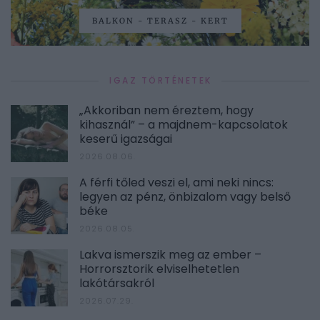
BALKON - TERASZ - KERT
IGAZ TÖRTÉNETEK
„Akkoriban nem éreztem, hogy
kihasznál” – a majdnem-kapcsolatok
keserű igazságai
2026.08.06.
A férfi tőled veszi el, ami neki nincs:
legyen az pénz, önbizalom vagy belső
béke
2026.08.05.
Lakva ismerszik meg az ember –
Horrorsztorik elviselhetetlen
lakótársakról
2026.07.29.