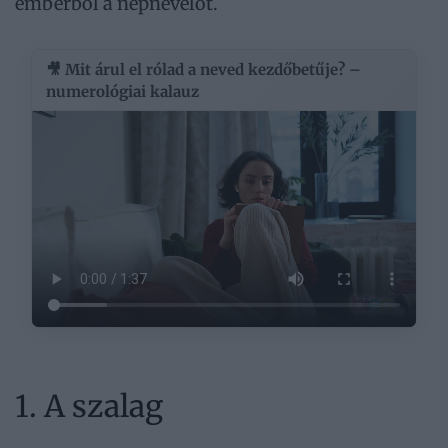
emberből a népnevelőt.
🎥 Mit árul el rólad a neved kezdőbetűje? –
numerológiai kalauz
1. A szalag