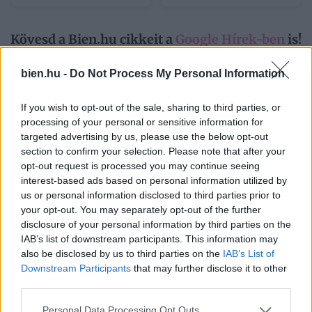
Kövesd a Bien.hu cikkeit a
Google Hírek-ben
is!
bien.hu -
Do Not Process My Personal Information
ÉLETHELYZETEK
IGAZ TÖRTÉNETEK
ILLEM
If you wish to opt-out of the sale, sharing to third parties, or
TÁRSADALMI VISELKEDÉS
processing of your personal or sensitive information for
targeted advertising by us, please use the below opt-out
section to confirm your selection. Please note that after your
opt-out request is processed you may continue seeing
interest-based ads based on personal information utilized by
us or personal information disclosed to third parties prior to
your opt-out. You may separately opt-out of the further
HOZZÁSZÓLÁSOK
disclosure of your personal information by third parties on the
IAB’s list of downstream participants. This information may
Szólj hozzá a Facebook-on!
also be disclosed by us to third parties on the
IAB’s List of
Downstream Participants
that may further disclose it to other
third parties.
Please note that this website/app uses one or more Google
Personal Data Processing Opt Outs