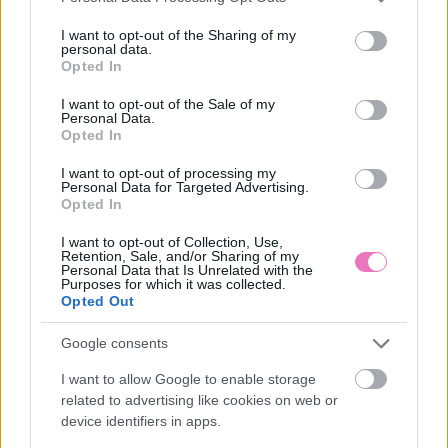
LEGUTÓBBI BEJEGYZÉSEK
services and may gather and store information including but
not limited to your visit or usage behaviour. You may click to
I want to opt-out of the Sharing of my
personal data.
4 csillagjegy, akiket a nyári forróság ráz fel az unalomból
grant or deny consent to Google and its third-party tags to
Opted In
use your data for below specified purposes in below Google
Ha nyáron születtél, egy különleges spirituális ajándékkal
consent section.
I want to opt-out of the Sale of my
érkeztél a világra
Personal Data.
Opted In
Sárga izzadságfolt a nyári fehér pólón? A filléres házi szer,
I want to opt-out of processing my
ami valóban működik
Personal Data for Targeted Advertising.
Opted In
Amióta egy citromot teszek a hűtőbe, megszűntek a
I want to opt-out of Collection, Use,
kellemetlen szagok – Íme a trükköm
Retention, Sale, and/or Sharing of my
Personal Data that Is Unrelated with the
Purposes for which it was collected.
A rossz alvás tényleg megállíthatja a zsírégetést? Ezt
Opted Out
mondja róla a fitneszedző
Google consents
A „mommy brain” mítosz nyomában: Tényleg elbutulnak az
anyák gyerekvállalás után?
I want to allow Google to enable storage
related to advertising like cookies on web or
Nem véletlen, hogy nem illik rád a csillagjegyed leírása: a
device identifiers in apps.
dekanátus elárulja, miért