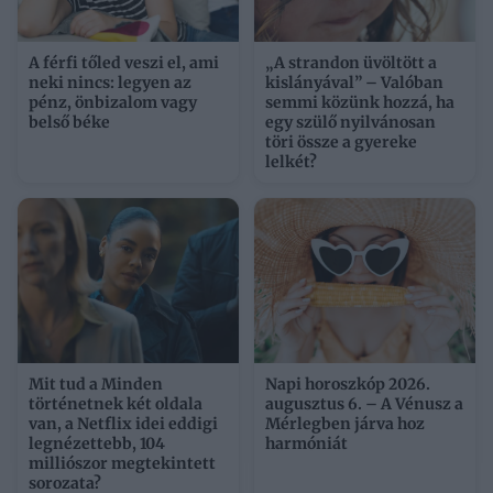
A férfi tőled veszi el, ami
„A strandon üvöltött a
neki nincs: legyen az
kislányával” – Valóban
pénz, önbizalom vagy
semmi közünk hozzá, ha
belső béke
egy szülő nyilvánosan
töri össze a gyereke
lelkét?
Mit tud a Minden
Napi horoszkóp 2026.
történetnek két oldala
augusztus 6. – A Vénusz a
van, a Netflix idei eddigi
Mérlegben járva hoz
legnézettebb, 104
harmóniát
milliószor megtekintett
sorozata?