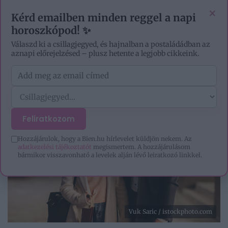
EZOTÉRIA
HOROSZKÓP
IGAZ TÖRTÉNETEK
×
Kérd emailben minden reggel a napi
horoszkópod! ✨
Válaszd ki a csillagjegyed, és hajnalban a postaládádban az
aznapi előrejelzésed – plusz hetente a legjobb cikkeink.
Feliratkozom
Hozzájárulok, hogy a Bien.hu hírlevelet küldjön nekem. Az
adatkezelési tájékoztatót
megismertem. A hozzájárulásom
bármikor visszavonható a levelek alján lévő leiratkozó linkkel.
Vuk Saric / istockphoto.com