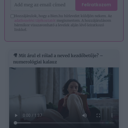
Feliratkozom
Hozzájárulok, hogy a Bien.hu hírlevelet küldjön nekem. Az
adatkezelési tájékoztatót
megismertem. A hozzájárulásom
bármikor visszavonható a levelek alján lévő leiratkozó
linkkel.
🎥 Mit árul el rólad a neved kezdőbetűje? –
numerológiai kalauz