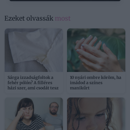
Ezeket olvassák
most
Sárga izzadságfoltok a
10 nyári ombre köröm, ha
fehér pólón? A filléres
imádod a színes
házi szer, ami csodát tesz
manikűrt