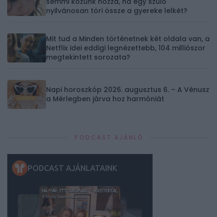
semmi közünk hozzá, ha egy szülő
nyilvánosan töri össze a gyereke lelkét?
Mit tud a Minden történetnek két oldala van, a
Netflix idei eddigi legnézettebb, 104 milliószor
megtekintett sorozata?
Napi horoszkóp 2026. augusztus 6. – A Vénusz
a Mérlegben járva hoz harmóniát
PODCAST AJÁNLÓ