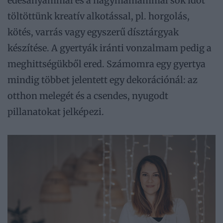
édesanyámmal és a nagymamámmal sok időt
töltöttünk kreatív alkotással, pl. horgolás,
kötés, varrás vagy egyszerű dísztárgyak
készítése. A gyertyák iránti vonzalmam pedig a
meghittségükből ered. Számomra egy gyertya
mindig többet jelentett egy dekorációnál: az
otthon melegét és a csendes, nyugodt
pillanatokat jelképezi.