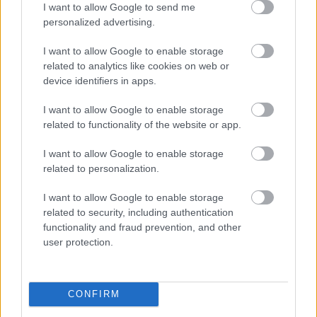
I want to allow Google to send me
elengedés és befejezés
egyszerű lépésben
personalized advertising.
I want to allow Google to enable storage
related to analytics like cookies on web or
device identifiers in apps.
I want to allow Google to enable storage
related to functionality of the website or app.
Sárga izzadságfoltok a
„Tudtam, hogy nem fogja
I want to allow Google to enable storage
fehér pólón? A filléres
időben megetetni a
related to personalization.
házi szer, ami csodát tesz
gyerekeket és minden
borul” – Control freak
I want to allow Google to enable storage
vagy, vagy csak a férjed
related to security, including authentication
megbízhatatlan?
functionality and fraud prevention, and other
user protection.
Kövesd a Bien.hu cikkeit a
Google Hírek-ben
is!
CONFIRM
EGYEDI GYERTYÁK
INTERJÚ
MAGYAR VÁLLALKOZÁSOK