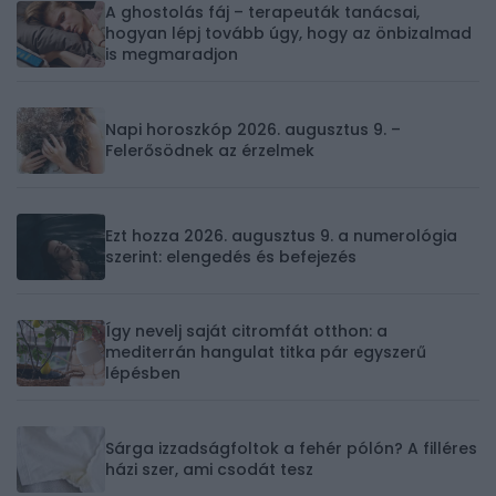
A ghostolás fáj – terapeuták tanácsai,
hogyan lépj tovább úgy, hogy az önbizalmad
is megmaradjon
Napi horoszkóp 2026. augusztus 9. –
Felerősödnek az érzelmek
Ezt hozza 2026. augusztus 9. a numerológia
szerint: elengedés és befejezés
Így nevelj saját citromfát otthon: a
mediterrán hangulat titka pár egyszerű
lépésben
Sárga izzadságfoltok a fehér pólón? A filléres
házi szer, ami csodát tesz