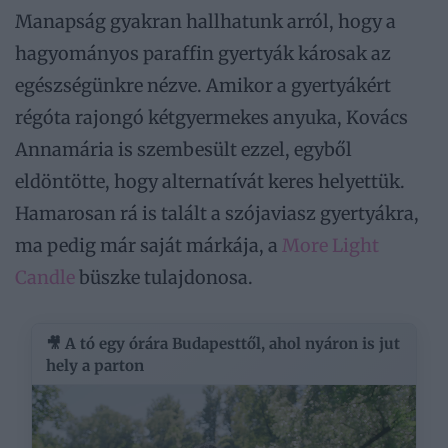
Manapság gyakran hallhatunk arról, hogy a
hagyományos paraffin gyertyák károsak az
egészségünkre nézve. Amikor a gyertyákért
régóta rajongó kétgyermekes anyuka, Kovács
Annamária is szembesült ezzel, egyből
eldöntötte, hogy alternatívát keres helyettük.
Hamarosan rá is talált a szójaviasz gyertyákra,
ma pedig már saját márkája, a
More Light
Candle
büszke tulajdonosa.
🎥 A tó egy órára Budapesttől, ahol nyáron is jut
hely a parton