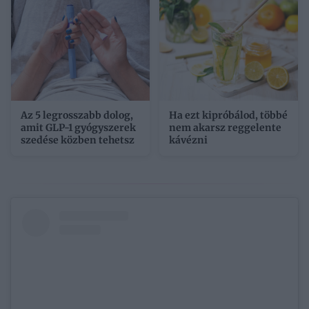
Az 5 legrosszabb dolog,
Ha ezt kipróbálod, többé
amit GLP-1 gyógyszerek
nem akarsz reggelente
szedése közben tehetsz
kávézni