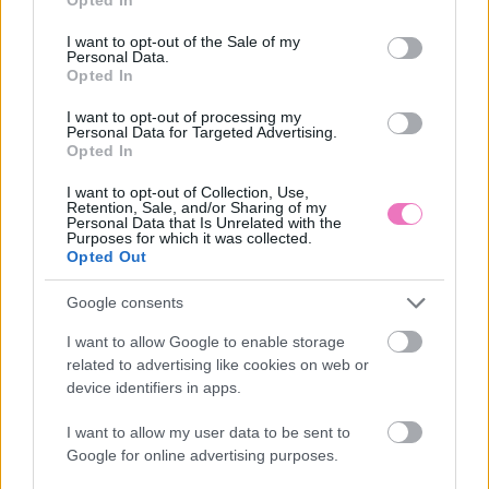
use your data for below specified purposes in below Google
consent section.
I want to opt-out of the Sale of my
Personal Data.
Opted In
I want to opt-out of processing my
Personal Data for Targeted Advertising.
A ghostolás fáj –
Napi horoszkóp 2026.
Opted In
terapeuták tanácsai,
augusztus 9. –
hogyan lépj tovább úgy,
Felerősödnek az
I want to opt-out of Collection, Use,
hogy az önbizalmad is
érzelmek
Retention, Sale, and/or Sharing of my
Personal Data that Is Unrelated with the
megmaradjon
Purposes for which it was collected.
Opted Out
Google consents
I want to allow Google to enable storage
related to advertising like cookies on web or
device identifiers in apps.
I want to allow my user data to be sent to
Ezt hozza 2026.
Így nevelj saját citromfát
Google for online advertising purposes.
augusztus 9. a
otthon: a mediterrán
numerológia szerint:
hangulat titka pár