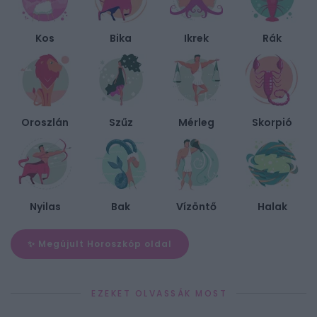
Kos
Bika
Ikrek
Rák
Oroszlán
Szűz
Mérleg
Skorpió
Nyilas
Bak
Vízöntő
Halak
✨ Megújult Horoszkóp oldal
EZEKET OLVASSÁK MOST