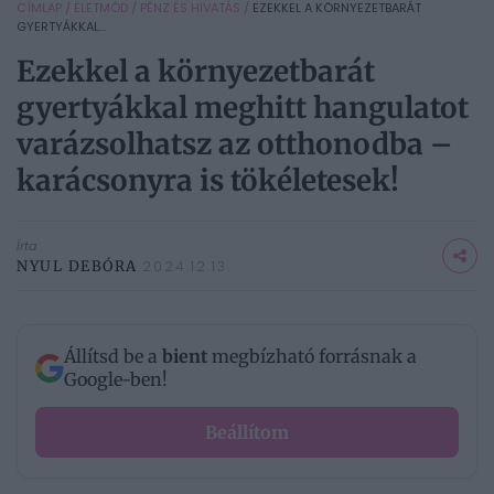
CÍMLAP
/
ÉLETMÓD
/
PÉNZ ÉS HIVATÁS
/
EZEKKEL A KÖRNYEZETBARÁT
GYERTYÁKKAL...
Ezekkel a környezetbarát
gyertyákkal meghitt hangulatot
varázsolhatsz az otthonodba –
karácsonyra is tökéletesek!
Írta
NYUL DEBÓRA
2024.12.13.
Állítsd be a
bient
megbízható forrásnak a
Google-ben!
Beállítom