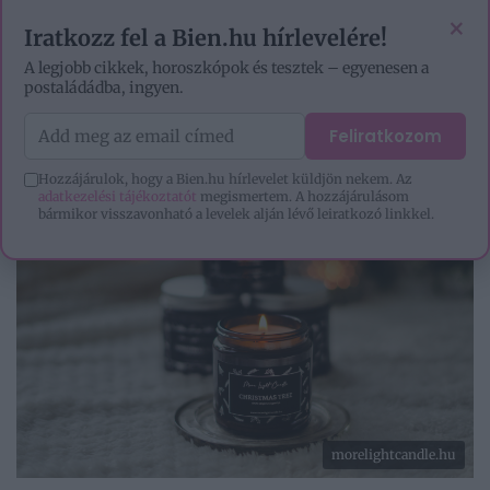
VIDEÓK
EZOTÉRIA
HOROSZKÓP
IGAZ TÖRTÉNETEK
×
Iratkozz fel a Bien.hu hírlevelére!
A legjobb cikkek, horoszkópok és tesztek – egyenesen a
postaládádba, ingyen.
Feliratkozom
Hozzájárulok, hogy a Bien.hu hírlevelet küldjön nekem. Az
adatkezelési tájékoztatót
megismertem. A hozzájárulásom
bármikor visszavonható a levelek alján lévő leiratkozó linkkel.
morelightcandle.hu