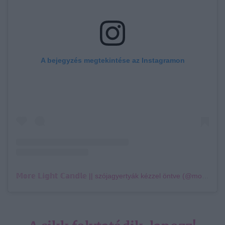
A bejegyzés megtekintése az Instagramon
𝕄𝕠𝕣𝕖 𝕃𝕚𝕘𝕙𝕥 ℂ𝕒𝕟𝕕𝕝𝕖 || szójagyertyák kézzel öntve (@morelightcandle) által megosztott bejegyzés