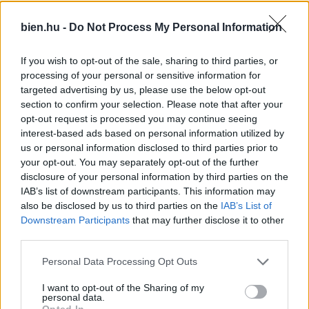
bien.hu -
Do Not Process My Personal Information
🎥 A legerősebb csillagjegy párosok, akik
tökéletes házastársak lesznek
If you wish to opt-out of the sale, sharing to third parties, or
processing of your personal or sensitive information for
targeted advertising by us, please use the below opt-out
section to confirm your selection. Please note that after your
opt-out request is processed you may continue seeing
interest-based ads based on personal information utilized by
us or personal information disclosed to third parties prior to
your opt-out. You may separately opt-out of the further
disclosure of your personal information by third parties on the
IAB’s list of downstream participants. This information may
also be disclosed by us to third parties on the
IAB’s List of
Downstream Participants
that may further disclose it to other
third parties.
Ezeket olvassák
most
Please note that this website/app uses one or more Google
Personal Data Processing Opt Outs
services and may gather and store information including but
not limited to your visit or usage behaviour. You may click to
I want to opt-out of the Sharing of my
personal data.
grant or deny consent to Google and its third-party tags to
Opted In