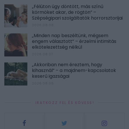
„Félúton úgy döntött, más színű
körmöket akar, de rögtön” –
Szépségipari szolgáltatók horrorsztorijai
2026.08.08.
„Minden nap beszéltünk, mégsem
engem választott” – érzelmi intimitás
elkötelezettség nélkül
2026.08.07.
„Akkoriban nem éreztem, hogy
kihasznál” – a majdnem-kapcsolatok
keserű igazságai
2026.08.06.
IRATKOZZ FEL ÉS KÖVESS!