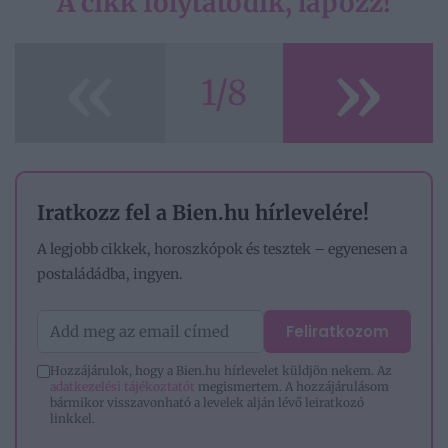
A cikk folytatódik, lapozz!
«
»
1/8
Iratkozz fel a Bien.hu hírlevelére!
A legjobb cikkek, horoszkópok és tesztek – egyenesen a
postaládádba, ingyen.
Feliratkozom
Hozzájárulok, hogy a Bien.hu hírlevelet küldjön nekem. Az
adatkezelési tájékoztatót
megismertem. A hozzájárulásom
bármikor visszavonható a levelek alján lévő leiratkozó
linkkel.