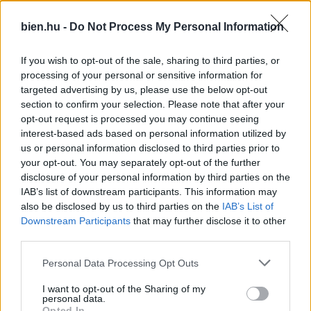
bien.hu -
Do Not Process My Personal Information
A cikk folytatódik, lapozz!
If you wish to opt-out of the sale, sharing to third parties, or
processing of your personal or sensitive information for
«
»
targeted advertising by us, please use the below opt-out
1/6
section to confirm your selection. Please note that after your
opt-out request is processed you may continue seeing
interest-based ads based on personal information utilized by
us or personal information disclosed to third parties prior to
your opt-out. You may separately opt-out of the further
disclosure of your personal information by third parties on the
Iratkozz fel a Bien.hu hírlevelére!
IAB’s list of downstream participants. This information may
also be disclosed by us to third parties on the
IAB’s List of
A legjobb cikkek, horoszkópok és tesztek – egyenesen a
Downstream Participants
that may further disclose it to other
postaládádba, ingyen.
third parties.
Please note that this website/app uses one or more Google
Personal Data Processing Opt Outs
Feliratkozom
services and may gather and store information including but
not limited to your visit or usage behaviour. You may click to
I want to opt-out of the Sharing of my
personal data.
Hozzájárulok, hogy a Bien.hu hírlevelet küldjön nekem. Az
grant or deny consent to Google and its third-party tags to
Opted In
adatkezelési tájékoztatót
megismertem. A hozzájárulásom