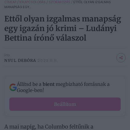
CÍMLAP
/
KIKAPCSOLÓDÁS
/
SZÓRAKOZÁS
/
ETTŐL OLYAN IZGALMAS
MANAPSÁG EGY...
Ettől olyan izgalmas manapság
egy igazán jó krimi – Ludányi
Bettina írónő válaszol
Írta
NYUL DEBÓRA
2023.11.11.
Állítsd be a
bient
megbízható forrásnak a
Google-ben!
Beállítom
A mai napig, ha Columbo feltűnik a