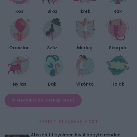
Kos
Bika
Ikrek
Rák
Oroszlán
Szűz
Mérleg
Skorpió
Nyilas
Bak
Vízöntő
Halak
✨ Megújult Horoszkóp oldal
EZEKET OLVASSÁK MOST
„Abszolút figyelmen kívül hagyta minden