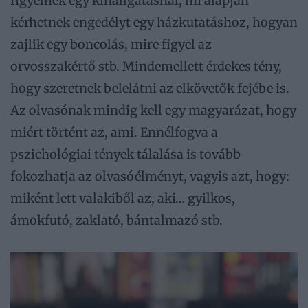
figyelnek egy kihallgatásnál, mi alapján
kérhetnek engedélyt egy házkutatáshoz, hogyan
zajlik egy boncolás, mire figyel az
orvosszakértő stb. Mindemellett érdekes tény,
hogy szeretnek belelátni az elkövetők fejébe is.
Az olvasónak mindig kell egy magyarázat, hogy
miért történt az, ami. Ennélfogva a
pszichológiai tények tálalása is tovább
fokozhatja az olvasóélményt, vagyis azt, hogy:
miként lett valakiből az, aki… gyilkos,
ámokfutó, zaklató, bántalmazó stb.