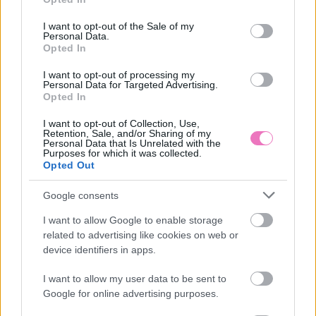
use your data for below specified purposes in below Google
bármikor visszavonható a levelek alján lévő leiratkozó
consent section.
linkkel.
I want to opt-out of the Sale of my
Personal Data.
Opted In
I want to opt-out of processing my
Personal Data for Targeted Advertising.
🎥 Jobb ember vagy, mint hinnéd, ha ez az 5
Opted In
dolog jellemző rád
I want to opt-out of Collection, Use,
Retention, Sale, and/or Sharing of my
Personal Data that Is Unrelated with the
Purposes for which it was collected.
Opted Out
Google consents
I want to allow Google to enable storage
related to advertising like cookies on web or
device identifiers in apps.
I want to allow my user data to be sent to
Google for online advertising purposes.
Ezeket olvassák
most