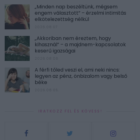
„Minden nap beszéltünk, mégsem
engem választott” – érzelmi intimitás
elkötelezettség nélkül
2026.08.07.
„Akkoriban nem éreztem, hogy
kihasznál” – a majdnem-kapcsolatok
keserű igazságai
2026.08.06.
A férfi tőled veszi el, ami neki nincs:
legyen az pénz, önbizalom vagy belső
béke
2026.08.05.
IRATKOZZ FEL ÉS KÖVESS!