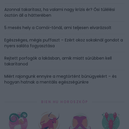
Azonnal takarítasz, ha valami nagy krízis ér? Ősi túlélési
ösztön áll a hátterében
5 mesés hely a Comói-tónál, ami teljesen elvarázsolt
Egészséges, mégis puffaszt – Ezért okoz sokaknál gondot a
nyers saláta fogyasztása
Rejtett porfogók a lakásban, amik miatt sűrűbben kell
takarítanod
Miért rajongunk ennyire a megtörtént bűnügyekért – és
hogyan hatnak a mentális egészségünkre
BIEN.HU HOROSZKÓP