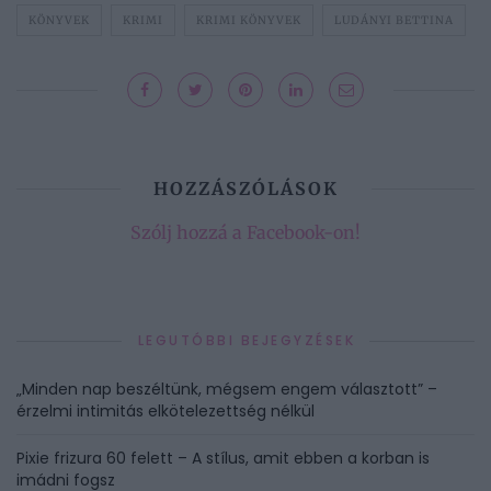
KÖNYVEK
KRIMI
KRIMI KÖNYVEK
LUDÁNYI BETTINA
HOZZÁSZÓLÁSOK
Szólj hozzá a Facebook-on!
LEGUTÓBBI BEJEGYZÉSEK
„Minden nap beszéltünk, mégsem engem választott” –
érzelmi intimitás elkötelezettség nélkül
Pixie frizura 60 felett – A stílus, amit ebben a korban is
imádni fogsz