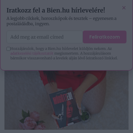
VIDEÓK
EZOTÉRIA
HOROSZKÓP
IGAZ TÖRTÉNETEK
×
Iratkozz fel a Bien.hu hírlevelére!
A legjobb cikkek, horoszkópok és tesztek – egyenesen a
postaládádba, ingyen.
Feliratkozom
Hozzájárulok, hogy a Bien.hu hírlevelet küldjön nekem. Az
adatkezelési tájékoztatót
megismertem. A hozzájárulásom
bármikor visszavonható a levelek alján lévő leiratkozó linkkel.