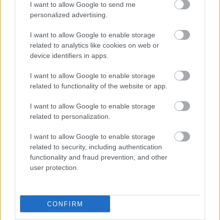
I want to allow Google to send me
personalized advertising.
I want to allow Google to enable storage
related to analytics like cookies on web or
device identifiers in apps.
I want to allow Google to enable storage
related to functionality of the website or app.
„Abszolút figyelmen
Sárga izzadságfoltok a
kívül hagyta minden
fehér pólón? A filléres
I want to allow Google to enable storage
kérésem” – Ha már
házi szer, ami csodát tesz
related to personalization.
háromszor kértél valamit
a pasidtól hiába, akkor
I want to allow Google to enable storage
sajnos nem törődik veled
related to security, including authentication
functionality and fraud prevention, and other
user protection.
CONFIRM