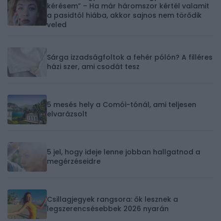
kérésem” – Ha már háromszor kértél valamit
a pasidtól hiába, akkor sajnos nem törődik
veled
Sárga izzadságfoltok a fehér pólón? A filléres
házi szer, ami csodát tesz
5 mesés hely a Comói-tónál, ami teljesen
elvarázsolt
5 jel, hogy ideje lenne jobban hallgatnod a
megérzéseidre
Csillagjegyek rangsora: ők lesznek a
legszerencsésebbek 2026 nyarán