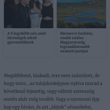
A 9 legcikibb név, amit
Bármerre fordulsz,
hírességek adtak
csodát találsz.
gyermeküknek
Magyarország
legcsodálatosabb
nemzeti parkjai
Megdöbbent, kiakadt, erre nem számított, de
hogy mire… az tulajdonképpen nyitva marad a
következő fejezetig, vagy váltott szemszög
esetén akár még tovább. Vagy a nyomozó épp
kap egy hívást, és azt „látjuk” olvasóként,