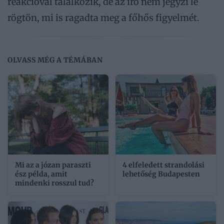
reakcióval találkozik, de az író nem jegyzi le
rögtön, mi is ragadta meg a főhős figyelmét.
OLVASS MÉG A TÉMÁBAN
Mi az a józan paraszti
4 elfeledett strandolási
ész példa, amit
lehetőség Budapesten
mindenki rosszul tud?