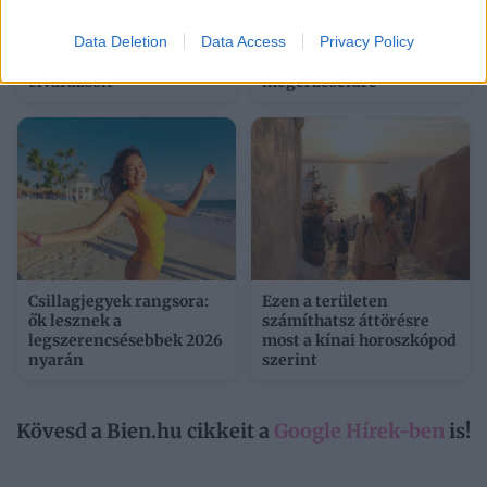
Data Deletion
Data Access
Privacy Policy
5 mesés hely a Comói-
5 jel, hogy ideje lenne
tónál, ami teljesen
jobban hallgatnod a
elvarázsolt
megérzéseidre
Csillagjegyek rangsora:
Ezen a területen
ők lesznek a
számíthatsz áttörésre
legszerencsésebbek 2026
most a kínai horoszkópod
nyarán
szerint
Kövesd a Bien.hu cikkeit a
Google Hírek-ben
is!