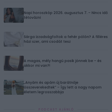
Napi horoszkóp 2026. augusztus 7. – Nincs idő
tétovázni
Sárga izzadságfoltok a fehér pólón? A filléres
házi szer, ami csodát tesz
A magas, mély hangú pasik jönnek be – és
akkor mi van?!
„Anyám és apám új barátnője
összeverekedtek” – Így lett a nagy napom
életem legrosszabbja
PODCAST AJÁNLÓ