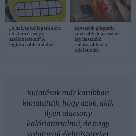
„A helyes kollégám előtt
Kevesebb görgetés,
elestem és végig
kevesebb depresszió:
szellentettem” A
Így használd
legkínosabb emlékek
tudatosabban a
telefonodat
Kutatások már korábban
kimutatták, hogy azok, akik
ilyen alacsony
kalóriatartalmú, de nagy
volumenű élelmiszereket