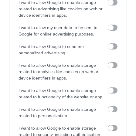
I want to allow Google to enable storage
related to advertising like cookies on web or
device identifiers in apps.
I want to allow my user data to be sent to
Google for online advertising purposes.
A magas, mély hangú
„Anyám és apám új
pasik jönnek be – és
barátnője
I want to allow Google to send me
akkor mi van?!
összeverekedtek” – Így
personalized advertising.
lett a nagy napom életem
legrosszabbja
I want to allow Google to enable storage
related to analytics like cookies on web or
device identifiers in apps.
Kövesd a Bien.hu cikkeit a
Google Hírek-ben
is!
I want to allow Google to enable storage
related to functionality of the website or app.
FOGYÁS
FOGYÓKÚRA
KALÓRIASZÁMLÁLÁS
I want to allow Google to enable storage
related to personalization.
I want to allow Google to enable storage
related to security, including authentication