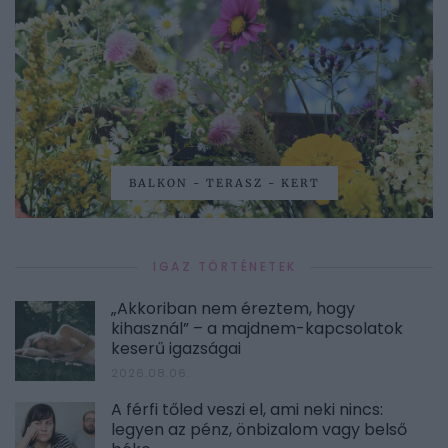
BALKON - TERASZ - KERT
IGAZ TÖRTÉNETEK
„Akkoriban nem éreztem, hogy
kihasznál” – a majdnem-kapcsolatok
keserű igazságai
2026.08.06.
A férfi tőled veszi el, ami neki nincs:
legyen az pénz, önbizalom vagy belső