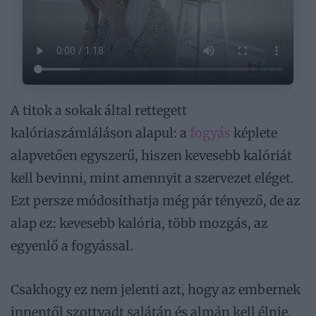
A titok a sokak által rettegett
kalóriaszámláláson alapul: a
fogyás
képlete
alapvetően egyszerű, hiszen kevesebb kalóriát
kell bevinni, mint amennyit a szervezet eléget.
Ezt persze módosíthatja még pár tényező, de az
alap ez: kevesebb kalória, több mozgás, az
egyenlő a fogyással.
Csakhogy ez nem jelenti azt, hogy az embernek
innentől szottyadt salátán és almán kell élnie,