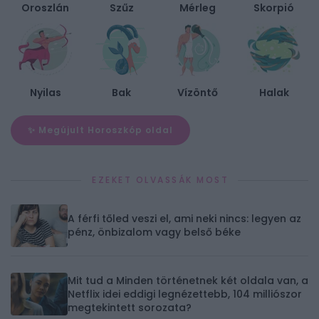
Oroszlán
Szűz
Mérleg
Skorpió
Nyilas
Bak
Vízöntő
Halak
✨ Megújult Horoszkóp oldal
EZEKET OLVASSÁK MOST
A férfi tőled veszi el, ami neki nincs: legyen az
pénz, önbizalom vagy belső béke
Mit tud a Minden történetnek két oldala van, a
Netflix idei eddigi legnézettebb, 104 milliószor
megtekintett sorozata?