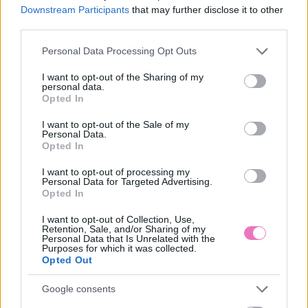
Downstream Participants
that may further disclose it to other
third parties.
A férfi tőled veszi el, ami
Mit tud a Minden
neki nincs: legyen az
történetnek két oldala
Please note that this website/app uses one or more Google
Personal Data Processing Opt Outs
pénz, önbizalom vagy
van, a Netflix idei eddigi
services and may gather and store information including but
belső béke
legnézettebb, 104
not limited to your visit or usage behaviour. You may click to
I want to opt-out of the Sharing of my
milliószor megtekintett
personal data.
grant or deny consent to Google and its third-party tags to
sorozata?
Opted In
use your data for below specified purposes in below Google
consent section.
I want to opt-out of the Sale of my
Personal Data.
Opted In
I want to opt-out of processing my
Personal Data for Targeted Advertising.
Opted In
I want to opt-out of Collection, Use,
Retention, Sale, and/or Sharing of my
Napi horoszkóp 2026.
Sárga izzadságfoltok a
Personal Data that Is Unrelated with the
Purposes for which it was collected.
augusztus 7. – Nincs idő
fehér pólón? A filléres
Opted Out
tétovázni
házi szer, ami csodát tesz
Google consents