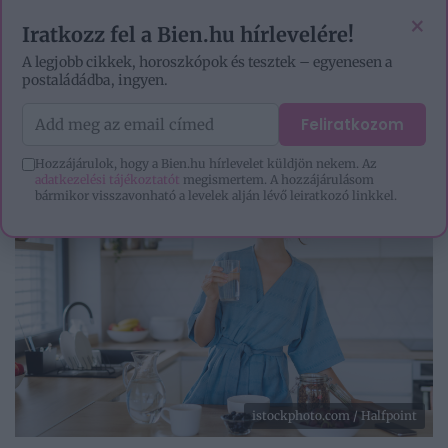
EZOTÉRIA
HOROSZKÓP
IGAZ TÖRTÉNETEK
×
Iratkozz fel a Bien.hu hírlevelére!
A legjobb cikkek, horoszkópok és tesztek – egyenesen a
postaládádba, ingyen.
Feliratkozom
Hozzájárulok, hogy a Bien.hu hírlevelet küldjön nekem. Az
adatkezelési tájékoztatót
megismertem. A hozzájárulásom
bármikor visszavonható a levelek alján lévő leiratkozó linkkel.
istockphoto.com / Halfpoint