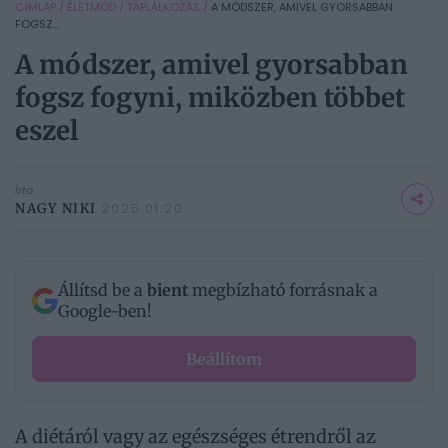
CÍMLAP
/
ÉLETMÓD
/
TÁPLÁLKOZÁS
/
A MÓDSZER, AMIVEL GYORSABBAN
FOGSZ...
A módszer, amivel gyorsabban
fogsz fogyni, miközben többet
eszel
Írta
NAGY NIKI
2025.01.20.
Állítsd be a
bient
megbízható forrásnak a
Google-ben!
Beállítom
A diétáról vagy az egészséges étrendről az