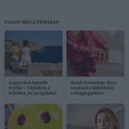
OLVASS MÉG A TÉMÁBAN
A gyerekek hatodik
Randi horoszkóp: ilyen
érzéke – Tápláljuk a
randizni a különböző
lelküket, ne az egojukat
csillagjegyekkel