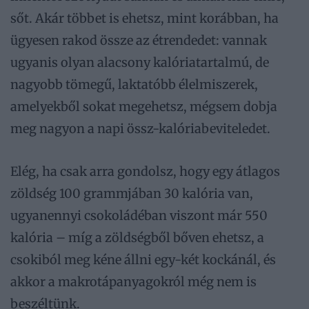
sőt. Akár többet is ehetsz, mint korábban, ha
ügyesen rakod össze az étrendedet: vannak
ugyanis olyan alacsony kalóriatartalmú, de
nagyobb tömegű, laktatóbb élelmiszerek,
amelyekből sokat megehetsz, mégsem dobja
meg nagyon a napi össz-kalóriabeviteledet.
Elég, ha csak arra gondolsz, hogy egy átlagos
zöldség 100 grammjában 30 kalória van,
ugyanennyi csokoládéban viszont már 550
kalória – míg a zöldségből bőven ehetsz, a
csokiból meg kéne állni egy-két kockánál, és
akkor a makrotápanyagokról még nem is
beszéltünk.