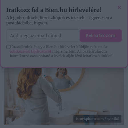
EZOTÉRIA
HOROSZKÓP
IGAZ TÖRTÉNETEK
×
Iratkozz fel a Bien.hu hírlevelére!
A legjobb cikkek, horoszkópok és tesztek – egyenesen a
postaládádba, ingyen.
Feliratkozom
Hozzájárulok, hogy a Bien.hu hírlevelet küldjön nekem. Az
adatkezelési tájékoztatót
megismertem. A hozzájárulásom
bármikor visszavonható a levelek alján lévő leiratkozó linkkel.
istockphoto.com / svetikd