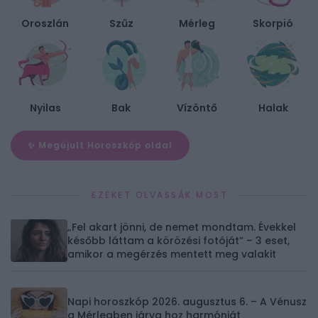
Oroszlán
Szűz
Mérleg
Skorpió
Nyilas
Bak
Vízöntő
Halak
✨ Megújult Horoszkóp oldal
EZEKET OLVASSÁK MOST
„Fel akart jönni, de nemet mondtam. Évekkel
később láttam a körözési fotóját” – 3 eset,
amikor a megérzés mentett meg valakit
Napi horoszkóp 2026. augusztus 6. – A Vénusz
a Mérlegben járva hoz harmóniát