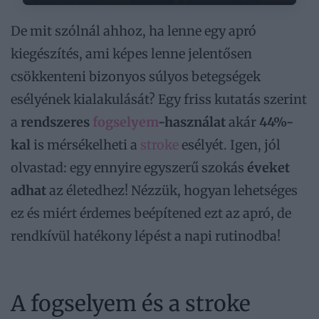
De mit szólnál ahhoz, ha lenne egy apró
kiegészítés, ami képes lenne jelentősen
csökkenteni bizonyos súlyos betegségek
esélyének kialakulását? Egy friss kutatás szerint
a
rendszeres
fogselyem
-használat
akár
44%-
kal
is mérsékelheti a
stroke
esélyét. Igen, jól
olvastad: egy ennyire egyszerű szokás
éveket
adhat
az életedhez! Nézzük, hogyan lehetséges
ez és miért érdemes beépítened ezt az apró, de
rendkívül hatékony lépést a napi rutinodba!
A fogselyem és a stroke