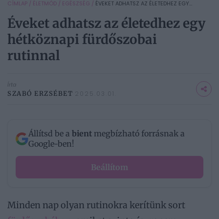
CÍMLAP
/
ÉLETMÓD
/
EGÉSZSÉG
/
ÉVEKET ADHATSZ AZ ÉLETEDHEZ EGY...
Éveket adhatsz az életedhez egy
hétköznapi fürdőszobai
rutinnal
Írta
SZABÓ ERZSÉBET
2025.03.01.
Állítsd be a
bient
megbízható forrásnak a
Google-ben!
Beállítom
Minden nap olyan rutinokra kerítünk sort