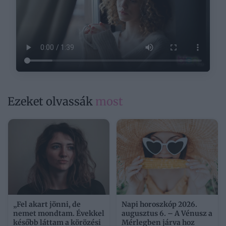
Ezeket olvassák
most
„Fel akart jönni, de
Napi horoszkóp 2026.
nemet mondtam. Évekkel
augusztus 6. – A Vénusz a
később láttam a körözési
Mérlegben járva hoz