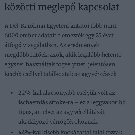
közötti meglepő kapcsolat
A Dél-Karolinai Egyetem kutatói több mint
6000 ember adatait elemezték egy 25 évet
átfogó vizsgálatban. Az eredmények
megdöbbentőek: azok, akik legalább hetente
egyszer használtak fogselymet, jelentősen
kisebb eséllyel találkoztak az agyvérzéssel:
22%-kal
alacsonyabb esélyük volt az
ischaemiás stroke-ra – ez a leggyakoribb
típus, amelyet az agy vérellátását
akadályozó vérrögök okoznak.
44%-kal
kisebb kockázattal találkoztak