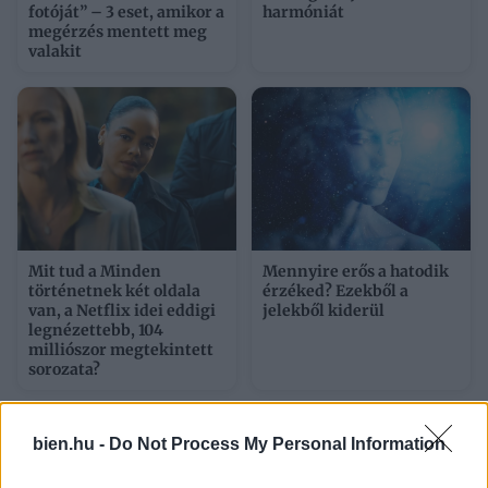
fotóját” – 3 eset, amikor a
harmóniát
megérzés mentett meg
valakit
Mit tud a Minden
Mennyire erős a hatodik
történetnek két oldala
érzéked? Ezekből a
van, a Netflix idei eddigi
jelekből kiderül
legnézettebb, 104
milliószor megtekintett
sorozata?
bien.hu -
Do Not Process My Personal Information