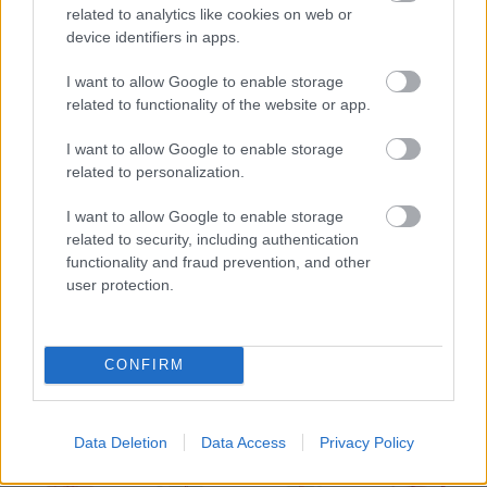
related to analytics like cookies on web or
3 csillagjegy, aki augusztusban meghoz egy régóta
device identifiers in apps.
halogatott döntést
I want to allow Google to enable storage
Egy órányira Budapesttől van egy tó, ahol nyáron sincs
related to functionality of the website or app.
tömeg
I want to allow Google to enable storage
3 csillagjegy, aki a nyár utolsó heteiben végre kimondja a
related to personalization.
szakító mondatot
I want to allow Google to enable storage
related to security, including authentication
BIEN.HU HOROSZKÓP
functionality and fraud prevention, and other
user protection.
CONFIRM
Kos
Bika
Ikrek
Rák
Data Deletion
Data Access
Privacy Policy