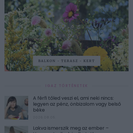
BALKON - TERASZ - KERT
IGAZ TÖRTÉNETEK
A férfi tőled veszi el, ami neki nincs:
legyen az pénz, önbizalom vagy belső
béke
2026.08.05.
Lakva ismerszik meg az ember –