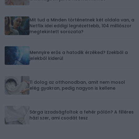
Mit tud a Minden történetnek két oldala van, a
Netflix idei eddigi legnézettebb, 104 milliószor
megtekintett sorozata?
Mennyire erős a hatodik érzéked? Ezekből a
jelekből kiderül
11 dolog az otthonodban, amit nem mosol
elég gyakran, pedig nagyon is kellene
Sárga izzadságfoltok a fehér pólón? A filléres
házi szer, ami csodát tesz