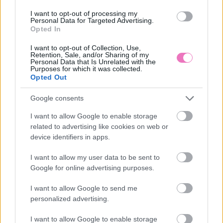
I want to opt-out of processing my
HOZZÁSZÓLÁSOK
Personal Data for Targeted Advertising.
Opted In
Szólj hozzá a Facebook-on!
I want to opt-out of Collection, Use,
Retention, Sale, and/or Sharing of my
Personal Data that Is Unrelated with the
Purposes for which it was collected.
Opted Out
LEGUTÓBBI BEJEGYZÉSEK
Google consents
2026. augusztus 6.: 40 az új 30 – Továbbra is forróság uralja
az országot
I want to allow Google to enable storage
related to advertising like cookies on web or
Napi horoszkóp 2026. augusztus 6. – A Vénusz a Mérlegben
device identifiers in apps.
járva hoz harmóniát
I want to allow my user data to be sent to
A 25 legjobb, igaz történeten alapuló film, amit tuti újra
Google for online advertising purposes.
akarsz majd nézni
I want to allow Google to send me
personalized advertising.
Egész éjjel jár a ventilátor a hálóban nyáron? Ezért nem
kellene így aludnod
I want to allow Google to enable storage