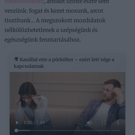
fürdőszobában
, amiket szinte észre sem
veszünk: fogat és kezet mosunk, arcot
tisztítunk… A megszokott mozdulatok
nélkülözhetetlenek a szépségünk és
egészségünk fenntartásához.
🎥 Kanállal ette a pörköltet – ezért lett vége a
kapcsolatnak