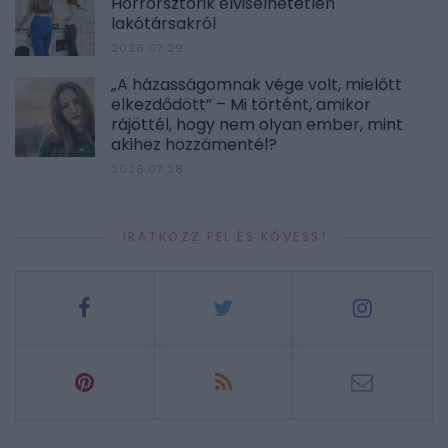
Horrorsztorik elviselhetetlen
lakótársakról
2026.07.29.
„A házasságomnak vége volt, mielőtt
elkezdődött” – Mi történt, amikor
rájöttél, hogy nem olyan ember, mint
akihez hozzámentél?
2026.07.28.
IRATKOZZ FEL ÉS KÖVESS!