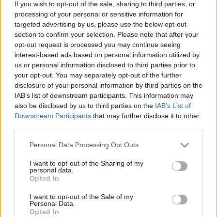
If you wish to opt-out of the sale, sharing to third parties, or
processing of your personal or sensitive information for
targeted advertising by us, please use the below opt-out
section to confirm your selection. Please note that after your
opt-out request is processed you may continue seeing
11 dolog az otthonodban,
Sárga izzadságfoltok a
amit nem mosol elég
fehér pólón? A filléres
interest-based ads based on personal information utilized by
gyakran, pedig nagyon is
házi szer, ami csodát tesz
us or personal information disclosed to third parties prior to
kellene
your opt-out. You may separately opt-out of the further
disclosure of your personal information by third parties on the
IAB’s list of downstream participants. This information may
Kövesd a Bien.hu cikkeit a
Google Hírek-ben
is!
also be disclosed by us to third parties on the
IAB’s List of
Downstream Participants
that may further disclose it to other
third parties.
FOGSELYEM
FŐOLDALI SLIDER
REGGELI RUTIN
Please note that this website/app uses one or more Google
Personal Data Processing Opt Outs
services and may gather and store information including but
RUTIN
STROKE
SZÁJHIGIÉNIA
not limited to your visit or usage behaviour. You may click to
I want to opt-out of the Sharing of my
personal data.
grant or deny consent to Google and its third-party tags to
Opted In
use your data for below specified purposes in below Google
consent section.
I want to opt-out of the Sale of my
Personal Data.
Opted In