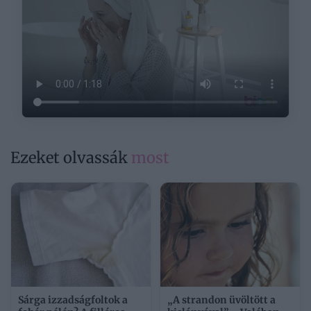
Ezeket olvassák
most
Sárga izzadságfoltok a
„A strandon üvöltött a