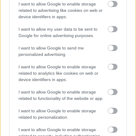
I want to allow Google to enable storage
related to advertising like cookies on web or
HOZZÁSZÓLÁSOK
device identifiers in apps.
Szólj hozzá a Facebook-on!
I want to allow my user data to be sent to
Google for online advertising purposes.
I want to allow Google to send me
LEGUTÓBBI BEJEGYZÉSEK
personalized advertising.
30 szerelmi dráma, amit nem bírsz könnyek nélkül
I want to allow Google to enable storage
végignézni
related to analytics like cookies on web or
device identifiers in apps.
4 csillagjegy, akiket a nyári forróság ráz fel az unalomból
I want to allow Google to enable storage
related to functionality of the website or app.
Ha nyáron születtél, egy különleges spirituális ajándékkal
érkeztél a világra
I want to allow Google to enable storage
related to personalization.
Sárga izzadságfolt a nyári fehér pólón? A filléres házi szer,
ami valóban működik
I want to allow Google to enable storage