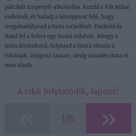
pálcikát izopropil-alkoholba. Kezdd a folt külső
széleinél, és haladj a középpont felé, hogy
megakadályozd a tinta terjedését. Paskold és
itasd fel a foltot egy tiszta ruhával. Ahogy a
tinta átvándorol, folytasd a tiszta részén a
ruhának. Dolgozz lassan, amíg minden tinta el
nem tűnik.
A cikk folytatódik, lapozz!
«
»
1/6