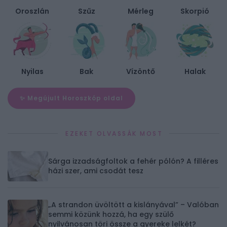
Oroszlán
Szűz
Mérleg
Skorpió
Nyilas
Bak
Vízöntő
Halak
✨ Megújult Horoszkóp oldal
EZEKET OLVASSÁK MOST
Sárga izzadságfoltok a fehér pólón? A filléres
házi szer, ami csodát tesz
„A strandon üvöltött a kislányával” – Valóban
semmi közünk hozzá, ha egy szülő
nyilvánosan töri össze a gyereke lelkét?