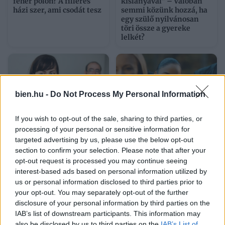
fehér pólón? A filléres
kislányával” – Valóban
házi szer, ami csodát tesz
semmi közünk hozzá, ha
egy szülő nyilvánosan
töri össze a gyereke
lelkét?
bien.hu -
Do Not Process My Personal Information
If you wish to opt-out of the sale, sharing to third parties, or
processing of your personal or sensitive information for
A férfi tőled veszi el, ami
Mit tud a Minden
targeted advertising by us, please use the below opt-out
neki nincs: legyen az
történetnek két oldala
section to confirm your selection. Please note that after your
pénz, önbizalom vagy
van, a Netflix idei eddigi
opt-out request is processed you may continue seeing
belső béke
legnézettebb, 104
interest-based ads based on personal information utilized by
milliószor megtekintett
us or personal information disclosed to third parties prior to
sorozata?
your opt-out. You may separately opt-out of the further
disclosure of your personal information by third parties on the
IAB’s list of downstream participants. This information may
also be disclosed by us to third parties on the
IAB’s List of