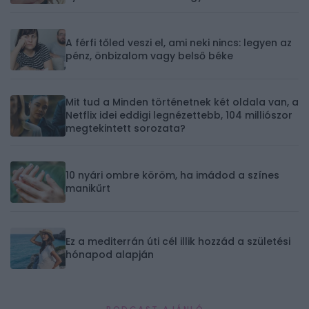
A férfi tőled veszi el, ami neki nincs: legyen az
pénz, önbizalom vagy belső béke
Mit tud a Minden történetnek két oldala van, a
Netflix idei eddigi legnézettebb, 104 milliószor
megtekintett sorozata?
10 nyári ombre köröm, ha imádod a színes
manikűrt
Ez a mediterrán úti cél illik hozzád a születési
hónapod alapján