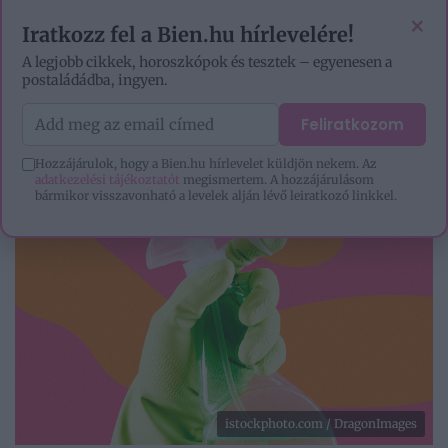
EZOTÉRIA
HOROSZKÓP
IGAZ TÖRTÉNETEK
×
Iratkozz fel a Bien.hu hírlevelére!
A legjobb cikkek, horoszkópok és tesztek – egyenesen a
postaládádba, ingyen.
Feliratkozom
Hozzájárulok, hogy a Bien.hu hírlevelet küldjön nekem. Az
adatkezelési tájékoztatót
megismertem. A hozzájárulásom
bármikor visszavonható a levelek alján lévő leiratkozó linkkel.
istockphoto.com / DragonImages