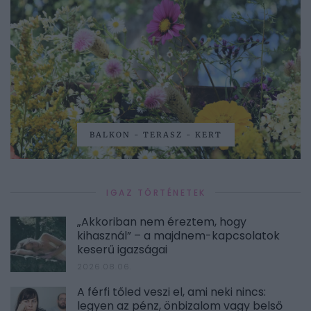
BALKON - TERASZ - KERT
IGAZ TÖRTÉNETEK
„Akkoriban nem éreztem, hogy
kihasznál” – a majdnem-kapcsolatok
keserű igazságai
2026.08.06.
A férfi tőled veszi el, ami neki nincs:
legyen az pénz, önbizalom vagy belső