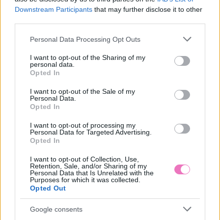
Downstream Participants
that may further disclose it to other
third parties.
Please note that this website/app uses one or more Google
Personal Data Processing Opt Outs
services and may gather and store information including but
not limited to your visit or usage behaviour. You may click to
I want to opt-out of the Sharing of my
10 nyári ombre köröm, ha
Ez a mediterrán úti cél
personal data.
imádod a színes
illik hozzád a születési
grant or deny consent to Google and its third-party tags to
Opted In
manikűrt
hónapod alapján
use your data for below specified purposes in below Google
consent section.
I want to opt-out of the Sale of my
Personal Data.
Opted In
Kövesd a Bien.hu cikkeit a
Google Hírek-ben
is!
I want to opt-out of processing my
Personal Data for Targeted Advertising.
Opted In
ALKOHOL
HÁZTARTÁSI TIPPEK
IZOPROPIL-ALKOHOL
I want to opt-out of Collection, Use,
TAKARÍTÁS TIPPEK
Retention, Sale, and/or Sharing of my
Personal Data that Is Unrelated with the
Purposes for which it was collected.
Opted Out
Google consents