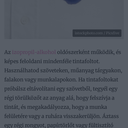
istockphoto.com / Picsfive
Az
izopropil-alkohol
oldószerként működik, és
képes feloldani mindenféle tintafoltot.
Használhatod szöveteken, műanyag tárgyakon,
falakon vagy munkalapokon. Ha tintafoltokat
próbálsz eltávolítani egy szövetből, tegyél egy
régi törülközőt az anyag alá, hogy felszívja a
tintát, és megakadályozza, hogy a munka
felületére vagy a ruhára visszakerüljön. Áztass
egy régi rongyot, papírtörlőt vagy fültisztító