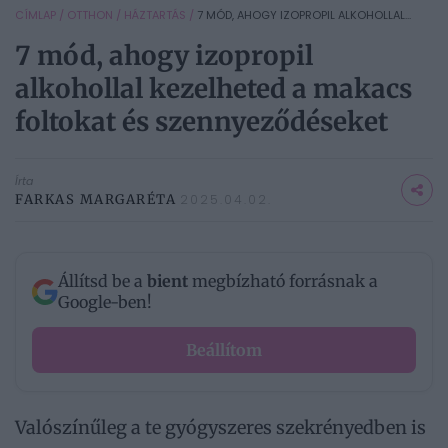
CÍMLAP
/
OTTHON
/
HÁZTARTÁS
/
7 MÓD, AHOGY IZOPROPIL ALKOHOLLAL...
7 mód, ahogy izopropil
alkohollal kezelheted a makacs
foltokat és szennyeződéseket
Írta
FARKAS MARGARÉTA
2025.04.02.
Állítsd be a
bient
megbízható forrásnak a
Google-ben!
Beállítom
Valószínűleg a te gyógyszeres szekrényedben is