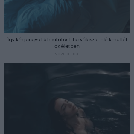
Így kérj angyali útmutatást, ha válaszút elé kerültél
az életben
2026.08.09.