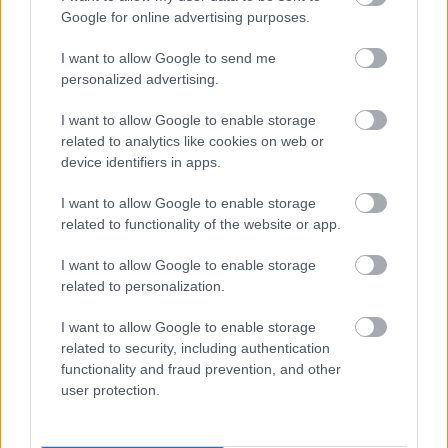
Google for online advertising purposes.
Ezt hozza 2026.
Napi horoszkóp 2026.
augusztus 9. a
augusztus 9. –
I want to allow Google to send me
numerológia szerint:
Felerősödnek az
personalized advertising.
elengedés és befejezés
érzelmek
I want to allow Google to enable storage
related to analytics like cookies on web or
device identifiers in apps.
I want to allow Google to enable storage
related to functionality of the website or app.
I want to allow Google to enable storage
related to personalization.
Sárga izzadságfoltok a
„Tudtam, hogy nem fogja
fehér pólón? A filléres
időben megetetni a
I want to allow Google to enable storage
házi szer, ami csodát tesz
gyerekeket és minden
borul” – Control freak
related to security, including authentication
vagy, vagy csak a férjed
functionality and fraud prevention, and other
megbízhatatlan?
user protection.