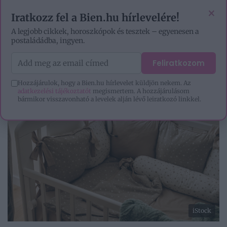
VIDEÓK
EZOTÉRIA
HOROSZKÓP
IGAZ TÖRTÉNETEK
×
Iratkozz fel a Bien.hu hírlevelére!
A legjobb cikkek, horoszkópok és tesztek – egyenesen a
postaládádba, ingyen.
Feliratkozom
Hozzájárulok, hogy a Bien.hu hírlevelet küldjön nekem. Az
adatkezelési tájékoztatót
megismertem. A hozzájárulásom
bármikor visszavonható a levelek alján lévő leiratkozó linkkel.
iStock