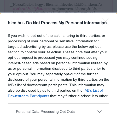
Hozzájárulok, hogy a Bien.hu hírlevelet küldjön nekem. Az
adatkezelési tájékoztatót
megismertem. A hozzájárulásom
bármikor visszavonható a levelek alján lévő leiratkozó
linkkel.
bien.hu -
Do Not Process My Personal Information
If you wish to opt-out of the sale, sharing to third parties, or
🎥 Egy kanál a dobba, és újra bolyhos a
processing of your personal or sensitive information for
törölköző
targeted advertising by us, please use the below opt-out
section to confirm your selection. Please note that after your
opt-out request is processed you may continue seeing
interest-based ads based on personal information utilized by
us or personal information disclosed to third parties prior to
your opt-out. You may separately opt-out of the further
disclosure of your personal information by third parties on the
IAB’s list of downstream participants. This information may
also be disclosed by us to third parties on the
IAB’s List of
Downstream Participants
that may further disclose it to other
third parties.
Please note that this website/app uses one or more Google
Personal Data Processing Opt Outs
services and may gather and store information including but