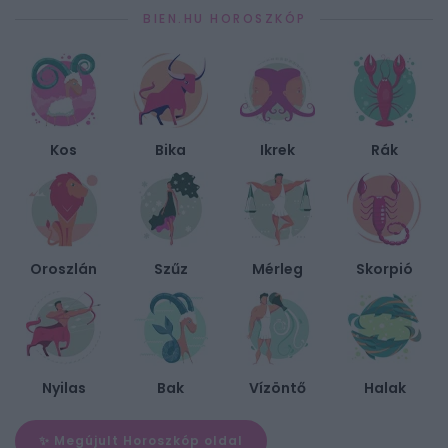
BIEN.HU HOROSZKÓP
Kos
Bika
Ikrek
Rák
Oroszlán
Szűz
Mérleg
Skorpió
Nyilas
Bak
Vízöntő
Halak
✨ Megújult Horoszkóp oldal