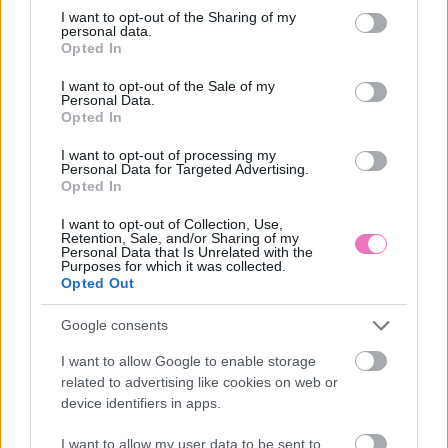
not limited to your visit or usage behaviour. You may click to
I want to opt-out of the Sharing of my
Ezeket olvassák
most
personal data.
grant or deny consent to Google and its third-party tags to
Opted In
use your data for below specified purposes in below Google
consent section.
I want to opt-out of the Sale of my
Personal Data.
Opted In
I want to opt-out of processing my
Personal Data for Targeted Advertising.
Opted In
I want to opt-out of Collection, Use,
Így nevelj saját citromfát
„Nem várhatod el, hogy
Retention, Sale, and/or Sharing of my
otthon: a mediterrán
30 felett ne legyen
Personal Data that Is Unrelated with the
hangulat titka pár
múltja” – Lehet, hogy te
Purposes for which it was collected.
egyszerű lépésben
vagy túl válogatós?
Opted Out
Google consents
I want to allow Google to enable storage
related to advertising like cookies on web or
device identifiers in apps.
I want to allow my user data to be sent to