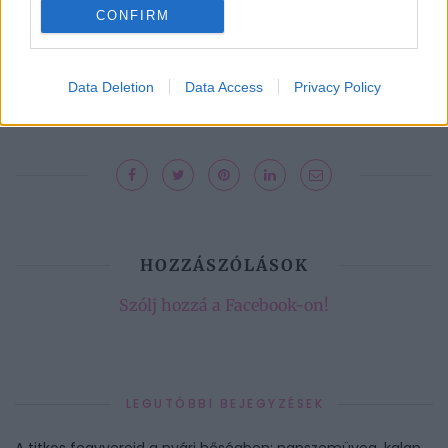
Kövesd a Bien.hu cikkeit a
Google Hírek-ben
is!
CONFIRM
BÖLCSŐHALÁL
CSECSEMŐ
CSECSEMŐKORI HALÁL
Data Deletion
Data Access
Privacy Policy
EGÉSZSÉG
SIDS
HOZZÁSZÓLÁSOK
Szólj hozzá a Facebook-on!
LEGUTÓBBI BEJEGYZÉSEK