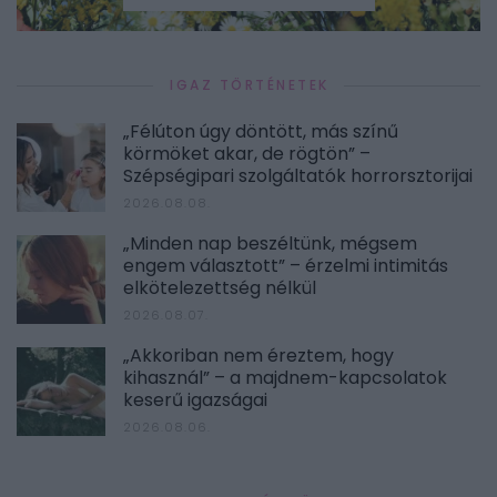
IGAZ TÖRTÉNETEK
„Félúton úgy döntött, más színű
körmöket akar, de rögtön” –
Szépségipari szolgáltatók horrorsztorijai
2026.08.08.
„Minden nap beszéltünk, mégsem
engem választott” – érzelmi intimitás
elkötelezettség nélkül
2026.08.07.
„Akkoriban nem éreztem, hogy
kihasznál” – a majdnem-kapcsolatok
keserű igazságai
2026.08.06.