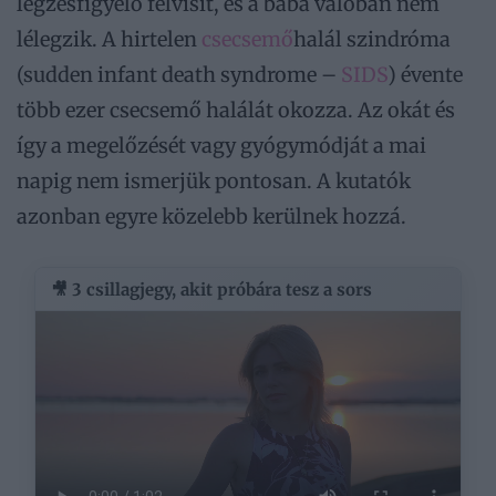
légzésfigyelő felvisít, és a baba valóban nem
lélegzik. A hirtelen
csecsemő
halál szindróma
(sudden infant death syndrome –
SIDS
) évente
több ezer csecsemő halálát okozza. Az okát és
így a megelőzését vagy gyógymódját a mai
napig nem ismerjük pontosan. A kutatók
azonban egyre közelebb kerülnek hozzá.
🎥 3 csillagjegy, akit próbára tesz a sors