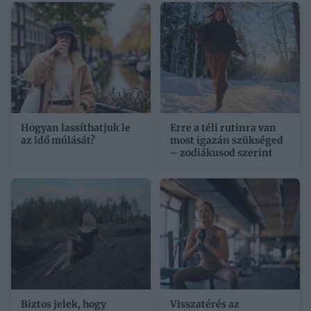
Hogyan lassíthatjuk le
Erre a téli rutinra van
az idő múlását?
most igazán szükséged
– zodiákusod szerint
Biztos jelek, hogy
Visszatérés az