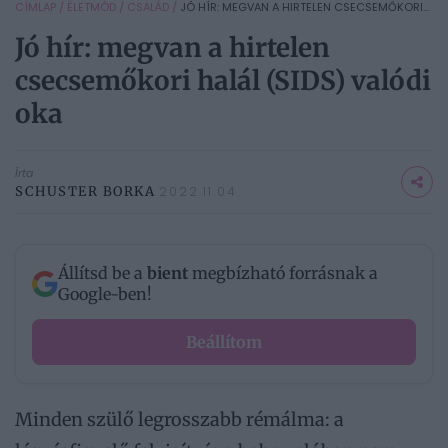
CÍMLAP
/
ÉLETMÓD
/
CSALÁD
/
JÓ HÍR: MEGVAN A HIRTELEN CSECSEMŐKORI...
Jó hír: megvan a hirtelen
csecsemőkori halál (SIDS) valódi
oka
Írta
SCHUSTER BORKA
2022.11.04.
Állítsd be a
bient
megbízható forrásnak a
Google-ben!
Beállítom
Minden szülő legrosszabb rémálma: a