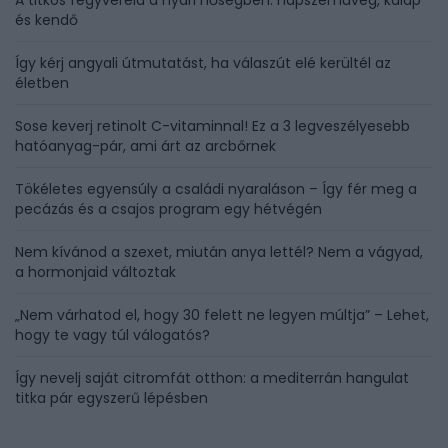
A titkos fegyvereid a nyári hőségben: napszemüveg, kalap
és kendő
Így kérj angyali útmutatást, ha válaszút elé kerültél az
életben
Sose keverj retinolt C-vitaminnal! Ez a 3 legveszélyesebb
hatóanyag-pár, ami árt az arcbőrnek
Tökéletes egyensúly a családi nyaraláson – Így fér meg a
pecázás és a csajos program egy hétvégén
Nem kívánod a szexet, miután anya lettél? Nem a vágyad,
a hormonjaid változtak
„Nem várhatod el, hogy 30 felett ne legyen múltja” – Lehet,
hogy te vagy túl válogatós?
Így nevelj saját citromfát otthon: a mediterrán hangulat
titka pár egyszerű lépésben