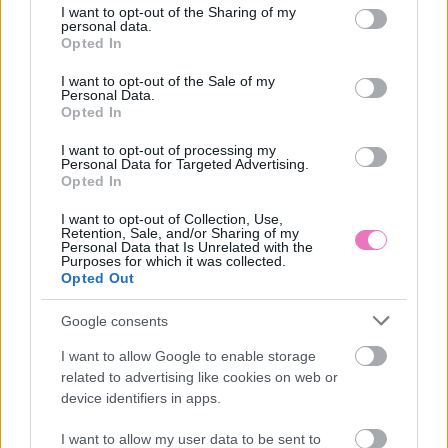
not limited to your visit or usage behaviour. You may click to
I want to opt-out of the Sharing of my
personal data.
grant or deny consent to Google and its third-party tags to
Opted In
use your data for below specified purposes in below Google
Ezeket olvassák
most
consent section.
I want to opt-out of the Sale of my
Personal Data.
Opted In
I want to opt-out of processing my
Personal Data for Targeted Advertising.
Opted In
I want to opt-out of Collection, Use,
Retention, Sale, and/or Sharing of my
Personal Data that Is Unrelated with the
Purposes for which it was collected.
A tökéletes főtt kukorica
Miért csókolóznak az
Opted Out
titka – a kedvenc
emberek? Íme a
zöldségesemtől tanultam
tudományos magyarázat
Google consents
a trükköt
I want to allow Google to enable storage
related to advertising like cookies on web or
device identifiers in apps.
I want to allow my user data to be sent to