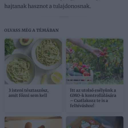
hajtanak hasznot a tulajdonosnak.
OLVASS MÉG A TÉMÁBAN
3 isteni tésztaszósz,
Itt az utolsó esélyünk a
amit főzni sem kell
GMO-k kontrollálására
– Csatlakozz te is a
felhíváshoz!