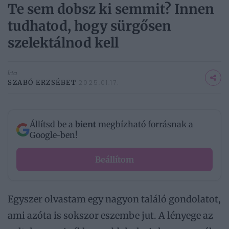
Te sem dobsz ki semmit? Innen
tudhatod, hogy sürgősen
szelektálnod kell
Írta
SZABÓ ERZSÉBET
2025.01.17.
Állítsd be a
bient
megbízható forrásnak a
Google-ben!
Beállítom
Egyszer olvastam egy nagyon találó gondolatot,
ami azóta is sokszor eszembe jut. A lényege az