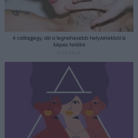
4 csillagjegy, aki a legnehezebb helyzetekből is
képes felállni
2026.08.08.