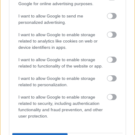
Google for online advertising purposes.
I want to allow Google to send me
personalized advertising.
Ezt hozza 2026.
Sárga izzadságfoltok a
augusztus 8. a
fehér pólón? A filléres
I want to allow Google to enable storage
numerológia szerint:
házi szer, ami csodát tesz
related to analytics like cookies on web or
bőség és erő
device identifiers in apps.
I want to allow Google to enable storage
Kövesd a Bien.hu cikkeit a
Google Hírek-ben
is!
related to functionality of the website or app.
I want to allow Google to enable storage
EGÉSZSÉG
FELHALMOZÁSI ZAVAR
FELHALMOZÓ
related to personalization.
HALMOZÓ
KÉNYSZERES FELHALMOZÁS
I want to allow Google to enable storage
related to security, including authentication
functionality and fraud prevention, and other
user protection.