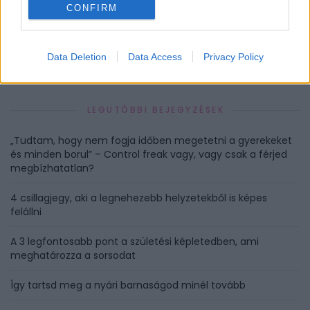
CONFIRM
HOZZÁSZÓLÁSOK
Szólj hozzá a Facebook-on!
Data Deletion
Data Access
Privacy Policy
LEGUTÓBBI BEJEGYZÉSEK
„Tudtam, hogy nem fogja időben megetetni a gyerekeket
és minden borul” – Control freak vagy, vagy csak a férjed
megbízhatatlan?
4 csillagjegy, aki a legnehezebb helyzetekből is képes
felállni
A 3 legfontosabb pont a születési képletedben, ami
meghatározza a sorsodat
Így tartsd meg a nyári barnaságod minél tovább