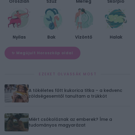
Oroszlán
Szűz
Mérleg
Skorpió
Nyilas
Bak
Vízöntő
Halak
✨ Megújult Horoszkóp oldal
EZEKET OLVASSÁK MOST
A tökéletes főtt kukorica titka – a kedvenc
zöldségesemtől tanultam a trükköt
Miért csókolóznak az emberek? Íme a
tudományos magyarázat