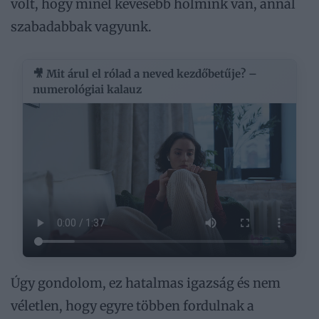
volt, hogy minél kevesebb holmink van, annál
szabadabbak vagyunk.
🎥 Mit árul el rólad a neved kezdőbetűje? –
numerológiai kalauz
Úgy gondolom, ez hatalmas igazság és nem
véletlen, hogy egyre többen fordulnak a