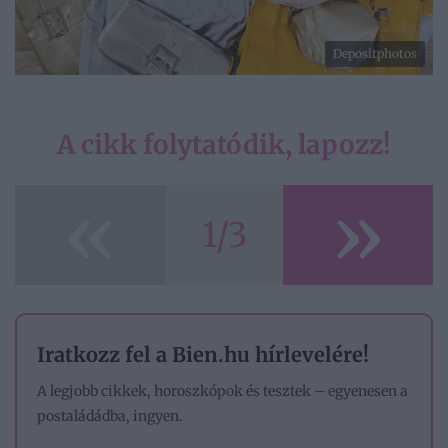
Depositphotos
A cikk folytatódik, lapozz!
«
»
1/3
Iratkozz fel a Bien.hu hírlevelére!
A legjobb cikkek, horoszkópok és tesztek – egyenesen a
postaládádba, ingyen.