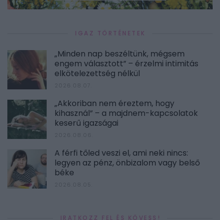
IGAZ TÖRTÉNETEK
„Minden nap beszéltünk, mégsem
engem választott” – érzelmi intimitás
elkötelezettség nélkül
2026.08.07.
„Akkoriban nem éreztem, hogy
kihasznál” – a majdnem-kapcsolatok
keserű igazságai
2026.08.06.
A férfi tőled veszi el, ami neki nincs:
legyen az pénz, önbizalom vagy belső
béke
2026.08.05.
IRATKOZZ FEL ÉS KÖVESS!