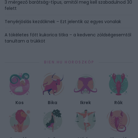
3 mérgező barátság-típus, amitől meg kell szabadulnod 30
felett
Tenyérjóslás kezdőknek – Ezt jelentik az egyes vonalak
A tökéletes főtt kukorica titka – a kedvenc zöldségesemtől
tanultam a trükköt
BIEN.HU HOROSZKÓP
Kos
Bika
Ikrek
Rák