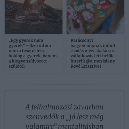
„Egy gyerek nem
Karácsonyi
gyerek” – Szerintem
hagyománynak indult,
nem a tesótól lesz
csodás mézeskalácsos
boldog a gyerek, hanem
vállalkozás lett belőle –
a kiegyensúlyozott
interjú @a_mezislany
szülőtől
Rovó Krisztivel
A felhalmozási zavarban
szenvedők a „jó lesz még
valamire” mentalitásban