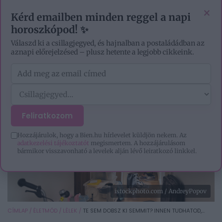
VIDEÓK
EZOTÉRIA
HOROSZKÓP
IGAZ TÖRTÉNETEK
×
Kérd emailben minden reggel a napi
horoszkópod! ✨
Válaszd ki a csillagjegyed, és hajnalban a postaládádban az
aznapi előrejelzésed – plusz hetente a legjobb cikkeink.
Feliratkozom
Hozzájárulok, hogy a Bien.hu hírlevelet küldjön nekem. Az
adatkezelési tájékoztatót
megismertem. A hozzájárulásom
bármikor visszavonható a levelek alján lévő leiratkozó linkkel.
istockphoto.com / AndreyPopov
CÍMLAP
/
ÉLETMÓD
/
LÉLEK
/
TE SEM DOBSZ KI SEMMIT? INNEN TUDHATOD,...