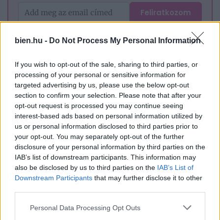
Feliratkozom
Hozzájárulok, hogy a Bien.hu hírlevelet küldjön nekem. Az
adatkezelési tájékoztatót
megismertem. A hozzájárulásom
bien.hu -
Do Not Process My Personal Information
bármikor visszavonható a levelek alján lévő leiratkozó
linkkel.
If you wish to opt-out of the sale, sharing to third parties, or
processing of your personal or sensitive information for
targeted advertising by us, please use the below opt-out
section to confirm your selection. Please note that after your
🎥 Kanállal ette a pörköltet – ezért lett vége a
opt-out request is processed you may continue seeing
kapcsolatnak
interest-based ads based on personal information utilized by
us or personal information disclosed to third parties prior to
your opt-out. You may separately opt-out of the further
disclosure of your personal information by third parties on the
IAB’s list of downstream participants. This information may
also be disclosed by us to third parties on the
IAB’s List of
Downstream Participants
that may further disclose it to other
third parties.
Please note that this website/app uses one or more Google
Personal Data Processing Opt Outs
services and may gather and store information including but