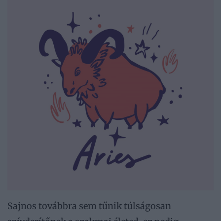
Sajnos továbbra sem tűnik túlságosan