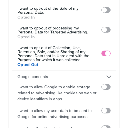
use your data for below specified purposes in below Google
consent section.
I want to opt-out of the Sale of my
Personal Data.
Opted In
I want to opt-out of processing my
Personal Data for Targeted Advertising.
Opted In
„Abszolút figyelmen
Sárga izzadságfoltok a
kívül hagyta minden
fehér pólón? A filléres
I want to opt-out of Collection, Use,
kérésem” – Ha már
házi szer, ami csodát tesz
Retention, Sale, and/or Sharing of my
háromszor kértél valamit
Personal Data that Is Unrelated with the
a pasidtól hiába, akkor
Purposes for which it was collected.
Opted Out
sajnos nem törődik veled
Google consents
I want to allow Google to enable storage
related to advertising like cookies on web or
device identifiers in apps.
I want to allow my user data to be sent to
Google for online advertising purposes.
5 mesés hely a Comói-
Csillagjegyek rangsora:
tónál, ami teljesen
ők lesznek a