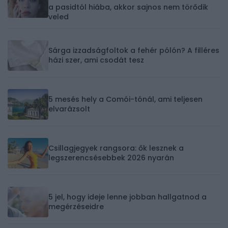
a pasidtól hiába, akkor sajnos nem törődik
veled
Sárga izzadságfoltok a fehér pólón? A filléres
házi szer, ami csodát tesz
5 mesés hely a Comói-tónál, ami teljesen
elvarázsolt
Csillagjegyek rangsora: ők lesznek a
legszerencsésebbek 2026 nyarán
5 jel, hogy ideje lenne jobban hallgatnod a
megérzéseidre