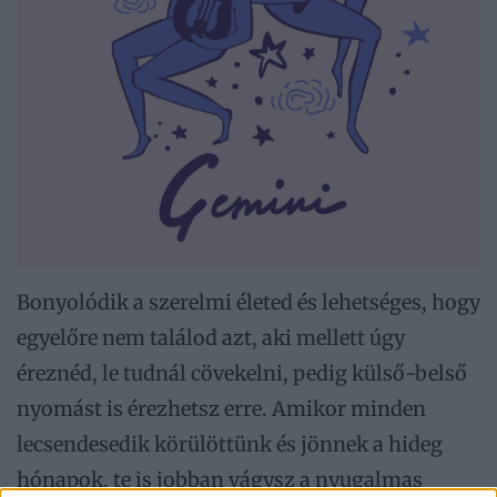
Bonyolódik a szerelmi életed és lehetséges, hogy
egyelőre nem találod azt, aki mellett úgy
éreznéd, le tudnál cövekelni, pedig külső-belső
nyomást is érezhetsz erre. Amikor minden
lecsendesedik körülöttünk és jönnek a hideg
hónapok, te is jobban vágysz a nyugalmas