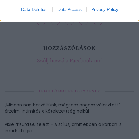
OKTÓBERI ASZTROLÓGIA
OKTÓBERI HOROSZKÓP
Data Deletion
Data Access
Privacy Policy
HOZZÁSZÓLÁSOK
Szólj hozzá a Facebook-on!
LEGUTÓBBI BEJEGYZÉSEK
„Minden nap beszéltünk, mégsem engem választott” –
érzelmi intimitás elkötelezettség nélkül
Pixie frizura 60 felett – A stílus, amit ebben a korban is
imádni fogsz