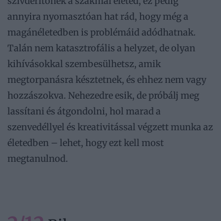
szívderítőnek a szakmai életed, ez pedig
annyira nyomasztóan hat rád, hogy még a
magánéletedben is problémáid adódhatnak.
Talán nem katasztrofális a helyzet, de olyan
kihívásokkal szembesülhetsz, amik
megtorpanásra késztetnek, és ehhez nem vagy
hozzászokva. Nehezedre esik, de próbálj meg
lassítani és átgondolni, hol marad a
szenvedéllyel és kreativitással végzett munka az
életedben – lehet, hogy ezt kell most
megtanulnod.