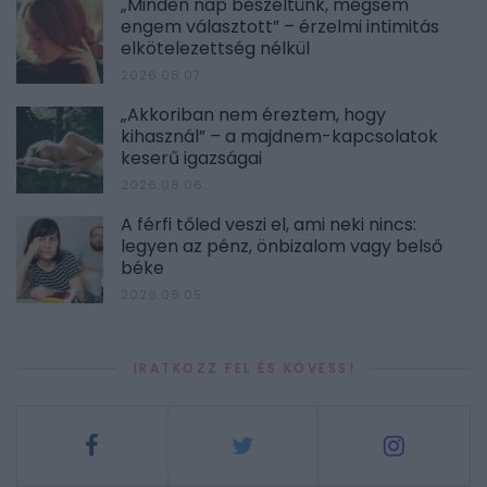
„Minden nap beszéltünk, mégsem
engem választott” – érzelmi intimitás
elkötelezettség nélkül
2026.08.07.
„Akkoriban nem éreztem, hogy
kihasznál” – a majdnem-kapcsolatok
keserű igazságai
2026.08.06.
A férfi tőled veszi el, ami neki nincs:
legyen az pénz, önbizalom vagy belső
béke
2026.08.05.
IRATKOZZ FEL ÉS KÖVESS!