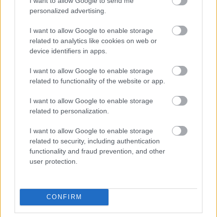
I want to allow Google to send me
elvarázsolt
legszerencsésebbek 2026
personalized advertising.
nyarán
I want to allow Google to enable storage
related to analytics like cookies on web or
device identifiers in apps.
I want to allow Google to enable storage
related to functionality of the website or app.
I want to allow Google to enable storage
related to personalization.
5 jel, hogy ideje lenne
Napi horoszkóp 2026.
jobban hallgatnod a
augusztus 7. – Nincs idő
I want to allow Google to enable storage
megérzéseidre
tétovázni
related to security, including authentication
functionality and fraud prevention, and other
user protection.
Kövesd a Bien.hu cikkeit a
Google Hírek-ben
is!
CONFIRM
ASZTROLÓGIA
CSILLAGJEGY
EZOTÉRIA