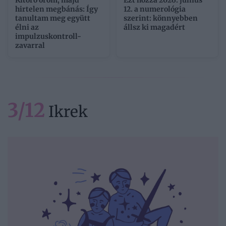
Kitörő öröm, majd
Ezt hozza 2026. június
hirtelen megbánás: Így
12. a numerológia
tanultam meg együtt
szerint: könnyebben
élni az
állsz ki magadért
impulzuskontroll-
zavarral
3/12
Ikrek