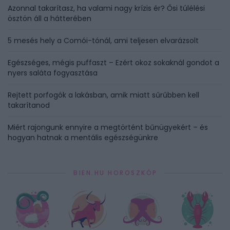
Azonnal takarítasz, ha valami nagy krízis ér? Ősi túlélési
ösztön áll a hátterében
5 mesés hely a Comói-tónál, ami teljesen elvarázsolt
Egészséges, mégis puffaszt – Ezért okoz sokaknál gondot a
nyers saláta fogyasztása
Rejtett porfogók a lakásban, amik miatt sűrűbben kell
takarítanod
Miért rajongunk ennyire a megtörtént bűnügyekért – és
hogyan hatnak a mentális egészségünkre
BIEN.HU HOROSZKÓP