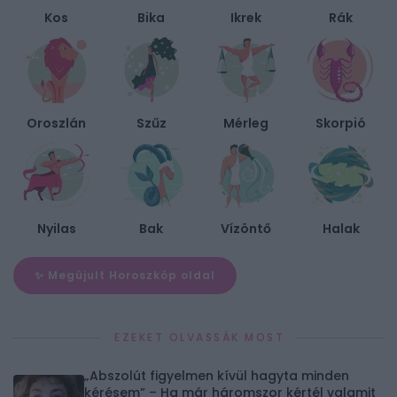
Kos
Bika
Ikrek
Rák
Oroszlán
Szűz
Mérleg
Skorpió
Nyilas
Bak
Vízöntő
Halak
✨ Megújult Horoszkóp oldal
EZEKET OLVASSÁK MOST
„Abszolút figyelmen kívül hagyta minden
kérésem” – Ha már háromszor kértél valamit