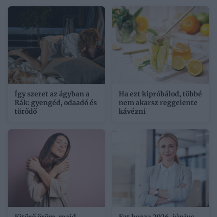
Így szeret az ágyban a
Ha ezt kipróbálod, többé
Rák: gyengéd, odaadó és
nem akarsz reggelente
törődő
kávézni