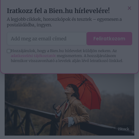
VIDEÓK
EZOTÉRIA
HOROSZKÓP
IGAZ TÖRTÉNETEK
×
Iratkozz fel a Bien.hu hírlevelére!
A legjobb cikkek, horoszkópok és tesztek – egyenesen a
postaládádba, ingyen.
Feliratkozom
Hozzájárulok, hogy a Bien.hu hírlevelet küldjön nekem. Az
adatkezelési tájékoztatót
megismertem. A hozzájárulásom
bármikor visszavonható a levelek alján lévő leiratkozó linkkel.
iStock