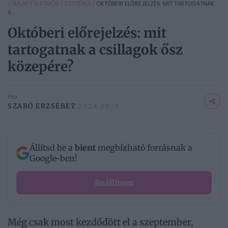
CÍMLAP
/
ÉLETMÓD
/
EZOTÉRIA
/
OKTÓBERI ELŐREJELZÉS: MIT TARTOGATNAK
A...
Októberi előrejelzés: mit
tartogatnak a csillagok ősz
közepére?
Írta
SZABÓ ERZSÉBET
2024.09.16.
Állítsd be a
bient
megbízható forrásnak a
Google-ben!
Beállítom
Még csak most kezdődött el a szeptember,