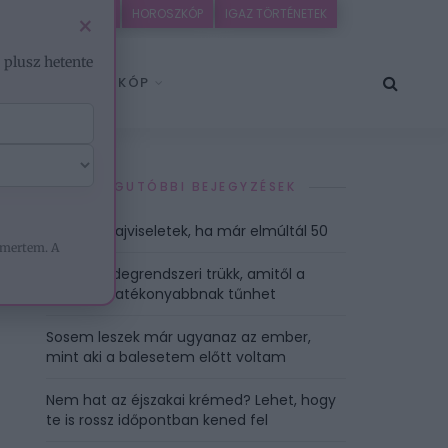
EZOTÉRIA
HOROSZKÓP
IGAZ TÖRTÉNETEK
×
– plusz hetente
HOROSZKÓP
LEGUTÓBBI BEJEGYZÉSEK
Fiatalító hajviseletek, ha már elmúltál 50
mertem. A
3 reggeli idegrendszeri trükk, amitől a
kávéd is hatékonyabbnak tűnhet
Sosem leszek már ugyanaz az ember,
mint aki a balesetem előtt voltam
Nem hat az éjszakai krémed? Lehet, hogy
te is rossz időpontban kened fel