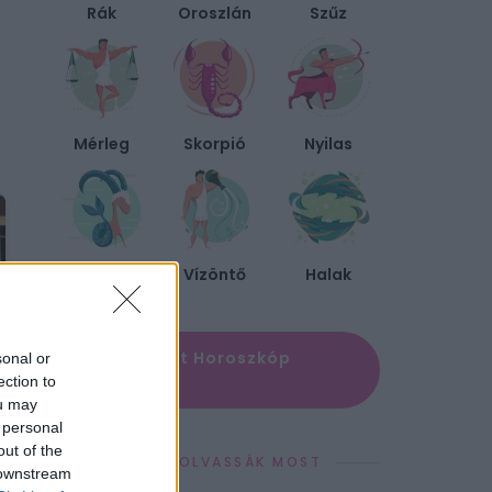
Rák
Oroszlán
Szűz
Mérleg
Skorpió
Nyilas
Bak
Vízöntő
Halak
✨ Megújult Horoszkóp
sonal or
oldal
ection to
ou may
 personal
out of the
EZEKET OLVASSÁK MOST
 downstream