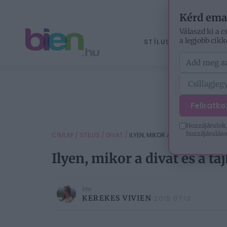
Kérd ema
Válaszd ki a c
a legjobb cikk
STÍLUS
ÉLETM
Feliratk
Hozzájárulok,
hozzájáruláso
CÍMLAP
/
STÍLUS
/
DIVAT
/
ILYEN, MIKOR A DIVAT ÉS A TÁJKÉPE
Ilyen, mikor a divat és a t
Írta
KEREKES VIVIEN
2015.07.13.