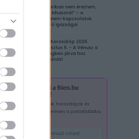
„Akkoriban nem éreztem,
hogy kihasznál” – a
majdnem-kapcsolatok
keserű igazságai
Napi horoszkóp 2026.
augusztus 6. – A Vénusz a
Mérlegben járva hoz
harmóniát
Iratkozz fel a Bien.hu
hírlevelére!
A legjobb cikkek, horoszkópok és
tesztek – egyenesen a postaládádba,
ingyen.