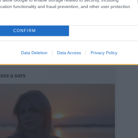
cation functionality and fraud prevention, and other user protection.
nesen a postaládádba, ingyen.
Feliratkozom
CONFIRM
em. Az
adatkezelési tájékoztatót
megismertem. A hozzájárulásom bármikor
Data Deletion
Data Access
Privacy Policy
tesz a sors