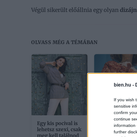
Végül sikerült előállnia egy olyan
dizájn
OLVASS MÉG A TÉMÁBAN
bien.hu -
If you wish 
sensitive in
confirm you
continue se
Egy kis pocival is
Válaszd ki a
information 
lehetsz szexi, csak
rajzon, te hogy
further disc
meg kell találnod
szoktad viselni