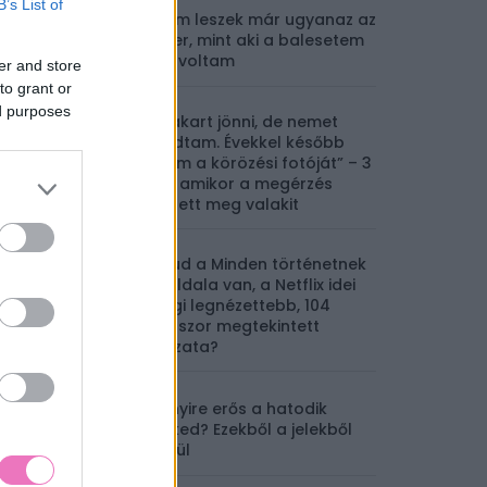
B’s List of
Sosem leszek már ugyanaz az
ember, mint aki a balesetem
előtt voltam
er and store
to grant or
ed purposes
„Fel akart jönni, de nemet
mondtam. Évekkel később
láttam a körözési fotóját” – 3
é
eset, amikor a megérzés
mentett meg valakit
Mit tud a Minden történetnek
két oldala van, a Netflix idei
eddigi legnézettebb, 104
milliószor megtekintett
sorozata?
Mennyire erős a hatodik
érzéked? Ezekből a jelekből
kiderül