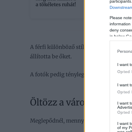
participants
a tökéletes ruhát!
táskádat! Ezt
Downstream 
árulja el rólad
Please note
information 
deny consent
in below Go
A férfi különböző stílusú ruhákat rajzolt
Persona
állította be őket.
I want t
Opted 
A fotók pedig tényleg izgalmasak lettek
I want t
Opted 
Öltözz a város képére!
I want 
Advertis
Opted 
Meglepődnél, mennyire
egyedi minták 
I want t
of my P
was col