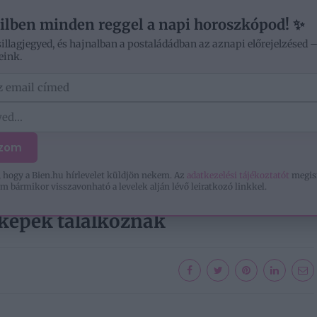
ilben minden reggel a napi horoszkópod! ✨
sillagjegyed, és hajnalban a postaládádban az aznapi előrejelzésed 
eink.
ÓD
OTTHON
SZERELEM
KIKAPCSOLÓDÁS
ozom
 hogy a Bien.hu hírlevelet küldjön nekem. Az
adatkezelési tájékoztatót
megis
m bármikor visszavonható a levelek alján lévő leiratkozó linkkel.
K...
ájképek találkoznak