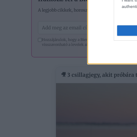
authenti
A legjobb cikkek, horoszkópok és tesztek – egye
Hozzájárulok, hogy a Bien.hu hírlevelet küldjön nek
visszavonható a levelek alján lévő leiratkozó linkkel.
🎥 3 csillagjegy, akit próbára 