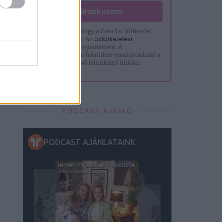
Feliratkozom
Hozzájárulok, hogy a Bien.hu hírlevelet
adatkezelési
küldjön nekem. Az
tájékoztatót
megismertem. A
hozzájárulásom bármikor visszavonható a
levelek alján lévő leiratkozó linkkel.
PODCAST AJÁNLÓ