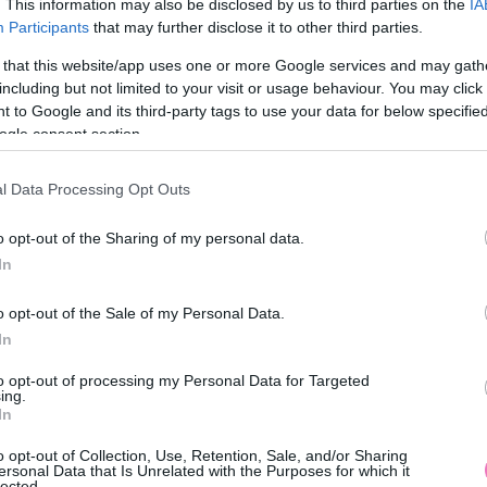
. This information may also be disclosed by us to third parties on the
IA
csésze fazonú
Amin csak a nők
Participants
that may further disclose it to other third parties.
bobot
képesek aggódni
 that this website/app uses one or more Google services and may gath
including but not limited to your visit or usage behaviour. You may click 
 to Google and its third-party tags to use your data for below specifi
ogle consent section.
 le,
kivágta őket
, majd a leggyönyörűbb tájképek el
l Data Processing Opt Outs
o opt-out of the Sharing of my personal data.
In
!
o opt-out of the Sale of my Personal Data.
In
to opt-out of processing my Personal Data for Targeted
ing.
In
születhetnek
egy-egy város képéből!
o opt-out of Collection, Use, Retention, Sale, and/or Sharing
ersonal Data that Is Unrelated with the Purposes for which it
lected.