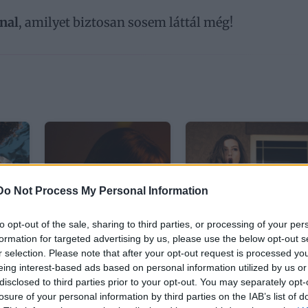
nal
, amilyet biztosan sosem láttál még!
Do Not Process My Personal Information
to opt-out of the sale, sharing to third parties, or processing of your per
formation for targeted advertising by us, please use the below opt-out s
r selection. Please note that after your opt-out request is processed y
eing interest-based ads based on personal information utilized by us or
Ez a legmenőbb
„Érdekelt már
disclosed to third parties prior to your opt-out. You may separately opt-
rövid hajvágás:
pasit, hogy nem
losure of your personal information by third parties on the IAB’s list of
 a
ismerd meg a
mostál hajat?” –