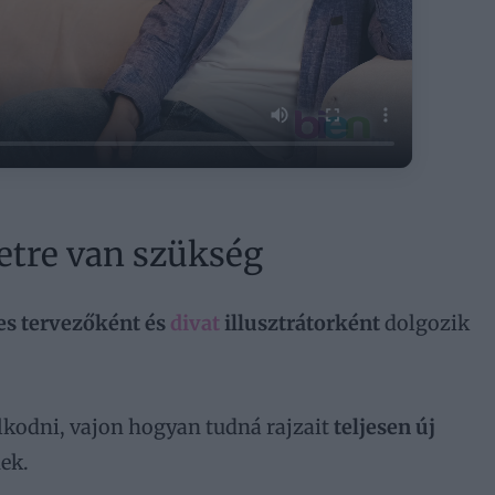
etre van szükség
es tervezőként és
divat
illusztrátorként
dolgozik
lkodni, vajon hogyan tudná rajzait
teljesen új
ek.