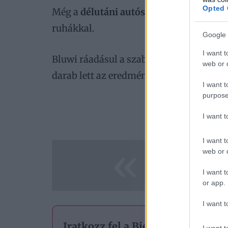
Opted 
Még a
délutáni autós forgalom
is egész
ruhákkal.
Google 
I want t
Bluwi ráadásul a szabásmintára is nagy 
web or d
darab lett az eredménye, amely
tökélete
I want t
purpose
A cikk fo
I want 
I want t
«
web or d
I want t
or app.
I want t
Iratkozz fel a Bien.hu hírlevelére
I want t