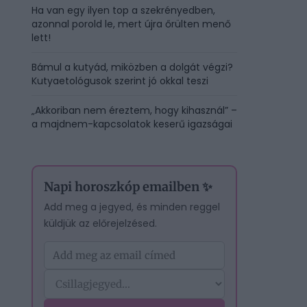
Ha van egy ilyen top a szekrényedben,
azonnal porold le, mert újra őrülten menő
lett!
Bámul a kutyád, miközben a dolgát végzi?
Kutyaetológusok szerint jó okkal teszi
„Akkoriban nem éreztem, hogy kihasznál” –
a majdnem-kapcsolatok keserű igazságai
Napi horoszkóp emailben ✨
Add meg a jegyed, és minden reggel
küldjük az előrejelzésed.