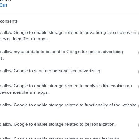
Out
en máshogy néz ki, ha ötvözik a divattal és a
consents
o allow Google to enable storage related to advertising like cookies on
figyelmet fektetett, aminek egy olyan pánt nélküli
evice identifiers in apps.
s választás lenne
egy baráti találkozóra.
o allow my user data to be sent to Google for online advertising
s.
lytatódik, lapozz!
to allow Google to send me personalized advertising.
o allow Google to enable storage related to analytics like cookies on
»
evice identifiers in apps.
1/3
o allow Google to enable storage related to functionality of the website
o allow Google to enable storage related to personalization.
!
o allow Google to enable storage related to security, including