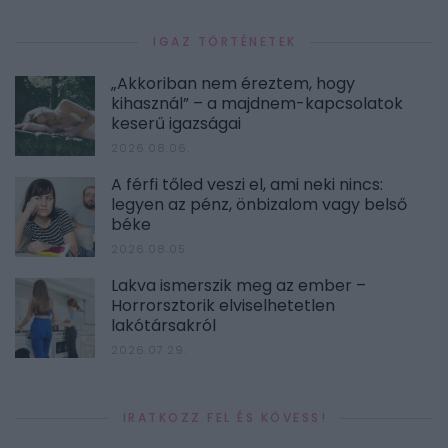
IGAZ TÖRTÉNETEK
„Akkoriban nem éreztem, hogy
kihasznál” – a majdnem-kapcsolatok
keserű igazságai
2026.08.06.
A férfi tőled veszi el, ami neki nincs:
legyen az pénz, önbizalom vagy belső
béke
2026.08.05.
Lakva ismerszik meg az ember –
Horrorsztorik elviselhetetlen
lakótársakról
2026.07.29.
IRATKOZZ FEL ÉS KÖVESS!