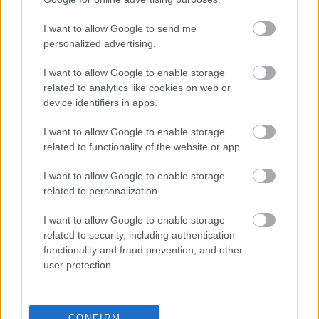
I want to allow Google to send me
personalized advertising.
I want to allow Google to enable storage
related to analytics like cookies on web or
device identifiers in apps.
„Abszolút figyelmen
Mit tud a Minden
kívül hagyta minden
történetnek két oldala
I want to allow Google to enable storage
kérésem” – Ha már
van, a Netflix idei eddigi
related to functionality of the website or app.
háromszor kértél valamit
legnézettebb, 104
a pasidtól hiába, akkor
milliószor megtekintett
I want to allow Google to enable storage
sajnos nem törődik veled
sorozata?
related to personalization.
I want to allow Google to enable storage
related to security, including authentication
functionality and fraud prevention, and other
user protection.
CONFIRM