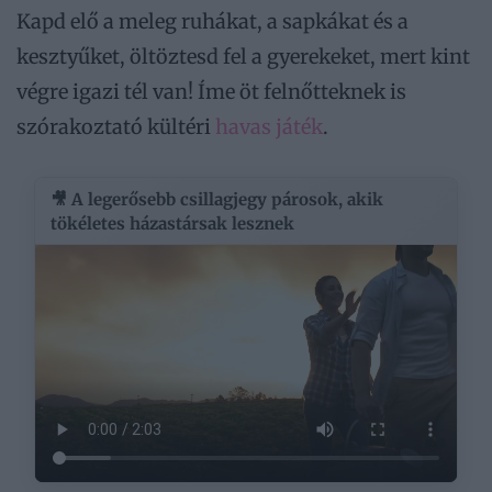
Kapd elő a meleg ruhákat, a sapkákat és a
kesztyűket, öltöztesd fel a gyerekeket, mert kint
végre igazi tél van! Íme öt felnőtteknek is
szórakoztató kültéri
havas játék
.
🎥 A legerősebb csillagjegy párosok, akik
tökéletes házastársak lesznek