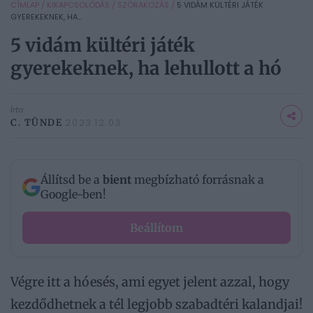
CÍMLAP
/
KIKAPCSOLÓDÁS
/
SZÓRAKOZÁS
/
5 VIDÁM KÜLTÉRI JÁTÉK
GYEREKEKNEK, HA...
5 vidám kültéri játék
gyerekeknek, ha lehullott a hó
Írta
C. TÜNDE
2023.12.03.
Állítsd be a
bient
megbízható forrásnak a
Google-ben!
Beállítom
Végre itt a hóesés, ami egyet jelent azzal, hogy
kezdődhetnek a tél legjobb szabadtéri kalandjai!