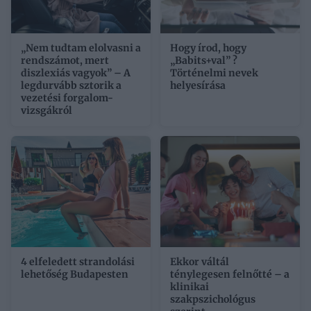
„Nem tudtam elolvasni a
Hogy írod, hogy
rendszámot, mert
„Babits+val” ?
diszlexiás vagyok” – A
Történelmi nevek
legdurvább sztorik a
helyesírása
vezetési forgalom-
vizsgákról
4 elfeledett strandolási
Ekkor váltál
lehetőség Budapesten
ténylegesen felnőtté – a
klinikai
szakpszichológus