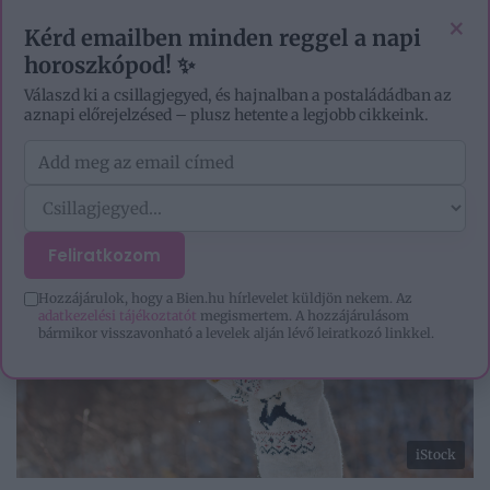
EZOTÉRIA
HOROSZKÓP
IGAZ TÖRTÉNETEK
×
Kérd emailben minden reggel a napi
horoszkópod! ✨
Válaszd ki a csillagjegyed, és hajnalban a postaládádban az
aznapi előrejelzésed – plusz hetente a legjobb cikkeink.
Feliratkozom
Hozzájárulok, hogy a Bien.hu hírlevelet küldjön nekem. Az
adatkezelési tájékoztatót
megismertem. A hozzájárulásom
bármikor visszavonható a levelek alján lévő leiratkozó linkkel.
iStock