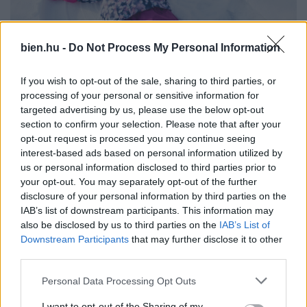
bien.hu -
Do Not Process My Personal Information
If you wish to opt-out of the sale, sharing to third parties, or
processing of your personal or sensitive information for
targeted advertising by us, please use the below opt-out
section to confirm your selection. Please note that after your
opt-out request is processed you may continue seeing
interest-based ads based on personal information utilized by
us or personal information disclosed to third parties prior to
your opt-out. You may separately opt-out of the further
disclosure of your personal information by third parties on the
IAB’s list of downstream participants. This information may
also be disclosed by us to third parties on the
IAB’s List of
Downstream Participants
that may further disclose it to other
third parties.
A hóangyal készítés egy igazi téli klasszikus. Mi
Please note that this website/app uses one or more Google
Personal Data Processing Opt Outs
lenne, ha ebből is versenyt szerveznénk?
services and may gather and store information including but
not limited to your visit or usage behaviour. You may click to
I want to opt-out of the Sharing of my