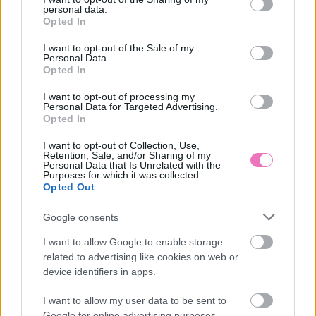
Feküdjetek le a hóba, és mozgassátok a
personal data.
grant or deny consent to Google and its third-party tags to
Opted In
karjaitokat és lábaitokat, hogy hóangyalt
use your data for below specified purposes in below Google
consent section.
I want to opt-out of the Sale of my
formáljatok. A legtöbb és legszebb hóangyal
Personal Data.
Opted In
készítője nyer. Legyetek kreatívak: különböző
méretű és formájú hóangyalakat készíthettek!
I want to opt-out of processing my
Personal Data for Targeted Advertising.
Opted In
A cikk folytatódik, lapozz!
I want to opt-out of Collection, Use,
Retention, Sale, and/or Sharing of my
Personal Data that Is Unrelated with the
Purposes for which it was collected.
«
»
Opted Out
1/2
Google consents
I want to allow Google to enable storage
related to advertising like cookies on web or
device identifiers in apps.
Ezeket olvassák
most
I want to allow my user data to be sent to
Google for online advertising purposes.