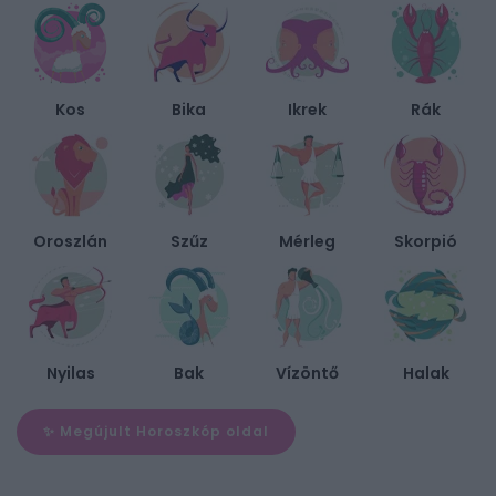
Kos
Bika
Ikrek
Rák
Oroszlán
Szűz
Mérleg
Skorpió
Nyilas
Bak
Vízöntő
Halak
✨ Megújult Horoszkóp oldal