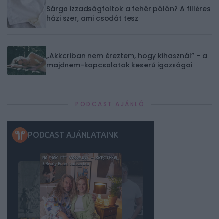
Sárga izzadságfoltok a fehér pólón? A filléres
házi szer, ami csodát tesz
„Akkoriban nem éreztem, hogy kihasznál” – a
majdnem-kapcsolatok keserű igazságai
PODCAST AJÁNLÓ