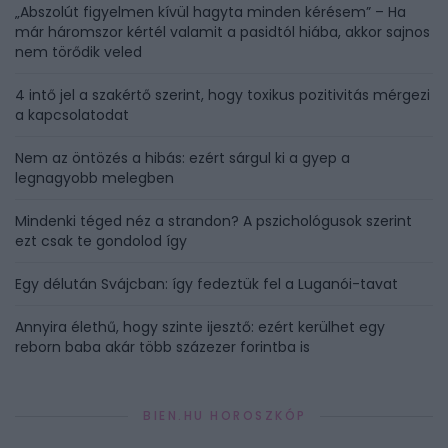
„Abszolút figyelmen kívül hagyta minden kérésem” – Ha
már háromszor kértél valamit a pasidtól hiába, akkor sajnos
nem törődik veled
4 intő jel a szakértő szerint, hogy toxikus pozitivitás mérgezi
a kapcsolatodat
Nem az öntözés a hibás: ezért sárgul ki a gyep a
legnagyobb melegben
Mindenki téged néz a strandon? A pszichológusok szerint
ezt csak te gondolod így
Egy délután Svájcban: így fedeztük fel a Luganói-tavat
Annyira élethű, hogy szinte ijesztő: ezért kerülhet egy
reborn baba akár több százezer forintba is
BIEN.HU HOROSZKÓP