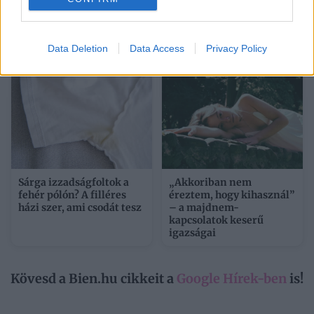
A férfi tőled veszi el, ami
Napi horoszkóp 2026.
neki nincs: legyen az
augusztus 7. – Nincs idő
pénz, önbizalom vagy
tétovázni
belső béke
Data Deletion
Data Access
Privacy Policy
Sárga izzadságfoltok a
„Akkoriban nem
fehér pólón? A filléres
éreztem, hogy kihasznál”
házi szer, ami csodát tesz
– a majdnem-
kapcsolatok keserű
igazságai
Kövesd a Bien.hu cikkeit a
Google Hírek-ben
is!