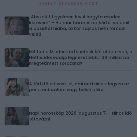
EZEKET OLVASSÁK MOST
„Abszolút figyelmen kívül hagyta minden
kérésem” – Ha már háromszor kértél valamit
a pasidtól hiába, akkor sajnos nem törődik
veled
Mit tud a Minden történetnek két oldala van, a
Netflix idei eddigi legnézettebb, 104 milliószor
megtekintett sorozata?
A férfi tőled veszi el, ami neki nincs: legyen az
pénz, önbizalom vagy belső béke
Napi horoszkóp 2026. augusztus 7. – Nincs idő
tétovázni