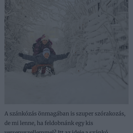
A szánkózás önmagában is szuper szórakozás,
de mi lenne, ha feldobnánk egy kis
versenyszellemmel? Itt az ideje a szánkó