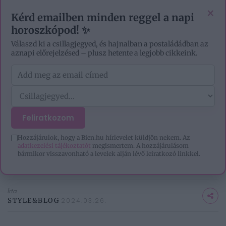
EZOTÉRIA
HOROSZKÓP
IGAZ TÖRTÉNETEK
×
Kérd emailben minden reggel a napi
horoszkópod! ✨
Válaszd ki a csillagjegyed, és hajnalban a postaládádban az
aznapi előrejelzésed – plusz hetente a legjobb cikkeink.
Feliratkozom
CÍMLAP
/
STÍLUS
/
DIVAT
/
ÍGY MÁR TÉNYLEG ÉRDEMES A FEHÉR...
Hozzájárulok, hogy a Bien.hu hírlevelet küldjön nekem. Az
Így már tényleg érdemes a fehér
adatkezelési tájékoztatót
megismertem. A hozzájárulásom
bármikor visszavonható a levelek alján lévő leiratkozó linkkel.
nadrágot hordani
Írta
STYLE&BLOG
2024.03.26.