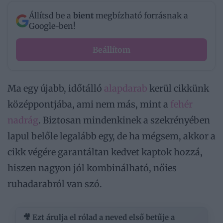
Állítsd be a
bient
megbízható forrásnak a
Google-ben!
Beállítom
Ma egy újabb, időtálló
alapdarab
kerül cikkünk
középpontjába, ami nem más, mint a
fehér
nadrág
. Biztosan mindenkinek a szekrényében
lapul belőle legalább egy, de ha mégsem, akkor a
cikk végére garantáltan kedvet kaptok hozzá,
hiszen nagyon jól kombinálható, nőies
ruhadarabról van szó.
🎥 Ezt árulja el rólad a neved első betűje a