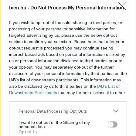
milliószor megtekintett
bien.hu -
Do Not Process My Personal Information
sorozata?
If you wish to opt-out of the sale, sharing to third parties, or
processing of your personal or sensitive information for
targeted advertising by us, please use the below opt-out
section to confirm your selection. Please note that after your
opt-out request is processed you may continue seeing
interest-based ads based on personal information utilized by
us or personal information disclosed to third parties prior to
your opt-out. You may separately opt-out of the further
„A strandon üvöltött a
„Akkoriban nem
disclosure of your personal information by third parties on the
kislányával” – Valóban
éreztem, hogy kihasznál”
IAB’s list of downstream participants. This information may
semmi közünk hozzá, ha
– a majdnem-
also be disclosed by us to third parties on the
IAB’s List of
egy szülő nyilvánosan
kapcsolatok keserű
töri össze a gyereke
igazságai
Downstream Participants
that may further disclose it to other
lelkét?
third parties.
Please note that this website/app uses one or more Google
Personal Data Processing Opt Outs
services and may gather and store information including but
Kövesd a Bien.hu cikkeit a
Google Hírek-ben
is!
not limited to your visit or usage behaviour. You may click to
I want to opt-out of the Sharing of my
personal data.
grant or deny consent to Google and its third-party tags to
Opted In
use your data for below specified purposes in below Google