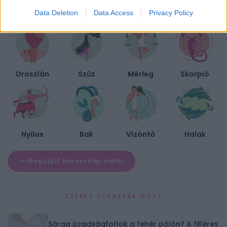
Data Deletion
Data Access
Privacy Policy
Kos
Bika
Ikrek
Rák
Oroszlán
Szűz
Mérleg
Skorpió
Nyilas
Bak
Vízöntő
Halak
✨ Megújult Horoszkóp oldal
EZEKET OLVASSÁK MOST
Sárga izzadságfoltok a fehér pólón? A filléres