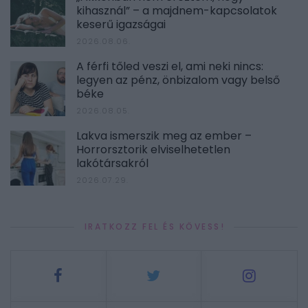
kihasznál” – a majdnem-kapcsolatok
keserű igazságai
2026.08.06.
A férfi tőled veszi el, ami neki nincs:
legyen az pénz, önbizalom vagy belső
béke
2026.08.05.
Lakva ismerszik meg az ember –
Horrorsztorik elviselhetetlen
lakótársakról
2026.07.29.
IRATKOZZ FEL ÉS KÖVESS!