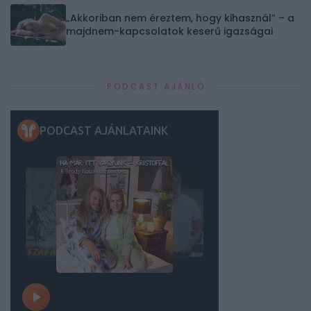
„Akkoriban nem éreztem, hogy kihasznál” – a
majdnem-kapcsolatok keserű igazságai
PODCAST AJÁNLÓ