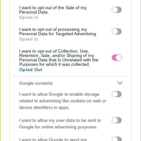
ALAPDARAB
DIVAT
FEHÉR
NADRÁG
STÍLUS
consent section.
I want to opt-out of the Sale of my
Personal Data.
Opted In
I want to opt-out of processing my
Personal Data for Targeted Advertising.
Opted In
HOZZÁSZÓLÁSOK
I want to opt-out of Collection, Use,
Retention, Sale, and/or Sharing of my
Personal Data that Is Unrelated with the
Szólj hozzá a Facebook-on!
Purposes for which it was collected.
Opted Out
Google consents
I want to allow Google to enable storage
LEGUTÓBBI BEJEGYZÉSEK
related to advertising like cookies on web or
device identifiers in apps.
4 csillagjegy, akiket a nyári forróság ráz fel az unalomból
I want to allow my user data to be sent to
Ha nyáron születtél, egy különleges spirituális ajándékkal
Google for online advertising purposes.
érkeztél a világra
I want to allow Google to send me