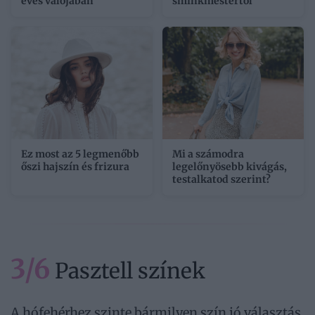
éves valójában
sminkmestertől
Ez most az 5 legmenőbb
Mi a számodra
őszi hajszín és frizura
legelőnyösebb kivágás,
testalkatod szerint?
3/6
Pasztell színek
A hófehérhez szinte bármilyen szín jó választás,