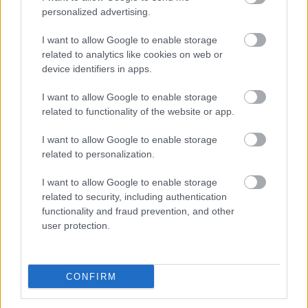
Sárga izzadságfolt a nyári fehér pólón? A filléres házi szer,
personalized advertising.
ami valóban működik
I want to allow Google to enable storage
Amióta egy citromot teszek a hűtőbe, megszűntek a
related to analytics like cookies on web or
kellemetlen szagok – Íme a trükköm
device identifiers in apps.
A rossz alvás tényleg megállíthatja a zsírégetést? Ezt
I want to allow Google to enable storage
mondja róla a fitneszedző
related to functionality of the website or app.
A „mommy brain” mítosz nyomában: Tényleg elbutulnak az
I want to allow Google to enable storage
anyák gyerekvállalás után?
related to personalization.
Nem véletlen, hogy nem illik rád a csillagjegyed leírása: a
I want to allow Google to enable storage
dekanátus elárulja, miért
related to security, including authentication
functionality and fraud prevention, and other
user protection.
BIEN.HU HOROSZKÓP
CONFIRM