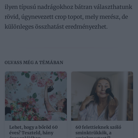
ilyen típusú nadrágokhoz bátran választhatunk
rövid, úgynevezett crop topot, mely merész, de
különleges összhatást eredményezhet.
OLVASS MÉG A TÉMÁBAN
Lehet, hogy a bőröd 60
60 felettieknek szóló
éves? Teszteld, hány
sminktrükkök, a