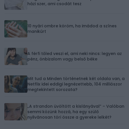
házi szer, ami csodát tesz
10 nyári ombre köröm, ha imádod a színes
manikűrt
A férfi tőled veszi el, ami neki nincs: legyen az
pénz, önbizalom vagy belső béke
Mit tud a Minden történetnek két oldala van, a
Netflix idei eddigi legnézettebb, 104 milliószor
megtekintett sorozata?
„A strandon üvöltött a kislányával” – Valóban
semmi közünk hozzá, ha egy szülő
nyilvánosan töri össze a gyereke lelkét?