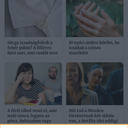
Sárga izzadságfoltok a
10 nyári ombre köröm, ha
fehér pólón? A filléres
imádod a színes
házi szer, ami csodát tesz
manikűrt
A férfi tőled veszi el, ami
Mit tud a Minden
neki nincs: legyen az
történetnek két oldala
pénz, önbizalom vagy
van, a Netflix idei eddigi
belső béke
legnézettebb, 104