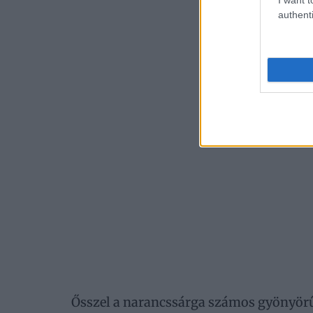
authenti
Ősszel a narancssárga számos gyönyörű 