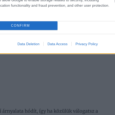
cation functionality and fraud prevention, and other user protection.
CONFIRM
Data Deletion
Data Access
Privacy Policy
árnyalata hódít, így ha közülük válogatsz a