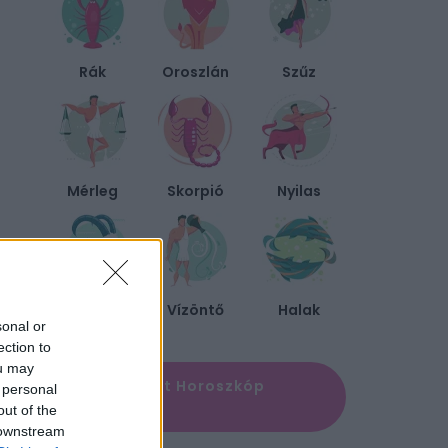
Rák
Oroszlán
Szűz
Mérleg
Skorpió
Nyilas
Bak
Vízöntő
Halak
sonal or
ection to
ou may
✨ Megújult Horoszkóp
 personal
oldal
out of the
 downstream