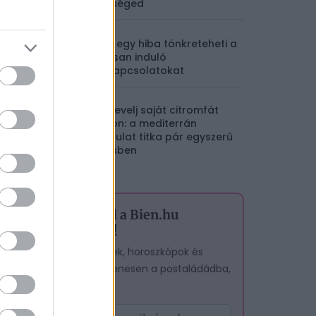
szükséged
Ez az egy hiba tönkreteheti a
gyorsan induló
párkapcsolatokat
Így nevelj saját citromfát
otthon: a mediterrán
hangulat titka pár egyszerű
lépésben
Iratkozz fel a Bien.hu
hírlevelére!
A legjobb cikkek, horoszkópok és
tesztek – egyenesen a postaládádba,
ingyen.