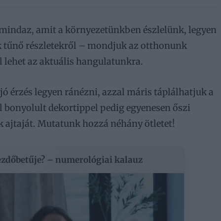
 mindaz, amit a környezetünkben észlelünk, legyen
k tűnő részletekről – mondjuk az otthonunk
al lehet az aktuális hangulatunkra.
jó érzés legyen ránézni, azzal máris táplálhatjuk a
l bonyolult dekortippel pedig egyenesen őszi
 ajtaját. Mutatunk hozzá néhány ötletet!
kezdőbetűje? – numerológiai kalauz