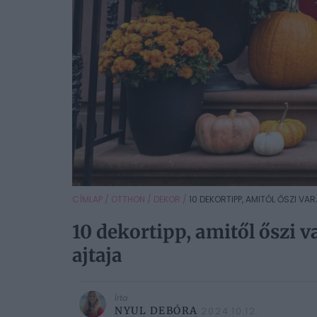
CÍMLAP
/
OTTHON
/
DEKOR
/
10 DEKORTIPP, AMITŐL ŐSZI VA
10 dekortipp, amitől őszi 
ajtaja
Írta
NYUL DEBÓRA
2024.10.12.