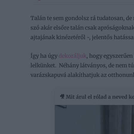
Talán te sem gondolsz rá tudatosan, de
szó akár elsőre talán csak apróságokna
ajtajának kinézetéről -, jelentős hatáss
Így ha úgy
dekoráljuk
, hogy egyszerűen 
lelkünket. Néhány látványos, de nem tú
varázskapuvá alakíthatjuk az otthonunk
🎥 Mit árul el rólad a neved 