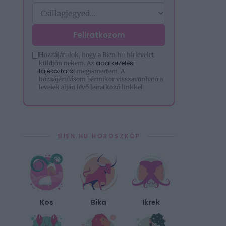
Feliratkozom
Hozzájárulok, hogy a Bien.hu hírlevelet
adatkezelési
küldjön nekem. Az
tájékoztatót
megismertem. A
hozzájárulásom bármikor visszavonható a
levelek alján lévő leiratkozó linkkel.
BIEN.HU HOROSZKÓP
Kos
Bika
Ikrek