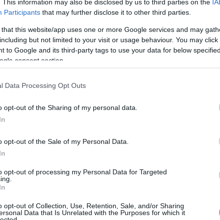
. This information may also be disclosed by us to third parties on the
IA
em. Az
adatkezelési tájékoztatót
megismertem. A hozzájárulásom bármikor
Participants
that may further disclose it to other third parties.
 that this website/app uses one or more Google services and may gath
including but not limited to your visit or usage behaviour. You may click 
 to Google and its third-party tags to use your data for below specifi
ogle consent section.
tba mesés narancssárga
l Data Processing Opt Outs
o opt-out of the Sharing of my personal data.
In
o opt-out of the Sale of my Personal Data.
In
to opt-out of processing my Personal Data for Targeted
ing.
In
o opt-out of Collection, Use, Retention, Sale, and/or Sharing
ersonal Data that Is Unrelated with the Purposes for which it
lected.