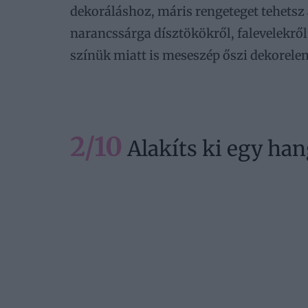
dekoráláshoz, máris rengeteget tehetsz
narancssárga dísztökökről, falevelekrő
színük miatt is meseszép őszi dekorele
2/10
Alakíts ki egy han