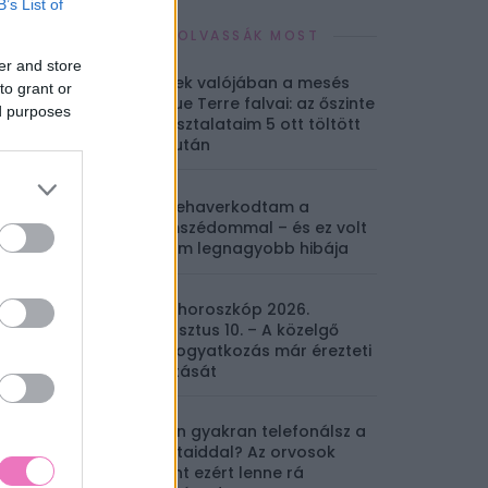
B’s List of
EZEKET OLVASSÁK MOST
er and store
Ilyenek valójában a mesés
to grant or
Cinque Terre falvai: az őszinte
ed purposes
tapasztalataim 5 ott töltött
nap után
Összehaverkodtam a
szomszédommal – és ez volt
életem legnagyobb hibája
Napi horoszkóp 2026.
augusztus 10. – A közelgő
napfogyatkozás már érezteti
a hatását
Milyen gyakran telefonálsz a
barátaiddal? Az orvosok
szerint ezért lenne rá