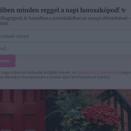
V
ilben minden reggel a napi horoszkópod! ✨
sillagjegyed, és hajnalban a postaládádban az aznapi előrejelzésed 
eink.
ÓD
OTTHON
SZERELEM
KIKAPCSOLÓDÁS
ozom
 hogy a Bien.hu hírlevelet küldjön nekem. Az
adatkezelési tájékoztatót
megis
m bármikor visszavonható a levelek alján lévő leiratkozó linkkel.