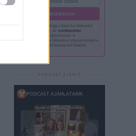
Feliratkozom
Hozzájárulok, hogy a Bien.hu hírlevelet
adatkezelési
küldjön nekem. Az
tájékoztatót
megismertem. A
hozzájárulásom bármikor visszavonható a
levelek alján lévő leiratkozó linkkel.
PODCAST AJÁNLÓ