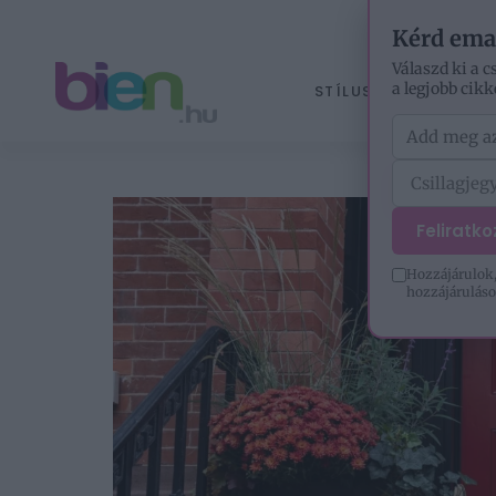
Kérd ema
Válaszd ki a c
a legjobb cikk
STÍLUS
ÉLETM
Feliratk
Hozzájárulok,
hozzájáruláso