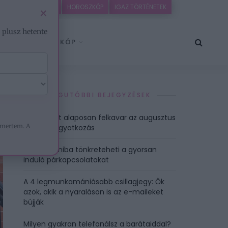
IDEÓK
EZOTÉRIA
HOROSZKÓP
IGAZ TÖRTÉNETEK
×
– plusz hetente
HOROSZKÓP
LEGUTÓBBI BEJEGYZÉSEK
4 jegy, akit alaposan felkavar az augusztus
mertem. A
12-i Napfogyatkozás
Ez az egy hiba tönkreteheti a gyorsan
induló párkapcsolatokat
A 4 legmunkamániásabb csillagjegy: Ők
azok, akik a nyaraláson is az e-maileket
bújják
Milyen gyakran telefonálsz a barátaiddal?