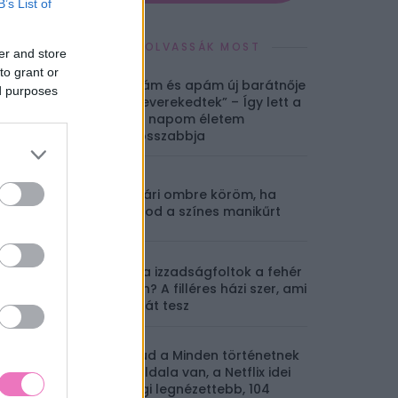
B’s List of
EZEKET OLVASSÁK MOST
er and store
to grant or
„Anyám és apám új barátnője
ed purposes
összeverekedtek” – Így lett a
nagy napom életem
legrosszabbja
10 nyári ombre köröm, ha
imádod a színes manikűrt
Sárga izzadságfoltok a fehér
pólón? A filléres házi szer, ami
csodát tesz
Mit tud a Minden történetnek
két oldala van, a Netflix idei
eddigi legnézettebb, 104