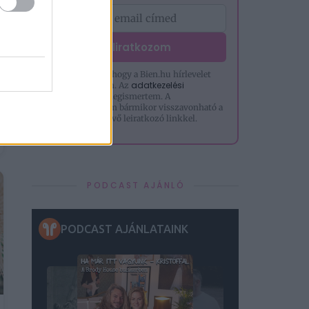
Feliratkozom
Hozzájárulok, hogy a Bien.hu hírlevelet
adatkezelési
küldjön nekem. Az
tájékoztatót
megismertem. A
hozzájárulásom bármikor visszavonható a
levelek alján lévő leiratkozó linkkel.
PODCAST AJÁNLÓ