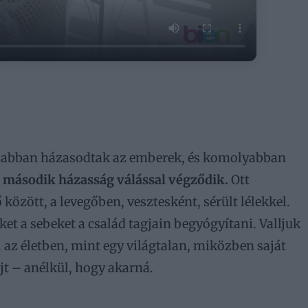
atalabban házasodtak az emberek, és komolyabban
második házasság válással végződik.
Ott
között, a levegőben, vesztesként, sérült lélekkel.
et a sebeket a család tagjain begyógyítani. Valljuk
 az életben, mint egy világtalan, miközben saját
jt – anélkül, hogy akarná.