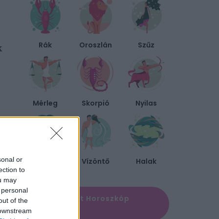
Rák
Oroszlán
Szűz
k
Mérleg
Skorpió
Nyilas
sonal or
Bak
Vízöntő
Halak
ection to
ou may
 personal
✨ Megújult Horoszkóp
out of the
oldal
 downstream