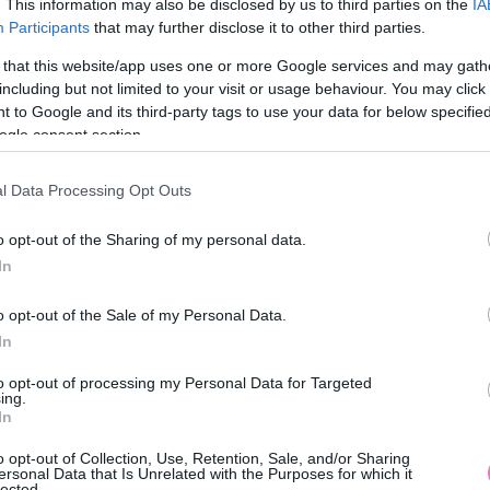
»
. This information may also be disclosed by us to third parties on the
IA
1/4
Participants
that may further disclose it to other third parties.
 that this website/app uses one or more Google services and may gath
including but not limited to your visit or usage behaviour. You may click 
 to Google and its third-party tags to use your data for below specifi
ogle consent section.
!
nesen a postaládádba, ingyen.
l Data Processing Opt Outs
o opt-out of the Sharing of my personal data.
Feliratkozom
In
em. Az
adatkezelési tájékoztatót
megismertem. A hozzájárulásom bármikor
o opt-out of the Sale of my Personal Data.
In
to opt-out of processing my Personal Data for Targeted
ing.
In
 ezért lett vége a kapcsolatnak
o opt-out of Collection, Use, Retention, Sale, and/or Sharing
ersonal Data that Is Unrelated with the Purposes for which it
lected.