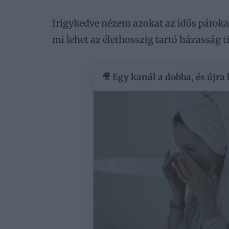
Irigykedve nézem azokat az idős párokat
mi lehet az élethosszig tartó házasság t
🎥 Egy kanál a dobba, és újra