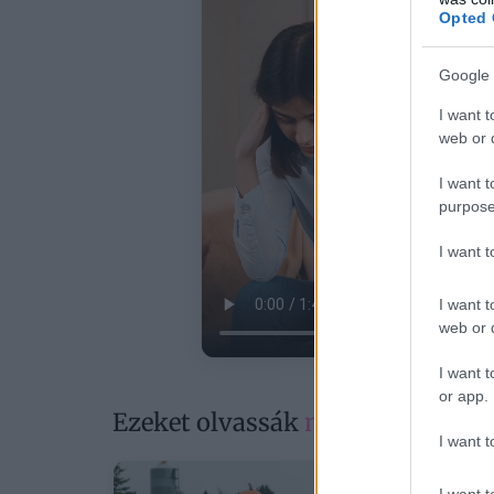
Opted 
Google 
I want t
web or d
I want t
purpose
I want 
I want t
web or d
I want t
or app.
Ezeket olvassák
most
I want t
I want t