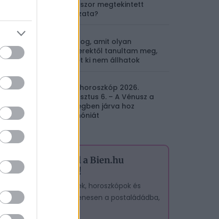
milliószor megtekintett
sorozata?
4 dolog, amit olyan
emberektől tanultam meg,
akiket ki nem állhatok
Napi horoszkóp 2026.
augusztus 6. – A Vénusz a
Mérlegben járva hoz
harmóniát
Iratkozz fel a Bien.hu
hírlevelére!
A legjobb cikkek, horoszkópok és
tesztek – egyenesen a postaládádba,
ingyen.