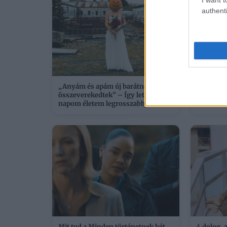
authenti
„Anyám és apám új barátnője
10 nyári
összeverekedtek” – Így lett a nagy
színes m
napom életem legrosszabbja
Mit tud a Minden történetnek két
4 dolog, 