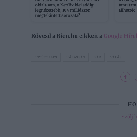
oldala van, a Netflix idei eddigi
tanultam
legnézettebb, 104 milliószor
állhatok
megtekintett sorozata?
Kövesd a Bien.hu cikkeit a
Google Híre
EGYÜTTÉLÉS
HÁZASSÁG
PÁR
VÁLÁS
HO
Szólj 