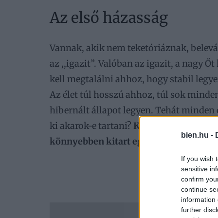
Az első házasság
Vannak, akik nem teketóriáznak, belevá
az ,,igazit”. Valóban az igazit, a nagy
kell megtalálni ahhoz, hogy stabil legy
Az élet túl hosszú ahhoz, túl sok mind
hibernált állapot legyen. Tehát minden 
ki akarok-e tartani?
Két önmagát és a má
bien.hu -
könnyebben kitart egymás mellett.
A l
If you wish 
sensitive in
A cikk fo
confirm you
continue se
information 
further disc