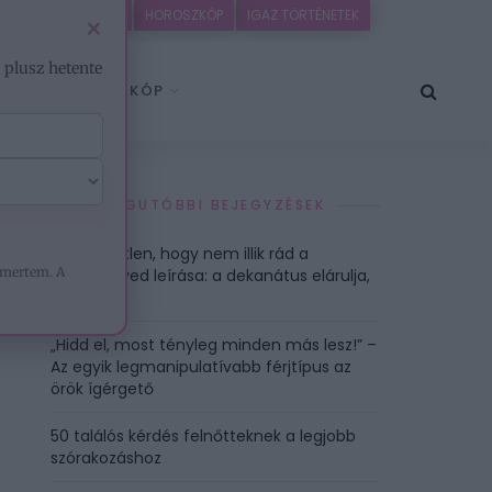
EZOTÉRIA
HOROSZKÓP
IGAZ TÖRTÉNETEK
×
– plusz hetente
HOROSZKÓP
LEGUTÓBBI BEJEGYZÉSEK
Nem véletlen, hogy nem illik rád a
mertem. A
csillagjegyed leírása: a dekanátus elárulja,
miért
„Hidd el, most tényleg minden más lesz!” –
Az egyik legmanipulatívabb férjtípus az
örök ígérgető
50 találós kérdés felnőtteknek a legjobb
szórakozáshoz