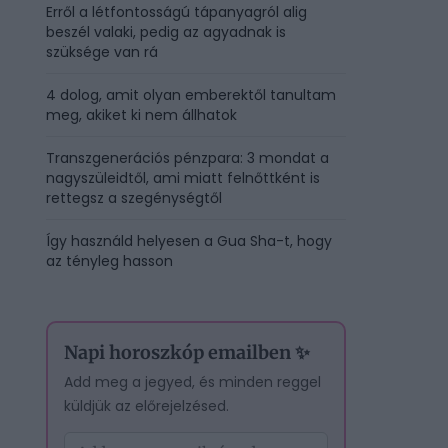
Erről a létfontosságú tápanyagról alig
beszél valaki, pedig az agyadnak is
szüksége van rá
4 dolog, amit olyan emberektől tanultam
meg, akiket ki nem állhatok
Transzgenerációs pénzpara: 3 mondat a
nagyszüleidtől, ami miatt felnőttként is
rettegsz a szegénységtől
Így használd helyesen a Gua Sha-t, hogy
az tényleg hasson
Napi horoszkóp emailben ✨
Add meg a jegyed, és minden reggel
küldjük az előrejelzésed.