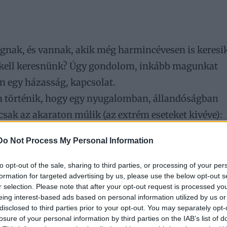
gnak, és vannak, akik még harmincévesen is keresi
 Őt kell keresnünk? Úgy gondolom, inkább magunkat
en egy házasság, kapcsolat.
en történik, hogy egy nyugalomban, állandóságban
csak az akaraton múlik (az extrém eseteket kivéve):
sikat értékelő ember, akik tudják, hogy mi a cél,
Do Not Process My Personal Information
elki érettség nem kor kérdése.
to opt-out of the sale, sharing to third parties, or processing of your per
formation for targeted advertising by us, please use the below opt-out s
lytatódik, lapozz!
r selection. Please note that after your opt-out request is processed y
eing interest-based ads based on personal information utilized by us or
disclosed to third parties prior to your opt-out. You may separately opt-
losure of your personal information by third parties on the IAB’s list of