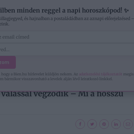
ilben minden reggel a napi horoszkópod! ✨
sillagjegyed, és hajnalban a postaládádban az aznapi előrejelzésed 
eink.
ÓD
OTTHON
SZERELEM
KIKAPCSOLÓDÁS
ozom
 hogy a Bien.hu hírlevelet küldjön nekem. Az
adatkezelési tájékoztatót
megis
m bármikor visszavonható a levelek alján lévő leiratkozó linkkel.
ZASSÁG VÁLÁSSAL...
álással végződik – Mi a hosszú