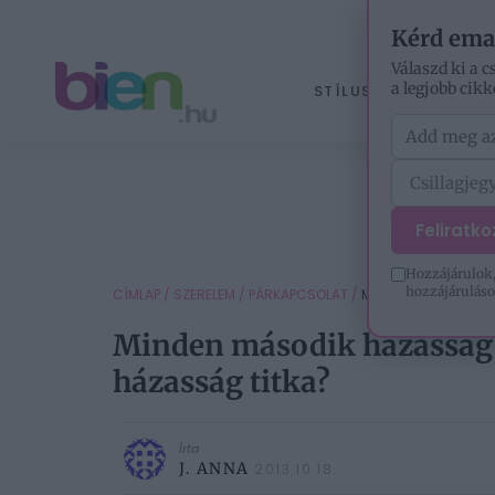
Kérd ema
Válaszd ki a c
a legjobb cikk
STÍLUS
ÉLETM
Feliratk
Hozzájárulok,
hozzájáruláso
CÍMLAP
/
SZERELEM
/
PÁRKAPCSOLAT
/
MINDEN MÁSODIK HÁ
Minden második házasság v
házasság titka?
Írta
J. ANNA
2013.10.18.