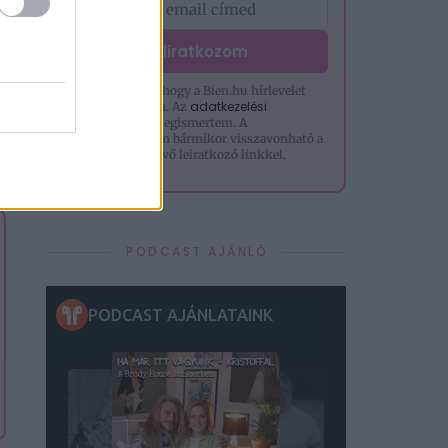
Feliratkozom
Hozzájárulok, hogy a Bien.hu hírlevelet
adatkezelési
küldjön nekem. Az
tájékoztatót
megismertem. A
hozzájárulásom bármikor visszavonható a
levelek alján lévő leiratkozó linkkel.
PODCAST AJÁNLÓ