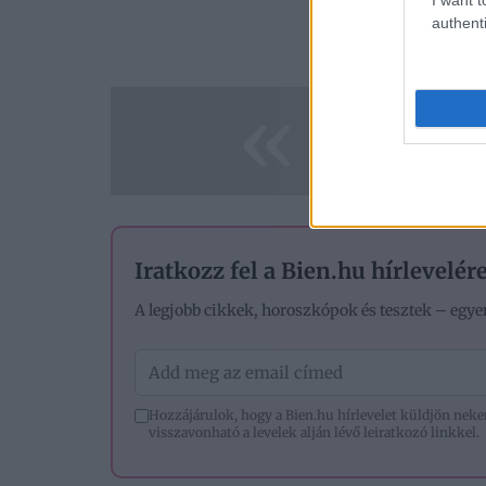
authenti
A cikk fo
«
Iratkozz fel a Bien.hu hírlevelére
A legjobb cikkek, horoszkópok és tesztek – egye
Hozzájárulok, hogy a Bien.hu hírlevelet küldjön nek
visszavonható a levelek alján lévő leiratkozó linkkel.