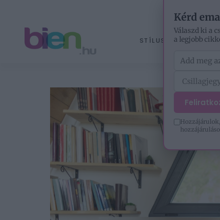
Kérd ema
Válaszd ki a c
a legjobb cikk
STÍLUS
ÉLETM
Feliratk
Hozzájárulok,
hozzájáruláso