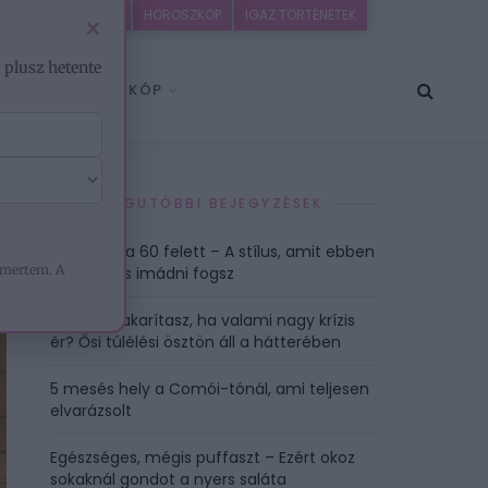
IDEÓK
EZOTÉRIA
HOROSZKÓP
IGAZ TÖRTÉNETEK
×
– plusz hetente
HOROSZKÓP
LEGUTÓBBI BEJEGYZÉSEK
Pixie frizura 60 felett – A stílus, amit ebben
mertem. A
a korban is imádni fogsz
Azonnal takarítasz, ha valami nagy krízis
ér? Ősi túlélési ösztön áll a hátterében
5 mesés hely a Comói-tónál, ami teljesen
elvarázsolt
Egészséges, mégis puffaszt – Ezért okoz
sokaknál gondot a nyers saláta