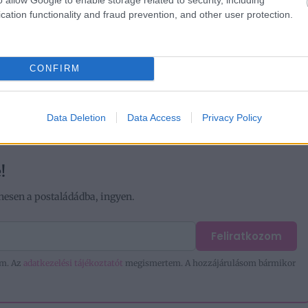
cation functionality and fraud prevention, and other user protection.
lytatódik, lapozz!
»
CONFIRM
1/4
Data Deletion
Data Access
Privacy Policy
!
nesen a postaládádba, ingyen.
Feliratkozom
em. Az
adatkezelési tájékoztatót
megismertem. A hozzájárulásom bármikor