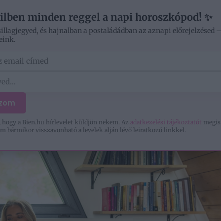
V
ilben minden reggel a napi horoszkópod! ✨
sillagjegyed, és hajnalban a postaládádban az aznapi előrejelzésed 
eink.
ÓD
OTTHON
SZERELEM
KIKAPCSOLÓDÁS
ozom
 hogy a Bien.hu hírlevelet küldjön nekem. Az
adatkezelési tájékoztatót
megis
m bármikor visszavonható a levelek alján lévő leiratkozó linkkel.