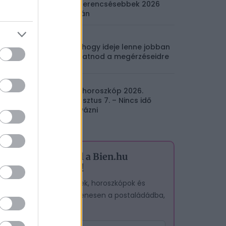
legszerencsésebbek 2026
nyarán
5 jel, hogy ideje lenne jobban
hallgatnod a megérzéseidre
Napi horoszkóp 2026.
augusztus 7. – Nincs idő
tétovázni
Iratkozz fel a Bien.hu
hírlevelére!
A legjobb cikkek, horoszkópok és
tesztek – egyenesen a postaládádba,
ingyen.