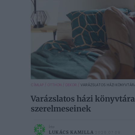
CÍMLAP
/
OTTHON
/
DEKOR
/
VARÁZSLATOS HÁZI KÖNYVTÁRAK
Varázslatos házi könyvtára
szerelmeseinek
Írta
LUKÁCS KAMILLA
2026.07.08.