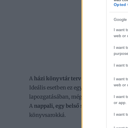
Opted 
Google 
I want t
web or d
I want t
purpose
I want 
A
házi könyvtár tervezése során
az első
I want t
web or d
Ideális esetben ez egy csendes és zavarta
lapozgatásában, mégis elég árnyékolt ah
I want t
or app.
A
nappali, egy belső szoba vagy akár a
könyvsarokká.
I want t
I want t