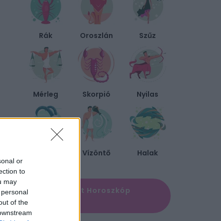
Rák
Oroszlán
Szűz
Mérleg
Skorpió
Nyilas
Bak
Vízöntő
Halak
sonal or
ection to
ou may
✨ Megújult Horoszkóp
 personal
oldal
out of the
 downstream