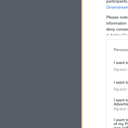
participants
Downstream 
Please note
information 
deny consent
in below Go
Persona
I want t
Opted 
I want t
Opted 
I want 
Advertis
Opted 
I want t
of my P
was col