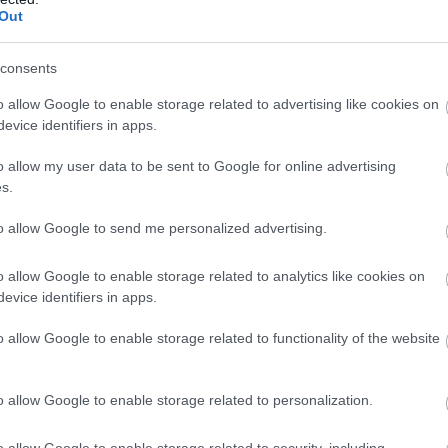
Out
consents
o allow Google to enable storage related to advertising like cookies on
evice identifiers in apps.
o allow my user data to be sent to Google for online advertising
s.
to allow Google to send me personalized advertising.
 és legfontosabb lépés a helyszín kiválasztása.
o allow Google to enable storage related to analytics like cookies on
evice identifiers in apps.
lan tér, ahol a természetes fény segít a
könyvek
hoz, hogy ne sérüljön a papír vagy a borítók színe.
o allow Google to enable storage related to functionality of the website
 hálószoba
is remekül átalakítható egy barátságos
o allow Google to enable storage related to personalization.
o allow Google to enable storage related to security, including