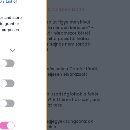
B’s List of
EZEKET OLVASSÁK MOST
er and store
„Abszolút figyelmen kívül
to grant or
hagyta minden kérésem” –
ed purposes
Ha már háromszor kértél
valamit a pasidtól hiába,
akkor sajnos nem törődik
veled
5 mesés hely a Comói-tónál,
ami teljesen elvarázsolt
Sárga izzadságfoltok a fehér
pólón? A filléres házi szer, ami
csodát tesz
Csillagjegyek rangsora: ők
lesznek a