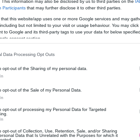
. This information may also be disclosed by us to third parties on the
IA
Participants
that may further disclose it to other third parties.
 that this website/app uses one or more Google services and may gath
including but not limited to your visit or usage behaviour. You may click 
 to Google and its third-party tags to use your data for below specifi
ogle consent section.
l Data Processing Opt Outs
o opt-out of the Sharing of my personal data.
In
o opt-out of the Sale of my Personal Data.
In
to opt-out of processing my Personal Data for Targeted
ing.
In
o opt-out of Collection, Use, Retention, Sale, and/or Sharing
ersonal Data that Is Unrelated with the Purposes for which it
lected.