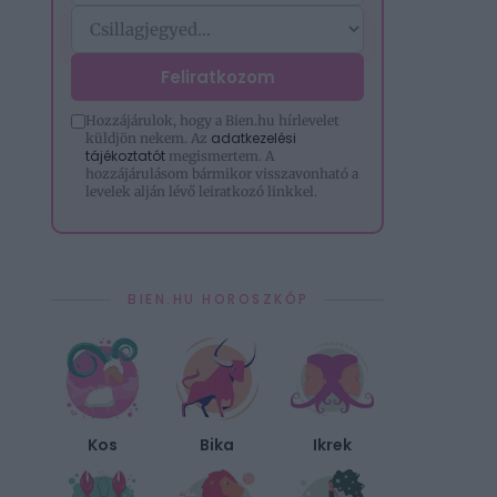
Feliratkozom
Hozzájárulok, hogy a Bien.hu hírlevelet
adatkezelési
küldjön nekem. Az
tájékoztatót
megismertem. A
hozzájárulásom bármikor visszavonható a
levelek alján lévő leiratkozó linkkel.
BIEN.HU HOROSZKÓP
Kos
Bika
Ikrek