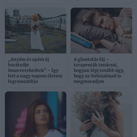
„Anyám és apám új
A ghostolás fáj –
barátnője
terapeuták tanácsai,
összeverekedtek” – Így
hogyan lépj tovább úgy,
lett a nagy napom életem
hogy az önbizalmad is
legrosszabbja
megmaradjon