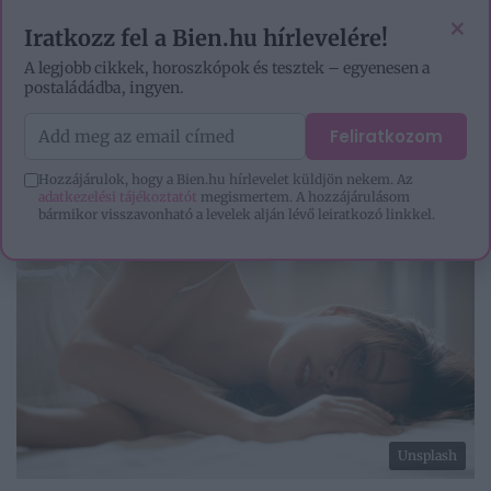
VIDEÓK
EZOTÉRIA
HOROSZKÓP
IGAZ TÖRTÉNETEK
×
Iratkozz fel a Bien.hu hírlevelére!
A legjobb cikkek, horoszkópok és tesztek – egyenesen a
postaládádba, ingyen.
Feliratkozom
Hozzájárulok, hogy a Bien.hu hírlevelet küldjön nekem. Az
adatkezelési tájékoztatót
megismertem. A hozzájárulásom
bármikor visszavonható a levelek alján lévő leiratkozó linkkel.
Unsplash