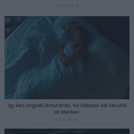
EZOTÉRIA
Így kérj angyali útmutatást, ha válaszút elé kerültél
az életben
2026.08.09.