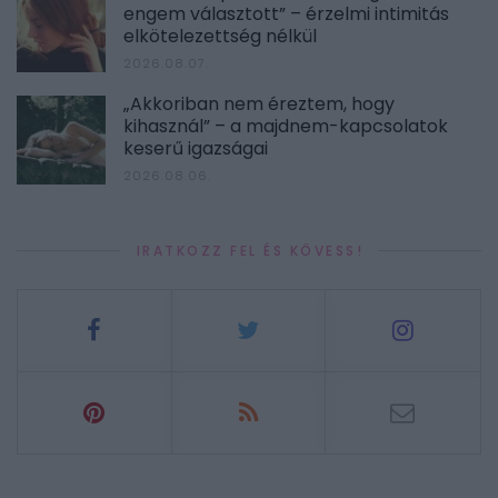
engem választott” – érzelmi intimitás
elkötelezettség nélkül
2026.08.07.
„Akkoriban nem éreztem, hogy
kihasznál” – a majdnem-kapcsolatok
keserű igazságai
2026.08.06.
IRATKOZZ FEL ÉS KÖVESS!