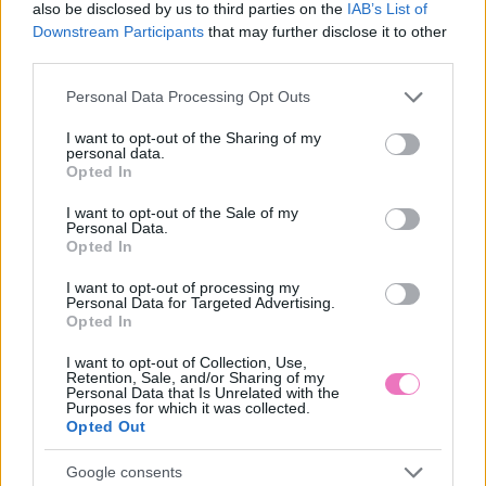
also be disclosed by us to third parties on the
IAB’s List of
Downstream Participants
that may further disclose it to other
HOZZÁSZÓLÁSOK
third parties.
Szólj hozzá a Facebook-on!
Please note that this website/app uses one or more Google
Personal Data Processing Opt Outs
services and may gather and store information including but
not limited to your visit or usage behaviour. You may click to
I want to opt-out of the Sharing of my
personal data.
grant or deny consent to Google and its third-party tags to
Opted In
use your data for below specified purposes in below Google
LEGUTÓBBI BEJEGYZÉSEK
consent section.
I want to opt-out of the Sale of my
Personal Data.
Ki van a Pókember maszk mögött? Minden, amit Tom
Opted In
Hollandról tudni érdemes
I want to opt-out of processing my
Personal Data for Targeted Advertising.
Összehaverkodtam a szomszédommal – és ez volt életem
Opted In
legnagyobb hibája
I want to opt-out of Collection, Use,
Felszalad a rövidnadrág a combodon? Ha legközelebb így
Retention, Sale, and/or Sharing of my
Personal Data that Is Unrelated with the
választasz, tuti nem fog többet
Purposes for which it was collected.
Opted Out
A legszebb idézetek a barátságról, amiket bármikor
elküldhetsz annak, aki fontos neked
Google consents