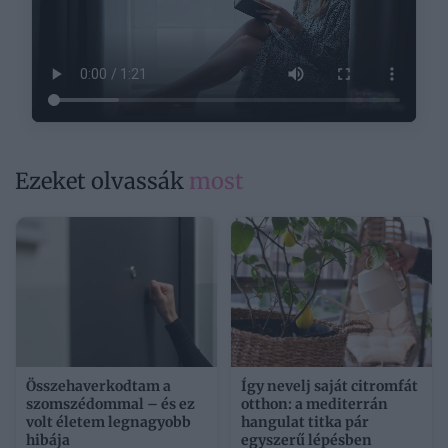
Ezeket olvassák
most
Összehaverkodtam a
Így nevelj saját citromfát
szomszédommal – és ez
otthon: a mediterrán
volt életem legnagyobb
hangulat titka pár
hibája
egyszerű lépésben