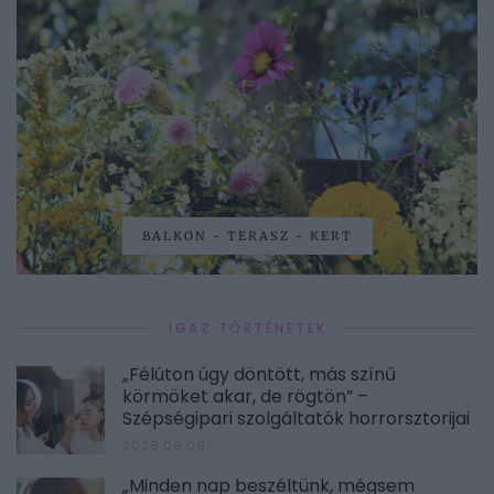
BALKON - TERASZ - KERT
IGAZ TÖRTÉNETEK
„Félúton úgy döntött, más színű
körmöket akar, de rögtön” –
Szépségipari szolgáltatók horrorsztorijai
2026.08.08.
„Minden nap beszéltünk, mégsem