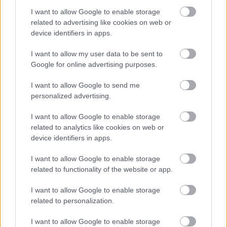
I want to allow Google to enable storage
Nem az lettem, akinek 20 évesen képzeltem magam – hála
istennek!
related to advertising like cookies on web or
device identifiers in apps.
A titkos fegyvereid a nyári hőségben: napszemüveg, kalap
I want to allow my user data to be sent to
és kendő
Google for online advertising purposes.
Így kérj angyali útmutatást, ha válaszút elé kerültél az
I want to allow Google to send me
életben
personalized advertising.
I want to allow Google to enable storage
BIEN.HU HOROSZKÓP
related to analytics like cookies on web or
device identifiers in apps.
I want to allow Google to enable storage
related to functionality of the website or app.
Kos
Bika
Ikrek
Rák
I want to allow Google to enable storage
related to personalization.
I want to allow Google to enable storage