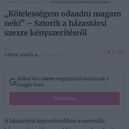
CÍMLAP
/
SZERELEM
/
SZEX
/
„KÖTELESSÉGEM ODAADNI MAGAM NEKI”...
„Kötelességem odaadni magam
neki” – Sztorik a házastársi
szexre kényszerítésről
Írta
SZŐKE ANGÉLA
2026.06.03.
Állítsd be a
bient
megbízható forrásnak a
Google-ben!
Beállítom
A házastársi kapcsolatokban a szexuális