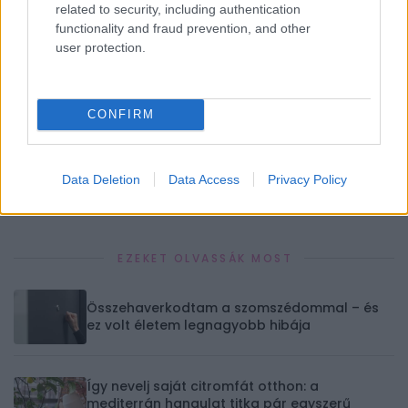
related to security, including authentication
functionality and fraud prevention, and other
Oroszlán
Szűz
Mérleg
Skorpió
user protection.
CONFIRM
Nyilas
Bak
Vízöntő
Halak
Data Deletion
Data Access
Privacy Policy
✨ Megújult Horoszkóp oldal
EZEKET OLVASSÁK MOST
Összehaverkodtam a szomszédommal – és
ez volt életem legnagyobb hibája
Így nevelj saját citromfát otthon: a
mediterrán hangulat titka pár egyszerű