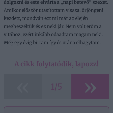
dolgozni és este elvárta a „napi betevő” szexet
.
Amikor először utasítottam vissza, őrjöngeni
kezdett, mondván ezt mi már az elején
megbeszéltük és ez neki jár. Nem volt erőm a
vitához, ezért inkább odaadtam magam neki.
Még egy évig bírtam így és utána elhagytam.
A cikk folytatódik, lapozz!
«
»
1/5