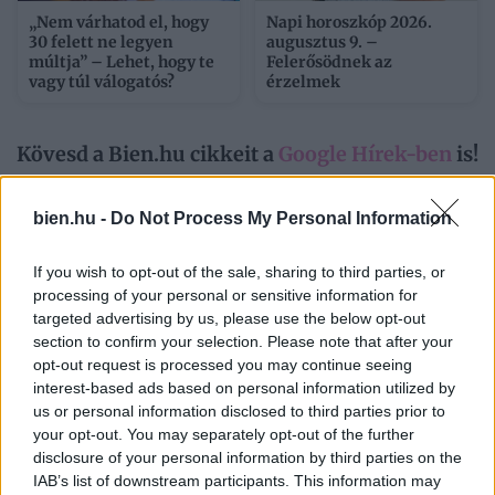
„Nem várhatod el, hogy
Napi horoszkóp 2026.
30 felett ne legyen
augusztus 9. –
múltja” – Lehet, hogy te
Felerősödnek az
vagy túl válogatós?
érzelmek
Kövesd a Bien.hu cikkeit a
Google Hírek-ben
is!
bien.hu -
Do Not Process My Personal Information
ABÚZUS
ÉRZELMI ZSAROLÁS
HÁZASSÁG
If you wish to opt-out of the sale, sharing to third parties, or
KÉNYSZERÍTÉS
MANIPULÁCIÓ
processing of your personal or sensitive information for
targeted advertising by us, please use the below opt-out
PÁRKAPCSOLATI PROBLÉMÁK
SZEXUÁLIS ERŐSZAK
section to confirm your selection. Please note that after your
opt-out request is processed you may continue seeing
TESTI AUTONÓMIA
interest-based ads based on personal information utilized by
us or personal information disclosed to third parties prior to
your opt-out. You may separately opt-out of the further
disclosure of your personal information by third parties on the
IAB’s list of downstream participants. This information may