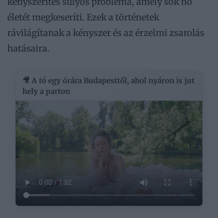
kényszerítés súlyos probléma, amely sok nő
életét megkeseríti. Ezek a történetek
rávilágítanak a kényszer és az érzelmi zsarolás
hatásaira.
🎥 A tó egy órára Budapesttől, ahol nyáron is jut
hely a parton