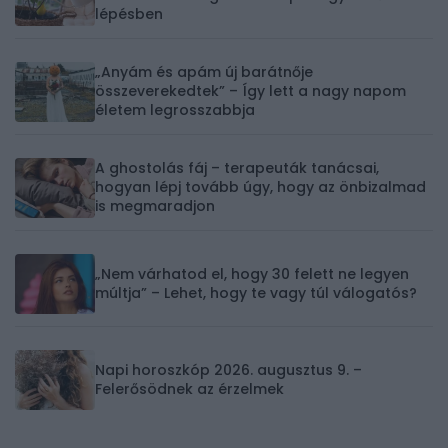
lépésben
„Anyám és apám új barátnője
összeverekedtek” – Így lett a nagy napom
életem legrosszabbja
A ghostolás fáj – terapeuták tanácsai,
hogyan lépj tovább úgy, hogy az önbizalmad
is megmaradjon
„Nem várhatod el, hogy 30 felett ne legyen
múltja” – Lehet, hogy te vagy túl válogatós?
Napi horoszkóp 2026. augusztus 9. –
Felerősödnek az érzelmek