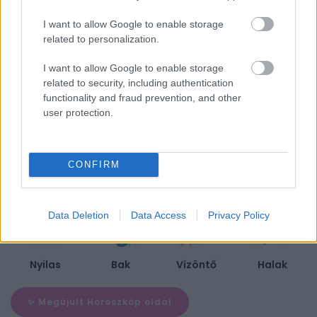
BIEN.HU HOROSZKÓP
I want to allow Google to enable storage
related to personalization.
I want to allow Google to enable storage
related to security, including authentication
Kos
Bika
Ikrek
Rák
functionality and fraud prevention, and other
user protection.
CONFIRM
Oroszlán
Szűz
Mérleg
Skorpió
Data Deletion
Data Access
Privacy Policy
Nyilas
Bak
Vízöntő
Halak
✨ Megújult Horoszkóp oldal