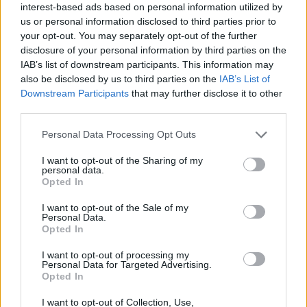
interest-based ads based on personal information utilized by
Kövesd a Bien.hu cikkeit a
Google Hírek-ben
is!
us or personal information disclosed to third parties prior to
your opt-out. You may separately opt-out of the further
disclosure of your personal information by third parties on the
IAB’s list of downstream participants. This information may
#RP
EGÉSZSÉG
FLIP FLOP
FŐOLDALI SLIDER
also be disclosed by us to third parties on the
IAB’s List of
Downstream Participants
that may further disclose it to other
PAPUCS
third parties.
Please note that this website/app uses one or more Google
Personal Data Processing Opt Outs
services and may gather and store information including but
not limited to your visit or usage behaviour. You may click to
I want to opt-out of the Sharing of my
personal data.
grant or deny consent to Google and its third-party tags to
Opted In
use your data for below specified purposes in below Google
HOZZÁSZÓLÁSOK
consent section.
I want to opt-out of the Sale of my
Personal Data.
Szólj hozzá a Facebook-on!
Opted In
I want to opt-out of processing my
Personal Data for Targeted Advertising.
Opted In
LEGUTÓBBI BEJEGYZÉSEK
I want to opt-out of Collection, Use,