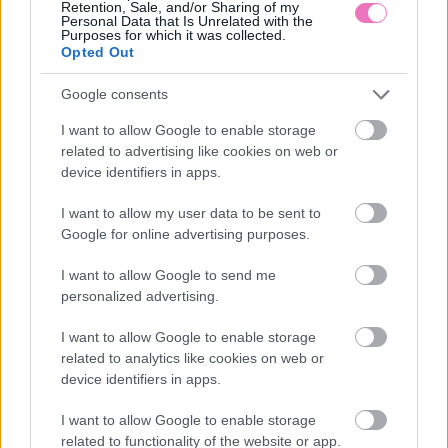
Retention, Sale, and/or Sharing of my
Personal Data that Is Unrelated with the
Tenyérjóslás kezdőknek – Ezt jelentik az egyes vonalak
Purposes for which it was collected.
Opted Out
A tökéletes főtt kukorica titka – a kedvenc zöldségesemtől
tanultam a trükköt
Google consents
I want to allow Google to enable storage
5 hétköznapi fűszer, amivel észrevétlenül űzheted el a
rontást a házból
related to advertising like cookies on web or
device identifiers in apps.
Így viseld 40 felett elegánsan a pöttyös ruhát, a szezon
I want to allow my user data to be sent to
nagy kedvencét
Google for online advertising purposes.
Ez a tengerparti lakásdekor trend most minden stílusos
I want to allow Google to send me
otthonban feltűnik
personalized advertising.
Imádsz takarítós vagy „pattanáskinyomós” videókat nézni a
I want to allow Google to enable storage
neten? Ez a furcsa ösztön áll a hátterében
related to analytics like cookies on web or
device identifiers in apps.
5 divathiba, ami miatt sokkal idősebbnek tűnsz a korodnál
I want to allow Google to enable storage
related to functionality of the website or app.