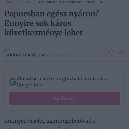
CÍMLAP
/
ÉLETMÓD
/
PAPUCSBAN EGÉSZ NYÁRON? ENNYIRE SOK...
Papucsban egész nyáron?
Ennyire sok káros
következménye lehet
Írta
FARKAS IZABELLA
2026.06.02.
Állítsd be a
bient
megbízható forrásnak a
Google-ben!
Beállítom
Könnyed viselet, szinte egybeolvad a