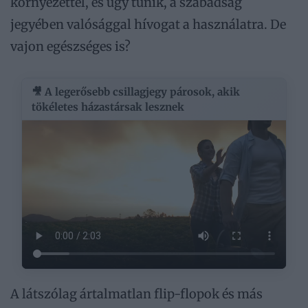
környezettel, és úgy tűnik, a szabadság
jegyében valósággal hívogat a használatra. De
vajon egészséges is?
🎥 A legerősebb csillagjegy párosok, akik
tökéletes házastársak lesznek
A látszólag ártalmatlan flip-flopok és más