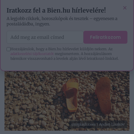
VIDEÓK
EZOTÉRIA
HOROSZKÓP
IGAZ TÖRTÉNETEK
×
Iratkozz fel a Bien.hu hírlevelére!
A legjobb cikkek, horoszkópok és tesztek – egyenesen a
postaládádba, ingyen.
Feliratkozom
Hozzájárulok, hogy a Bien.hu hírlevelet küldjön nekem. Az
adatkezelési tájékoztatót
megismertem. A hozzájárulásom
bármikor visszavonható a levelek alján lévő leiratkozó linkkel.
unsplash.com / Andrej Lisakov