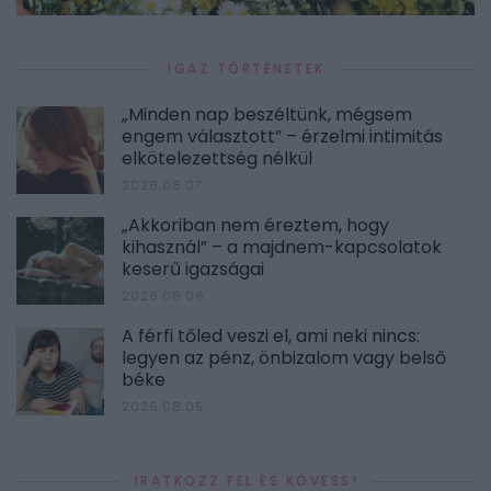
IGAZ TÖRTÉNETEK
„Minden nap beszéltünk, mégsem
engem választott” – érzelmi intimitás
elkötelezettség nélkül
2026.08.07.
„Akkoriban nem éreztem, hogy
kihasznál” – a majdnem-kapcsolatok
keserű igazságai
2026.08.06.
A férfi tőled veszi el, ami neki nincs:
legyen az pénz, önbizalom vagy belső
béke
2026.08.05.
IRATKOZZ FEL ÉS KÖVESS!