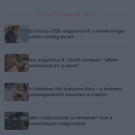
EZEKET OLVASSÁK MOST
Ezt hozza 2026. augusztus 8. a numerológia
szerint: bőség és erő
Ma, augusztus 8.: László ünnepel – Milyen
jelentéssel bír a neve?
A tökéletes főtt kukorica titka – a kedvenc
zöldségesemtől tanultam a trükköt
Miért csókolóznak az emberek? Íme a
tudományos magyarázat