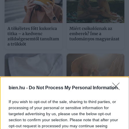
A tökéletes főtt kukorica
Miért csókolóznak az
titka – a kedvenc
emberek? Íme a
zöldségesemtől tanultam
tudományos magyarázat
a trükköt
bien.hu -
Do Not Process My Personal Information
If you wish to opt-out of the sale, sharing to third parties, or
Sárga izzadságfoltok a
Napi horoszkóp 2026.
fehér pólón? A filléres
augusztus 8. – Az
processing of your personal or sensitive information for
házi szer, ami csodát tesz
Oroszlánkapu bátorságra
targeted advertising by us, please use the below opt-out
sarkall
section to confirm your selection. Please note that after your
opt-out request is processed you may continue seeing