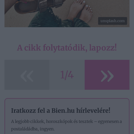
unsplash.com
A cikk folytatódik, lapozz!
«
»
1/4
Iratkozz fel a Bien.hu hírlevelére!
A legjobb cikkek, horoszkópok és tesztek – egyenesen a
postaládádba, ingyen.