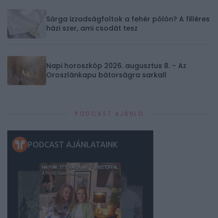
Sárga izzadságfoltok a fehér pólón? A filléres
házi szer, ami csodát tesz
Napi horoszkóp 2026. augusztus 8. – Az
Oroszlánkapu bátorságra sarkall
PODCAST AJÁNLÓ