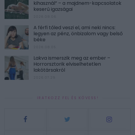
kihasznál” – a majdnem-kapcsolatok
keserű igazságai
2026.08.06.
A férfi tőled veszi el, ami neki nincs:
legyen az pénz, önbizalom vagy belső
béke
2026.08.05.
Lakva ismerszik meg az ember –
Horrorsztorik elviselhetetlen
lakótársakról
2026.07.29.
IRATKOZZ FEL ÉS KÖVESS!