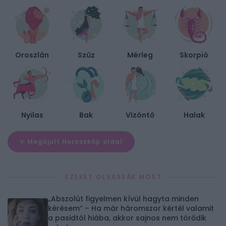
Oroszlán
Szűz
Mérleg
Skorpió
Nyilas
Bak
Vízöntő
Halak
✨ Megújult Horoszkóp oldal
EZEKET OLVASSÁK MOST
„Abszolút figyelmen kívül hagyta minden
kérésem” – Ha már háromszor kértél valamit
a pasidtól hiába, akkor sajnos nem törődik