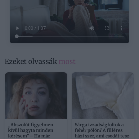
Ezeket olvassák
most
„Abszolút figyelmen
Sárga izzadságfoltok a
kívül hagyta minden
fehér pólón? A filléres
kérésem” – Ha már
házi szer, ami csodát tesz