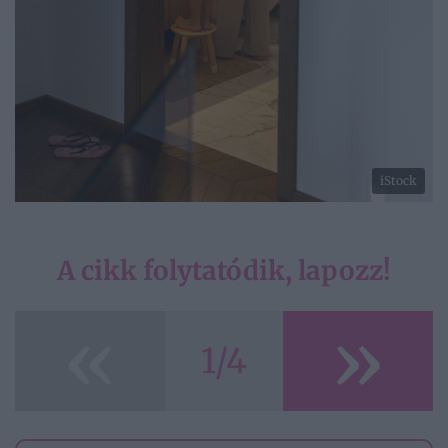
iStock
A cikk folytatódik, lapozz!
«
»
1/4