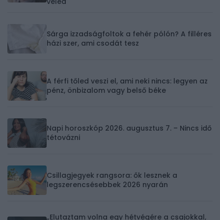
veled
Sárga izzadságfoltok a fehér pólón? A filléres
házi szer, ami csodát tesz
A férfi tőled veszi el, ami neki nincs: legyen az
pénz, önbizalom vagy belső béke
Napi horoszkóp 2026. augusztus 7. – Nincs idő
tétovázni
Csillagjegyek rangsora: ők lesznek a
legszerencsésebbek 2026 nyarán
„Elutaztam volna egy hétvégére a csajokkal,