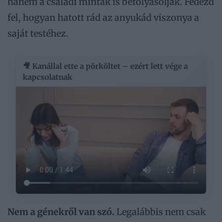
hanem a családi minták is befolyásolják. Fedezd
fel, hogyan hatott rád az anyukád viszonya a
saját testéhez.
🎥 Kanállal ette a pörköltet – ezért lett vége a
kapcsolatnak
Nem a génekről van szó.
Legalábbis nem csak