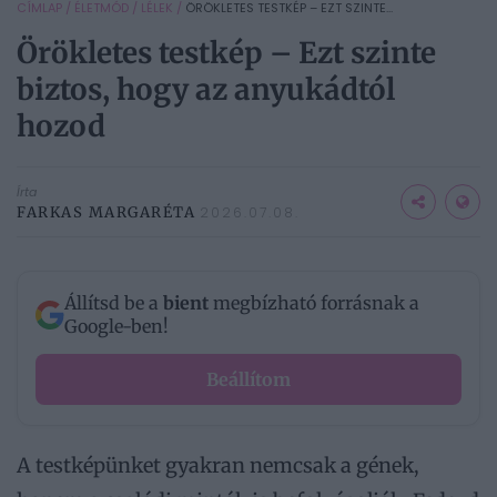
CÍMLAP
/
ÉLETMÓD
/
LÉLEK
/
ÖRÖKLETES TESTKÉP – EZT SZINTE...
Örökletes testkép – Ezt szinte
biztos, hogy az anyukádtól
hozod
Írta
FARKAS MARGARÉTA
2026.07.08.
Állítsd be a
bient
megbízható forrásnak a
Google-ben!
Beállítom
A testképünket gyakran nemcsak a gének,