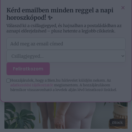
VIDEÓK
EZOTÉRIA
HOROSZKÓP
IGAZ TÖRTÉNETEK
×
Kérd emailben minden reggel a napi
horoszkópod! ✨
Válaszd ki a csillagjegyed, és hajnalban a postaládádban az
aznapi előrejelzésed – plusz hetente a legjobb cikkeink.
Feliratkozom
Hozzájárulok, hogy a Bien.hu hírlevelet küldjön nekem. Az
adatkezelési tájékoztatót
megismertem. A hozzájárulásom
bármikor visszavonható a levelek alján lévő leiratkozó linkkel.
iStock