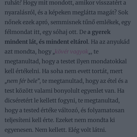
ruhát? Hogy mit mondott, amikor visszatért a
nyaralásról, és a képeken meglátta magát? Sok
nőnek ezek apró, semmisnek tűnő emlékek, egy
félmondat itt, egy sóhaj ott. De
a gyerek
mindent lát, és mindent eltárol
. Ha az anyukád
azt mondta, hogy
„
kövér vagyok
„
, te
megtanultad, hogy a testet ilyen mondatokkal
kell értékelni. Ha soha nem evett tortát, mert
„nem fér bele”
, te megtanultad, hogy az étel és a
test között valami bonyolult egyenlet van. Ha
dicséretért le kellett fogyni, te megtanultad,
hogy a tested értéke változó, és folyamatosan
teljesíteni kell érte. Ezeket nem mondta ki
egyenesen. Nem kellett. Elég volt látni.