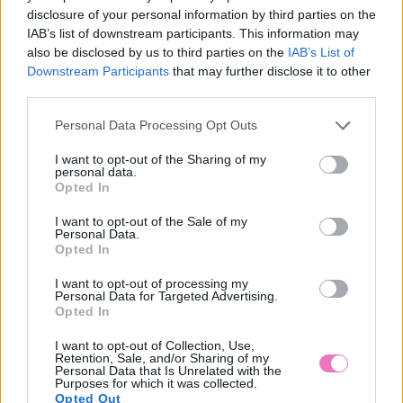
disclosure of your personal information by third parties on the
IAB’s list of downstream participants. This information may
Csillagjegyek rangsora:
„Elutaztam volna egy
also be disclosed by us to third parties on the
IAB’s List of
ők lesznek a
hétvégére a csajokkal, de
Downstream Participants
that may further disclose it to other
legszerencsésebbek 2026
a férjem képtelen volt
third parties.
nyarán
megugrani a feladatokat”
– A feleség nem válni
Please note that this website/app uses one or more Google
Personal Data Processing Opt Outs
akar, hanem visszakapni
services and may gather and store information including but
egy kicsit az életéből
not limited to your visit or usage behaviour. You may click to
I want to opt-out of the Sharing of my
personal data.
grant or deny consent to Google and its third-party tags to
Opted In
use your data for below specified purposes in below Google
Kövesd a Bien.hu cikkeit a
Google Hírek-ben
is!
consent section.
I want to opt-out of the Sale of my
Personal Data.
Opted In
ANYAI HATÁS
CSALÁDI ÖRÖKSÉG
FŐOLDALI SLIDER
I want to opt-out of processing my
Personal Data for Targeted Advertising.
GENERÁCIÓS MINTÁK
ÖNBIZALOM
ÖNÉRTÉKELÉS
Opted In
SZÜLŐI PÉLDAMUTATÁS
TESTKÉP
TESTPOZITIVITÁS
I want to opt-out of Collection, Use,
Retention, Sale, and/or Sharing of my
Personal Data that Is Unrelated with the
Purposes for which it was collected.
Opted Out