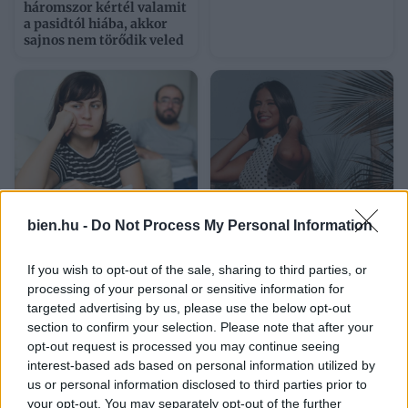
háromszor kértél valamit
a pasidtól hiába, akkor
sajnos nem törődik veled
A férfi tőled veszi el, ami
Napi horoszkóp 2026.
bien.hu -
Do Not Process My Personal Information
neki nincs: legyen az
augusztus 7. – Nincs idő
pénz, önbizalom vagy
tétovázni
If you wish to opt-out of the sale, sharing to third parties, or
belső béke
processing of your personal or sensitive information for
targeted advertising by us, please use the below opt-out
section to confirm your selection. Please note that after your
opt-out request is processed you may continue seeing
interest-based ads based on personal information utilized by
us or personal information disclosed to third parties prior to
your opt-out. You may separately opt-out of the further