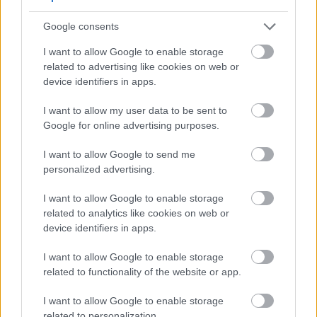
Google consents
I want to allow Google to enable storage
HOZZÁSZÓLÁSOK
related to advertising like cookies on web or
device identifiers in apps.
Szólj hozzá a Facebook-on!
I want to allow my user data to be sent to
Google for online advertising purposes.
I want to allow Google to send me
LEGUTÓBBI BEJEGYZÉSEK
personalized advertising.
Rejtett porfogók a lakásban, amik miatt sűrűbben kell
I want to allow Google to enable storage
takarítanod
related to analytics like cookies on web or
device identifiers in apps.
Miért rajongunk ennyire a megtörtént bűnügyekért – és
hogyan hatnak a mentális egészségünkre
I want to allow Google to enable storage
related to functionality of the website or app.
Homokban szexelni nem a legjobb ötlet – És még 2 másik
helyszín, ahol nem éri meg egymásnak esni
I want to allow Google to enable storage
related to personalization.