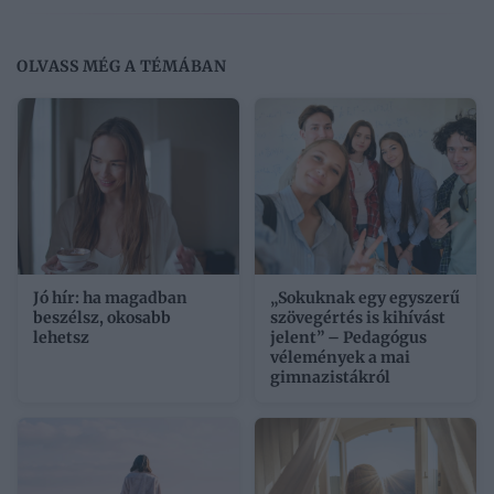
OLVASS MÉG A TÉMÁBAN
Jó hír: ha magadban
„Sokuknak egy egyszerű
beszélsz, okosabb
szövegértés is kihívást
lehetsz
jelent” – Pedagógus
vélemények a mai
gimnazistákról