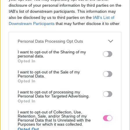
disclosure of your personal information by third parties on the
IAB’s list of downstream participants. This information may
also be disclosed by us to third parties on the
IAB’s List of
🎥 3 csillagjegy, akit próbára tesz a sors
Downstream Participants
that may further disclose it to other
third parties.
Please note that this website/app uses one or more Google
Personal Data Processing Opt Outs
services and may gather and store information including but
not limited to your visit or usage behaviour. You may click to
I want to opt-out of the Sharing of my
personal data.
grant or deny consent to Google and its third-party tags to
Opted In
use your data for below specified purposes in below Google
consent section.
I want to opt-out of the Sale of my
Personal Data.
Opted In
I want to opt-out of processing my
Personal Data for Targeted Advertising.
Opted In
Ezeket olvassák
most
I want to opt-out of Collection, Use,
Retention, Sale, and/or Sharing of my
Personal Data that Is Unrelated with the
Purposes for which it was collected.
Opted Out