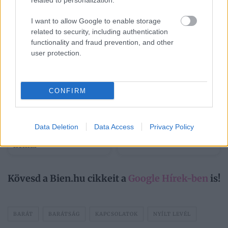
related to personalization.
sajnos nem törődik veled
I want to allow Google to enable storage
related to security, including authentication
functionality and fraud prevention, and other
user protection.
CONFIRM
„Minden nap beszéltünk,
A férfi tőled veszi el, ami
mégsem engem
neki nincs: legyen az
választott” – érzelmi
pénz, önbizalom vagy
Data Deletion
Data Access
Privacy Policy
intimitás elkötelezettség
belső béke
nélkül
Kövesd a Bien.hu cikkeit a
Google Hírek-ben
is!
BARÁT
BARÁTSÁG
KAPCSOLATOK
NYÍLT LEVÉL