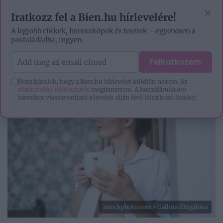
VIDEÓK
EZOTÉRIA
HOROSZKÓP
IGAZ TÖRTÉNETEK
×
Iratkozz fel a Bien.hu hírlevelére!
A legjobb cikkek, horoszkópok és tesztek – egyenesen a
postaládádba, ingyen.
Feliratkozom
Hozzájárulok, hogy a Bien.hu hírlevelet küldjön nekem. Az
adatkezelési tájékoztatót
megismertem. A hozzájárulásom
bármikor visszavonható a levelek alján lévő leiratkozó linkkel.
istockphoto.com / Gallina Zhigalova