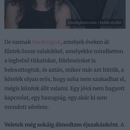
istockphoto.com / koldo studio
De vannak
barátságok
, amelyek éveken át
fűztek össze valakikkel, amelyekbe mindketten
a legbelső titkainkat, félelmeinket is
belesuttogtuk, és aztán, mikor már azt hittük, a
kötelék olyan erős, hogy soha nem szakadhat el,
mégis közénk állt valami. Egy jóvá nem hagyott
kapcsolat, egy hazugság, egy akár ki sem
mondott sérelem.
Veletek még sokáig álmodtam éjszakánként.
A