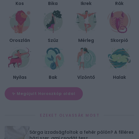
Kos
Bika
Ikrek
Rák
Oroszlán
Szűz
Mérleg
Skorpió
Nyilas
Bak
Vízöntő
Halak
✨ Megújult Horoszkóp oldal
EZEKET OLVASSÁK MOST
Sárga izzadságfoltok a fehér pólón? A filléres
házi szer, ami csodát tesz