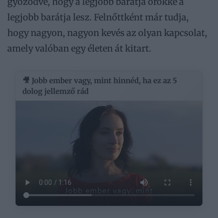
győződve, hogy a legjobb barátja örökké a
legjobb barátja lesz. Felnőttként már tudja,
hogy nagyon, nagyon kevés az olyan kapcsolat,
amely valóban egy életen át kitart.
🎥 Jobb ember vagy, mint hinnéd, ha ez az 5
dolog jellemző rád