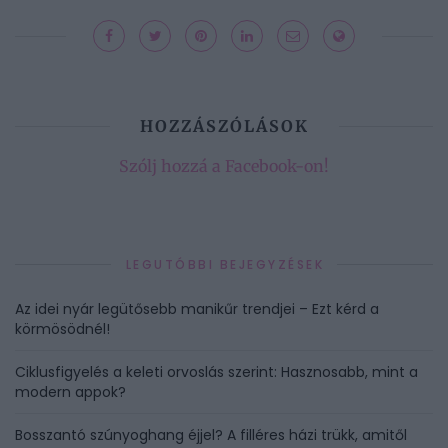
HOZZÁSZÓLÁSOK
Szólj hozzá a Facebook-on!
LEGUTÓBBI BEJEGYZÉSEK
Az idei nyár legütősebb manikűr trendjei – Ezt kérd a
körmösödnél!
Ciklusfigyelés a keleti orvoslás szerint: Hasznosabb, mint a
modern appok?
Bosszantó szúnyoghang éjjel? A filléres házi trükk, amitől