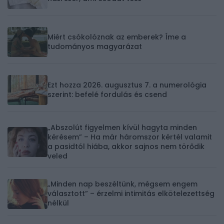
Miért csókolóznak az emberek? Íme a
tudományos magyarázat
Ezt hozza 2026. augusztus 7. a numerológia
szerint: befelé fordulás és csend
„Abszolút figyelmen kívül hagyta minden
kérésem” – Ha már háromszor kértél valamit
a pasidtól hiába, akkor sajnos nem törődik
veled
„Minden nap beszéltünk, mégsem engem
választott” – érzelmi intimitás elkötelezettség
nélkül