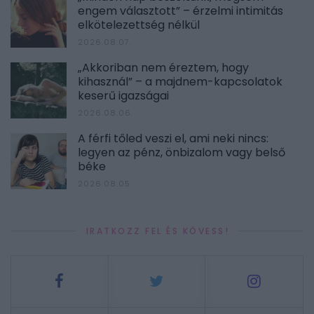
engem választott” – érzelmi intimitás
elkötelezettség nélkül
2026.08.07.
„Akkoriban nem éreztem, hogy
kihasznál” – a majdnem-kapcsolatok
keserű igazságai
2026.08.06.
A férfi tőled veszi el, ami neki nincs:
legyen az pénz, önbizalom vagy belső
béke
2026.08.05.
IRATKOZZ FEL ÉS KÖVESS!