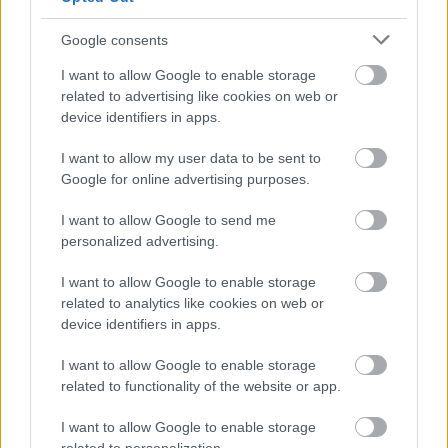
Google consents
I want to allow Google to enable storage
related to advertising like cookies on web or
device identifiers in apps.
Sárga izzadságfoltok a
Miért csókolóznak az
fehér pólón? A filléres
emberek? Íme a
I want to allow my user data to be sent to
házi szer, ami csodát tesz
tudományos magyarázat
Google for online advertising purposes.
I want to allow Google to send me
personalized advertising.
I want to allow Google to enable storage
related to analytics like cookies on web or
device identifiers in apps.
I want to allow Google to enable storage
Ezt hozza 2026.
„Abszolút figyelmen
augusztus 7. a
kívül hagyta minden
related to functionality of the website or app.
numerológia szerint:
kérésem” – Ha már
befelé fordulás és csend
háromszor kértél valamit
I want to allow Google to enable storage
a pasidtól hiába, akkor