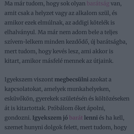
Ma már tudom, hogy sok olyan
barátság
van,
amit csak a helyzet vagy az alkalom szül, és
amikor ezek elmúlnak, az addigi kötelék is
elhalványul. Ma már nem adom bele a teljes
szívem-lelkem minden kezdődő, új barátságba,
mert tudom, hogy kevés lesz, ami akkor is
kitart, amikor másfelé mennek az útjaink.
Igyekszem viszont
megbecsülni
azokat a
kapcsolatokat, amelyek munkahelyeken,
esküvőkön, gyerekek születésén és költözéseken
át is kitartottak. Próbálom őket ápolni,
gondozni.
Igyekszem jó
barát
lenni
és ha kell,
szemet hunyni dolgok felett, mert tudom, hogy