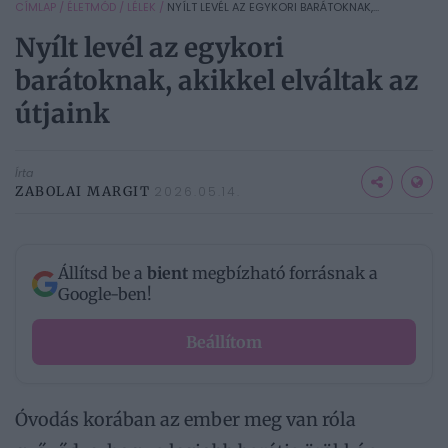
CÍMLAP
/
ÉLETMÓD
/
LÉLEK
/
NYÍLT LEVÉL AZ EGYKORI BARÁTOKNAK,...
Nyílt levél az egykori
barátoknak, akikkel elváltak az
útjaink
Írta
ZABOLAI MARGIT
2026.05.14.
Állítsd be a
bient
megbízható forrásnak a
Google-ben!
Beállítom
Óvodás korában az ember meg van róla