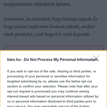
megtanultam nélkületek építeni.
Szeretném, ha tudnátok, hogy boldog vagyok. És
hogy semmi mást nem kívánok nektek, amikor
rátok gondolok, csak hogy ti is azok legyetek.
Iratkozz fel a Bien.hu hírlevelére!
bien.hu -
Do Not Process My Personal Information
A legjobb cikkek, horoszkópok és tesztek – egyenesen a
postaládádba, ingyen.
If you wish to opt-out of the sale, sharing to third parties, or
processing of your personal or sensitive information for
targeted advertising by us, please use the below opt-out
Feliratkozom
section to confirm your selection. Please note that after your
opt-out request is processed you may continue seeing
Hozzájárulok, hogy a Bien.hu hírlevelet küldjön nekem. Az
interest-based ads based on personal information utilized by
adatkezelési tájékoztatót
megismertem. A hozzájárulásom
bármikor visszavonható a levelek alján lévő leiratkozó
us or personal information disclosed to third parties prior to
linkkel.
your opt-out. You may separately opt-out of the further