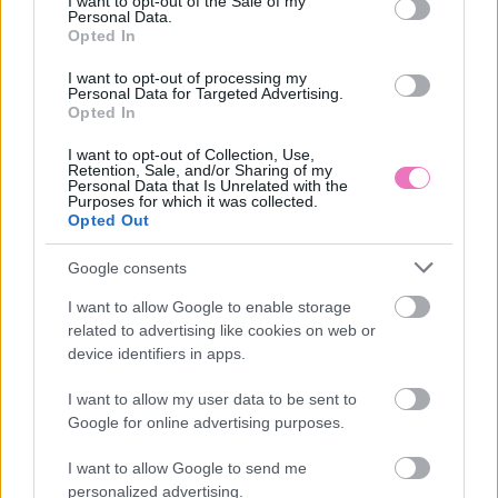
I want to opt-out of the Sale of my
Personal Data.
Opted In
I want to opt-out of processing my
Personal Data for Targeted Advertising.
Melyik napszakban vagy
2026. augusztus 6.: 40 az
Opted In
a legaktívabb? Ezt üzeni a
új 30 – Továbbra is
személyiségedről
forróság uralja az
I want to opt-out of Collection, Use,
országot
Retention, Sale, and/or Sharing of my
Personal Data that Is Unrelated with the
Purposes for which it was collected.
Opted Out
Kövesd a Bien.hu cikkeit a
Google Hírek-ben
is!
Google consents
I want to allow Google to enable storage
EKLEKTIKUS STÍLUS
IKREK JEGY
KREATÍV TEREK
related to advertising like cookies on web or
device identifiers in apps.
LAKBERENDEZÉS
OTTHONFRISSÍTÉS
I want to allow my user data to be sent to
SZÍNEK HASZNÁLATA
TAVASZI DEKORÁCIÓ
Google for online advertising purposes.
TÉRÉRZET NÖVELÉSE
I want to allow Google to send me
personalized advertising.