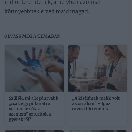
miliőt teremtenek, amelyben azonnal
könnyebbnek érzed majd magad.
OLVASS MÉG A TÉMÁBAN
Szülők, mi a legdurvább
„A kisfiúnak makk volt
„csak egy pillanatra
az orrában” – Igaz
vettem le róla a
orvosi történetek
szemem” sztoritok a
gyerekről?