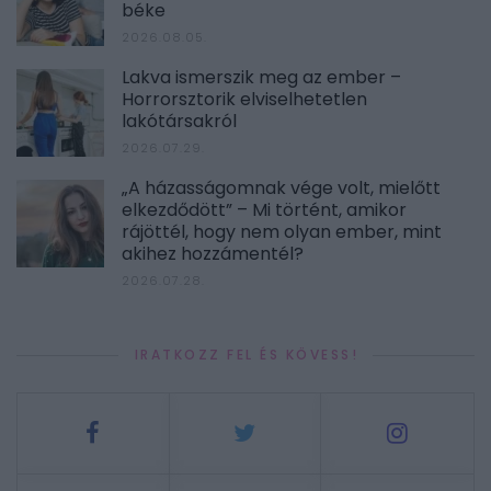
béke
2026.08.05.
Lakva ismerszik meg az ember –
Horrorsztorik elviselhetetlen
lakótársakról
2026.07.29.
„A házasságomnak vége volt, mielőtt
elkezdődött” – Mi történt, amikor
rájöttél, hogy nem olyan ember, mint
akihez hozzámentél?
2026.07.28.
IRATKOZZ FEL ÉS KÖVESS!