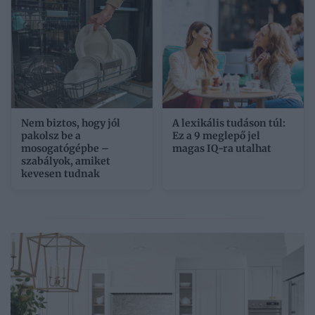
Nem biztos, hogy jól
A lexikális tudáson túl:
pakolsz be a
Ez a 9 meglepő jel
mosogatógépbe –
magas IQ-ra utalhat
szabályok, amiket
kevesen tudnak