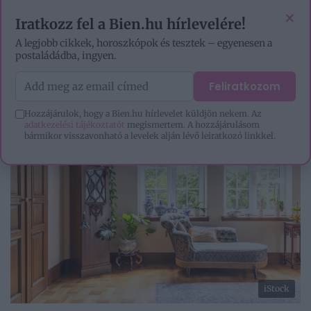
EZOTÉRIA
HOROSZKÓP
IGAZ TÖRTÉNETEK
×
Iratkozz fel a Bien.hu hírlevelére!
A legjobb cikkek, horoszkópok és tesztek – egyenesen a
postaládádba, ingyen.
Feliratkozom
Hozzájárulok, hogy a Bien.hu hírlevelet küldjön nekem. Az
adatkezelési tájékoztatót
megismertem. A hozzájárulásom
bármikor visszavonható a levelek alján lévő leiratkozó linkkel.
iStock