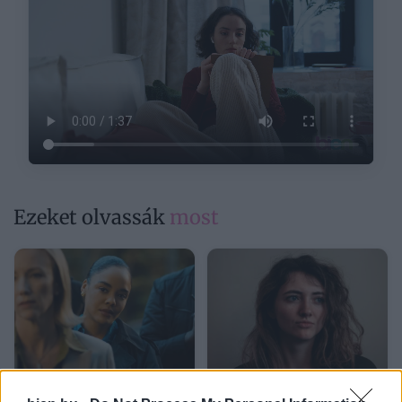
Ezeket olvassák
most
Mit tud a Minden
„Fel akart jönni, de