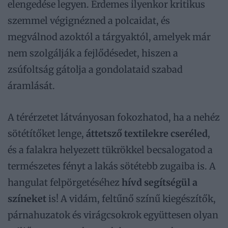
elengedése legyen. Érdemes ilyenkor kritikus
szemmel végignézned a polcaidat, és
megválnod azoktól a tárgyaktól, amelyek már
nem szolgálják a fejlődésedet, hiszen a
zsúfoltság gátolja a gondolataid szabad
áramlását.
A térérzetet látványosan fokozhatod, ha a nehéz
sötétítőket lenge,
áttetsző textilekre cseréled
,
és a falakra helyezett tükrökkel becsalogatod a
természetes fényt a lakás sötétebb zugaiba is. A
hangulat felpörgetéséhez
hívd segítségül a
színeket
is! A vidám, feltűnő színű kiegészítők,
párnahuzatok és virágcsokrok együttesen olyan