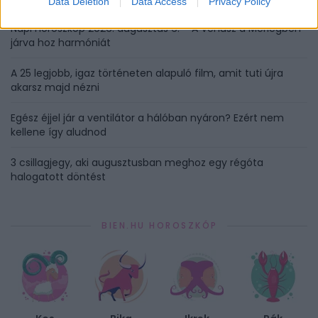
Data Deletion
Data Access
Privacy Policy
Napi horoszkóp 2026. augusztus 6. – A Vénusz a Mérlegben
járva hoz harmóniát
A 25 legjobb, igaz történeten alapuló film, amit tuti újra
akarsz majd nézni
Egész éjjel jár a ventilátor a hálóban nyáron? Ezért nem
kellene így aludnod
3 csillagjegy, aki augusztusban meghoz egy régóta
halogatott döntést
BIEN.HU HOROSZKÓP