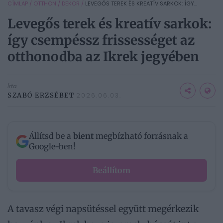
CÍMLAP
/
OTTHON
/
DEKOR
/
LEVEGŐS TEREK ÉS KREATÍV SARKOK: ÍGY...
Levegős terek és kreatív sarkok:
így csempéssz frissességet az
otthonodba az Ikrek jegyében
Írta
SZABÓ ERZSÉBET
2026.06.03.
Állítsd be a
bient
megbízható forrásnak a
Google-ben!
Beállítom
A tavasz végi napsütéssel együtt megérkezik