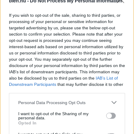
bien.hu -
Do Not Process My Personal Information
történetnek két oldala
nemet mondtam. Évekkel
van, a Netflix idei eddigi
később láttam a körözési
If you wish to opt-out of the sale, sharing to third parties, or
legnézettebb, 104
fotóját” – 3 eset, amikor a
milliószor megtekintett
megérzés mentett meg
processing of your personal or sensitive information for
sorozata?
valakit
targeted advertising by us, please use the below opt-out
section to confirm your selection. Please note that after your
opt-out request is processed you may continue seeing
interest-based ads based on personal information utilized by
us or personal information disclosed to third parties prior to
your opt-out. You may separately opt-out of the further
disclosure of your personal information by third parties on the
IAB’s list of downstream participants. This information may
also be disclosed by us to third parties on the
IAB’s List of
Downstream Participants
that may further disclose it to other
Mennyire erős a hatodik
Napi horoszkóp 2026.
third parties.
érzéked? Ezekből a
augusztus 6. – A Vénusz a
jelekből kiderül
Mérlegben járva hoz
Please note that this website/app uses one or more Google
Personal Data Processing Opt Outs
harmóniát
services and may gather and store information including but
not limited to your visit or usage behaviour. You may click to
I want to opt-out of the Sharing of my
personal data.
grant or deny consent to Google and its third-party tags to
Opted In
use your data for below specified purposes in below Google
consent section.