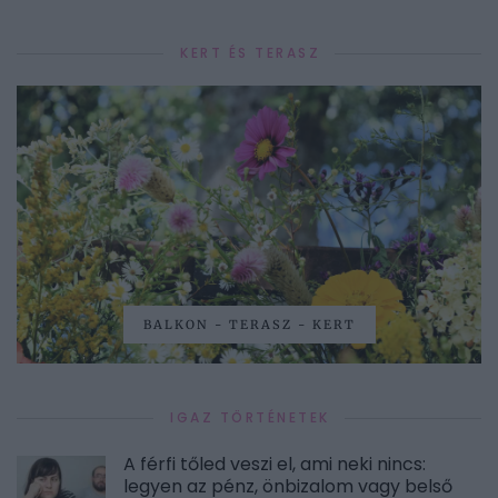
KERT ÉS TERASZ
BALKON - TERASZ - KERT
IGAZ TÖRTÉNETEK
A férfi tőled veszi el, ami neki nincs:
legyen az pénz, önbizalom vagy belső