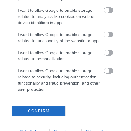
I want to allow Google to enable storage
related to analytics like cookies on web or
device identifiers in apps.
HOZZÁSZÓLÁSOK
I want to allow Google to enable storage
related to functionality of the website or app.
Szólj hozzá a Facebook-on!
I want to allow Google to enable storage
related to personalization.
I want to allow Google to enable storage
LEGUTÓBBI BEJEGYZÉSEK
related to security, including authentication
functionality and fraud prevention, and other
Ezt hozza 2026. augusztus 6. a numerológia szerint: kedves
user protection.
gesztusok és gondoskodás
Ma, augusztus 6.: Berta és Bettina névnapját ünnepeljük –
CONFIRM
Milyen személyiségre utalnak a nevek?
2026. augusztus 6.: 40 az új 30 – Továbbra is forróság uralja
az országot