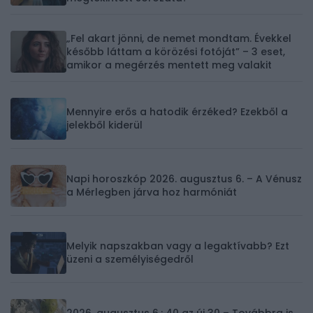
„Fel akart jönni, de nemet mondtam. Évekkel
később láttam a körözési fotóját” – 3 eset,
amikor a megérzés mentett meg valakit
Mennyire erős a hatodik érzéked? Ezekből a
jelekből kiderül
Napi horoszkóp 2026. augusztus 6. – A Vénusz
a Mérlegben járva hoz harmóniát
Melyik napszakban vagy a legaktívabb? Ezt
üzeni a személyiségedről