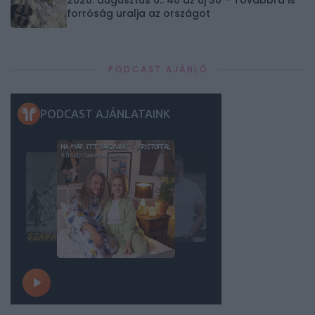
2026. augusztus 6.: 40 az új 30 – Továbbra is
forróság uralja az országot
PODCAST AJÁNLÓ