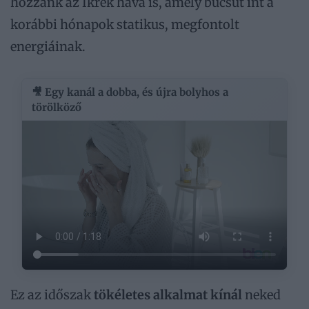
hozzánk az Ikrek hava is, amely búcsút int a
korábbi hónapok statikus, megfontolt
energiáinak.
🎥 Egy kanál a dobba, és újra bolyhos a
törölköző
Ez az időszak
tökéletes alkalmat kínál
neked