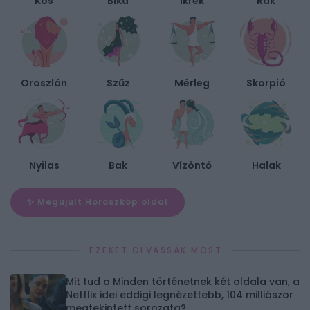
Kos
Bika
Ikrek
Rák
Oroszlán
Szűz
Mérleg
Skorpió
Nyilas
Bak
Vízöntő
Halak
✨ Megújult Horoszkóp oldal
EZEKET OLVASSÁK MOST
Mit tud a Minden történetnek két oldala van, a
Netflix idei eddigi legnézettebb, 104 milliószor
megtekintett sorozata?